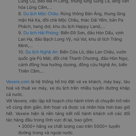
Lũng Cú, đèo Mã Pí Lèng, thung lũng Sủng Là, làng văn
hóa Lũng Cẩm,...
8.
Du lịch Mộc Châu:
Rừng thông Bản Áng, thung lũng
mận Nà Ka, đồi chè Mộc Châu, thác Dải Yếm, bản Pa
Phách, hang dơi, khu du lịch Happy Land,...
9.
Du lịch Hải Phòng:
Biển Đồ Sơn, đảo Hòn Dấu, vịnh
Lan Hạ, đảo Bạch Long Vỹ, núi Voi, khu di tích Tràng
Kênh,...
10.
Du lịch Nghệ An:
Biển Cửa Lò, đảo Lan Châu, vườn
quốc gia Pù Mát, đồi chè Thanh Chương, đảo Hòn Ngư,
cánh đồng hoa hướng dương, đồng cừu Nghệ An, biển
Thiên Cầm,...
Vexere.com
là hệ thống hỗ trợ đặt vé xe khách, máy bay, tàu
hoả và thuê xe máy, xe du lịch trên nhiều tuyến đường khắp
cả nước.
Với Vexere, việc lập kế hoạch cho hành trình di chuyển trở nên
vô cùng đơn giản, linh hoạt và được cá nhân hóa hơn bao giờ
hết. Vexere hiện là nền tảng kết nối hành khách với các đối
tác hàng đầu trong lĩnh vực đi lại, bao gồm:
• 2000+ hãng xe chất lượng cao trên 5000+ tuyến
đường trong và ngoài nước.