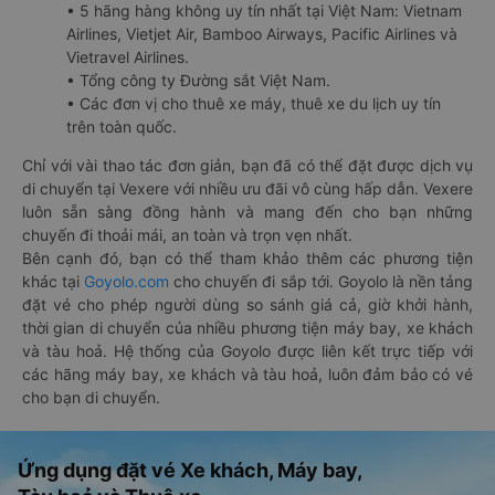
• 5 hãng hàng không uy tín nhất tại Việt Nam: Vietnam
Airlines, Vietjet Air, Bamboo Airways, Pacific Airlines và
Vietravel Airlines.
• Tổng công ty Đường sắt Việt Nam.
• Các đơn vị cho thuê xe máy, thuê xe du lịch uy tín
trên toàn quốc.
Chỉ với vài thao tác đơn giản, bạn đã có thể đặt được dịch vụ
di chuyển tại Vexere với nhiều ưu đãi vô cùng hấp dẫn. Vexere
luôn sẵn sàng đồng hành và mang đến cho bạn những
chuyến đi thoải mái, an toàn và trọn vẹn nhất.
Bên cạnh đó, bạn có thể tham khảo thêm các phương tiện
khác tại
Goyolo.com
cho chuyến đi sắp tới. Goyolo là nền tảng
đặt vé cho phép người dùng so sánh giá cả, giờ khởi hành,
thời gian di chuyển của nhiều phương tiện máy bay, xe khách
và tàu hoả. Hệ thống của Goyolo được liên kết trực tiếp với
các hãng máy bay, xe khách và tàu hoả, luôn đảm bảo có vé
cho bạn di chuyển.
Ứng dụng đặt vé Xe khách, Máy bay,