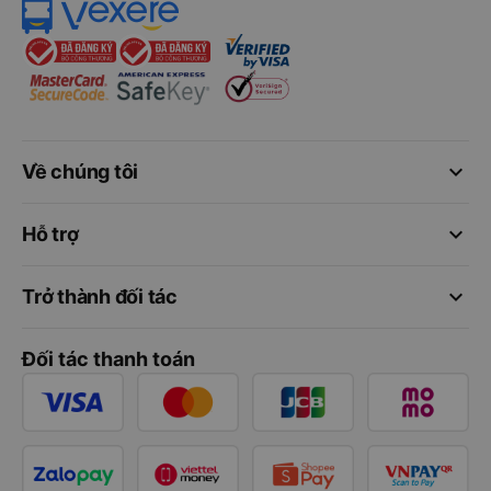
keyboard_arrow_down
Về chúng tôi
keyboard_arrow_down
Hỗ trợ
keyboard_arrow_down
Trở thành đối tác
Đối tác thanh toán