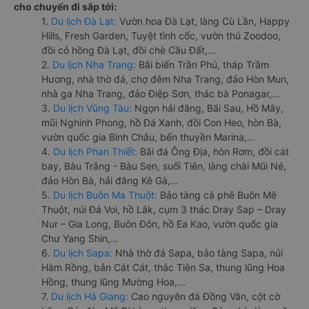
cho chuyến đi sắp tới:
1.
Du lịch Đà Lạt:
Vườn hoa Đà Lạt, làng Cù Lần, Happy
Hills, Fresh Garden, Tuyệt tình cốc, vườn thú Zoodoo,
đồi cỏ hồng Đà Lạt, đồi chè Cầu Đất,...
2.
Du lịch Nha Trang:
Bãi biển Trần Phú, tháp Trầm
Hương, nhà thờ đá, chợ đêm Nha Trang, đảo Hòn Mun,
nhà ga Nha Trang, đảo Điệp Sơn, thác bà Ponagar,...
3.
Du lịch Vũng Tàu:
Ngọn hải đăng, Bãi Sau, Hồ Mây,
mũi Nghinh Phong, hồ Đá Xanh, đồi Con Heo, hòn Bà,
vườn quốc gia Bình Châu, bến thuyền Marina,...
4.
Du lịch Phan Thiết:
Bãi đá Ông Địa, hòn Rơm, đồi cát
bay, Bàu Trắng - Bàu Sen, suối Tiên, làng chài Mũi Né,
đảo Hòn Bà, hải đăng Kê Gà,...
5.
Du lịch Buôn Ma Thuột:
Bảo tàng cà phê Buôn Mê
Thuột, núi Đá Voi, hồ Lắk, cụm 3 thác Dray Sap – Dray
Nur – Gia Long, Buôn Đôn, hồ Ea Kao, vườn quốc gia
Chư Yang Shin,...
6.
Du lịch Sapa:
Nhà thờ đá Sapa, bảo tàng Sapa, núi
Hàm Rồng, bản Cát Cát, thác Tiên Sa, thung lũng Hoa
Hồng, thung lũng Mường Hoa,...
7.
Du lịch Hà Giang:
Cao nguyên đá Đồng Văn, cột cờ