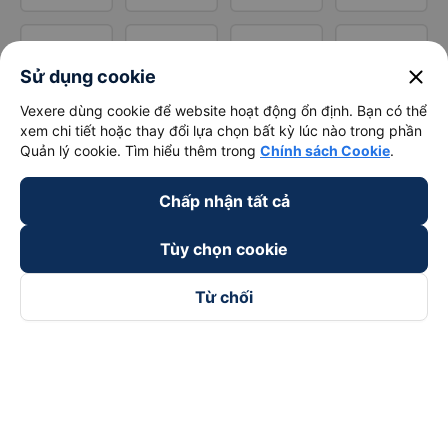
close
Sử dụng cookie
Vexere dùng cookie để website hoạt động ổn định. Bạn có thể
xem chi tiết hoặc thay đổi lựa chọn bất kỳ lúc nào trong phần
Quản lý cookie. Tìm hiểu thêm trong
Chính sách Cookie
.
Chấp nhận tất cả
Tùy chọn cookie
Từ chối
Theo dõi chúng tôi trên
Facebook
Tiktok
Youtube
Công ty TNHH Thương Mại Dịch Vụ Vexere