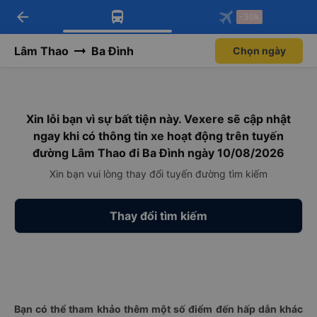
arrow_back
Tải app Vexere ngay!
Tải app Vexere
-30k
Mở app
Mở app
Nhận ưu đãi thành viên độc
-30k/ghế khi đặt vé máy bay qua
quyền
app
Lâm Thao
Ba Đình
Chọn ngày
Xin lỗi bạn vì sự bất tiện này. Vexere sẽ cập nhật
ngay khi có thông tin xe hoạt động trên tuyến
đường Lâm Thao đi Ba Đình ngày 10/08/2026
Xin bạn vui lòng thay đổi tuyến đường tìm kiếm
Thay đổi tìm kiếm
Bạn có thể tham khảo thêm một số điểm đến hấp dẫn khác