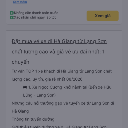
Mỹ Đình nhé.
Xem thêm
Không cần thanh toán trước
Xem giá
Xác nhận chỗ ngay lập tức
Đặt mua vé xe đi Hà Giang từ Lạng Sơn
chất lượng cao và giá vé ưu đãi nhất: 1
chuyến
Tư vấn TOP 1 xe khách đi Hà Giang từ Lạng Sơn chất
lượng cao, uy tín, giá rẻ nhất 08/2026
🚌 1. Xe Ngọc Cường khởi hành tại (Bến xe Hữu
Lũng - Lạng Sơn)
Những câu hỏi thường gặp về tuyến xe từ Lạng Sơn đi
Hà Giang
Thông tin tuyến đường
Giới thiệu tuyến đường xe đi Hà Giang từ Lạng Sơn