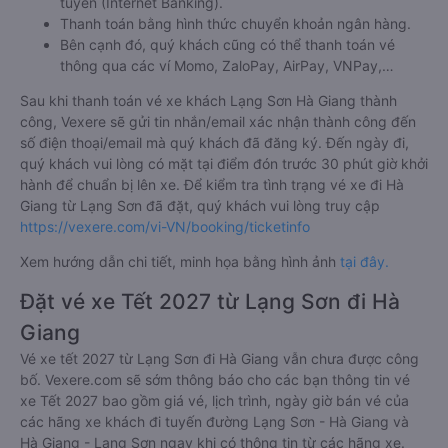
tuyến (Internet Banking).
Thanh toán bằng hình thức chuyển khoản ngân hàng.
Bên cạnh đó, quý khách cũng có thể thanh toán vé
thông qua các ví Momo, ZaloPay, AirPay, VNPay,…
Sau khi thanh toán vé xe khách Lạng Sơn Hà Giang thành
công, Vexere sẽ gửi tin nhắn/email xác nhận thành công đến
số điện thoại/email mà quý khách đã đăng ký. Đến ngày đi,
quý khách vui lòng có mặt tại điểm đón trước 30 phút giờ khởi
hành để chuẩn bị lên xe. Để kiểm tra tình trạng vé xe đi Hà
Giang từ Lạng Sơn đã đặt, quý khách vui lòng truy cập
https://vexere.com/vi-VN/booking/ticketinfo
Xem hướng dẫn chi tiết, minh họa bằng hình ảnh
tại đây.
Đặt vé xe Tết 2027 từ Lạng Sơn đi Hà
Giang
Vé xe tết 2027 từ Lạng Sơn đi Hà Giang vẫn chưa được công
bố. Vexere.com sẽ sớm thông báo cho các bạn thông tin vé
xe Tết 2027 bao gồm giá vé, lịch trình, ngày giờ bán vé của
các hãng xe khách đi tuyến đường Lạng Sơn - Hà Giang và
Hà Giang - Lạng Sơn ngay khi có thông tin từ các hãng xe.