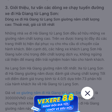
3. Giới thiệu, tư vấn các dòng xe chạy tuyến đường
xe đi Hà Giang từ Lạng Sơn:
Dòng xe đi Hà Giang từ Lạng Sơn giường nằm chất lượng
cao: Thoải mái, giá cả tốt nhất
Những nhà xe đi Hà Giang từ Lạng Sơn đều sở hữu những xe
giường nằm chất lượng cao. Trên xe được trang bị đầy đủ các
trang thiết bị hiện đại phục vụ cho nhu cầu di chuyển của
hành khách. Bên cạnh đó, các hãng xe khách Lạng Sơn Hà
Giang luôn chú trọng đến chất lượng dịch vụ, không ngừng
cải thiện để mang đến trải nghiệm hoàn hảo cho hành khách.
Xe Lạng Sơn Hà Giang giường nằm tốt nhất: Xe từ Lạng Sơn
đi Hà Giang giường nằm được đánh giá chung chất lượng Tốt
với điểm đánh giá trung bình từ 4.0/5 dựa trên 73 phản hồi
của hành khách Xe về Hà Giang từ Lạng Sơn.
Giá vé
xe giường nằm đi Hà Giang từ Lạng Sơn
rẻ nhất là
300000VND của hãng xe Ngọc Cường. Tùy thuộc vào
chương trình khuyến mãi, giá vé Xe Lạng Sơn đi Hà Giang
giường nằm này có thể sẽ rẻ hơn.