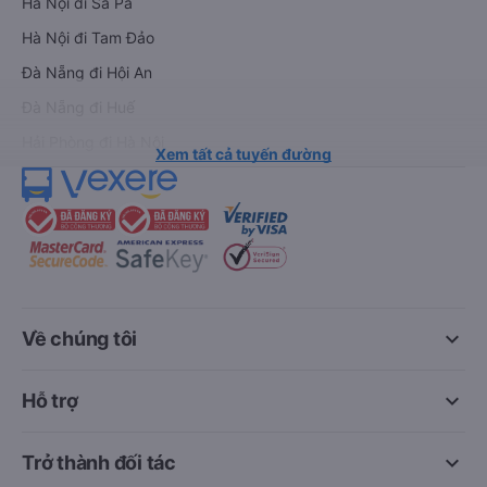
Hà Nội đi Sa Pa
Hà Nội đi Tam Đảo
Đà Nẵng đi Hội An
Đà Nẵng đi Huế
Hải Phòng đi Hà Nội
Xem tất cả tuyến đường
keyboard_arrow_down
Về chúng tôi
keyboard_arrow_down
Hỗ trợ
keyboard_arrow_down
Trở thành đối tác