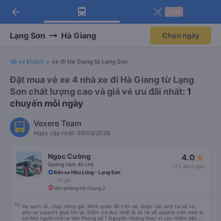
arrow_back
Tải app Vexere ngay!
Tải app Vexere
-30k
Mở app
Mở app
Nhận ưu đãi thành viên độc
-30k/ghế khi đặt vé máy bay qua
quyền
app
Lạng Sơn
Hà Giang
Chọn ngày
Vé xe khách
xe đi Hà Giang từ Lạng Sơn
Đặt mua vé xe 4 nhà xe đi Hà Giang từ Lạng
Sơn chất lượng cao và giá vé ưu đãi nhất
: 1
chuyến mỗi ngày
Vexere Team
Ngày cập nhật: 06/08/2026
Ngọc Cường
4.0
Giường nằm 40 chỗ
(73 đánh giá)
Bến xe Hữu Lũng - Lạng Sơn
10 giờ
Văn phòng Hà Giang 2
Xe sạch sẽ, chạy đúng giờ. Mình quên đồ trên xe, được các anh tài xế và
phụ xe support giúp tìm lại. Điểm trừ duy nhất là số tài xế update trên web bị
sai Mọi người nhớ ra Văn Phòng số 1 Nguyễn Hoàng thay vì vào nhầm bến xe