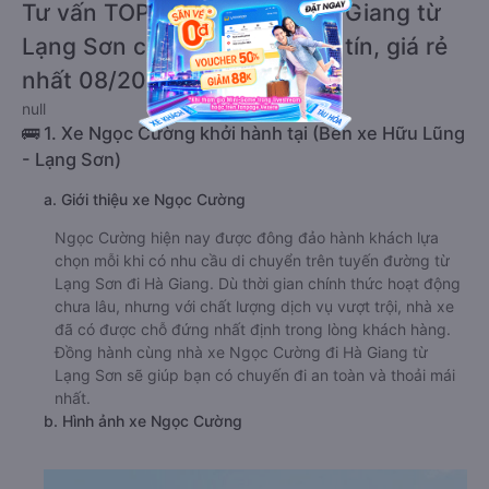
Tư vấn TOP 1 xe khách đi Hà Giang từ
Lạng Sơn chất lượng cao, uy tín, giá rẻ
nhất 08/2026
null
🚌 1. Xe Ngọc Cường khởi hành tại (Bến xe Hữu Lũng
- Lạng Sơn)
a. Giới thiệu xe Ngọc Cường
Ngọc Cường hiện nay được đông đảo hành khách lựa
chọn mỗi khi có nhu cầu di chuyển trên tuyến đường từ
Lạng Sơn đi Hà Giang. Dù thời gian chính thức hoạt động
chưa lâu, nhưng với chất lượng dịch vụ vượt trội, nhà xe
đã có được chỗ đứng nhất định trong lòng khách hàng.
Đồng hành cùng nhà xe Ngọc Cường đi Hà Giang từ
Lạng Sơn sẽ giúp bạn có chuyến đi an toàn và thoải mái
nhất.
b. Hình ảnh xe Ngọc Cường