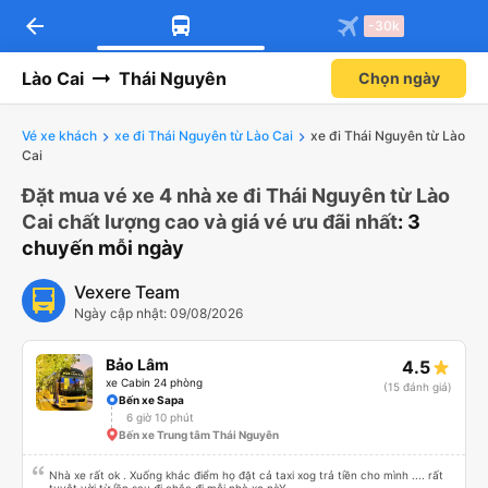
arrow_back
-30k
Lào Cai
Thái Nguyên
Chọn ngày
Vé xe khách
xe đi Thái Nguyên từ Lào Cai
xe đi Thái Nguyên từ Lào
Cai
Đặt mua vé xe 4 nhà xe đi Thái Nguyên từ Lào
Cai chất lượng cao và giá vé ưu đãi nhất
: 3
chuyến mỗi ngày
Vexere Team
Ngày cập nhật: 09/08/2026
Bảo Lâm
4.5
xe Cabin 24 phòng
(15 đánh giá)
Bến xe Sapa
6 giờ 10 phút
Bến xe Trung tâm Thái Nguyên
Nhà xe rất ok . Xuống khác điểm họ đặt cả taxi xog trả tiền cho mình .... rất