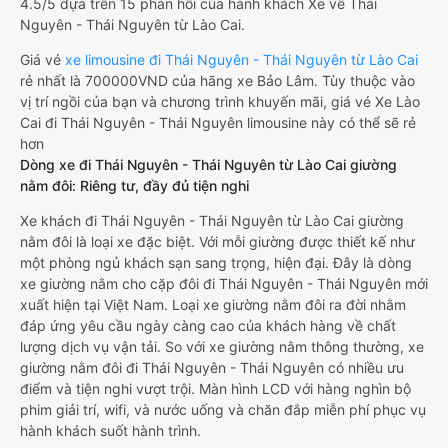
4.5/5 dựa trên 15 phản hồi của hành khách Xe về Thái
Nguyên - Thái Nguyên từ Lào Cai.
Giá vé
xe limousine đi Thái Nguyên - Thái Nguyên từ Lào Cai
rẻ nhất là 700000VND của hãng xe Bảo Lâm. Tùy thuộc vào
vị trí ngồi của bạn và chương trình khuyến mãi, giá vé Xe Lào
Cai đi Thái Nguyên - Thái Nguyên limousine này có thể sẽ rẻ
hơn
Dòng xe đi Thái Nguyên - Thái Nguyên từ Lào Cai giường
nằm đôi: Riêng tư, đầy đủ tiện nghi
Xe khách đi Thái Nguyên - Thái Nguyên từ Lào Cai giường
nằm đôi là loại xe đặc biệt. Với mỗi giường được thiết kế như
một phòng ngủ khách sạn sang trọng, hiện đại. Đây là dòng
xe giường nằm cho cặp đôi đi Thái Nguyên - Thái Nguyên mới
xuất hiện tại Việt Nam. Loại xe giường nằm đôi ra đời nhằm
đáp ứng yêu cầu ngày càng cao của khách hàng về chất
lượng dịch vụ vận tải. So với xe giường nằm thông thường, xe
giường nằm đôi đi Thái Nguyên - Thái Nguyên có nhiều ưu
điểm và tiện nghi vượt trội. Màn hình LCD với hàng nghìn bộ
phim giải trí, wifi, và nước uống và chăn đắp miễn phí phục vụ
hành khách suốt hành trình.