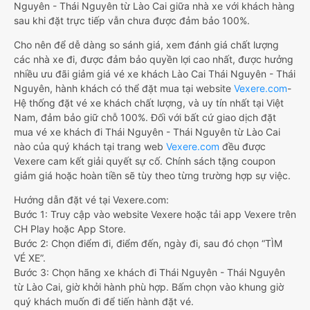
Nguyên - Thái Nguyên từ Lào Cai giữa nhà xe với khách hàng
sau khi đặt trực tiếp vẫn chưa được đảm bảo 100%.
Cho nên để dễ dàng so sánh giá, xem đánh giá chất lượng
các nhà xe đi, được đảm bảo quyền lợi cao nhất, được hưởng
nhiều ưu đãi giảm giá vé xe khách Lào Cai Thái Nguyên - Thái
Nguyên, hành khách có thể đặt mua tại website
Vexere.com
-
Hệ thống đặt vé xe khách chất lượng, và uy tín nhất tại Việt
Nam, đảm bảo giữ chỗ 100%. Đối với bất cứ giao dịch đặt
mua vé xe khách đi Thái Nguyên - Thái Nguyên từ Lào Cai
nào của quý khách tại trang web
Vexere.com
đều được
Vexere cam kết giải quyết sự cố. Chính sách tặng coupon
giảm giá hoặc hoàn tiền sẽ tùy theo từng trường hợp sự việc.
Hướng dẫn đặt vé tại Vexere.com:
Bước 1: Truy cập vào website Vexere hoặc tải app Vexere trên
CH Play hoặc App Store.
Bước 2: Chọn điểm đi, điểm đến, ngày đi, sau đó chọn “TÌM
VÉ XE”.
Bước 3: Chọn hãng xe khách đi Thái Nguyên - Thái Nguyên
từ Lào Cai, giờ khởi hành phù hợp. Bấm chọn vào khung giờ
quý khách muốn đi để tiến hành đặt vé.