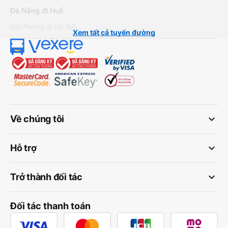
Đà Nẵng đi Huế
Hải Phòng đi Hà Nội
Xem tất cả tuyến đường
keyboard_arrow_down
Về chúng tôi
keyboard_arrow_down
Hỗ trợ
keyboard_arrow_down
Trở thành đối tác
Đối tác thanh toán