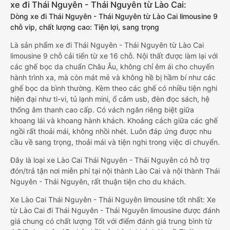
xe đi Thái Nguyên - Thái Nguyên từ Lào Cai:
Dòng xe đi Thái Nguyên - Thái Nguyên từ Lào Cai limousine 9
chỗ vip, chất lượng cao: Tiện lợi, sang trọng
Là sản phẩm xe đi Thái Nguyên - Thái Nguyên từ Lào Cai
limousine 9 chỗ cải tiến từ xe 16 chỗ. Nội thất được làm lại với
các ghế bọc da chuẩn Châu Âu, không chỉ êm ái cho chuyến
hành trình xa, mà còn mát mẻ và không hề bị hầm bí như các
ghế bọc da bình thường. Kèm theo các ghế có nhiều tiện nghi
hiện đại như ti-vi, tủ lạnh mini, ổ cắm usb, đèn đọc sách, hệ
thống âm thanh cao cấp. Có vách ngăn riêng biệt giữa
khoang lái và khoang hành khách. Khoảng cách giữa các ghế
ngồi rất thoải mái, không nhồi nhét. Luôn đáp ứng được nhu
cầu về sang trọng, thoải mái và tiện nghi trong việc di chuyển.
Đây là loại xe Lào Cai Thái Nguyên - Thái Nguyên có hỗ trợ
đón/trả tận nơi miễn phí tại nội thành Lào Cai và nội thành Thái
Nguyên - Thái Nguyên, rất thuận tiện cho du khách.
Xe Lào Cai Thái Nguyên - Thái Nguyên limousine tốt nhất: Xe
từ Lào Cai đi Thái Nguyên - Thái Nguyên limousine được đánh
giá chung có chất lượng Tốt với điểm đánh giá trung bình từ