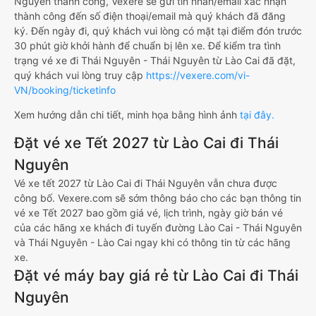
Nguyên thành công, Vexere sẽ gửi tin nhắn/email xác nhận
thành công đến số điện thoại/email mà quý khách đã đăng
ký. Đến ngày đi, quý khách vui lòng có mặt tại điểm đón trước
30 phút giờ khởi hành để chuẩn bị lên xe. Để kiểm tra tình
trạng vé xe đi Thái Nguyên - Thái Nguyên từ Lào Cai đã đặt,
quý khách vui lòng truy cập
https://vexere.com/vi-
VN/booking/ticketinfo
Xem hướng dẫn chi tiết, minh họa bằng hình ảnh
tại đây.
Đặt vé xe Tết 2027 từ Lào Cai đi Thái
Nguyên
Vé xe tết 2027 từ Lào Cai đi Thái Nguyên vẫn chưa được
công bố. Vexere.com sẽ sớm thông báo cho các bạn thông tin
vé xe Tết 2027 bao gồm giá vé, lịch trình, ngày giờ bán vé
của các hãng xe khách đi tuyến đường Lào Cai - Thái Nguyên
và Thái Nguyên - Lào Cai ngay khi có thông tin từ các hãng
xe.
Đặt vé máy bay giá rẻ từ Lào Cai đi Thái
Nguyên