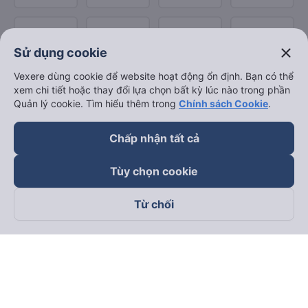
close
Sử dụng cookie
Vexere dùng cookie để website hoạt động ổn định. Bạn có thể
xem chi tiết hoặc thay đổi lựa chọn bất kỳ lúc nào trong phần
Quản lý cookie. Tìm hiểu thêm trong
Chính sách Cookie
.
Chấp nhận tất cả
Tùy chọn cookie
Từ chối
Theo dõi chúng tôi trên
Facebook
Tiktok
Youtube
Công ty TNHH Thương Mại Dịch Vụ Vexere