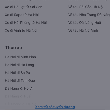
Xe đi Đà Lạt từ Sài Gòn
Vé tàu Sài Gòn Hà Nội
Xe đi Sapa từ Hà Nội
Vé tàu Nha Trang Đà Nẵn
Xe đi Hải Phòng từ Hà Nội
Vé tàu Đà Nẵng Huế
Xe đi Vinh từ Hà Nội
Vé tàu Hà Nội Vinh
Thuê xe
Hà Nội đi Ninh Bình
Hà Nội đi Hạ Long
Hà Nội đi Sa Pa
Hà Nội đi Tam Đảo
Đà Nẵng đi Hội An
Đà Nẵng đi Huế
Hải Phòng đi Hà Nội
Xem tất cả tuyến đường