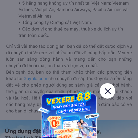
• 5 hãng hàng không uy tín nhất tại Việt Nam: Vietnam
Airlines, Vietjet Air, Bamboo Airways, Pacific Airlines và
Vietravel Airlines.
• Tổng công ty Đường sắt Việt Nam.
• Các đơn vị cho thuê xe máy, thuê xe du lịch uy tín
trên toàn quốc.
Chỉ với vài thao tác đơn giản, bạn đã có thể đặt được dịch vụ
di chuyển tại Vexere với nhiều ưu đãi vô cùng hấp dẫn. Vexere
luôn sẵn sàng đồng hành và mang đến cho bạn những
chuyến đi thoải mái, an toàn và trọn vẹn nhất.
Bên cạnh đó, bạn có thể tham khảo thêm các phương tiện
khác tại
Goyolo.com
cho chuyến đi sắp tới. Goyolo là nền tảng
đặt vé cho phép người dùng so sánh giá cả, giờ khởi hành,
thời gian di chuyển của nhiều phương tiện máy bay, xe khách
và tàu hoả. Hệ thống của Goyolo được liên kết trực tiếp với
các hãng máy bay, xe khách và tàu hoả, luôn đảm bảo có vé
cho bạn di chuyển.
Ứng dụng đặt vé Xe khách, Máy bay,