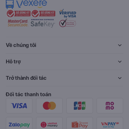
keyboard_arrow_down
Về chúng tôi
keyboard_arrow_down
Hỗ trợ
keyboard_arrow_down
Trở thành đối tác
Đối tác thanh toán