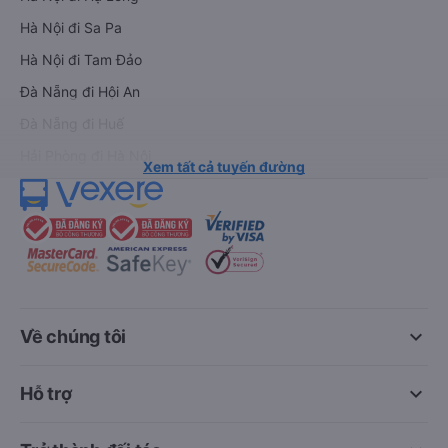
Hà Nội đi Sa Pa
Hà Nội đi Tam Đảo
Đà Nẵng đi Hội An
Đà Nẵng đi Huế
Hải Phòng đi Hà Nội
Xem tất cả tuyến đường
keyboard_arrow_down
Về chúng tôi
keyboard_arrow_down
Hỗ trợ