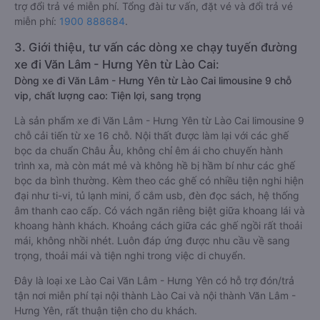
trợ đổi trả vé miễn phí. Tổng đài tư vấn, đặt vé và đổi trả vé
miễn phí:
1900 888684
.
3. Giới thiệu, tư vấn các dòng xe chạy tuyến đường
xe đi Văn Lâm - Hưng Yên từ Lào Cai:
Dòng xe đi Văn Lâm - Hưng Yên từ Lào Cai limousine 9 chỗ
vip, chất lượng cao: Tiện lợi, sang trọng
Là sản phẩm xe đi Văn Lâm - Hưng Yên từ Lào Cai limousine 9
chỗ cải tiến từ xe 16 chỗ. Nội thất được làm lại với các ghế
bọc da chuẩn Châu Âu, không chỉ êm ái cho chuyến hành
trình xa, mà còn mát mẻ và không hề bị hầm bí như các ghế
bọc da bình thường. Kèm theo các ghế có nhiều tiện nghi hiện
đại như ti-vi, tủ lạnh mini, ổ cắm usb, đèn đọc sách, hệ thống
âm thanh cao cấp. Có vách ngăn riêng biệt giữa khoang lái và
khoang hành khách. Khoảng cách giữa các ghế ngồi rất thoải
mái, không nhồi nhét. Luôn đáp ứng được nhu cầu về sang
trọng, thoải mái và tiện nghi trong việc di chuyển.
Đây là loại xe Lào Cai Văn Lâm - Hưng Yên có hỗ trợ đón/trả
tận nơi miễn phí tại nội thành Lào Cai và nội thành Văn Lâm -
Hưng Yên, rất thuận tiện cho du khách.