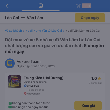
arrow_back
Tải app Vexere ngay!
Tải app Vexere
-30k
Mở app
Mở app
Nhận ưu đãi thành viên độc
-30k/ghế khi đặt vé máy bay qua
quyền
app
Lào Cai
Văn Lâm
Chọn ngày
Vé xe khách
xe đi Hưng Yên từ Lào Cai
xe đi Văn Lâm từ Lào Cai
Đặt mua vé xe 5 nhà xe đi Văn Lâm từ Lào Cai
chất lượng cao và giá vé ưu đãi nhất
: 6 chuyến
mỗi ngày
Vexere Team
Ngày cập nhật: 10/08/2026
Trung Kiên (Hải Dương)
1.0
Giường nằm 40 chỗ
(2 đánh giá)
VP Lào Cai
5 giờ 50 phút
Như Quỳnh
Không cần thanh toán trước
Xem giá
Xác nhận chỗ ngay lập tức