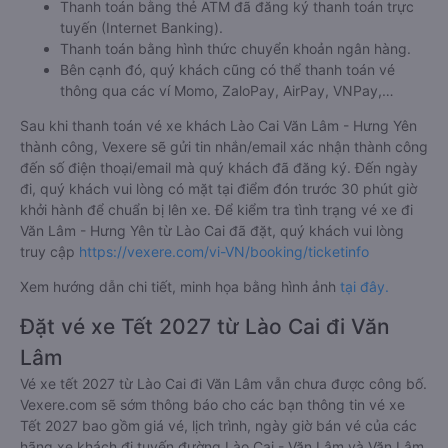
Thanh toán bằng thẻ ATM đã đăng ký thanh toán trực
tuyến (Internet Banking).
Thanh toán bằng hình thức chuyển khoản ngân hàng.
Bên cạnh đó, quý khách cũng có thể thanh toán vé
thông qua các ví Momo, ZaloPay, AirPay, VNPay,…
Sau khi thanh toán vé xe khách Lào Cai Văn Lâm - Hưng Yên
thành công, Vexere sẽ gửi tin nhắn/email xác nhận thành công
đến số điện thoại/email mà quý khách đã đăng ký. Đến ngày
đi, quý khách vui lòng có mặt tại điểm đón trước 30 phút giờ
khởi hành để chuẩn bị lên xe. Để kiểm tra tình trạng vé xe đi
Văn Lâm - Hưng Yên từ Lào Cai đã đặt, quý khách vui lòng
truy cập
https://vexere.com/vi-VN/booking/ticketinfo
Xem hướng dẫn chi tiết, minh họa bằng hình ảnh
tại đây.
Đặt vé xe Tết 2027 từ Lào Cai đi Văn
Lâm
Vé xe tết 2027 từ Lào Cai đi Văn Lâm vẫn chưa được công bố.
Vexere.com sẽ sớm thông báo cho các bạn thông tin vé xe
Tết 2027 bao gồm giá vé, lịch trình, ngày giờ bán vé của các
hãng xe khách đi tuyến đường Lào Cai - Văn Lâm và Văn Lâm