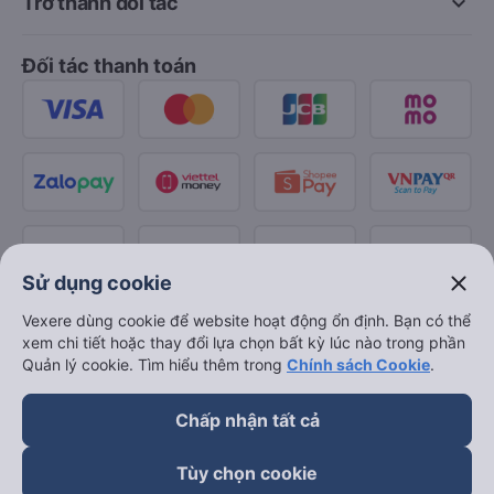
keyboard_arrow_down
Trở thành đối tác
Đối tác thanh toán
close
Sử dụng cookie
Vexere dùng cookie để website hoạt động ổn định. Bạn có thể
xem chi tiết hoặc thay đổi lựa chọn bất kỳ lúc nào trong phần
Quản lý cookie. Tìm hiểu thêm trong
Chính sách Cookie
.
Chấp nhận tất cả
Tùy chọn cookie