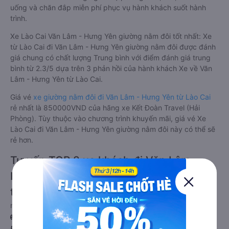
uống và chăn đắp miễn phí phục vụ hành khách suốt hành
trình.
Xe Lào Cai Văn Lâm - Hưng Yên giường nằm đôi tốt nhất: Xe
từ Lào Cai đi Văn Lâm - Hưng Yên giường nằm đôi được đánh
giá chung có chất lượng Trung bình với điểm đánh giá trung
bình từ 2.3/5 dựa trên 3 phản hồi của hành khách Xe về Văn
Lâm - Hưng Yên từ Lào Cai.
Giá vé
xe giường nằm đôi đi Văn Lâm - Hưng Yên từ Lào Cai
rẻ nhất là 850000VND của hãng xe Kết Đoàn Travel (Hải
Phòng). Tùy thuộc vào chương trình khuyến mãi, giá vé Xe
Lào Cai đi Văn Lâm - Hưng Yên giường nằm đôi này có thể sẽ
rẻ hơn.
Tư vấn TOP 2 xe khách đi Văn Lâm -
Hưng Yên từ Lào Cai chất lượng cao, uy
tín, giá rẻ nhất 08/2026
null
🚌 1. Xe Kết Đoàn Travel (Hải Phòng) khởi hành tại