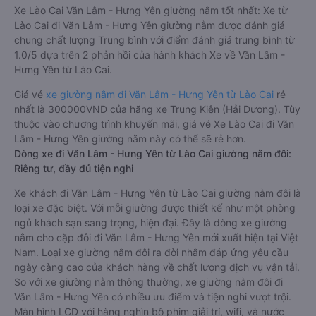
Xe Lào Cai Văn Lâm - Hưng Yên giường nằm tốt nhất: Xe từ
Lào Cai đi Văn Lâm - Hưng Yên giường nằm được đánh giá
chung chất lượng Trung bình với điểm đánh giá trung bình từ
1.0/5 dựa trên 2 phản hồi của hành khách Xe về Văn Lâm -
Hưng Yên từ Lào Cai.
Giá vé
xe giường nằm đi Văn Lâm - Hưng Yên từ Lào Cai
rẻ
nhất là 300000VND của hãng xe Trung Kiên (Hải Dương). Tùy
thuộc vào chương trình khuyến mãi, giá vé Xe Lào Cai đi Văn
Lâm - Hưng Yên giường nằm này có thể sẽ rẻ hơn.
Dòng xe đi Văn Lâm - Hưng Yên từ Lào Cai giường nằm đôi:
Riêng tư, đầy đủ tiện nghi
Xe khách đi Văn Lâm - Hưng Yên từ Lào Cai giường nằm đôi là
loại xe đặc biệt. Với mỗi giường được thiết kế như một phòng
ngủ khách sạn sang trọng, hiện đại. Đây là dòng xe giường
nằm cho cặp đôi đi Văn Lâm - Hưng Yên mới xuất hiện tại Việt
Nam. Loại xe giường nằm đôi ra đời nhằm đáp ứng yêu cầu
ngày càng cao của khách hàng về chất lượng dịch vụ vận tải.
So với xe giường nằm thông thường, xe giường nằm đôi đi
Văn Lâm - Hưng Yên có nhiều ưu điểm và tiện nghi vượt trội.
Màn hình LCD với hàng nghìn bộ phim giải trí, wifi, và nước