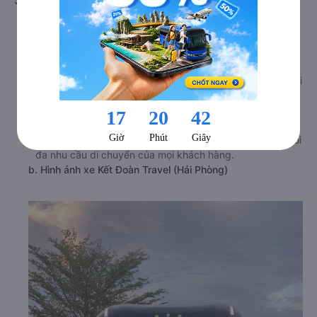
571 Đường Điện Biên Phủ (Bến xe Sapa mới)
a. Giới thiệu xe Kết Đoàn Travel (Hải Phòng)
Xe đi Văn Lâm - Hưng Yên từ Lào Cai gây ấn tượng với
nhiều hành khách với hệ thống xe chất lượng cao cấp
nhất trên thị trường. Không gian xe rộng rãi, thoải mái, nội
thất được thiết kế vô cùng hiện đại. Đảm bảo mang đến
cho hành khách những trải nghiệm thoải mái nhất. Kết
Đoàn Travel (Hải Phòng) phục vụ đa dạng dòng xe với
tần suất chuyến dày đặc, tự hào có thể đáp ứng được tối
đa nhu cầu di chuyển của mọi khách hàng.
b. Hình ảnh xe Kết Đoàn Travel (Hải Phòng)