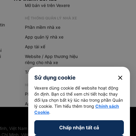
Mở bán vé trên Vexere
HỆ THỐNG QUẢN LÝ NHÀ XE
tin
Phần mềm nhà xe
App quản lý nhà xe
App tài xế
i
i
Website / App thương hiệu
riêng cho nhà xe
Tổng đài AI
close
Sử dụng cookie
HỆ THỐNG QUẢN LÝ HÀNG HOÁ
Vexere dùng cookie để website hoạt động
Phần mềm quản lý hàng hoá
ổn định. Bạn có thể xem chi tiết hoặc thay
đổi lựa chọn bất kỳ lúc nào trong phần Quản
App quản lý hàng hoá
lý cookie. Tìm hiểu thêm trong
Chính sách
Cookie
.
Chấp nhận tất cả
inh, Việt Nam
 Chí Minh, Việt Nam