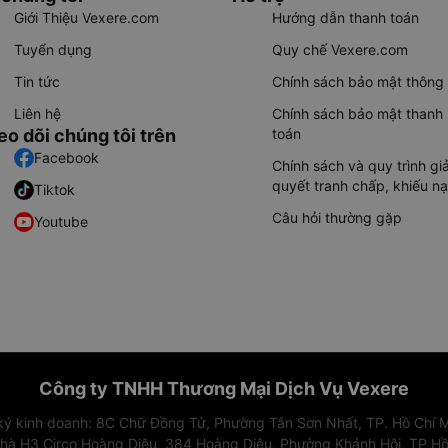
Giới Thiệu Vexere.com
Hướng dẫn thanh toán
Tuyển dụng
Quy chế Vexere.com
Tin tức
Chính sách bảo mật thông 
Liên hệ
Chính sách bảo mật thanh
eo dõi chúng tôi trên
toán
Facebook
Chính sách và quy trình giả
quyết tranh chấp, khiếu nạ
Tiktok
Câu hỏi thường gặp
Youtube
Công ty TNHH Thương Mại Dịch Vụ Vexere
 ký kinh doanh: 8C Chữ Đồng Tử, Phường Tân Sơn Nhất, TP. Hồ Chí M
nhà H3 Circo Hoàng Diệu, 384 Hoàng Diệu, Phường Khánh Hội, TP Hồ