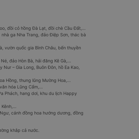
o, đồi cỏ hồng Đà Lạt, đồi chè Cầu Đất,...
 nhà ga Nha Trang, đảo Điệp Sơn, thác bà
à, vườn quốc gia Bình Châu, bến thuyền
 Né, đảo Hòn Bà, hải đăng Kê Gà,...
y Nur – Gia Long, Buôn Đôn, hồ Ea Kao,
Hoa Hồng, thung lũng Mường Hoa,...
văn hóa Lũng Cẩm,...
a Phách, hang dơi, khu du lịch Happy
 Kênh,...
n Ngư, cánh đồng hoa hướng dương, đồng
đường khắp cả nước.