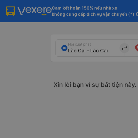
Cam kết hoàn 150% nếu nhà xe

không cung cấp dịch vụ vận chuyển (*)
in
Nơi xuất phát
import_export
Xin lỗi bạn vì sự bất tiện này