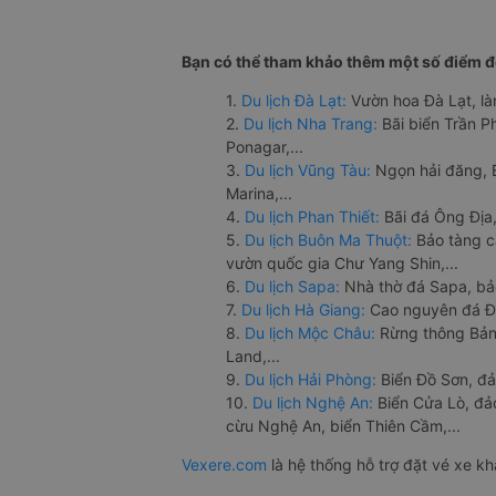
Bạn có thể tham khảo thêm một số điểm đế
1.
Du lịch Đà Lạt:
Vườn hoa Đà Lạt, là
2.
Du lịch Nha Trang:
Bãi biển Trần 
Ponagar,...
3.
Du lịch Vũng Tàu:
Ngọn hải đăng, 
Marina,...
4.
Du lịch Phan Thiết:
Bãi đá Ông Địa,
5.
Du lịch Buôn Ma Thuột:
Bảo tàng c
vườn quốc gia Chư Yang Shin,...
6.
Du lịch Sapa:
Nhà thờ đá Sapa, bả
7.
Du lịch Hà Giang:
Cao nguyên đá Đồ
8.
Du lịch Mộc Châu:
Rừng thông Bản 
Land,...
9.
Du lịch Hải Phòng:
Biển Đồ Sơn, đả
10.
Du lịch Nghệ An:
Biển Cửa Lò, đ
cừu Nghệ An, biển Thiên Cầm,...
Vexere.com
là hệ thống hỗ trợ đặt vé xe k