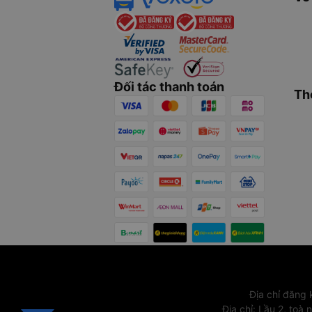
Đối tác thanh toán
Th
Địa chỉ đăng
Địa chỉ
:
Lầu 2, toà 