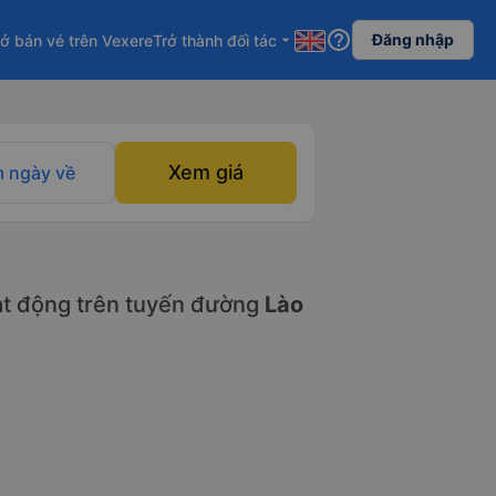
help_outline
Đăng nhập
ở bán vé trên Vexere
Trở thành đối tác
arrow_drop_down
Xem giá
 ngày về
t động trên tuyến đường
Lào