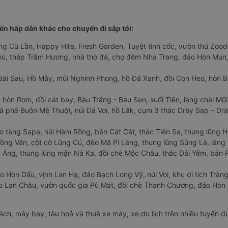
n hấp dẫn khác cho chuyến đi sắp tới:
ng Cù Lần, Happy Hills, Fresh Garden, Tuyệt tình cốc, vườn thú Zoodo
Phú, tháp Trầm Hương, nhà thờ đá, chợ đêm Nha Trang, đảo Hòn Mun,
Bãi Sau, Hồ Mây, mũi Nghinh Phong, hồ Đá Xanh, đồi Con Heo, hòn B
 hòn Rơm, đồi cát bay, Bàu Trắng - Bàu Sen, suối Tiên, làng chài Mũi
à phê Buôn Mê Thuột, núi Đá Voi, hồ Lắk, cụm 3 thác Dray Sap – Dra
o tàng Sapa, núi Hàm Rồng, bản Cát Cát, thác Tiên Sa, thung lũng 
ng Văn, cột cờ Lũng Cú, đèo Mã Pí Lèng, thung lũng Sủng Là, làng 
Áng, thung lũng mận Nà Ka, đồi chè Mộc Châu, thác Dải Yếm, bản P
o Hòn Dấu, vịnh Lan Hạ, đảo Bạch Long Vỹ, núi Voi, khu di tích Tràng
ảo Lan Châu, vườn quốc gia Pù Mát, đồi chè Thanh Chương, đảo Hò
hách, máy bay, tàu hoả và thuê xe máy, xe du lịch trên nhiều tuyến 