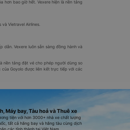
óa hơn bao giờ hết. Vexere hiện là nền tảng
 và Vietravel Airlines.
hấp dẫn. Vexere luôn sẵn sàng đồng hành và
 là nền tảng đặt vé cho phép người dùng so
 của Goyolo được liên kết trực tiếp với các
h, Máy bay, Tàu hoả và Thuê xe
ương tiện với hơn 3000+ nhà xe chất lượng
ốc, tất cả hãng bay và hãng tàu cùng dịch
hắp các tỉnh thành tại Việt Nam.