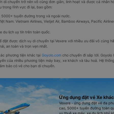
nh di chuyển trở nên vô cùng đơn giản, linh hoạt và được cá nhân h
 trong lĩnh vực đi lại, bao gồm:
n 5000+ tuyến đường trong và ngoài nước.
ệt Nam: Vietnam Airlines, Vietjet Air, Bamboo Airways, Pacific Airlines
 du lịch uy tín trên toàn quốc.
thể đặt được dịch vụ di chuyển tại Vexere với nhiều ưu đãi vô cùng 
i, an toàn và trọn vẹn nhất.
ác phương tiện khác tại
Goyolo.com
cho chuyến đi sắp tới. Goyolo
huyển của nhiều phương tiện máy bay, xe khách và tàu hoả. Hệ thống
đảm bảo có vé cho bạn di chuyển.
Ứng dụng đặt vé Xe khác
Vexere - ứng dụng đặt vé đa ph
cao, 5000+ tuyến đường toàn qu
vụ thuê xe máy, xe du lịch phủ k