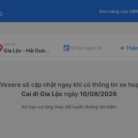
Đơn hàng của tôi
M
fo
Nơi đến
add
Nhập ngày đi
Thêm
. Vexere sẽ cập nhật ngay khi có thông tin xe
hoạ
Cai đi Gia Lộc
ngày
10/08/2026
Xin bạn vui lòng thay đổi tuyến đường tìm kiếm