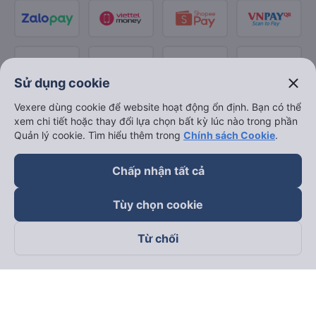
close
Sử dụng cookie
Vexere dùng cookie để website hoạt động ổn định. Bạn có thể
xem chi tiết hoặc thay đổi lựa chọn bất kỳ lúc nào trong phần
Quản lý cookie. Tìm hiểu thêm trong
Chính sách Cookie
.
Chấp nhận tất cả
Tùy chọn cookie
Từ chối
Theo dõi chúng tôi trên
Facebook
Tiktok
Youtube