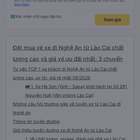
xe k có rèm và mình bị nắng lắm mà mình gọi nv k thưa để mình muốn đổi
chỗ. Đến Hà Nội mình chuyển sang xe khác cũng của hãng này đi rất thích,
Xem thêm
xe mới hơn, tiện nghi và sạch sẽ. Lái xe và nv cũng nhiệt tình.
Xác nhận chỗ ngay lập tức
Xem giá
Đặt mua vé xe đi Nghệ An từ Lào Cai chất
lượng cao và giá vé ưu đãi nhất: 3 chuyến
Tư vấn TOP 1 xe khách đi Nghệ An từ Lào Cai chất
lượng cao, uy tín, giá rẻ nhất 08/2026
🚌 1. Xe Hà Sơn (Vinh - Sapa) khởi hành tại Số 291
Nguyễn Huệ (Văn phòng Lào Cai)
Những câu hỏi thường gặp về tuyến xe từ Lào Cai đi
Nghệ An
Thông tin tuyến đường
Giới thiệu tuyến đường xe đi Nghệ An từ Lào Cai
1. Về chất lượng, review, đánh giá nhà xe Lào Cai