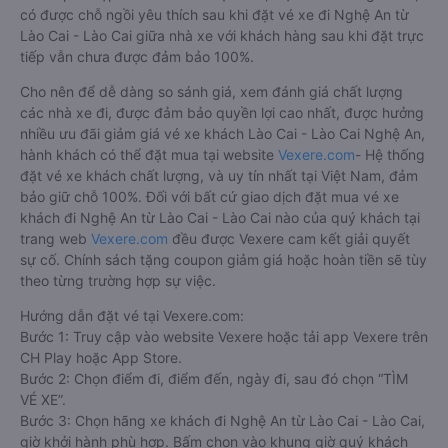
có được chỗ ngồi yêu thích sau khi đặt vé xe đi Nghệ An từ
Lào Cai - Lào Cai giữa nhà xe với khách hàng sau khi đặt trực
tiếp vẫn chưa được đảm bảo 100%.
Cho nên để dễ dàng so sánh giá, xem đánh giá chất lượng
các nhà xe đi, được đảm bảo quyền lợi cao nhất, được hưởng
nhiều ưu đãi giảm giá vé xe khách Lào Cai - Lào Cai Nghệ An,
hành khách có thể đặt mua tại website
Vexere.com
- Hệ thống
đặt vé xe khách chất lượng, và uy tín nhất tại Việt Nam, đảm
bảo giữ chỗ 100%. Đối với bất cứ giao dịch đặt mua vé xe
khách đi Nghệ An từ Lào Cai - Lào Cai nào của quý khách tại
trang web
Vexere.com
đều được Vexere cam kết giải quyết
sự cố. Chính sách tặng coupon giảm giá hoặc hoàn tiền sẽ tùy
theo từng trường hợp sự việc.
Hướng dẫn đặt vé tại Vexere.com:
Bước 1: Truy cập vào website Vexere hoặc tải app Vexere trên
CH Play hoặc App Store.
Bước 2: Chọn điểm đi, điểm đến, ngày đi, sau đó chọn “TÌM
VÉ XE”.
Bước 3: Chọn hãng xe khách đi Nghệ An từ Lào Cai - Lào Cai,
giờ khởi hành phù hợp. Bấm chọn vào khung giờ quý khách