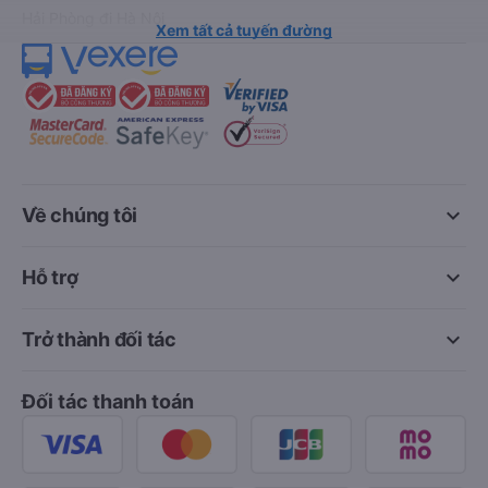
Hải Phòng đi Hà Nội
Xem tất cả tuyến đường
keyboard_arrow_down
Về chúng tôi
keyboard_arrow_down
Hỗ trợ
keyboard_arrow_down
Trở thành đối tác
Đối tác thanh toán