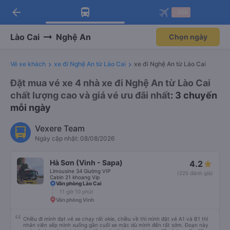
arrow_back
Tải app Vexere ngay!
Tải app Vexere
-30k
Mở app
Mở app
Nhận ưu đãi thành viên độc
-30k/ghế khi đặt vé máy bay qua
quyền
app
Lào Cai
Nghệ An
Chọn ngày
Vé xe khách
xe đi Nghệ An từ Lào Cai
xe đi Nghệ An từ Lào Cai
Đặt mua vé xe 4 nhà xe đi Nghệ An từ Lào Cai
chất lượng cao và giá vé ưu đãi nhất
: 3 chuyến
mỗi ngày
Vexere Team
Ngày cập nhật: 08/08/2026
Hà Sơn (Vinh - Sapa)
4.2
Limousine 34 Giường VIP
(225 đánh giá)
Cabin 21 khoang Vip
Văn phòng Lào Cai
11 giờ 10 phút
Văn phòng Vinh
Chiều đi mình đạt vé xe chạy rất okie, chiều về thì mình đặt vé A1 và B1 thì
nhân viên xếp mình xuống gần cuối xe mặc dù mình đến rất sớm. Đoạn này