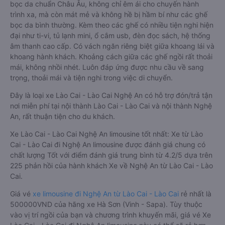
bọc da chuẩn Châu Âu, không chỉ êm ái cho chuyến hành
trình xa, mà còn mát mẻ và không hề bị hầm bí như các ghế
bọc da bình thường. Kèm theo các ghế có nhiều tiện nghi hiện
đại như ti-vi, tủ lạnh mini, ổ cắm usb, đèn đọc sách, hệ thống
âm thanh cao cấp. Có vách ngăn riêng biệt giữa khoang lái và
khoang hành khách. Khoảng cách giữa các ghế ngồi rất thoải
mái, không nhồi nhét. Luôn đáp ứng được nhu cầu về sang
trọng, thoải mái và tiện nghi trong việc di chuyển.
Đây là loại xe Lào Cai - Lào Cai Nghệ An có hỗ trợ đón/trả tận
nơi miễn phí tại nội thành Lào Cai - Lào Cai và nội thành Nghệ
An, rất thuận tiện cho du khách.
Xe Lào Cai - Lào Cai Nghệ An limousine tốt nhất: Xe từ Lào
Cai - Lào Cai đi Nghệ An limousine được đánh giá chung có
chất lượng Tốt với điểm đánh giá trung bình từ 4.2/5 dựa trên
225 phản hồi của hành khách Xe về Nghệ An từ Lào Cai - Lào
Cai.
Giá vé
xe limousine đi Nghệ An từ Lào Cai - Lào Cai
rẻ nhất là
500000VND của hãng xe Hà Sơn (Vinh - Sapa). Tùy thuộc
vào vị trí ngồi của bạn và chương trình khuyến mãi, giá vé Xe