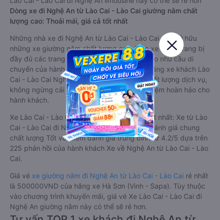
Lào Cai - Lào Cai đi Nghệ An limousine này có thể sẽ rẻ hơn
Dòng xe đi Nghệ An từ Lào Cai - Lào Cai giường nằm chất
lượng cao: Thoải mái, giá cả tốt nhất
Những nhà xe đi Nghệ An từ Lào Cai - Lào Cai đều sở hữu
những xe giường nằm chất lượng cao. Trên xe được trang bị
đầy đủ các trang thiết bị hiện đại phục vụ cho nhu cầu di
chuyển của hành khách. Bên cạnh đó, các hãng xe khách Lào
Cai - Lào Cai Nghệ An luôn chú trọng đến chất lượng dịch vụ,
không ngừng cải thiện để mang đến trải nghiệm hoàn hảo cho
hành khách.
Xe Lào Cai - Lào Cai Nghệ An giường nằm tốt nhất: Xe từ Lào
Cai - Lào Cai đi Nghệ An giường nằm được đánh giá chung
chất lượng Tốt với điểm đánh giá trung bình từ 4.2/5 dựa trên
225 phản hồi của hành khách Xe về Nghệ An từ Lào Cai - Lào
Cai.
Giá vé
xe giường nằm đi Nghệ An từ Lào Cai - Lào Cai
rẻ nhất
là 500000VND của hãng xe Hà Sơn (Vinh - Sapa). Tùy thuộc
vào chương trình khuyến mãi, giá vé Xe Lào Cai - Lào Cai đi
Nghệ An giường nằm này có thể sẽ rẻ hơn.
Tư vấn TOP 1 xe khách đi Nghệ An từ