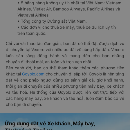
• 5 hãng hàng không uy tín nhất tại Việt Nam: Vietnam
Airlines, Vietjet Air, Bamboo Airways, Pacific Airlines và
Vietravel Airlines.
• Tổng công ty Đường sắt Việt Nam.
• Các đơn vị cho thuê xe máy, thuê xe du lịch uy tín
trên toàn quốc.
Chỉ với vài thao tác đơn giản, bạn đã có thể đặt được dịch vụ
di chuyển tại Vexere với nhiều ưu đãi vô cùng hấp dẫn. Vexere
luôn sẵn sàng đồng hành và mang đến cho bạn những
chuyến đi thoải mái, an toàn và trọn vẹn nhất.
Bên cạnh đó, bạn có thể tham khảo thêm các phương tiện
khác tại
Goyolo.com
cho chuyến đi sắp tới. Goyolo là nền tảng
đặt vé cho phép người dùng so sánh giá cả, giờ khởi hành,
thời gian di chuyển của nhiều phương tiện máy bay, xe khách
và tàu hoả. Hệ thống của Goyolo được liên kết trực tiếp với
các hãng máy bay, xe khách và tàu hoả, luôn đảm bảo có vé
cho bạn di chuyển.
Ứng dụng đặt vé Xe khách, Máy bay,