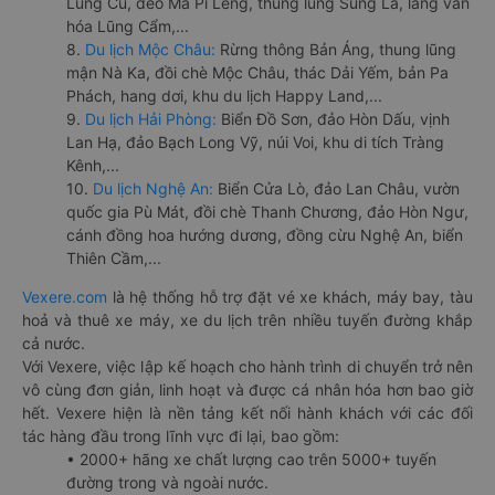
Lũng Cú, đèo Mã Pí Lèng, thung lũng Sủng Là, làng văn
hóa Lũng Cẩm,...
8.
Du lịch Mộc Châu:
Rừng thông Bản Áng, thung lũng
mận Nà Ka, đồi chè Mộc Châu, thác Dải Yếm, bản Pa
Phách, hang dơi, khu du lịch Happy Land,...
9.
Du lịch Hải Phòng:
Biển Đồ Sơn, đảo Hòn Dấu, vịnh
Lan Hạ, đảo Bạch Long Vỹ, núi Voi, khu di tích Tràng
Kênh,...
10.
Du lịch Nghệ An:
Biển Cửa Lò, đảo Lan Châu, vườn
quốc gia Pù Mát, đồi chè Thanh Chương, đảo Hòn Ngư,
cánh đồng hoa hướng dương, đồng cừu Nghệ An, biển
Thiên Cầm,...
Vexere.com
là hệ thống hỗ trợ đặt vé xe khách, máy bay, tàu
hoả và thuê xe máy, xe du lịch trên nhiều tuyến đường khắp
cả nước.
Với Vexere, việc lập kế hoạch cho hành trình di chuyển trở nên
vô cùng đơn giản, linh hoạt và được cá nhân hóa hơn bao giờ
hết. Vexere hiện là nền tảng kết nối hành khách với các đối
tác hàng đầu trong lĩnh vực đi lại, bao gồm:
• 2000+ hãng xe chất lượng cao trên 5000+ tuyến
đường trong và ngoài nước.