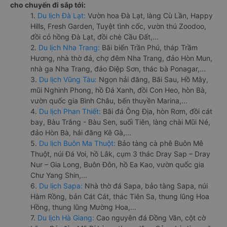
cho chuyến đi sắp tới:
1.
Du lịch Đà Lạt:
Vườn hoa Đà Lạt, làng Cù Lần, Happy
Hills, Fresh Garden, Tuyệt tình cốc, vườn thú Zoodoo,
đồi cỏ hồng Đà Lạt, đồi chè Cầu Đất,...
2.
Du lịch Nha Trang:
Bãi biển Trần Phú, tháp Trầm
Hương, nhà thờ đá, chợ đêm Nha Trang, đảo Hòn Mun,
nhà ga Nha Trang, đảo Điệp Sơn, thác bà Ponagar,...
3.
Du lịch Vũng Tàu:
Ngọn hải đăng, Bãi Sau, Hồ Mây,
mũi Nghinh Phong, hồ Đá Xanh, đồi Con Heo, hòn Bà,
vườn quốc gia Bình Châu, bến thuyền Marina,...
4.
Du lịch Phan Thiết:
Bãi đá Ông Địa, hòn Rơm, đồi cát
bay, Bàu Trắng - Bàu Sen, suối Tiên, làng chài Mũi Né,
đảo Hòn Bà, hải đăng Kê Gà,...
5.
Du lịch Buôn Ma Thuột:
Bảo tàng cà phê Buôn Mê
Thuột, núi Đá Voi, hồ Lắk, cụm 3 thác Dray Sap – Dray
Nur – Gia Long, Buôn Đôn, hồ Ea Kao, vườn quốc gia
Chư Yang Shin,...
6.
Du lịch Sapa:
Nhà thờ đá Sapa, bảo tàng Sapa, núi
Hàm Rồng, bản Cát Cát, thác Tiên Sa, thung lũng Hoa
Hồng, thung lũng Mường Hoa,...
7.
Du lịch Hà Giang:
Cao nguyên đá Đồng Văn, cột cờ