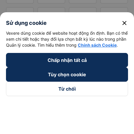
close
Sử dụng cookie
Vexere dùng cookie để website hoạt động ổn định. Bạn có thể
xem chi tiết hoặc thay đổi lựa chọn bất kỳ lúc nào trong phần
Quản lý cookie. Tìm hiểu thêm trong
Chính sách Cookie
.
Chấp nhận tất cả
Tùy chọn cookie
Từ chối
Theo dõi chúng tôi trên
Facebook
Tiktok
Youtube
Công ty TNHH Thương Mại Dịch Vụ Vexere