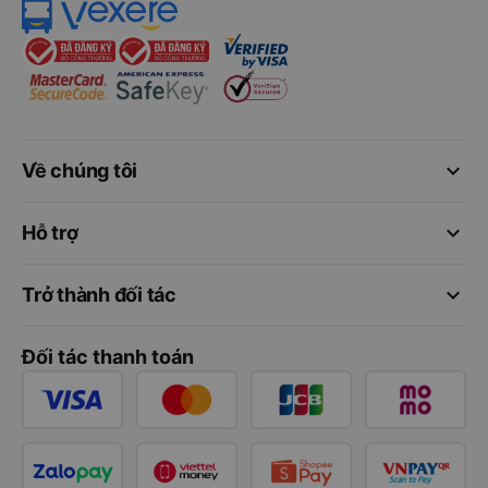
keyboard_arrow_down
Về chúng tôi
keyboard_arrow_down
Hỗ trợ
keyboard_arrow_down
Trở thành đối tác
Đối tác thanh toán