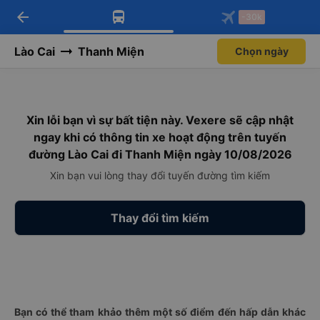
arrow_back
Tải app Vexere ngay!
Tải app Vexere
-30k
Mở app
Mở app
Nhận ưu đãi thành viên độc
-30k/ghế khi đặt vé máy bay qua
quyền
app
Lào Cai
Thanh Miện
Chọn ngày
Xin lỗi bạn vì sự bất tiện này. Vexere sẽ cập nhật
ngay khi có thông tin xe hoạt động trên tuyến
đường Lào Cai đi Thanh Miện ngày 10/08/2026
Xin bạn vui lòng thay đổi tuyến đường tìm kiếm
Thay đổi tìm kiếm
Bạn có thể tham khảo thêm một số điểm đến hấp dẫn khác