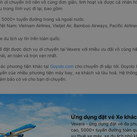
nh di chuyển trở nên vô cùng đơn giản, linh hoạt và được cá nhân h
 trong lĩnh vực đi lại, bao gồm:
n 5000+ tuyến đường trong và ngoài nước.
ệt Nam: Vietnam Airlines, Vietjet Air, Bamboo Airways, Pacific Airlines
 du lịch uy tín trên toàn quốc.
thể đặt được dịch vụ di chuyển tại Vexere với nhiều ưu đãi vô cùng 
i, an toàn và trọn vẹn nhất.
ác phương tiện khác tại
Goyolo.com
cho chuyến đi sắp tới. Goyolo
huyển của nhiều phương tiện máy bay, xe khách và tàu hoả. Hệ thống
đảm bảo có vé cho bạn di chuyển.
Ứng dụng đặt vé Xe khác
Vexere - ứng dụng đặt vé đa ph
cao, 5000+ tuyến đường toàn qu
vụ thuê xe máy, xe du lịch phủ k