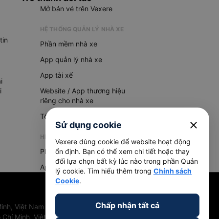
Mở bán vé trên Vexere
HỆ THỐNG QUẢN LÝ NHÀ XE
tin
Phần mềm nhà xe
App quản lý nhà xe
App tài xế
i
i
Website / App thương hiệu
riêng cho nhà xe
Tổng đài AI
close
Sử dụng cookie
HỆ THỐNG QUẢN LÝ HÀNG HOÁ
Vexere dùng cookie để website hoạt động
Phần mềm quản lý hàng hoá
ổn định. Bạn có thể xem chi tiết hoặc thay
đổi lựa chọn bất kỳ lúc nào trong phần Quản
App quản lý hàng hoá
lý cookie. Tìm hiểu thêm trong
Chính sách
Cookie
.
Chấp nhận tất cả
inh, Việt Nam
 Chí Minh, Việt Nam