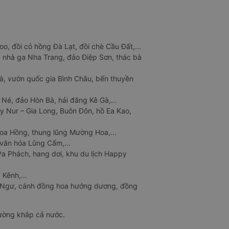
o, đồi cỏ hồng Đà Lạt, đồi chè Cầu Đất,...
 nhà ga Nha Trang, đảo Điệp Sơn, thác bà
à, vườn quốc gia Bình Châu, bến thuyền
 Né, đảo Hòn Bà, hải đăng Kê Gà,...
y Nur – Gia Long, Buôn Đôn, hồ Ea Kao,
Hoa Hồng, thung lũng Mường Hoa,...
văn hóa Lũng Cẩm,...
a Phách, hang dơi, khu du lịch Happy
 Kênh,...
n Ngư, cánh đồng hoa hướng dương, đồng
đường khắp cả nước.