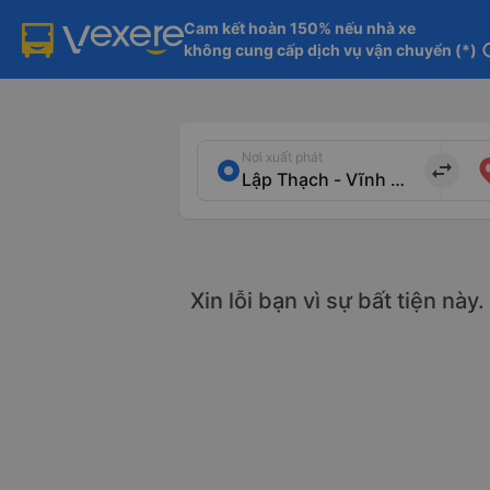
Cam kết hoàn 150% nếu nhà xe

không cung cấp dịch vụ vận chuyển (*)
in
Nơi xuất phát
import_export
Xin lỗi bạn vì sự bất tiện này