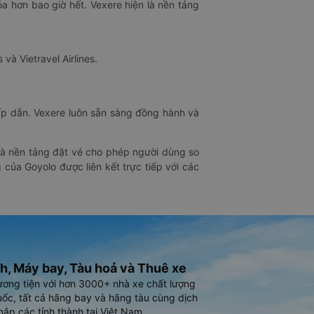
óa hơn bao giờ hết. Vexere hiện là nền tảng
 và Vietravel Airlines.
hấp dẫn. Vexere luôn sẵn sàng đồng hành và
 là nền tảng đặt vé cho phép người dùng so
 của Goyolo được liên kết trực tiếp với các
h, Máy bay, Tàu hoả và Thuê xe
ương tiện với hơn 3000+ nhà xe chất lượng
ốc, tất cả hãng bay và hãng tàu cùng dịch
hắp các tỉnh thành tại Việt Nam.