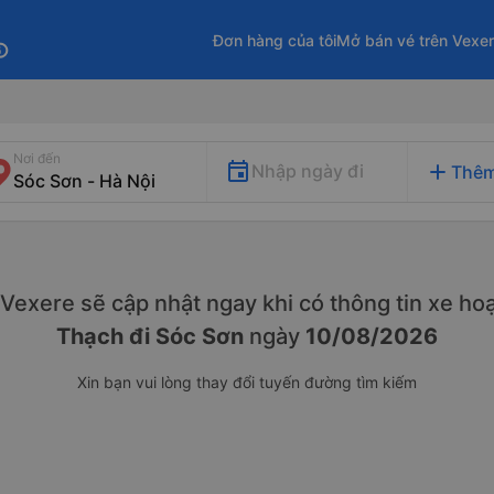
Đơn hàng của tôi
Mở bán vé trên Vexe
fo
Nơi đến
add
Nhập ngày đi
Thêm
. Vexere sẽ cập nhật ngay khi có thông tin xe
hoạ
Thạch đi Sóc Sơn
ngày
10/08/2026
Xin bạn vui lòng thay đổi tuyến đường tìm kiếm