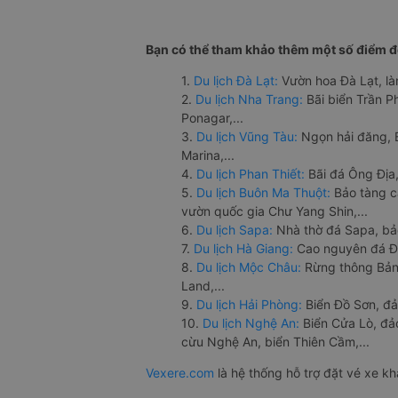
Bạn có thể tham khảo thêm một số điểm đế
1.
Du lịch Đà Lạt:
Vườn hoa Đà Lạt, là
2.
Du lịch Nha Trang:
Bãi biển Trần 
Ponagar,...
3.
Du lịch Vũng Tàu:
Ngọn hải đăng, 
Marina,...
4.
Du lịch Phan Thiết:
Bãi đá Ông Địa,
5.
Du lịch Buôn Ma Thuột:
Bảo tàng c
vườn quốc gia Chư Yang Shin,...
6.
Du lịch Sapa:
Nhà thờ đá Sapa, bả
7.
Du lịch Hà Giang:
Cao nguyên đá Đồ
8.
Du lịch Mộc Châu:
Rừng thông Bản 
Land,...
9.
Du lịch Hải Phòng:
Biển Đồ Sơn, đả
10.
Du lịch Nghệ An:
Biển Cửa Lò, đ
cừu Nghệ An, biển Thiên Cầm,...
Vexere.com
là hệ thống hỗ trợ đặt vé xe k