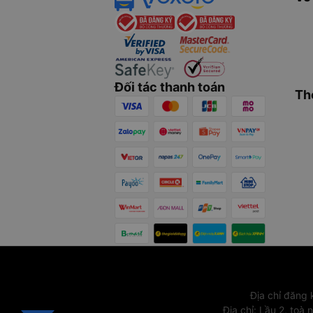
Đối tác thanh toán
Th
Địa chỉ đăng
Địa chỉ
:
Lầu 2, toà 