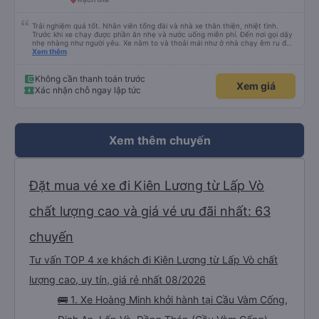
Trải nghiệm quá tốt. Nhân viên tổng đài và nhà xe thân thiện, nhiệt tình.
Trước khi xe chạy được phần ăn nhẹ và nước uống miễn phí. Đến nơi gọi dậy
nhẹ nhàng như người yêu. Xe nằm to và thoải mái như ở nhà chạy êm ru đến
nơi lúc nào không hay luôn. I had very good experience with this bus
Xem thêm
operator. The staff are friendly and helpful. Before getting on the bus, we
were offered light meals and drinks. When the bus has arrived, the staff
woke us up as they were waking up up their lovers. If you are foreigners and
Không cần thanh toán trước
Xem giá
planning to take this bus, please don’t hesitate as the seats are big and
Xác nhận chỗ ngay lập tức
comfortable enough for you to sleep on.
Xem thêm chuyến
Đặt mua vé xe đi Kiên Lương từ Lấp Vò
chất lượng cao và giá vé ưu đãi nhất: 63
chuyến
Tư vấn TOP 4 xe khách đi Kiên Lương từ Lấp Vò chất
lượng cao, uy tín, giá rẻ nhất 08/2026
🚌 1. Xe Hoàng Minh khởi hành tại Cầu Vàm Cống,