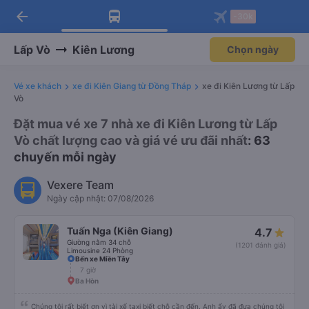
arrow_back
Tải app Vexere ngay!
Tải app Vexere
-30k
Mở app
Mở app
Nhận ưu đãi thành viên độc
-30k/ghế khi đặt vé máy bay qua
quyền
app
Lấp Vò
Kiên Lương
Chọn ngày
Vé xe khách
xe đi Kiên Giang từ Đồng Tháp
xe đi Kiên Lương từ Lấp
Vò
Đặt mua vé xe 7 nhà xe đi Kiên Lương từ Lấp
Vò chất lượng cao và giá vé ưu đãi nhất
: 63
chuyến mỗi ngày
Vexere Team
Ngày cập nhật: 07/08/2026
Tuấn Nga (Kiên Giang)
4.7
Giường nằm 34 chỗ
(1201 đánh giá)
Limousine 24 Phòng
Bến xe Miền Tây
7 giờ
Ba Hòn
Chúng tôi rất biết ơn vì tài xế taxi biết chỗ cần đến. Anh ấy đã đưa chúng tôi