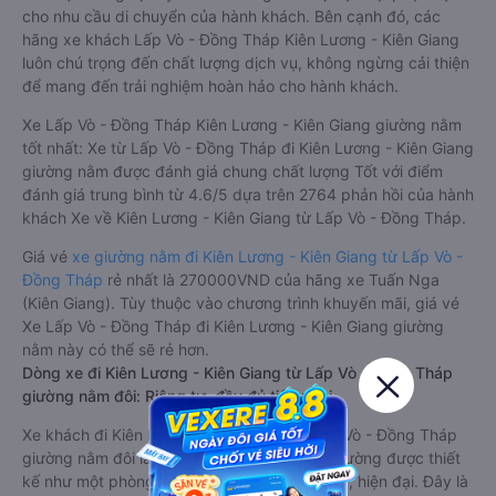
cho nhu cầu di chuyển của hành khách. Bên cạnh đó, các
hãng xe khách Lấp Vò - Đồng Tháp Kiên Lương - Kiên Giang
luôn chú trọng đến chất lượng dịch vụ, không ngừng cải thiện
để mang đến trải nghiệm hoàn hảo cho hành khách.
Xe Lấp Vò - Đồng Tháp Kiên Lương - Kiên Giang giường nằm
tốt nhất: Xe từ Lấp Vò - Đồng Tháp đi Kiên Lương - Kiên Giang
giường nằm được đánh giá chung chất lượng Tốt với điểm
đánh giá trung bình từ 4.6/5 dựa trên 2764 phản hồi của hành
khách Xe về Kiên Lương - Kiên Giang từ Lấp Vò - Đồng Tháp.
Giá vé
xe giường nằm đi Kiên Lương - Kiên Giang từ Lấp Vò -
Đồng Tháp
rẻ nhất là 270000VND của hãng xe Tuấn Nga
(Kiên Giang). Tùy thuộc vào chương trình khuyến mãi, giá vé
Xe Lấp Vò - Đồng Tháp đi Kiên Lương - Kiên Giang giường
nằm này có thể sẽ rẻ hơn.
Dòng xe đi Kiên Lương - Kiên Giang từ Lấp Vò - Đồng Tháp
giường nằm đôi: Riêng tư, đầy đủ tiện nghi
Xe khách đi Kiên Lương - Kiên Giang từ Lấp Vò - Đồng Tháp
giường nằm đôi là loại xe đặc biệt. Với mỗi giường được thiết
kế như một phòng ngủ khách sạn sang trọng, hiện đại. Đây là