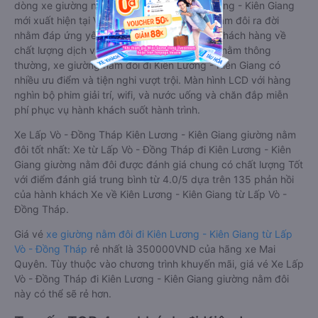
dòng xe giường nằm cho cặp đôi đi Kiên Lương - Kiên Giang
mới xuất hiện tại Việt Nam. Loại xe giường nằm đôi ra đời
nhằm đáp ứng yêu cầu ngày càng cao của khách hàng về
chất lượng dịch vụ vận tải. So với xe giường nằm thông
thường, xe giường nằm đôi đi Kiên Lương - Kiên Giang có
nhiều ưu điểm và tiện nghi vượt trội. Màn hình LCD với hàng
nghìn bộ phim giải trí, wifi, và nước uống và chăn đắp miễn
phí phục vụ hành khách suốt hành trình.
Xe Lấp Vò - Đồng Tháp Kiên Lương - Kiên Giang giường nằm
đôi tốt nhất: Xe từ Lấp Vò - Đồng Tháp đi Kiên Lương - Kiên
Giang giường nằm đôi được đánh giá chung có chất lượng Tốt
với điểm đánh giá trung bình từ 4.0/5 dựa trên 135 phản hồi
của hành khách Xe về Kiên Lương - Kiên Giang từ Lấp Vò -
Đồng Tháp.
Giá vé
xe giường nằm đôi đi Kiên Lương - Kiên Giang từ Lấp
Vò - Đồng Tháp
rẻ nhất là 350000VND của hãng xe Mai
Quyên. Tùy thuộc vào chương trình khuyến mãi, giá vé Xe Lấp
Vò - Đồng Tháp đi Kiên Lương - Kiên Giang giường nằm đôi
này có thể sẽ rẻ hơn.