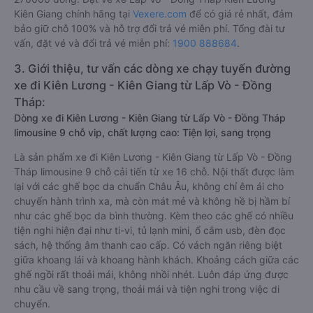
Kiên Giang chính hãng tại
Vexere.com
để có giá rẻ nhất, đảm
bảo giữ chỗ 100% và hỗ trợ đổi trả vé miễn phí. Tổng đài tư
vấn, đặt vé và đổi trả vé miễn phí:
1900 888684
.
3. Giới thiệu, tư vấn các dòng xe chạy tuyến đường
xe đi Kiên Lương - Kiên Giang từ Lấp Vò - Đồng
Tháp:
Dòng xe đi Kiên Lương - Kiên Giang từ Lấp Vò - Đồng Tháp
limousine 9 chỗ vip, chất lượng cao: Tiện lợi, sang trọng
Là sản phẩm xe đi Kiên Lương - Kiên Giang từ Lấp Vò - Đồng
Tháp limousine 9 chỗ cải tiến từ xe 16 chỗ. Nội thất được làm
lại với các ghế bọc da chuẩn Châu Âu, không chỉ êm ái cho
chuyến hành trình xa, mà còn mát mẻ và không hề bị hầm bí
như các ghế bọc da bình thường. Kèm theo các ghế có nhiều
tiện nghi hiện đại như ti-vi, tủ lạnh mini, ổ cắm usb, đèn đọc
sách, hệ thống âm thanh cao cấp. Có vách ngăn riêng biệt
giữa khoang lái và khoang hành khách. Khoảng cách giữa các
ghế ngồi rất thoải mái, không nhồi nhét. Luôn đáp ứng được
nhu cầu về sang trọng, thoải mái và tiện nghi trong việc di
chuyển.