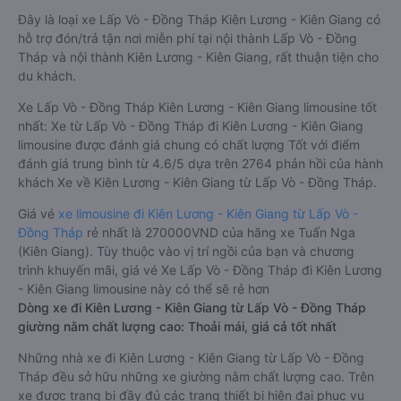
Đây là loại xe Lấp Vò - Đồng Tháp Kiên Lương - Kiên Giang có
hỗ trợ đón/trả tận nơi miễn phí tại nội thành Lấp Vò - Đồng
Tháp và nội thành Kiên Lương - Kiên Giang, rất thuận tiện cho
du khách.
Xe Lấp Vò - Đồng Tháp Kiên Lương - Kiên Giang limousine tốt
nhất: Xe từ Lấp Vò - Đồng Tháp đi Kiên Lương - Kiên Giang
limousine được đánh giá chung có chất lượng Tốt với điểm
đánh giá trung bình từ 4.6/5 dựa trên 2764 phản hồi của hành
khách Xe về Kiên Lương - Kiên Giang từ Lấp Vò - Đồng Tháp.
Giá vé
xe limousine đi Kiên Lương - Kiên Giang từ Lấp Vò -
Đồng Tháp
rẻ nhất là 270000VND của hãng xe Tuấn Nga
(Kiên Giang). Tùy thuộc vào vị trí ngồi của bạn và chương
trình khuyến mãi, giá vé Xe Lấp Vò - Đồng Tháp đi Kiên Lương
- Kiên Giang limousine này có thể sẽ rẻ hơn
Dòng xe đi Kiên Lương - Kiên Giang từ Lấp Vò - Đồng Tháp
giường nằm chất lượng cao: Thoải mái, giá cả tốt nhất
Những nhà xe đi Kiên Lương - Kiên Giang từ Lấp Vò - Đồng
Tháp đều sở hữu những xe giường nằm chất lượng cao. Trên
xe được trang bị đầy đủ các trang thiết bị hiện đại phục vụ