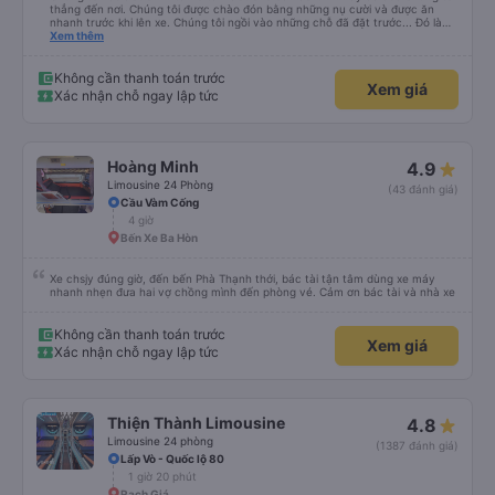
thẳng đến nơi. Chúng tôi được chào đón bằng những nụ cười và được ăn
nhanh trước khi lên xe. Chúng tôi ngồi vào những chỗ đã đặt trước... Đó là
bốn chỗ ngồi ở phía sau cùng của xe... Các con tôi gọi đó là &quot;xe xóc
Xem thêm
nảy&quot; vì chuyến đi rất rất gập ghềnh. Tài xế của chúng tôi là một người
lái xe Việt Nam điển hình. Chuyến đi rất đẹp với những con kênh và những
ngôi nhà ven kênh.
Không cần thanh toán trước
Xem giá
Xác nhận chỗ ngay lập tức
Hoàng Minh
4.9
Limousine 24 Phòng
(43 đánh giá)
Cầu Vàm Cống
4 giờ
Bến Xe Ba Hòn
Xe chsjy đúng giờ, đến bến Phà Thạnh thới, bác tài tận tâm dùng xe máy
nhanh nhẹn đưa hai vợ chồng mình đến phòng vé. Cảm ơn bác tài và nhà xe
Không cần thanh toán trước
Xem giá
Xác nhận chỗ ngay lập tức
Thiện Thành Limousine
4.8
Limousine 24 phòng
(1387 đánh giá)
Lấp Vò - Quốc lộ 80
1 giờ 20 phút
Rạch Giá