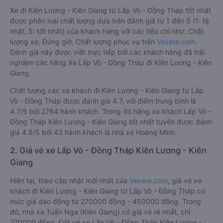
Xe đi Kiên Lương - Kiên Giang từ Lấp Vò - Đồng Tháp tốt nhất
được phân loại chất lượng dựa trên đánh giá từ 1 đến 5 (1: tệ
nhất, 5: tốt nhất) của khách hàng với các tiêu chí như: Chất
lượng xe, Đúng giờ, Chất lượng phục vụ trên
Vexere.com
.
Đánh giá này được viết trực tiếp bởi các khách hàng đã trải
nghiệm các hãng Xe Lấp Vò - Đồng Tháp đi Kiên Lương - Kiên
Giang.
Chất lượng các xe khách đi Kiên Lương - Kiên Giang từ Lấp
Vò - Đồng Tháp được đánh giá 4.7, với điểm trung bình là
4.7/5 bởi 2764 hành khách. Trong đó hãng xe khách Lấp Vò -
Đồng Tháp Kiên Lương - Kiên Giang tốt nhất tuyến được đánh
giá 4.9/5 bởi 43 hành khách là nhà xe Hoàng Minh.
2. Giá vé xe Lấp Vò - Đồng Tháp Kiên Lương - Kiên
Giang
Hiện tại, theo cập nhật mới nhất của
Vexere.com
, giá vé xe
khách đi Kiên Lương - Kiên Giang từ Lấp Vò - Đồng Tháp có
mức giá dao động từ 270000 đồng - 450000 đồng. Trong
đó, nhà xe Tuấn Nga (Kiên Giang) có giá vé rẻ nhất, chỉ
270000 đồng. Đặt vé xe Lấp Vò - Đồng Tháp Kiên Lương -