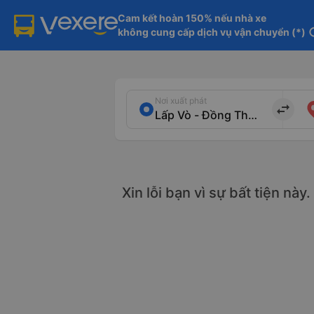
Cam kết hoàn 150% nếu nhà xe

không cung cấp dịch vụ vận chuyển (*)
in
Nơi xuất phát
import_export
Xin lỗi bạn vì sự bất tiện này