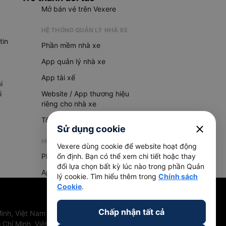
Mở bán vé trên Vexere
HỆ THỐNG QUẢN LÝ NHÀ XE
tin
Phần mềm nhà xe
App quản lý nhà xe
App tài xế
i
i
Website / App thương hiệu
riêng cho nhà xe
Tổng đài AI
close
Sử dụng cookie
HỆ THỐNG QUẢN LÝ HÀNG HOÁ
Vexere dùng cookie để website hoạt động
Phần mềm quản lý hàng hoá
ổn định. Bạn có thể xem chi tiết hoặc thay
đổi lựa chọn bất kỳ lúc nào trong phần Quản
App quản lý hàng hoá
lý cookie. Tìm hiểu thêm trong
Chính sách
Cookie
.
Chấp nhận tất cả
inh, Việt Nam
 Chí Minh, Việt Nam