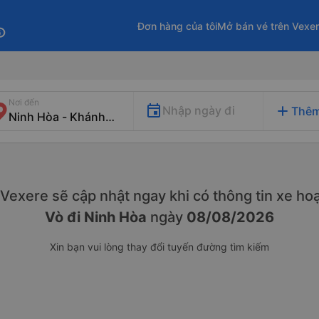
Đơn hàng của tôi
Mở bán vé trên Vexe
fo
Nơi đến
add
Nhập ngày đi
Thêm
. Vexere sẽ cập nhật ngay khi có thông tin xe
hoạ
Vò đi Ninh Hòa
ngày
08/08/2026
Xin bạn vui lòng thay đổi tuyến đường tìm kiếm