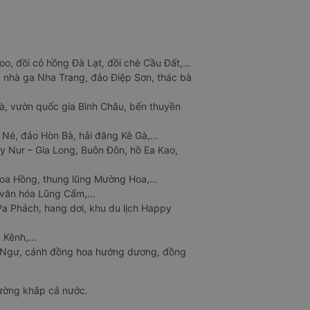
o, đồi cỏ hồng Đà Lạt, đồi chè Cầu Đất,...
 nhà ga Nha Trang, đảo Điệp Sơn, thác bà
à, vườn quốc gia Bình Châu, bến thuyền
 Né, đảo Hòn Bà, hải đăng Kê Gà,...
y Nur – Gia Long, Buôn Đôn, hồ Ea Kao,
Hoa Hồng, thung lũng Mường Hoa,...
văn hóa Lũng Cẩm,...
a Phách, hang dơi, khu du lịch Happy
 Kênh,...
n Ngư, cánh đồng hoa hướng dương, đồng
đường khắp cả nước.