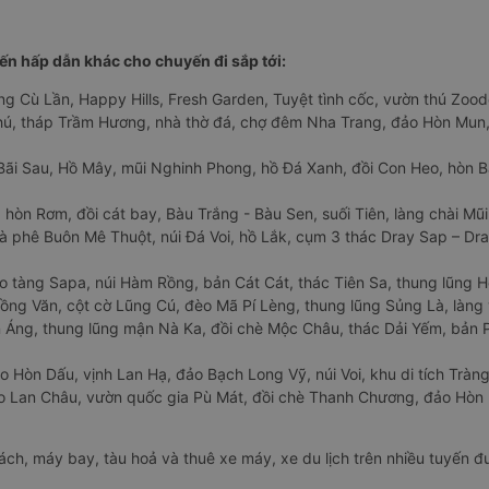
n hấp dẫn khác cho chuyến đi sắp tới:
ng Cù Lần, Happy Hills, Fresh Garden, Tuyệt tình cốc, vườn thú Zoodo
Phú, tháp Trầm Hương, nhà thờ đá, chợ đêm Nha Trang, đảo Hòn Mun,
Bãi Sau, Hồ Mây, mũi Nghinh Phong, hồ Đá Xanh, đồi Con Heo, hòn B
 hòn Rơm, đồi cát bay, Bàu Trắng - Bàu Sen, suối Tiên, làng chài Mũi
à phê Buôn Mê Thuột, núi Đá Voi, hồ Lắk, cụm 3 thác Dray Sap – Dra
o tàng Sapa, núi Hàm Rồng, bản Cát Cát, thác Tiên Sa, thung lũng 
ng Văn, cột cờ Lũng Cú, đèo Mã Pí Lèng, thung lũng Sủng Là, làng 
Áng, thung lũng mận Nà Ka, đồi chè Mộc Châu, thác Dải Yếm, bản P
o Hòn Dấu, vịnh Lan Hạ, đảo Bạch Long Vỹ, núi Voi, khu di tích Tràng
ảo Lan Châu, vườn quốc gia Pù Mát, đồi chè Thanh Chương, đảo Hò
hách, máy bay, tàu hoả và thuê xe máy, xe du lịch trên nhiều tuyến 