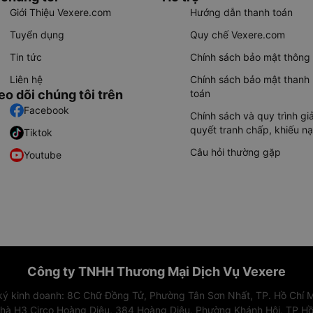
Giới Thiệu Vexere.com
Hướng dẫn thanh toán
Tuyển dụng
Quy chế Vexere.com
Tin tức
Chính sách bảo mật thông 
Liên hệ
Chính sách bảo mật thanh
eo dõi chúng tôi trên
toán
Facebook
Chính sách và quy trình giả
quyết tranh chấp, khiếu nạ
Tiktok
Câu hỏi thường gặp
Youtube
Công ty TNHH Thương Mại Dịch Vụ Vexere
 ký kinh doanh: 8C Chữ Đồng Tử, Phường Tân Sơn Nhất, TP. Hồ Chí M
nhà H3 Circo Hoàng Diệu, 384 Hoàng Diệu, Phường Khánh Hội, TP Hồ