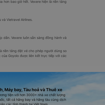
óa hơn bao giờ hết. Vexere hiện là nền tảng
 và Vietravel Airlines.
hấp dẫn. Vexere luôn sẵn sàng đồng hành và
 là nền tảng đặt vé cho phép người dùng so
 của Goyolo được liên kết trực tiếp với các
h, Máy bay, Tàu hoả và Thuê xe
ương tiện với hơn 3000+ nhà xe chất lượng
ốc, tất cả hãng bay và hãng tàu cùng dịch
hắp các tỉnh thành tại Việt Nam.