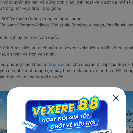
nh di chuyển trở nên vô cùng đơn giản, linh hoạt và được cá nhân h
 trong lĩnh vực đi lại, bao gồm:
n 5000+ tuyến đường trong và ngoài nước.
ệt Nam: Vietnam Airlines, Vietjet Air, Bamboo Airways, Pacific Airlines
 du lịch uy tín trên toàn quốc.
thể đặt được dịch vụ di chuyển tại Vexere với nhiều ưu đãi vô cùng 
i, an toàn và trọn vẹn nhất.
ác phương tiện khác tại
Goyolo.com
cho chuyến đi sắp tới. Goyolo
huyển của nhiều phương tiện máy bay, xe khách và tàu hoả. Hệ thống
đảm bảo có vé cho bạn di chuyển.
Ứng dụng đặt vé Xe khác
Vexere - ứng dụng đặt vé đa ph
cao, 5000+ tuyến đường toàn qu
vụ thuê xe máy, xe du lịch phủ k