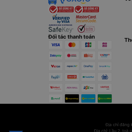
Đối tác thanh toán
Th
Địa chỉ đăng
Địa chỉ
:
Lầu 2, toà 