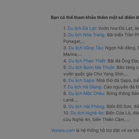
Bạn có thể tham khảo thêm một số điểm đế
1.
Du lịch Đà Lạt:
Vườn hoa Đà Lạt, là
2.
Du lịch Nha Trang:
Bãi biển Trần 
Ponagar,...
3.
Du lịch Vũng Tàu:
Ngọn hải đăng, 
Marina,...
4.
Du lịch Phan Thiết:
Bãi đá Ông Địa,
5.
Du lịch Buôn Ma Thuột:
Bảo tàng c
vườn quốc gia Chư Yang Shin,...
6.
Du lịch Sapa:
Nhà thờ đá Sapa, bả
7.
Du lịch Hà Giang:
Cao nguyên đá Đồ
8.
Du lịch Mộc Châu:
Rừng thông Bản 
Land,...
9.
Du lịch Hải Phòng:
Biển Đồ Sơn, đả
10.
Du lịch Nghệ An:
Biển Cửa Lò, đ
cừu Nghệ An, biển Thiên Cầm,...
Vexere.com
là hệ thống hỗ trợ đặt vé xe k