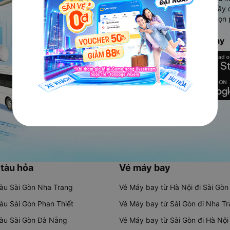
Ứng dụng hiển thị thông tin đầy 
người dùng so sánh và lựa chọn 
chóng và phù hợp nhất.
Tải ứng dụng Vexere ngay
 tàu hỏa
Vé máy bay
tàu Sài Gòn Nha Trang
Vé Máy bay từ Hà Nội đi Sài Gòn
tàu Sài Gòn Phan Thiết
Vé Máy bay từ Sài Gòn đi Nha T
tàu Sài Gòn Đà Nẵng
Vé Máy bay từ Sài Gòn đi Hà Nội