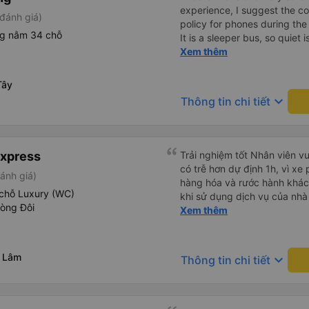
experience, I suggest the 
đánh giá)
policy for phones during the
ng nằm 34 chỗ
It is a sleeper bus, so quiet 
Wi-Fi password clearly insid
Xem thêm
would definitely ride with them again! --------
lượng tốt và tài xế lái xe rấ
Tây
hơn, tôi góp ý nhà xe nên có
keyboard_arrow_down
Thông tin chi tiết
lặng (tắt âm thanh điện tho
phiền hành khách khác ngủ.
mật khẩu Wi-Fi trong xe để
Tôi vẫn sẽ tiếp tục ủng hộ nh
Express
Trải nghiệm tốt Nhân viên vu
có trễ hơn dự định 1h, vì xe
ánh giá)
hàng hóa và rước hành khách
chỗ Luxury (WC)
khi sử dụng dịch vụ của nhà 
hòng Đôi
thiệu cho người thân sử dụn
Xem thêm
g Lâm
keyboard_arrow_down
Thông tin chi tiết