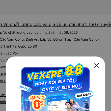
chăn, và đủ chỗ cho 1 người 
p Vò chất lượng cao và giá vé ưu đãi nhất: 150 chuyế
 Vò chất lượng cao, uy tín, giá rẻ nhất 08/2026
ại Cầu Vàm Cống, Định An, Lấp Vò, Đồng Tháp (Cầu Vàm Cống)
hởi hành tại Quốc Lộ 80
ại (Lấp Vò)
QL30, An Bình, Cao Lãnh, Đồng Tháp
hành tại Dọc QL80
 QL80, Bình Thành, Lấp Vò, Đồng Tháp, Việt Nam
từ Lấp Vò đi Sài Gòn
 Lấp Vò
á nhà xe Lấp Vò Sài Gòn