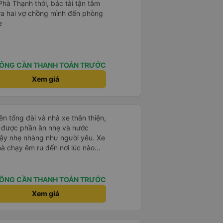
Phà Thạnh thới, bác tài tận tâm
a hai vợ chồng mình đến phòng
e
ÔNG CẦN THANH TOÁN TRƯỚC
Xem giá
ên tổng đài và nhà xe thân thiện,
ạy được phần ăn nhẹ và nước
dậy nhẹ nhàng như người yêu. Xe
hà chạy êm ru đến nơi lúc nào
dly and helpful. Before getting on
ght meals and drinks. When the
ÔNG CẦN THANH TOÁN TRƯỚC
woke us up as they were waking
Xem giá
e foreigners and planning to take
te as the seats are big and
to sleep on.