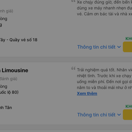
Xe chsjy đúng giờ, đến bến 
dùng xe máy nhanh nhẹn đư
nh giá)
vé. Cảm ơn bác tài và nhà x
hòng
g
KH
Tây - Quầy vé số 18
keyboard_arrow_down
Thông tin chi tiết
 Limousine
Trải nghiệm quá tốt. Nhân vi
nhiệt tình. Trước khi xe ch
đánh giá)
uống miễn phí. Đến nơi gọi 
hòng
nằm to và thoải mái như ở n
ốc lộ 80)
không hay luôn. I had very good experience with this bus
Xem thêm
operator. The staff are frien
the bus, we were offered li
KH
nh Tân
bus has arrived, the staff 
keyboard_arrow_down
Thông tin chi tiết
up up their lovers. If you ar
this bus, please don’t hesita
comfortable enough for you 