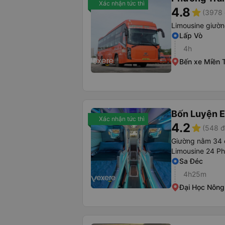
Xác nhận tức thì
4.8
star
(3978 
Limousine giườ
Lấp Vò
4h
Bến xe Miền 
Bốn Luyện 
Xác nhận tức thì
4.2
star
(548 đ
Giường nằm 34 
Limousine 24 P
Sa Đéc
4h25m
Đại Học Nôn