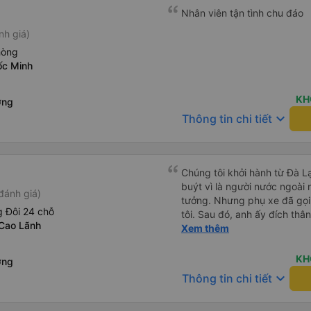
Nhân viên tận tình chu đáo
nh giá)
hòng
ốc Minh
KH
ơng
keyboard_arrow_down
Thông tin chi tiết
Chúng tôi khởi hành từ Đà Lạ
buýt vì là người nước ngoài
đánh giá)
tưởng. Nhưng phụ xe đã gọi
 Đôi 24 chỗ
tôi. Sau đó, anh ấy đích thân
Cao Lãnh
tiên đi xe giường nằm với ha
Xem thêm
tôi không chắc chắn khi nào
uống. Tôi rất ngạc nhiên khi
KH
ơng
Thơ và mọi người xuống xe 
keyboard_arrow_down
Thông tin chi tiết
thức chúng tôi dậy và đảm b
chung, đó là một trải nghiệm