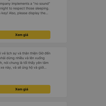
company implements a "no sound"
 night to respect those sleeping.
is key! Also, please display the
e the cabin for convenience. I
------ ​ Xe chất
t an toàn. Để dịch vụ hoàn hảo
 quy định rõ ràng về việc giữ im
Xem giá
ại) vào ban đêm để tránh làm
 Ngoài ra, nhà xe nên dán sẵn
 hành khách dễ dàng sử dụng.
à xe trong tương lai!
i vẻ lịch sự và thân thiện Giờ đến
 phải dừng nhiều và lên xuống
, nói chung là tối thấy yên tâm
xe này, và sẽ ủng hộ và giới
g dịch vụ của nhà xe này
Xem giá