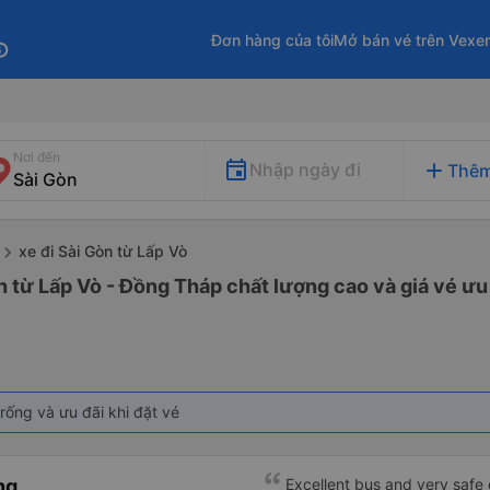
Đơn hàng của tôi
Mở bán vé trên Vexe
fo
Nơi đến
add
Nhập ngày đi
Thêm
xe đi Sài Gòn từ Lấp Vò
n từ Lấp Vò - Đồng Tháp chất lượng cao và giá vé ưu
rống và ưu đãi khi đặt vé
ng
Excellent bus and very safe 