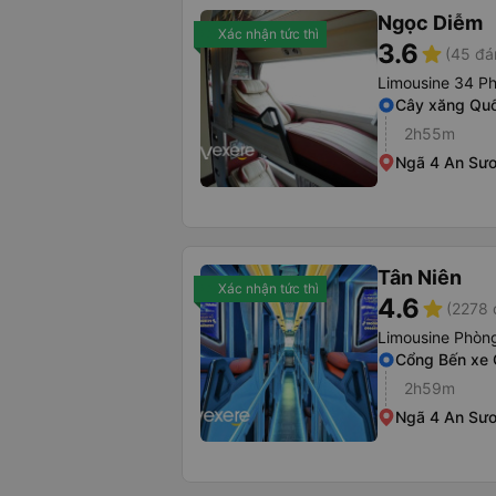
Ngọc Diễm
Xác nhận tức thì
3.6
star
(45 đá
Limousine 34 P
Cây xăng Qu
2h55m
Ngã 4 An Sư
Tân Niên
Xác nhận tức thì
4.6
star
(2278 
Limousine Phòng
Cổng Bến xe 
2h59m
Ngã 4 An Sư