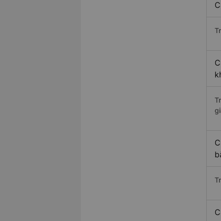
C
Tr
C
k
T
gi
C
b
T
C