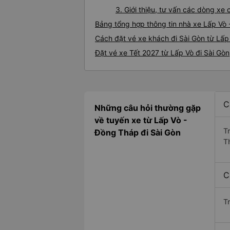
3. Giới thiệu, tư vấn các dòng xe
Bảng tổng hợp thông tin nhà xe Lấp Vò 
Cách đặt vé xe khách đi Sài Gòn từ Lấp 
Đặt vé xe Tết 2027 từ Lấp Vò đi Sài Gòn
C
Những câu hỏi thường gặp
về tuyến xe từ Lấp Vò -
T
Đồng Tháp đi Sài Gòn
T
C
T