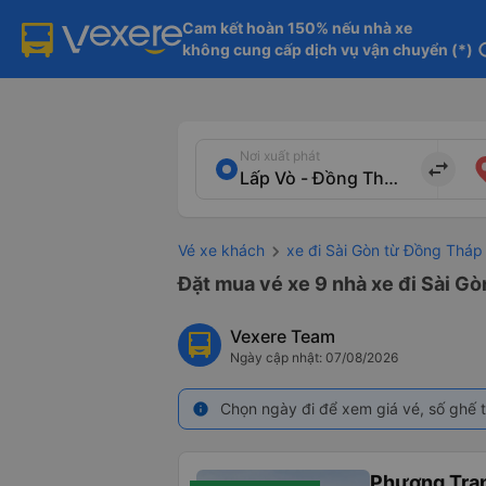
Cam kết hoàn 150% nếu nhà xe

không cung cấp dịch vụ vận chuyển (*)
in
Nơi xuất phát
import_export
Vé xe khách
xe đi Sài Gòn từ Đồng Tháp
Đặt mua vé xe 9 nhà xe đi Sài Gò
Vexere Team
Ngày cập nhật: 07/08/2026
Chọn ngày đi để xem giá vé, số ghế t
info
Phương Tra