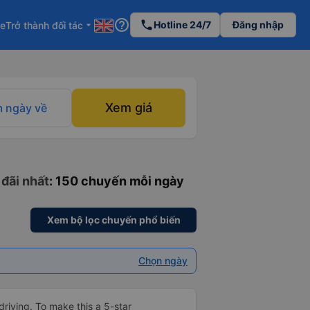
help_outline
phone
Hotline 24/7
Đăng nhập
re
Trở thành đối tác
arrow_drop_down
Xem giá
 ngày về
 đãi nhất
: 150 chuyến mỗi ngày
Xem bộ lọc chuyến phổ biến
Chọn ngày
driving. To make this a 5-star