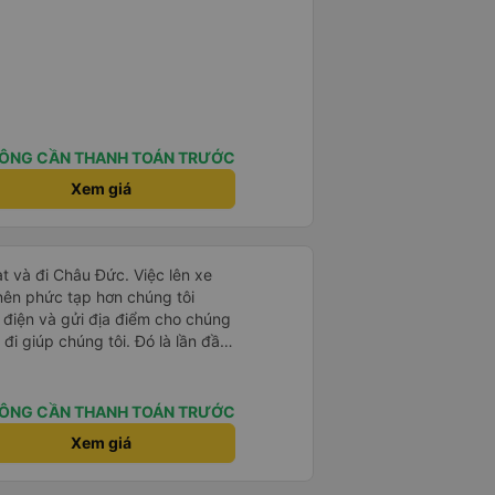
ÔNG CẦN THANH TOÁN TRƯỚC
Xem giá
t và đi Châu Đức. Việc lên xe
 nên phức tạp hơn chúng tôi
 điện và gửi địa điểm cho chúng
 đi giúp chúng tôi. Đó là lần đầu
i đứa trẻ nhỏ khá thú vị. Chúng
 xe sẽ dừng lại để nghỉ hoặc ăn
 xe dừng lại lúc nửa đêm ở Cần
ÔNG CẦN THANH TOÁN TRƯỚC
ăn. Khi đến điểm dừng, họ đánh
Xem giá
ảo chúng tôi đã sẵn sàng. Nhìn
 tốt. Mỗi giường đều có gối và