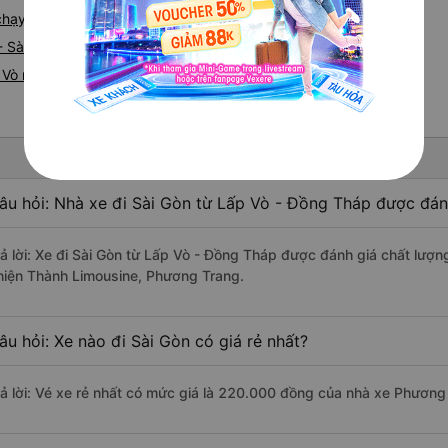
 chạy tuyến đường Lấp Vò đi Sài Gòn
- Sài Gòn
Vò nhanh và uy tín nhất
âu hỏi: Nhà xe đi Sài Gòn từ Lấp Vò - Đồng Tháp được đánh
rả lời: Xe đi Sài Gòn từ Lấp Vò - Đồng Tháp được đánh giá chất lượn
hiện Thành Limousine, Phương Trang.
âu hỏi: Xe nào đi Sài Gòn có giá rẻ nhất?
rả lời: Vé xe rẻ nhất có mức giá là 220.000 đồng của nhà xe Phương