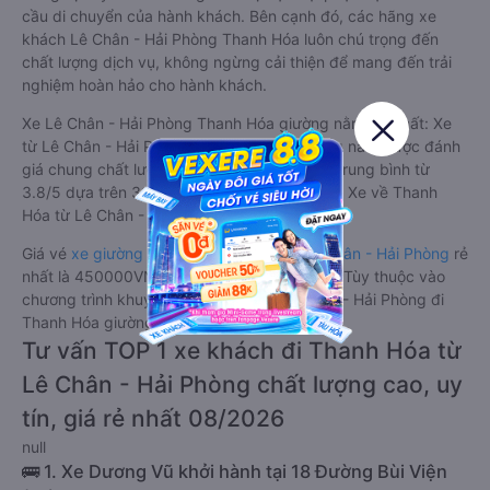
cầu di chuyển của hành khách. Bên cạnh đó, các hãng xe
khách Lê Chân - Hải Phòng Thanh Hóa luôn chú trọng đến
chất lượng dịch vụ, không ngừng cải thiện để mang đến trải
nghiệm hoàn hảo cho hành khách.
Xe Lê Chân - Hải Phòng Thanh Hóa giường nằm tốt nhất: Xe
từ Lê Chân - Hải Phòng đi Thanh Hóa giường nằm được đánh
giá chung chất lượng Tốt với điểm đánh giá trung bình từ
3.8/5 dựa trên 367 phản hồi của hành khách Xe về Thanh
Hóa từ Lê Chân - Hải Phòng.
Giá vé
xe giường nằm đi Thanh Hóa từ Lê Chân - Hải Phòng
rẻ
nhất là 450000VND của hãng xe Dương Vũ. Tùy thuộc vào
chương trình khuyến mãi, giá vé Xe Lê Chân - Hải Phòng đi
Thanh Hóa giường nằm này có thể sẽ rẻ hơn.
Tư vấn TOP 1 xe khách đi Thanh Hóa từ
Lê Chân - Hải Phòng chất lượng cao, uy
tín, giá rẻ nhất 08/2026
null
🚌 1. Xe Dương Vũ khởi hành tại 18 Đường Bùi Viện