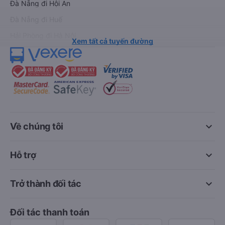
Đà Nẵng đi Hội An
Đà Nẵng đi Huế
Hải Phòng đi Hà Nội
Xem tất cả tuyến đường
keyboard_arrow_down
Về chúng tôi
keyboard_arrow_down
Hỗ trợ
keyboard_arrow_down
Trở thành đối tác
Đối tác thanh toán