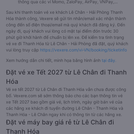
thông qua các ví Momo, ZaloPay, AirPay, VNPay,…
Sau khi thanh toán vé xe khách Lê Chân - Hải Phòng Thanh
Hóa thành công, Vexere sẽ gửi tin nhắn/email xác nhận thành
công đến số điện thoại/email mà quý khách đã đăng ký. Đến
ngày đi, quý khách vui lòng có mặt tại điểm đón trước 30
phút giờ khởi hành để chuẩn bị lên xe. Để kiểm tra tình trạng
vé xe đi Thanh Hóa từ Lê Chân - Hải Phòng đã đặt, quý khách
vui lòng truy cập
https://vexere.com/vi-VN/booking/ticketinfo
Xem hướng dẫn chi tiết, minh họa bằng hình ảnh
tại đây.
Đặt vé xe Tết 2027 từ Lê Chân đi Thanh
Hóa
Vé xe tết 2027 từ Lê Chân đi Thanh Hóa vẫn chưa được công
bố. Vexere.com sẽ sớm thông báo cho các bạn thông tin vé
xe Tết 2027 bao gồm giá vé, lịch trình, ngày giờ bán vé của
các hãng xe khách đi tuyến đường Lê Chân - Thanh Hóa và
Thanh Hóa - Lê Chân ngay khi có thông tin từ các hãng xe.
Đặt vé máy bay giá rẻ từ Lê Chân đi
Thanh Hóa