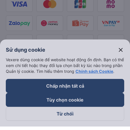
close
Sử dụng cookie
Vexere dùng cookie để website hoạt động ổn định. Bạn có thể
xem chi tiết hoặc thay đổi lựa chọn bất kỳ lúc nào trong phần
Quản lý cookie. Tìm hiểu thêm trong
Chính sách Cookie
.
Chấp nhận tất cả
Tùy chọn cookie
Từ chối
Theo dõi chúng tôi trên