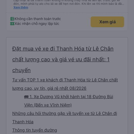
cập nhật là đã thanh toán không vì không thấy nhà xe liên lạc trước giờ xe
đón, mình phải tự alo cho lái xe để hẹn nơi đón. Khi lên xe thì mình báo là đã
mua qua trang vexere thì lúc đó nhà xe mới kiểm tra và OK. Như vậy, nếu
Xem thêm
nhà xe liên hệ trước để xác nhận với khách là tốt nhất, tránh để khách sốt
ruột, lo lắng.
Không cần thanh toán trước
Xem giá
Xác nhận chỗ ngay lập tức
Đặt mua vé xe đi Thanh Hóa từ Lê Chân
chất lượng cao và giá vé ưu đãi nhất: 1
chuyến
Tư vấn TOP 1 xe khách đi Thanh Hóa từ Lê Chân chất
lượng cao, uy tín, giá rẻ nhất 08/2026
🚌 1. Xe Dương Vũ khởi hành tại 18 Đường Bùi
Viện (Bến xe Vĩnh Niệm)
Những câu hỏi thường gặp về tuyến xe từ Lê Chân đi
Thanh Hóa
Thông tin tuyến đường