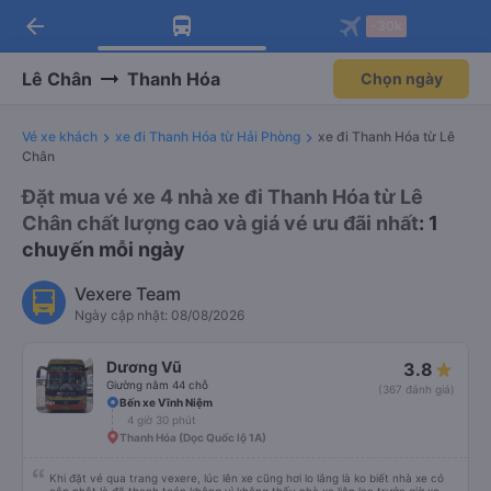
arrow_back
Tải app Vexere ngay!
Tải app Vexere
-30k
Mở app
Mở app
Nhận ưu đãi thành viên độc
-30k/ghế khi đặt vé máy bay qua
quyền
app
Lê Chân
Thanh Hóa
Chọn ngày
Vé xe khách
xe đi Thanh Hóa từ Hải Phòng
xe đi Thanh Hóa từ Lê
Chân
Đặt mua vé xe 4 nhà xe đi Thanh Hóa từ Lê
Chân chất lượng cao và giá vé ưu đãi nhất
: 1
chuyến mỗi ngày
Vexere Team
Ngày cập nhật: 08/08/2026
Dương Vũ
3.8
Giường nằm 44 chỗ
(367 đánh giá)
Bến xe Vĩnh Niệm
4 giờ 30 phút
Thanh Hóa (Dọc Quốc lộ 1A)
Khi đặt vé qua trang vexere, lúc lên xe cũng hơi lo lắng là ko biết nhà xe có