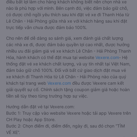
điều bất lợi làm cho hàng khách không biết nên chọn nhà xe
nào là phù hợp với mình. Bên cạnh đó, việc đảm bảo giữ chỗ,
có được chỗ ngồi yêu thích sau khi đặt vé xe đi Thanh Hóa từ
Lê Chân - Hải Phòng giữa nhà xe với khách hàng sau khi đặt
trực tiếp vẫn chưa được đảm bảo 100%.
Cho nên để dễ dàng so sánh giá, xem đánh giá chất lượng
các nhà xe đi, được đảm bảo quyền lợi cao nhất, được hưởng
nhiều ưu đãi giảm giá vé xe khách Lê Chân - Hải Phòng Thanh
Hóa, hành khách có thể đặt mua tại website
Vexere.com
- Hệ
thống đặt vé xe khách chất lượng, và uy tín nhất tại Việt Nam,
đảm bảo giữ chỗ 100%. Đối với bất cứ giao dịch đặt mua vé
xe khách đi Thanh Hóa từ Lê Chân - Hải Phòng nào của quý
khách tại trang web
Vexere.com
đều được Vexere cam kết
giải quyết sự cố. Chính sách tặng coupon giảm giá hoặc hoàn
tiền sẽ tùy theo từng trường hợp sự việc.
Hướng dẫn đặt vé tại Vexere.com:
Bước 1: Truy cập vào website Vexere hoặc tải app Vexere trên
CH Play hoặc App Store.
Bước 2: Chọn điểm đi, điểm đến, ngày đi, sau đó chọn “TÌM
VÉ XE”.