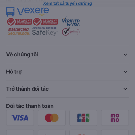
Xem tất cả tuyến đường
keyboard_arrow_down
Về chúng tôi
keyboard_arrow_down
Hỗ trợ
keyboard_arrow_down
Trở thành đối tác
Đối tác thanh toán