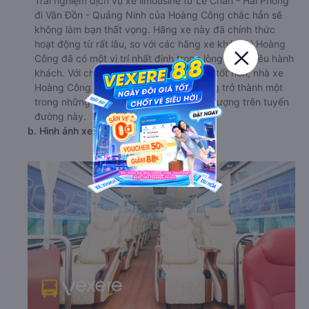
Trải nghiệm dịch vụ xe limousine từ Lê Chân - Hải Phòng
đi Vân Đồn - Quảng Ninh của Hoàng Công chắc hẳn sẽ
không làm bạn thất vọng. Hãng xe này đã chính thức
hoạt động từ rất lâu, so với các hãng xe khác thì Hoàng
Công đã có một vị trí nhất định trong lòng của nhiều hành
khách. Với chất lượng dịch vụ ngày một tốt hơn, nhà xe
Hoàng Công này hoàn toàn có tiềm năng trở thành một
trong những hãng xe hàng đầu về chất lượng trên tuyến
đường này.
b. Hình ảnh xe Hoàng Công