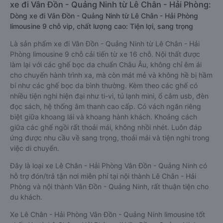
xe đi Vân Đồn - Quảng Ninh từ Lê Chân - Hải Phòng:
Dòng xe đi Vân Đồn - Quảng Ninh từ Lê Chân - Hải Phòng
limousine 9 chỗ vip, chất lượng cao: Tiện lợi, sang trọng
Là sản phẩm xe đi Vân Đồn - Quảng Ninh từ Lê Chân - Hải
Phòng limousine 9 chỗ cải tiến từ xe 16 chỗ. Nội thất được
làm lại với các ghế bọc da chuẩn Châu Âu, không chỉ êm ái
cho chuyến hành trình xa, mà còn mát mẻ và không hề bị hầm
bí như các ghế bọc da bình thường. Kèm theo các ghế có
nhiều tiện nghi hiện đại như ti-vi, tủ lạnh mini, ổ cắm usb, đèn
đọc sách, hệ thống âm thanh cao cấp. Có vách ngăn riêng
biệt giữa khoang lái và khoang hành khách. Khoảng cách
giữa các ghế ngồi rất thoải mái, không nhồi nhét. Luôn đáp
ứng được nhu cầu về sang trọng, thoải mái và tiện nghi trong
việc di chuyển.
Đây là loại xe Lê Chân - Hải Phòng Vân Đồn - Quảng Ninh có
hỗ trợ đón/trả tận nơi miễn phí tại nội thành Lê Chân - Hải
Phòng và nội thành Vân Đồn - Quảng Ninh, rất thuận tiện cho
du khách.
Xe Lê Chân - Hải Phòng Vân Đồn - Quảng Ninh limousine tốt