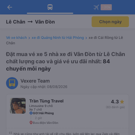
arrow_back
Tải app Vexere ngay!
Tải app Vexere
-30k
Mở app
Mở app
Nhận ưu đãi thành viên độc
-30k/ghế khi đặt vé máy bay qua
quyền
app
Lê Chân
Vân Đồn
Chọn ngày
Vé xe khách
xe đi Quảng Ninh từ Hải Phòng
xe đi Cái Rồng từ Lê
Chân
Đặt mua vé xe 5 nhà xe đi Vân Đồn từ Lê Chân
chất lượng cao và giá vé ưu đãi nhất
: 84
chuyến mỗi ngày
Vexere Team
Ngày cập nhật: 08/08/2026
Trần Tùng Travel
4.3
Limousine 9 chỗ
(83 đánh giá)
Xe 7 chỗ
GO! Hải Phòng
2 giờ
Bưu điện Vân Đồn
Nhà xe cũng như anh tài xế rất chu đáo, luôn giữ liên lạc qua Zalo và điện