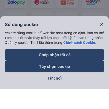
close
Sử dụng cookie
Vexere dùng cookie để website hoạt động ổn định. Bạn có thể
xem chi tiết hoặc thay đổi lựa chọn bất kỳ lúc nào trong phần
Quản lý cookie. Tìm hiểu thêm trong
Chính sách Cookie
.
Chấp nhận tất cả
Tùy chọn cookie
Từ chối
Theo dõi chúng tôi trên
Facebook
Tiktok
Youtube
Công ty TNHH Thương Mại Dịch Vụ Vexere