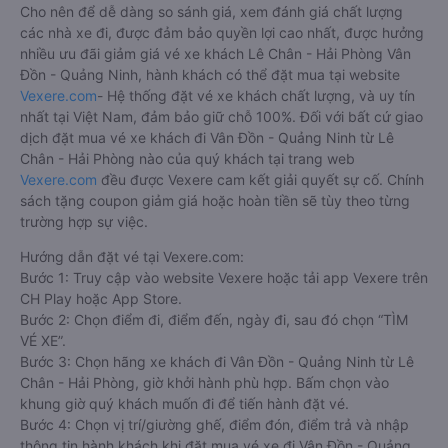
Cho nên để dễ dàng so sánh giá, xem đánh giá chất lượng
các nhà xe đi, được đảm bảo quyền lợi cao nhất, được hưởng
nhiều ưu đãi giảm giá vé xe khách Lê Chân - Hải Phòng Vân
Đồn - Quảng Ninh, hành khách có thể đặt mua tại website
Vexere.com
- Hệ thống đặt vé xe khách chất lượng, và uy tín
nhất tại Việt Nam, đảm bảo giữ chỗ 100%. Đối với bất cứ giao
dịch đặt mua vé xe khách đi Vân Đồn - Quảng Ninh từ Lê
Chân - Hải Phòng nào của quý khách tại trang web
Vexere.com
đều được Vexere cam kết giải quyết sự cố. Chính
sách tặng coupon giảm giá hoặc hoàn tiền sẽ tùy theo từng
trường hợp sự việc.
Hướng dẫn đặt vé tại Vexere.com:
Bước 1: Truy cập vào website Vexere hoặc tải app Vexere trên
CH Play hoặc App Store.
Bước 2: Chọn điểm đi, điểm đến, ngày đi, sau đó chọn “TÌM
VÉ XE”.
Bước 3: Chọn hãng xe khách đi Vân Đồn - Quảng Ninh từ Lê
Chân - Hải Phòng, giờ khởi hành phù hợp. Bấm chọn vào
khung giờ quý khách muốn đi để tiến hành đặt vé.
Bước 4: Chọn vị trí/giường ghế, điểm đón, điểm trả và nhập
thông tin hành khách khi đặt mua vé xe đi Vân Đồn - Quảng