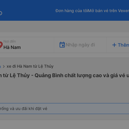
Đơn hàng của tôi
Mở bán vé trên Vexe
fo
Nơi đến
add
Nhập ngày đi
Thêm
xe đi Hà Nam từ Lệ Thủy
h
 từ Lệ Thủy - Quảng Bình chất lượng cao và giá vé ư
rống và ưu đãi khi đặt vé