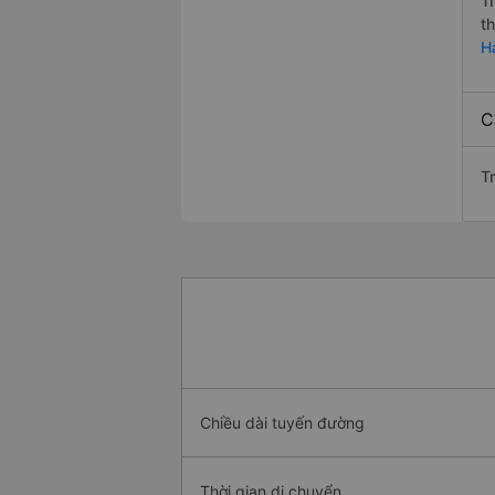
T
t
H
C
T
Chiều dài tuyến đường
Thời gian di chuyển