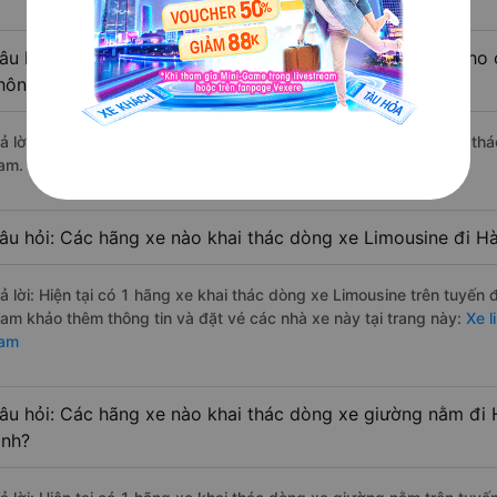
âu hỏi: Có loại xe Lệ Thủy - Quảng Bình Hà Nam dành cho 
hông?
rả lời: Hiện tại chưa có nhà xe nào có loại xe giường nằm đôi khai t
am.
âu hỏi: Các hãng xe nào khai thác dòng xe Limousine đi H
rả lời: Hiện tại có 1 hãng xe khai thác dòng xe Limousine trên tuyế
ham khảo thêm thông tin và đặt vé các nhà xe này tại trang này:
Xe l
am
âu hỏi: Các hãng xe nào khai thác dòng xe giường nằm đi
ình?