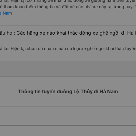
rả lời: Hiện tại có 1 hãng xe khai thác dòng xe giường nằm trên tuy
hể tham khảo thêm thông tin và đặt vé các nhà xe này tại trang này:
à Nam
âu hỏi: Các hãng xe nào khai thác dòng xe ghế ngồi đi Hà
rả lời: Hiện tại chưa có nhà xe nào có loại xe ghế ngồi khai thác tu
Thông tin tuyến đường Lệ Thủy đi Hà Nam