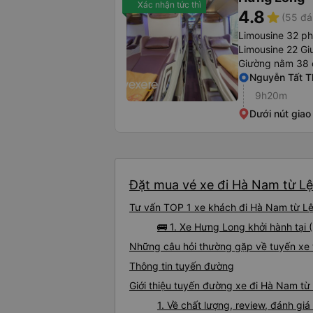
Xác nhận tức thì
4.8
star
(55 đá
Limousine 32 p
Limousine 22 Gi
Giường nằm 38 
Nguyễn Tất T
9h20m
Dưới nút giao
Đặt mua vé xe đi Hà Nam từ Lệ
Tư vấn TOP 1 xe khách đi Hà Nam từ Lệ 
🚌 1. Xe Hưng Long khởi hành tại
Những câu hỏi thường gặp về tuyến xe
Thông tin tuyến đường
Giới thiệu tuyến đường xe đi Hà Nam từ
1. Về chất lượng, review, đánh g