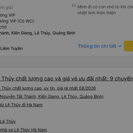
Mình đi có con nhỏ từ khi che
nh giá)
nhiệt tình thân thiện
hòng VIP
ường VIP (Có WC)
chỗ
hành, Kiến Giang, Lệ Thủy, Quảng Bình
keyboard_arrow_down
Thông tin chi tiết
 Liêm Tuyền
 Thủy chất lượng cao và giá vé ưu đãi nhất: 9 chuyến
Thủy chất lượng cao, uy tín, giá rẻ nhất 08/2026
 (Nguyễn Tất Thành, Kiến Giang, Lệ Thủy, Quảng Bình)
 từ Lệ Thủy đi Hà Nam
 Lệ Thủy
iá nhà xe Lệ Thủy Hà Nam