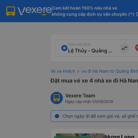
Cam kết hoàn 150% nếu nhà xe

không cung cấp dịch vụ vận chuyển (*)
in
Nơi xuất phát
import_export
Vé xe khách
xe đi Hà Nam từ Quảng Bìn
Đặt mua vé xe 4 nhà xe đi Hà Nam
Vexere Team
Ngày cập nhật: 05/08/2026
Chọn ngày đi để xem giá vé, số ghế t
info
Hưng Long