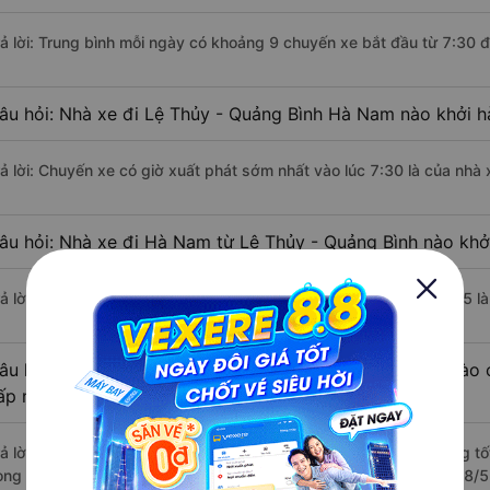
rả lời: Trung bình mỗi ngày có khoảng 9 chuyến xe bắt đầu từ 7:30 
âu hỏi: Nhà xe đi Lệ Thủy - Quảng Bình Hà Nam nào khởi 
rả lời: Chuyến xe có giờ xuất phát sớm nhất vào lúc 7:30 là của nhà
âu hỏi: Nhà xe đi Hà Nam từ Lệ Thủy - Quảng Bình nào khởi
rả lời: Chuyến xe có giờ xuất phát trễ (muộn) nhất là vào lúc 20:15 
âu hỏi: Review xe đi Hà Nam từ Lệ Thủy - Quảng Bình nào c
ấp nhất?
rả lời: Những hãng xe đi Lệ Thủy - Quảng Bình Hà Nam chất lượng tố
ong đi Hà Nam từ Lệ Thủy - Quảng Bình với điểm chất lượng là 4.8/5