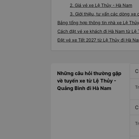
2. Giá vé xe Lệ Thủy - Hà Nam
3. Giới thiệu, tư vấn các dòng x
Bảng tổng hợp thông tin nhà xe Lệ Thủ
Cách đặt vé xe khách đi Hà Nam từ Lệ T
Đặt vé xe Tết 2027 từ Lệ Thủy đi Hà N
C
Những câu hỏi thường gặp
về tuyến xe từ Lệ Thủy -
T
Quảng Bình đi Hà Nam
C
T