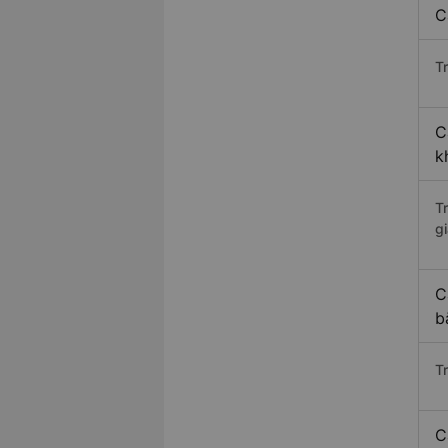
C
Tr
C
k
T
gi
C
b
T
C