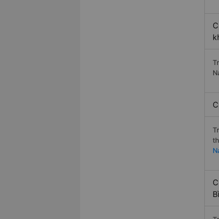
C
k
T
N
C
T
t
N
C
B