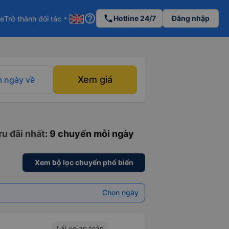
help_outline
phone
Hotline 24/7
Đăng nhập
re
Trở thành đối tác
arrow_drop_down
Xem giá
 ngày về
u đãi nhất
: 9 chuyến mỗi ngày
Xem bộ lọc chuyến phổ biến
Chọn ngày
Lái xe an toàn