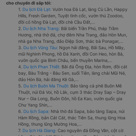
cho chuyến đi sắp tới:
1.
Du lịch Đà Lạt:
Vườn hoa Đà Lạt, làng Cù Lần, Happy
Hills, Fresh Garden, Tuyệt tình cốc, vườn thú Zoodoo,
đồi cỏ hồng Đà Lạt, đồi chè Cầu Đất,...
2.
Du lịch Nha Trang:
Bãi biển Trần Phú, tháp Trầm
Hương, nhà thờ đá, chợ đêm Nha Trang, đảo Hòn Mun,
nhà ga Nha Trang, đảo Điệp Sơn, thác bà Ponagar,...
3.
Du lịch Vũng Tàu:
Ngọn hải đăng, Bãi Sau, Hồ Mây,
mũi Nghinh Phong, hồ Đá Xanh, đồi Con Heo, hòn Bà,
vườn quốc gia Bình Châu, bến thuyền Marina,...
4.
Du lịch Phan Thiết:
Bãi đá Ông Địa, hòn Rơm, đồi cát
bay, Bàu Trắng - Bàu Sen, suối Tiên, làng chài Mũi Né,
đảo Hòn Bà, hải đăng Kê Gà,...
5.
Du lịch Buôn Ma Thuột:
Bảo tàng cà phê Buôn Mê
Thuột, núi Đá Voi, hồ Lắk, cụm 3 thác Dray Sap – Dray
Nur – Gia Long, Buôn Đôn, hồ Ea Kao, vườn quốc gia
Chư Yang Shin,...
6.
Du lịch Sapa:
Nhà thờ đá Sapa, bảo tàng Sapa, núi
Hàm Rồng, bản Cát Cát, thác Tiên Sa, thung lũng Hoa
Hồng, thung lũng Mường Hoa,...
7.
Du lịch Hà Giang:
Cao nguyên đá Đồng Văn, cột cờ