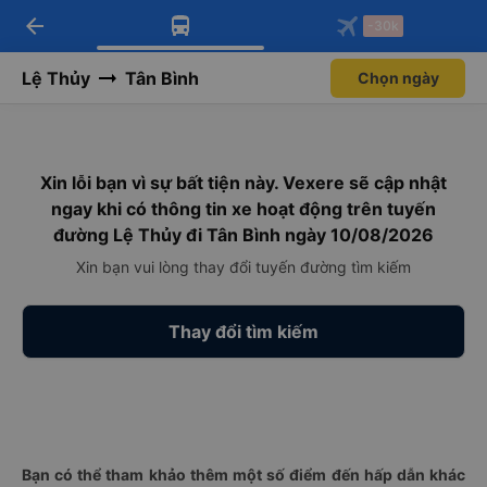
arrow_back
Tải app Vexere ngay!
Tải app Vexere
-30k
Mở app
Mở app
Nhận ưu đãi thành viên độc
-30k/ghế khi đặt vé máy bay qua
quyền
app
Lệ Thủy
Tân Bình
Chọn ngày
Xin lỗi bạn vì sự bất tiện này. Vexere sẽ cập nhật
ngay khi có thông tin xe hoạt động trên tuyến
đường Lệ Thủy đi Tân Bình ngày 10/08/2026
Xin bạn vui lòng thay đổi tuyến đường tìm kiếm
Thay đổi tìm kiếm
Bạn có thể tham khảo thêm một số điểm đến hấp dẫn khác