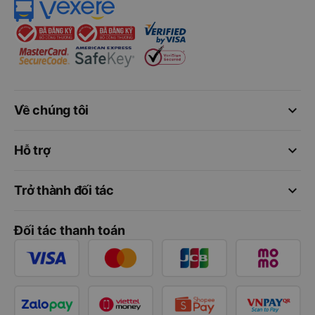
keyboard_arrow_down
Về chúng tôi
keyboard_arrow_down
Hỗ trợ
keyboard_arrow_down
Trở thành đối tác
Đối tác thanh toán