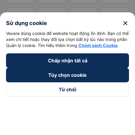
close
Sử dụng cookie
Vexere dùng cookie để website hoạt động ổn định. Bạn có thể
xem chi tiết hoặc thay đổi lựa chọn bất kỳ lúc nào trong phần
Quản lý cookie. Tìm hiểu thêm trong
Chính sách Cookie
.
Chấp nhận tất cả
Tùy chọn cookie
Từ chối
Theo dõi chúng tôi trên
Facebook
Tiktok
Youtube
Công ty TNHH Thương Mại Dịch Vụ Vexere