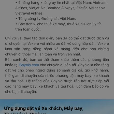
• 5 hãng hàng không uy tín nhất tại Việt Nam: Vietnam
Airlines, Vietjet Air, Bamboo Airways, Pacific Airlines và
Vietravel Airlines.
• Tổng công ty Đường sắt Việt Nam.
• Các đơn vị cho thuê xe máy, thuê xe du lịch uy tín
trên toàn quốc.
Chỉ với vài thao tác đơn giản, bạn đã có thể đặt được dịch vụ
di chuyển tại Vexere với nhiều ưu đãi vô cùng hấp dẫn. Vexere
luôn sẵn sàng đồng hành và mang đến cho bạn những
chuyến đi thoải mái, an toàn và trọn vẹn nhất.
Bên cạnh đó, bạn có thể tham khảo thêm các phương tiện
khác tại
Goyolo.com
cho chuyến đi sắp tới. Goyolo là nền tảng
đặt vé cho phép người dùng so sánh giá cả, giờ khởi hành,
thời gian di chuyển của nhiều phương tiện máy bay, xe khách
và tàu hoả. Hệ thống của Goyolo được liên kết trực tiếp với
các hãng máy bay, xe khách và tàu hoả, luôn đảm bảo có vé
cho bạn di chuyển.
Ứng dụng đặt vé Xe khách, Máy bay,