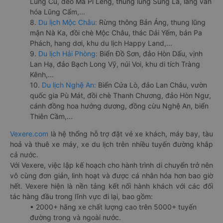
Lũng Cú, đèo Mã Pí Lèng, thung lũng Sủng Là, làng văn
hóa Lũng Cẩm,...
8.
Du lịch Mộc Châu:
Rừng thông Bản Áng, thung lũng
mận Nà Ka, đồi chè Mộc Châu, thác Dải Yếm, bản Pa
Phách, hang dơi, khu du lịch Happy Land,...
9.
Du lịch Hải Phòng:
Biển Đồ Sơn, đảo Hòn Dấu, vịnh
Lan Hạ, đảo Bạch Long Vỹ, núi Voi, khu di tích Tràng
Kênh,...
10.
Du lịch Nghệ An:
Biển Cửa Lò, đảo Lan Châu, vườn
quốc gia Pù Mát, đồi chè Thanh Chương, đảo Hòn Ngư,
cánh đồng hoa hướng dương, đồng cừu Nghệ An, biển
Thiên Cầm,...
Vexere.com
là hệ thống hỗ trợ đặt vé xe khách, máy bay, tàu
hoả và thuê xe máy, xe du lịch trên nhiều tuyến đường khắp
cả nước.
Với Vexere, việc lập kế hoạch cho hành trình di chuyển trở nên
vô cùng đơn giản, linh hoạt và được cá nhân hóa hơn bao giờ
hết. Vexere hiện là nền tảng kết nối hành khách với các đối
tác hàng đầu trong lĩnh vực đi lại, bao gồm:
• 2000+ hãng xe chất lượng cao trên 5000+ tuyến
đường trong và ngoài nước.