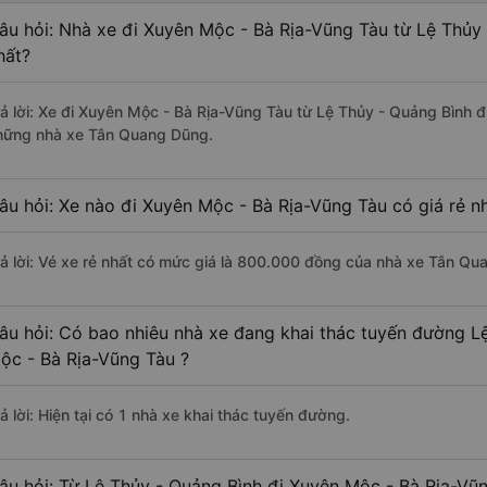
âu hỏi: Nhà xe đi Xuyên Mộc - Bà Rịa-Vũng Tàu từ Lệ Thủy
hất?
rả lời: Xe đi Xuyên Mộc - Bà Rịa-Vũng Tàu từ Lệ Thủy - Quảng Bình đ
hững nhà xe Tân Quang Dũng.
âu hỏi: Xe nào đi Xuyên Mộc - Bà Rịa-Vũng Tàu có giá rẻ n
rả lời: Vé xe rẻ nhất có mức giá là 800.000 đồng của nhà xe Tân Qu
âu hỏi: Có bao nhiêu nhà xe đang khai thác tuyến đường L
ộc - Bà Rịa-Vũng Tàu ?
ả lời: Hiện tại có 1 nhà xe khai thác tuyến đường.
âu hỏi: Từ Lệ Thủy - Quảng Bình đi Xuyên Mộc - Bà Rịa-Vũn