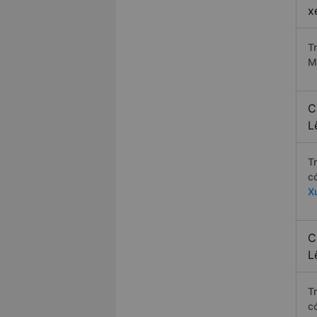
x
T
M
C
L
T
c
X
C
L
T
c