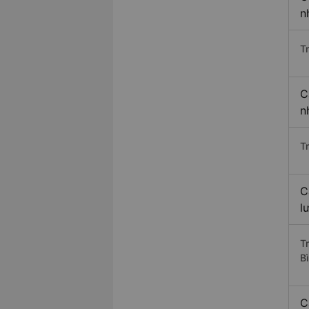
n
T
C
n
T
C
l
T
B
C