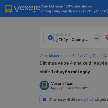
Cam kết hoàn 150% nếu nhà xe

không cung cấp dịch vụ vận chuyển (*)
in
Nơi xuất phát
import_export
Vé xe khách
xe đi Bà Rịa-Vũng Tàu từ Q
Đặt mua vé xe 4 nhà xe đi Xuyên
nhất
: 1 chuyến mỗi ngày
Vexere Team
Ngày cập nhật: 07/08/2026
Chọn ngày đi để xem giá vé, số ghế t
info