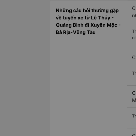
C
Những câu hỏi thường gặp
n
về tuyến xe từ Lệ Thủy -
Quảng Bình đi Xuyên Mộc -
T
Bà Rịa-Vũng Tàu
n
C
T
C
M
Tr
C