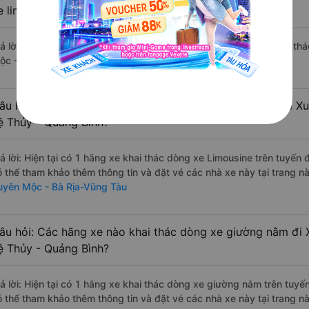
e limousine phòng đôi không?
rả lời: Hiện tại chưa có nhà xe nào có loại xe giường nằm đôi khai t
ộc - Bà Rịa-Vũng Tàu.
âu hỏi: Các hãng xe nào khai thác dòng xe Limousine đi X
ệ Thủy - Quảng Bình?
rả lời: Hiện tại có 1 hãng xe khai thác dòng xe Limousine trên tuyế
ó thể tham khảo thêm thông tin và đặt vé các nhà xe này tại trang nà
uyên Mộc - Bà Rịa-Vũng Tàu
âu hỏi: Các hãng xe nào khai thác dòng xe giường nằm đi 
ệ Thủy - Quảng Bình?
rả lời: Hiện tại có 1 hãng xe khai thác dòng xe giường nằm trên tu
ó thể tham khảo thêm thông tin và đặt vé các nhà xe này tại trang nà