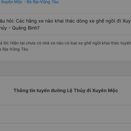
i Xuyên Mộc - Bà Rịa-Vũng Tàu
âu hỏi: Các hãng xe nào khai thác dòng xe ghế ngồi đi Xu
hủy - Quảng Bình?
rả lời: Hiện tại chưa có nhà xe nào có loại xe ghế ngồi khai thác tu
à Rịa-Vũng Tàu
Thông tin tuyến đường Lệ Thủy đi Xuyên Mộc