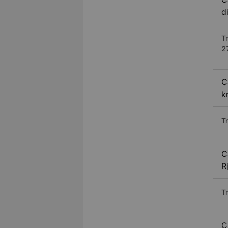
d
T
2
C
k
T
C
R
T
C