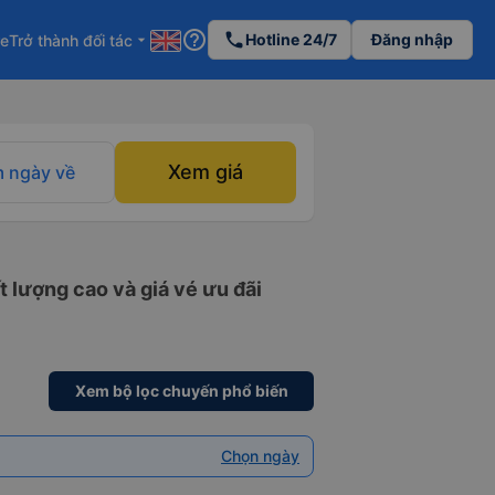
help_outline
phone
Hotline 24/7
Đăng nhập
re
Trở thành đối tác
arrow_drop_down
Xem giá
 ngày về
 lượng cao và giá vé ưu đãi
Xem bộ lọc chuyến phổ biến
Chọn ngày