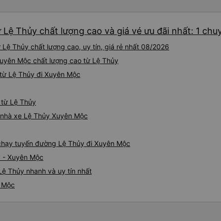
Lệ Thủy chất lượng cao và giá vé ưu đãi nhất: 1 chu
Lệ Thủy chất lượng cao, uy tín, giá rẻ nhất 08/2026
Xuyên Mộc chất lượng cao từ Lệ Thủy
từ Lệ Thủy đi Xuyên Mộc
 từ Lệ Thủy
iá nhà xe Lệ Thủy Xuyên Mộc
e chạy tuyến đường Lệ Thủy đi Xuyên Mộc
y - Xuyên Mộc
ệ Thủy nhanh và uy tín nhất
n Mộc