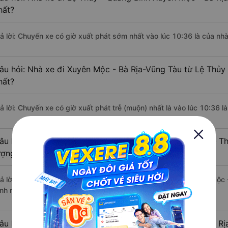
hất?
rả lời: Chuyến xe có giờ xuất phát sớm nhất vào lúc 10:36 là của n
âu hỏi: Nhà xe đi Xuyên Mộc - Bà Rịa-Vũng Tàu từ Lệ Thủy 
hất?
rả lời: Chuyến xe có giờ xuất phát trễ (muộn) nhất là vào lúc 10:36
âu hỏi: Review xe đi Xuyên Mộc - Bà Rịa-Vũng Tàu từ Lệ T
ượng tốt, xuất sắc, cao cấp nhất?
rả lời: Tạm thời chưa đủ review để đánh giá có nhà xe đi Xuyên Mộc
ình nào ở tuyến đường này có chất lượng xuất sắc.
âu hỏi: Có loại xe Lệ Thủy - Quảng Bình Xuyên Mộc - Bà Rị