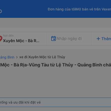
Đơn hàng của tôi
Mở bán vé trên Vexe
fo
Nơi đến
add
Nhập ngày đi
Thêm
xe đi Xuyên Mộc từ Lệ Thủy
uảng Bình
 Mộc - Bà Rịa-Vũng Tàu từ Lệ Thủy - Quảng Bình chất
rống và ưu đãi khi đặt vé