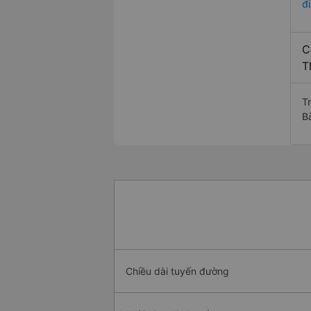
đ
C
T
T
B
Chiều dài tuyến đường