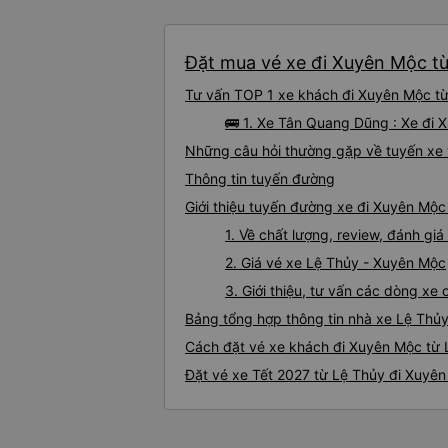
Đặt mua vé xe đi Xuyên Mộc từ 
Tư vấn TOP 1 xe khách đi Xuyên Mộc từ 
🚌 1. Xe Tân Quang Dũng : Xe đi 
Những câu hỏi thường gặp về tuyến xe 
Thông tin tuyến đường
Giới thiệu tuyến đường xe đi Xuyên Mộc
1. Về chất lượng, review, đánh g
2. Giá vé xe Lệ Thủy - Xuyên Mộc
3. Giới thiệu, tư vấn các dòng x
Bảng tổng hợp thông tin nhà xe Lệ Thủ
Cách đặt vé xe khách đi Xuyên Mộc từ L
Đặt vé xe Tết 2027 từ Lệ Thủy đi Xuyê