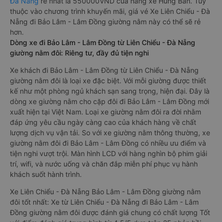
Đà Nẵng
rẻ nhất là 550000VND của hãng xe Hùng Ban. Tùy
thuộc vào chương trình khuyến mãi, giá vé Xe Liên Chiểu - Đà
Nẵng đi Bảo Lâm - Lâm Đồng giường nằm này có thể sẽ rẻ
hơn.
Dòng xe đi Bảo Lâm - Lâm Đồng từ Liên Chiểu - Đà Nẵng
giường nằm đôi: Riêng tư, đầy đủ tiện nghi
Xe khách đi Bảo Lâm - Lâm Đồng từ Liên Chiểu - Đà Nẵng
giường nằm đôi là loại xe đặc biệt. Với mỗi giường được thiết
kế như một phòng ngủ khách sạn sang trọng, hiện đại. Đây là
dòng xe giường nằm cho cặp đôi đi Bảo Lâm - Lâm Đồng mới
xuất hiện tại Việt Nam. Loại xe giường nằm đôi ra đời nhằm
đáp ứng yêu cầu ngày càng cao của khách hàng về chất
lượng dịch vụ vận tải. So với xe giường nằm thông thường, xe
giường nằm đôi đi Bảo Lâm - Lâm Đồng có nhiều ưu điểm và
tiện nghi vượt trội. Màn hình LCD với hàng nghìn bộ phim giải
trí, wifi, và nước uống và chăn đắp miễn phí phục vụ hành
khách suốt hành trình.
Xe Liên Chiểu - Đà Nẵng Bảo Lâm - Lâm Đồng giường nằm
đôi tốt nhất: Xe từ Liên Chiểu - Đà Nẵng đi Bảo Lâm - Lâm
Đồng giường nằm đôi được đánh giá chung có chất lượng Tốt