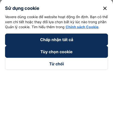
Xem tất cả tuyến đường
close
Sử dụng cookie
Vexere dùng cookie để website hoạt động ổn định. Bạn có thể
xem chi tiết hoặc thay đổi lựa chọn bất kỳ lúc nào trong phần
Quản lý cookie. Tìm hiểu thêm trong
Chính sách Cookie
.
Chấp nhận tất cả
keyboard_arrow_down
Về chúng tôi
Tùy chọn cookie
keyboard_arrow_down
Hỗ trợ
Từ chối
keyboard_arrow_down
Trở thành đối tác
Đối tác thanh toán