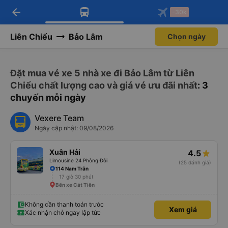
arrow_back
Tải app Vexere ngay!
Tải app Vexere
-30k
Mở app
Mở app
Nhận ưu đãi thành viên độc
-30k/ghế khi đặt vé máy bay qua
quyền
app
Liên Chiểu
Bảo Lâm
Chọn ngày
Đặt mua vé xe 5 nhà xe đi Bảo Lâm từ Liên
Chiểu chất lượng cao và giá vé ưu đãi nhất
: 3
chuyến mỗi ngày
Vexere Team
Ngày cập nhật: 09/08/2026
Xuân Hải
4.5
Limousine 24 Phòng Đôi
(25 đánh giá)
114 Nam Trân
17 giờ 30 phút
Bến xe Cát Tiên
Không cần thanh toán trước
Xem giá
Xác nhận chỗ ngay lập tức