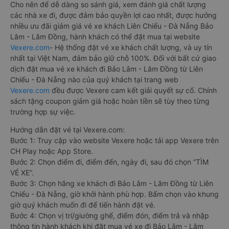
Cho nên để dễ dàng so sánh giá, xem đánh giá chất lượng
các nhà xe đi, được đảm bảo quyền lợi cao nhất, được hưởng
nhiều ưu đãi giảm giá vé xe khách Liên Chiểu - Đà Nẵng Bảo
Lâm - Lâm Đồng, hành khách có thể đặt mua tại website
Vexere.com
- Hệ thống đặt vé xe khách chất lượng, và uy tín
nhất tại Việt Nam, đảm bảo giữ chỗ 100%. Đối với bất cứ giao
dịch đặt mua vé xe khách đi Bảo Lâm - Lâm Đồng từ Liên
Chiểu - Đà Nẵng nào của quý khách tại trang web
Vexere.com
đều được Vexere cam kết giải quyết sự cố. Chính
sách tặng coupon giảm giá hoặc hoàn tiền sẽ tùy theo từng
trường hợp sự việc.
Hướng dẫn đặt vé tại Vexere.com:
Bước 1: Truy cập vào website Vexere hoặc tải app Vexere trên
CH Play hoặc App Store.
Bước 2: Chọn điểm đi, điểm đến, ngày đi, sau đó chọn “TÌM
VÉ XE”.
Bước 3: Chọn hãng xe khách đi Bảo Lâm - Lâm Đồng từ Liên
Chiểu - Đà Nẵng, giờ khởi hành phù hợp. Bấm chọn vào khung
giờ quý khách muốn đi để tiến hành đặt vé.
Bước 4: Chọn vị trí/giường ghế, điểm đón, điểm trả và nhập
thông tin hành khách khi đặt mua vé xe đi Bảo Lâm - Lâm