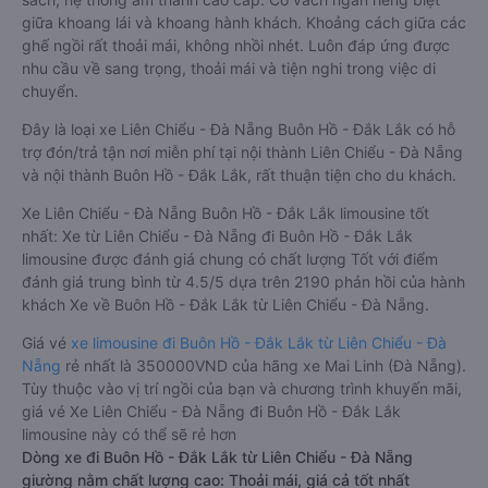
giữa khoang lái và khoang hành khách. Khoảng cách giữa các
ghế ngồi rất thoải mái, không nhồi nhét. Luôn đáp ứng được
nhu cầu về sang trọng, thoải mái và tiện nghi trong việc di
chuyển.
Đây là loại xe Liên Chiểu - Đà Nẵng Buôn Hồ - Đắk Lắk có hỗ
trợ đón/trả tận nơi miễn phí tại nội thành Liên Chiểu - Đà Nẵng
và nội thành Buôn Hồ - Đắk Lắk, rất thuận tiện cho du khách.
Xe Liên Chiểu - Đà Nẵng Buôn Hồ - Đắk Lắk limousine tốt
nhất: Xe từ Liên Chiểu - Đà Nẵng đi Buôn Hồ - Đắk Lắk
limousine được đánh giá chung có chất lượng Tốt với điểm
đánh giá trung bình từ 4.5/5 dựa trên 2190 phản hồi của hành
khách Xe về Buôn Hồ - Đắk Lắk từ Liên Chiểu - Đà Nẵng.
Giá vé
xe limousine đi Buôn Hồ - Đắk Lắk từ Liên Chiểu - Đà
Nẵng
rẻ nhất là 350000VND của hãng xe Mai Linh (Đà Nẵng).
Tùy thuộc vào vị trí ngồi của bạn và chương trình khuyến mãi,
giá vé Xe Liên Chiểu - Đà Nẵng đi Buôn Hồ - Đắk Lắk
limousine này có thể sẽ rẻ hơn
Dòng xe đi Buôn Hồ - Đắk Lắk từ Liên Chiểu - Đà Nẵng
giường nằm chất lượng cao: Thoải mái, giá cả tốt nhất