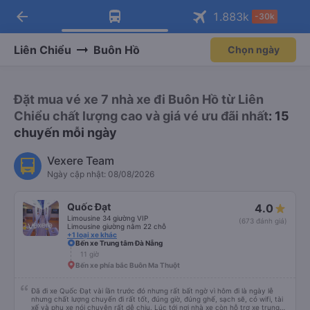
arrow_back
Tải app Vexere ngay!
Tải app Vexere
1.883
k
-30k
Mở app
Mở app
Nhận ưu đãi thành viên độc
-30k/ghế khi đặt vé máy bay qua
quyền
app
Liên Chiểu
Buôn Hồ
Chọn ngày
Đặt mua vé xe 7 nhà xe đi Buôn Hồ từ Liên
Chiểu chất lượng cao và giá vé ưu đãi nhất
: 15
chuyến mỗi ngày
Vexere Team
Ngày cập nhật: 08/08/2026
Quốc Đạt
4.0
Limousine 34 giường VIP
(673 đánh giá)
Limousine giường nằm 22 chỗ
+1 loại xe khác
Bến xe Trung tâm Đà Nẵng
11 giờ
Bến xe phía bắc Buôn Ma Thuột
Đã đi xe Quốc Đạt vài lần trước đó nhưng rất bất ngờ vì hôm đi là ngày lễ
nhưng chất lượng chuyến đi rất tốt, đúng giờ, đúng ghế, sạch sẽ, có wifi, tài
xế và phụ xe nói chuyện rất dễ chịu. Lúc tới nơi nhà xe còn hỗ trợ xe trung