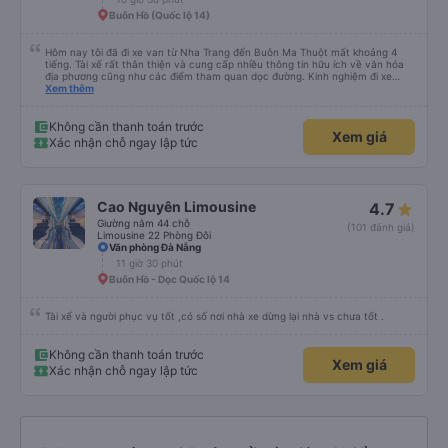
Buôn Hồ (Quốc lộ 14)
Hôm nay tôi đã đi xe van từ Nha Trang đến Buôn Ma Thuột mất khoảng 4
tiếng. Tài xế rất thân thiện và cung cấp nhiều thông tin hữu ích về văn hóa
địa phương cũng như các điểm tham quan dọc đường. Kinh nghiệm đi xe
buýt ở nhiều vùng khác nhau trên khắp Việt Nam trước đây của chúng tôi
Xem thêm
khá đáng sợ vì các tài xế thường làm mọi cách để vượt qua những đoạn
đường tắc nghẽn. Tài xế này là người lái xe an toàn nhất mà chúng tôi từng
gặp. Chúng tôi rất khuyến khích sử dụng dịch vụ vận chuyển của Thai Son.
Không cần thanh toán trước
Xem giá
Xác nhận chỗ ngay lập tức
Cao Nguyên Limousine
4.7
Giường nằm 44 chỗ
(101 đánh giá)
Limousine 22 Phòng Đôi
Văn phòng Đà Nẵng
11 giờ 30 phút
Buôn Hồ - Dọc Quốc lộ 14
Tài xế và người phục vụ tốt ,có số nơi nhà xe dừng lại nhà vs chưa tốt .
Không cần thanh toán trước
Xem giá
Xác nhận chỗ ngay lập tức