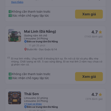
chuyển tới tận nhà. 10đ cho nhà xe, hy vọng nhà xe duy trì được chất lượng
Xem thêm
này. Cảm ơn
Không cần thanh toán trước
Xem giá
Xác nhận chỗ ngay lập tức
Mai Linh (Đà Nẵng)
4.7
Giường nằm 44 chỗ
(1143 đánh giá)
Limousine 24 Phòng
Bến xe trung tâm Đà Nẵng
11 giờ 35 phút
Buôn Hồ - Dọc Quộc lộ 14
Đi mai linh nhiều. Ưng nhất ở khoảng lịch sự. Ăn nói cả tài và phụ đều nhẹ
nhàng. Chất lượng xe tốt. 5 sao xứng đáng. Đi xe mai linh 2 năm nay chưa có
gì phàn nàn cả.
Không cần thanh toán trước
Xem giá
Xác nhận chỗ ngay lập tức
Thái Sơn
4.7
Limousine 22 phòng
(379 đánh giá)
Limousine 24 Phòng
+1 loại xe khác
Bến xe trung tâm Đà Nẵng
10 giờ 30 phút