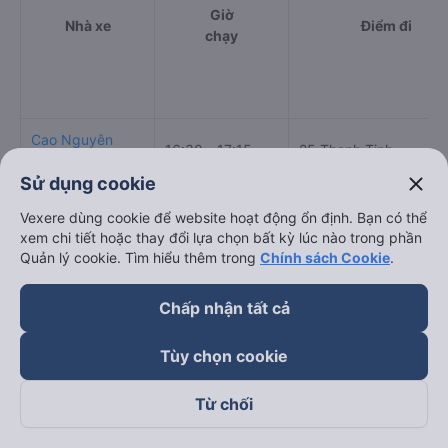
Giờ
Nhà xe
Điểm đi
chạy
Cao Nguyên
16:30 - 17:15
25 Thanh Tịnh
Limousine
close
Sử dụng cookie
Thái Sơn
17:30 - 18:31
148 Tôn Đức Thắng
Vexere dùng cookie để website hoạt động ổn định. Bạn có thể
xem chi tiết hoặc thay đổi lựa chọn bất kỳ lúc nào trong phần
Mai Linh (Đà
18:00 - 18:06
148 Tôn Đức Thắng
Quản lý cookie. Tìm hiểu thêm trong
Chính sách Cookie
.
Nẵng)
Chấp nhận tất cả
Quốc Đạt
17:00 - 19:30
Tôn Đức Thắng
Cách đặt vé xe khách đi Buôn Hồ - Đắk Lắk từ Liên
Tùy chọn cookie
Chiểu - Đà Nẵng nhanh và uy tín nhất
Từ chối
Việc có rất nhiều nhà xe Liên Chiểu - Đà Nẵng Buôn Hồ - Đắk
Lắk giúp cho du khách có đa dạng sự lựa chọn. Đây cũng có