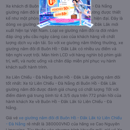
Xe khách đi Buôn Hồ - Đắk Lắk từ Liên Chiểu - Đà Nẵng
giường nằm đôi là loại xe đặc biệt. Với mỗi giường được thiết
kế như một phòng ngủ khách sạn sang trọng, hiện đại. Đây là
dòng xe giường nằm cho cặp đôi đi Buôn Hồ - Đắk Lắk mới
xuất hiện tại Việt Nam. Loại xe giường nằm đôi ra đời nhằm
đáp ứng yêu cầu ngày càng cao của khách hàng về chất
lượng dịch vụ vận tải. So với xe giường nằm thông thường, xe
giường nằm đôi đi Buôn Hồ - Đắk Lắk có nhiều ưu điểm và
tiện nghi vượt trội. Màn hình LCD với hàng nghìn bộ phim giải
trí, wifi, và nước uống và chăn đắp miễn phí phục vụ hành
khách suốt hành trình.
Xe Liên Chiểu - Đà Nẵng Buôn Hồ - Đắk Lắk giường nằm đôi
tốt nhất: Xe từ Liên Chiểu - Đà Nẵng đi Buôn Hồ - Đắk Lắk
giường nằm đôi được đánh giá chung có chất lượng Tốt với
điểm đánh giá trung bình từ 4.3/5 dựa trên 772 phản hồi của
hành khách Xe về Buôn Hồ - Đắk Lắk từ Liên Chiểu - Đà
Nẵng.
Giá vé
xe giường nằm đôi đi Buôn Hồ - Đắk Lắk từ Liên Chiểu
- Đà Nẵng
rẻ nhất là 380000VND của hãng xe Cao Nguyên
Limousine. Tùy thuộc vào chương trình khuyến mãi, giá vé Xe