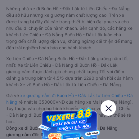
Những nhà xe đi Buôn Hồ - Đắk Lắk từ Liên Chiểu - Đà Nẵng
đều sở hữu những xe giường nằm chất lượng cao. Trên xe
được trang bị đầy đủ các trang thiết bị hiện đại phục vụ cho
nhu cầu di chuyển của hành khách. Bên cạnh đó, các hãng xe
khách Liên Chiểu - Đà Nẵng Buôn Hồ - Đắk Lắk luôn chú
trọng đến chất lượng dịch vụ, không ngừng cải thiện để mang
đến trải nghiệm hoàn hảo cho hành khách.
Xe Liên Chiểu - Đà Nẵng Buôn Hồ - Đắk Lắk giường nằm tốt
nhất: Xe từ Liên Chiểu - Đà Nẵng đi Buôn Hồ - Đắk Lắk
giường nằm được đánh giá chung chất lượng Tốt với điểm
đánh giá trung bình từ 4.5/5 dựa trên 2290 phản hồi của hành
khách Xe về Buôn Hồ - Đắk Lắk từ Liên Chiểu - Đà Nẵng.
Giá vé
xe giường nằm đi Buôn Hồ - Đắk Lắk từ Liên Chiểu - Đà
Nẵng
rẻ nhất là 350000VND của hãng xe Mai Linh (Đà Nẵng).
Tùy thuộc vào chương trình khuyến mãi, giá vé Xe Liên Chiểu
- Đà Nẵng đi Buôn Hồ - Đắk Lắk giường nằm này có thể sẽ rẻ
hơn.
Dòng xe đi Buôn Hồ - Đắk Lắk từ Liên Chiểu - Đà Nẵng
giường nằm đôi: Riêng tư, đầy đủ tiện nghi