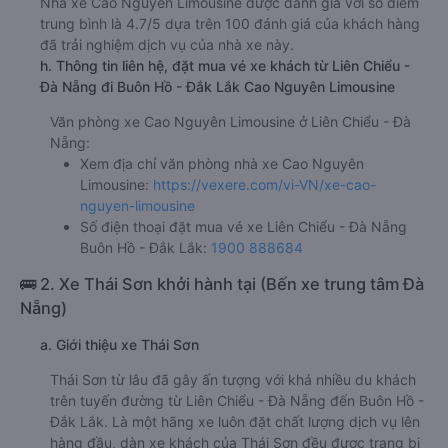
Nhà xe Cao Nguyên Limousine được đánh giá với số điểm
trung bình là 4.7/5 dựa trên 100 đánh giá của khách hàng
đã trải nghiệm dịch vụ của nhà xe này.
h. Thông tin liên hệ, đặt mua vé xe khách từ Liên Chiểu -
Đà Nẵng đi Buôn Hồ - Đắk Lắk Cao Nguyên Limousine
Văn phòng xe Cao Nguyên Limousine ở Liên Chiểu - Đà
Nẵng:
Xem địa chỉ văn phòng nhà xe Cao Nguyên
Limousine:
https://vexere.com/vi-VN/xe-cao-
nguyen-limousine
Số điện thoại đặt mua vé xe Liên Chiểu - Đà Nẵng
Buôn Hồ - Đắk Lắk:
1900 888684
🚌 2. Xe Thái Sơn khởi hành tại (Bến xe trung tâm Đà
Nẵng)
a. Giới thiệu xe Thái Sơn
Thái Sơn từ lâu đã gây ấn tượng với khá nhiều du khách
trên tuyến đường từ Liên Chiểu - Đà Nẵng đến Buôn Hồ -
Đắk Lắk. Là một hãng xe luôn đặt chất lượng dịch vụ lên
hàng đầu, dàn xe khách của Thái Sơn đều được trang bị