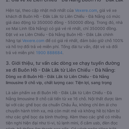
Hiện tại, theo cập nhật mới nhất của
Vexere.com
, giá vé xe
khách đi Buôn Hồ - Đắk Lắk từ Liên Chiểu - Đà Nẵng có mức
giá dao động từ 350000 đồng - 550000 đồng. Trong đó, nhà
xe Mai Linh (Đà Nẵng) có giá vé rẻ nhất, chỉ 350000 đồng.
Đặt vé xe Liên Chiểu - Đà Nẵng Buôn Hồ - Đắk Lắk chính
hãng tại
Vexere.com
để có giá rẻ nhất, đảm bảo giữ chỗ 100%
và hỗ trợ đổi trả vé miễn phí. Tổng đài tư vấn, đặt vé và đổi
trả vé miễn phí:
1900 888684
.
3. Giới thiệu, tư vấn các dòng xe chạy tuyến đường
xe đi Buôn Hồ - Đắk Lắk từ Liên Chiểu - Đà Nẵng:
Dòng xe đi Buôn Hồ - Đắk Lắk từ Liên Chiểu - Đà Nẵng
limousine 9 chỗ vip, chất lượng cao: Tiện lợi, sang trọng
Là sản phẩm xe đi Buôn Hồ - Đắk Lắk từ Liên Chiểu - Đà
Nẵng limousine 9 chỗ cải tiến từ xe 16 chỗ. Nội thất được làm
lại với các ghế bọc da chuẩn Châu Âu, không chỉ êm ái cho
chuyến hành trình xa, mà còn mát mẻ và không hề bị hầm bí
như các ghế bọc da bình thường. Kèm theo các ghế có nhiều
tiện nghi hiện đại như ti-vi, tủ lạnh mini, ổ cắm usb, đèn đọc
sách, hệ thống âm thanh cao cấp. Có vách ngăn riêng biệt