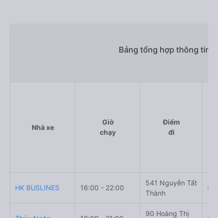
Bảng tổng hợp thông tin n
Giờ
Điểm
Nhà xe
chạy
đi
541 Nguyễn Tất
HK BUSLINES
16:00 - 22:00
Số
Thành
90 Hoàng Thị