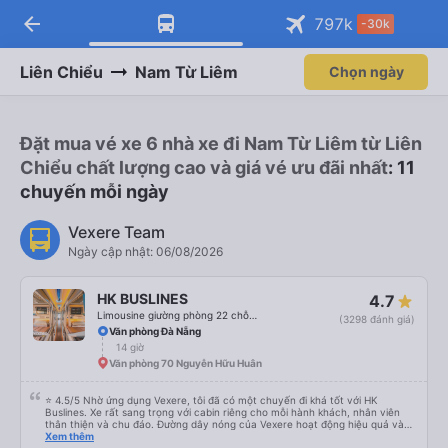
arrow_back
Tải app Vexere ngay!
Tải app Vexere
797
k
-30k
Mở app
Mở app
Nhận ưu đãi thành viên độc
-30k/ghế khi đặt vé máy bay qua
quyền
app
Liên Chiểu
Nam Từ Liêm
Chọn ngày
Đặt mua vé xe 6 nhà xe đi Nam Từ Liêm từ Liên
Chiểu chất lượng cao và giá vé ưu đãi nhất
: 11
chuyến mỗi ngày
Vexere Team
Ngày cập nhật: 06/08/2026
HK BUSLINES
4.7
Limousine giường phòng 22 chỗ (WC)
(3298 đánh giá)
Văn phòng Đà Nẵng
14 giờ
Văn phòng 70 Nguyễn Hữu Huân
⭐ 4.5/5 Nhờ ứng dụng Vexere, tôi đã có một chuyến đi khá tốt với HK
Buslines. Xe rất sang trọng với cabin riêng cho mỗi hành khách, nhân viên
thân thiện và chu đáo. Đường dây nóng của Vexere hoạt động hiệu quả và
thể hiện trách nhiệm với khách hàng. Nhược điểm: -0.5 sao vì quy trình đặt
Xem thêm