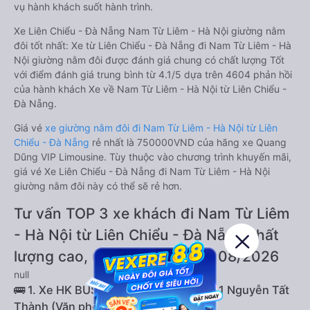
vụ hành khách suốt hành trình.
Xe Liên Chiểu - Đà Nẵng Nam Từ Liêm - Hà Nội giường nằm
đôi tốt nhất: Xe từ Liên Chiểu - Đà Nẵng đi Nam Từ Liêm - Hà
Nội giường nằm đôi được đánh giá chung có chất lượng Tốt
với điểm đánh giá trung bình từ 4.1/5 dựa trên 4604 phản hồi
của hành khách Xe về Nam Từ Liêm - Hà Nội từ Liên Chiểu -
Đà Nẵng.
Giá vé
xe giường nằm đôi đi Nam Từ Liêm - Hà Nội từ Liên
Chiểu - Đà Nẵng
rẻ nhất là 750000VND của hãng xe Quang
Dũng VIP Limousine. Tùy thuộc vào chương trình khuyến mãi,
giá vé Xe Liên Chiểu - Đà Nẵng đi Nam Từ Liêm - Hà Nội
giường nằm đôi này có thể sẽ rẻ hơn.
Tư vấn TOP 3 xe khách đi Nam Từ Liêm
- Hà Nội từ Liên Chiểu - Đà Nẵng chất
lượng cao, uy tín, giá rẻ nhất 08/2026
null
🚌 1. Xe HK BUSLINES khởi hành tại 541 Nguyễn Tất
Thành (Văn phòng Đà Nẵng)