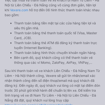
Việc đặt mua và thanh toán vé xe khách đi Nam Từ Liêm - Hà
Nội từ Liên Chiểu - Đà Nẵng cũng vô cùng đơn giản, tiện lợi
khi
Vexere.com
hỗ trợ đến 06 hình thức thanh toán khác nhau
bao gồm:
Thanh toán bằng tiền mặt tại các cửa hàng tiện lợi và
siêu thị gần nhà.
Thanh toán bằng thẻ thanh toán quốc tế (Visa, Master
Card, JCB).
Thanh toán bằng thẻ ATM đã đăng ký thanh toán trực
tuyến (Internet Banking).
Thanh toán bằng hình thức chuyển khoản ngân hàng.
Bên cạnh đó, quý khách cũng có thể thanh toán vé
thông qua các ví Momo, ZaloPay, AirPay, VNPay,…
Sau khi thanh toán vé xe khách Liên Chiểu - Đà Nẵng Nam Từ
Liêm - Hà Nội thành công, Vexere sẽ gửi tin nhắn/email xác
nhận thành công đến số điện thoại/email mà quý khách đã
đăng ký. Đến ngày đi, quý khách vui lòng có mặt tại điểm đón
trước 30 phút giờ khởi hành để chuẩn bị lên xe. Để kiểm tra
tình trạng vé xe đi Nam Từ Liêm - Hà Nội từ Liên Chiểu - Đà
Nẵng đã đặt, quý khách vui lòng truy cập