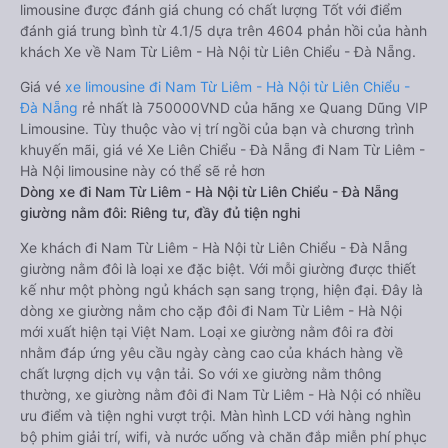
limousine được đánh giá chung có chất lượng Tốt với điểm
đánh giá trung bình từ 4.1/5 dựa trên 4604 phản hồi của hành
khách Xe về Nam Từ Liêm - Hà Nội từ Liên Chiểu - Đà Nẵng.
Giá vé
xe limousine đi Nam Từ Liêm - Hà Nội từ Liên Chiểu -
Đà Nẵng
rẻ nhất là 750000VND của hãng xe Quang Dũng VIP
Limousine. Tùy thuộc vào vị trí ngồi của bạn và chương trình
khuyến mãi, giá vé Xe Liên Chiểu - Đà Nẵng đi Nam Từ Liêm -
Hà Nội limousine này có thể sẽ rẻ hơn
Dòng xe đi Nam Từ Liêm - Hà Nội từ Liên Chiểu - Đà Nẵng
giường nằm đôi: Riêng tư, đầy đủ tiện nghi
Xe khách đi Nam Từ Liêm - Hà Nội từ Liên Chiểu - Đà Nẵng
giường nằm đôi là loại xe đặc biệt. Với mỗi giường được thiết
kế như một phòng ngủ khách sạn sang trọng, hiện đại. Đây là
dòng xe giường nằm cho cặp đôi đi Nam Từ Liêm - Hà Nội
mới xuất hiện tại Việt Nam. Loại xe giường nằm đôi ra đời
nhằm đáp ứng yêu cầu ngày càng cao của khách hàng về
chất lượng dịch vụ vận tải. So với xe giường nằm thông
thường, xe giường nằm đôi đi Nam Từ Liêm - Hà Nội có nhiều
ưu điểm và tiện nghi vượt trội. Màn hình LCD với hàng nghìn
bộ phim giải trí, wifi, và nước uống và chăn đắp miễn phí phục