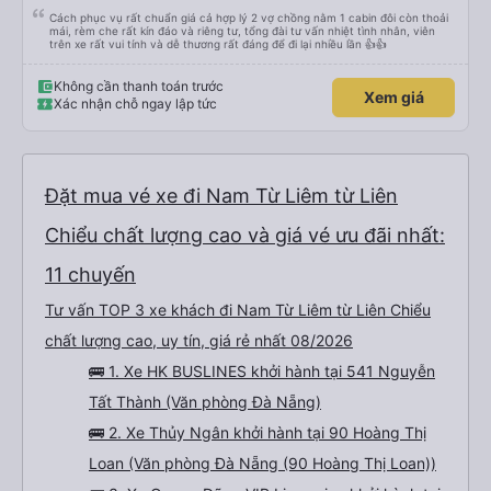
Cách phục vụ rất chuẩn giá cả hợp lý 2 vợ chồng nằm 1 cabin đôi còn thoải
mái, rèm che rất kín đáo và riêng tư, tổng đài tư vấn nhiệt tình nhân, viên
trên xe rất vui tính và dễ thương rất đáng để đi lại nhiều lần 👍👍
Không cần thanh toán trước
Xem giá
Xác nhận chỗ ngay lập tức
Đặt mua vé xe đi Nam Từ Liêm từ Liên
Chiểu chất lượng cao và giá vé ưu đãi nhất:
11 chuyến
Tư vấn TOP 3 xe khách đi Nam Từ Liêm từ Liên Chiểu
chất lượng cao, uy tín, giá rẻ nhất 08/2026
🚌 1. Xe HK BUSLINES khởi hành tại 541 Nguyễn
Tất Thành (Văn phòng Đà Nẵng)
🚌 2. Xe Thủy Ngân khởi hành tại 90 Hoàng Thị
Loan (Văn phòng Đà Nẵng (90 Hoàng Thị Loan))