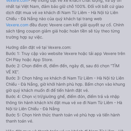
Vexere.com
- Hệ thống đặt vé xe khách chất lượng, và uy tín
nhất tại Việt Nam, đảm bảo giữ chỗ 100%. Đối với bất cứ giao
dịch đặt mua vé xe khách đi Nam Từ Liêm - Hà Nội từ Liên
Chiểu - Đà Nẵng nào của quý khách tại trang web
Vexere.com
đều được Vexere cam kết giải quyết sự cố. Chính
sách tặng coupon giảm giá hoặc hoàn tiền sẽ tùy theo từng
trường hợp sự việc.
Hướng dẫn đặt vé tại Vexere.com:
Bước 1: Truy cập vào website Vexere hoặc tải app Vexere trên
CH Play hoặc App Store.
Bước 2: Chọn điểm đi, điểm đến, ngày đi, sau đó chọn “TÌM
VÉ XE”.
Bước 3: Chọn hãng xe khách đi Nam Từ Liêm - Hà Nội từ Liên
Chiểu - Đà Nẵng, giờ khởi hành phù hợp. Bấm chọn vào khung
giờ quý khách muốn đi để tiến hành đặt vé.
Bước 4: Chọn vị trí/giường ghế, điểm đón, điểm trả và nhập
thông tin hành khách khi đặt mua vé xe đi Nam Từ Liêm - Hà
Nội từ Liên Chiểu - Đà Nẵng
Bước 5: Chọn hình thức thanh toán vé phù hợp và tiến hành
thanh toán vé.