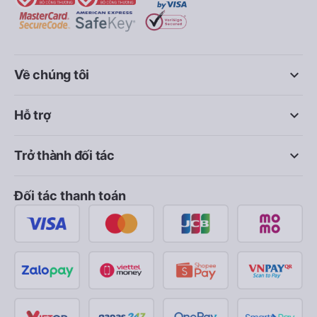
keyboard_arrow_down
Về chúng tôi
keyboard_arrow_down
Hỗ trợ
keyboard_arrow_down
Trở thành đối tác
Đối tác thanh toán