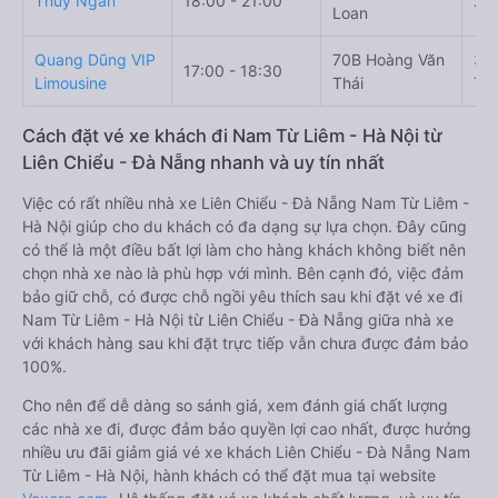
Thủy Ngân
18:00 - 21:00
24
Loan
Quang Dũng VIP
70B Hoàng Văn
3 
17:00 - 18:30
Limousine
Thái
Từ 
Cách đặt vé xe khách đi Nam Từ Liêm - Hà Nội từ
Liên Chiểu - Đà Nẵng nhanh và uy tín nhất
Việc có rất nhiều nhà xe Liên Chiểu - Đà Nẵng Nam Từ Liêm -
Hà Nội giúp cho du khách có đa dạng sự lựa chọn. Đây cũng
có thể là một điều bất lợi làm cho hàng khách không biết nên
chọn nhà xe nào là phù hợp với mình. Bên cạnh đó, việc đảm
bảo giữ chỗ, có được chỗ ngồi yêu thích sau khi đặt vé xe đi
Nam Từ Liêm - Hà Nội từ Liên Chiểu - Đà Nẵng giữa nhà xe
với khách hàng sau khi đặt trực tiếp vẫn chưa được đảm bảo
100%.
Cho nên để dễ dàng so sánh giá, xem đánh giá chất lượng
các nhà xe đi, được đảm bảo quyền lợi cao nhất, được hưởng
nhiều ưu đãi giảm giá vé xe khách Liên Chiểu - Đà Nẵng Nam
Từ Liêm - Hà Nội, hành khách có thể đặt mua tại website