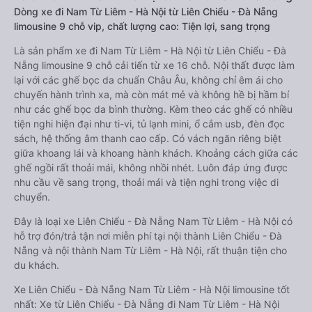
Dòng xe đi Nam Từ Liêm - Hà Nội từ Liên Chiểu - Đà Nẵng
limousine 9 chỗ vip, chất lượng cao: Tiện lợi, sang trọng
Là sản phẩm xe đi Nam Từ Liêm - Hà Nội từ Liên Chiểu - Đà
Nẵng limousine 9 chỗ cải tiến từ xe 16 chỗ. Nội thất được làm
lại với các ghế bọc da chuẩn Châu Âu, không chỉ êm ái cho
chuyến hành trình xa, mà còn mát mẻ và không hề bị hầm bí
như các ghế bọc da bình thường. Kèm theo các ghế có nhiều
tiện nghi hiện đại như ti-vi, tủ lạnh mini, ổ cắm usb, đèn đọc
sách, hệ thống âm thanh cao cấp. Có vách ngăn riêng biệt
giữa khoang lái và khoang hành khách. Khoảng cách giữa các
ghế ngồi rất thoải mái, không nhồi nhét. Luôn đáp ứng được
nhu cầu về sang trọng, thoải mái và tiện nghi trong việc di
chuyển.
Đây là loại xe Liên Chiểu - Đà Nẵng Nam Từ Liêm - Hà Nội có
hỗ trợ đón/trả tận nơi miễn phí tại nội thành Liên Chiểu - Đà
Nẵng và nội thành Nam Từ Liêm - Hà Nội, rất thuận tiện cho
du khách.
Xe Liên Chiểu - Đà Nẵng Nam Từ Liêm - Hà Nội limousine tốt
nhất: Xe từ Liên Chiểu - Đà Nẵng đi Nam Từ Liêm - Hà Nội