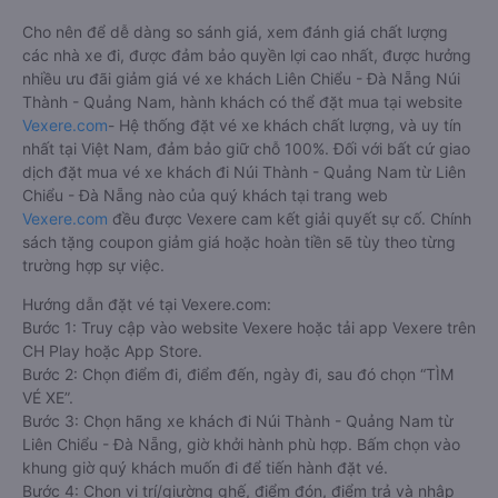
Cho nên để dễ dàng so sánh giá, xem đánh giá chất lượng
các nhà xe đi, được đảm bảo quyền lợi cao nhất, được hưởng
nhiều ưu đãi giảm giá vé xe khách Liên Chiểu - Đà Nẵng Núi
Thành - Quảng Nam, hành khách có thể đặt mua tại website
Vexere.com
- Hệ thống đặt vé xe khách chất lượng, và uy tín
nhất tại Việt Nam, đảm bảo giữ chỗ 100%. Đối với bất cứ giao
dịch đặt mua vé xe khách đi Núi Thành - Quảng Nam từ Liên
Chiểu - Đà Nẵng nào của quý khách tại trang web
Vexere.com
đều được Vexere cam kết giải quyết sự cố. Chính
sách tặng coupon giảm giá hoặc hoàn tiền sẽ tùy theo từng
trường hợp sự việc.
Hướng dẫn đặt vé tại Vexere.com:
Bước 1: Truy cập vào website Vexere hoặc tải app Vexere trên
CH Play hoặc App Store.
Bước 2: Chọn điểm đi, điểm đến, ngày đi, sau đó chọn “TÌM
VÉ XE”.
Bước 3: Chọn hãng xe khách đi Núi Thành - Quảng Nam từ
Liên Chiểu - Đà Nẵng, giờ khởi hành phù hợp. Bấm chọn vào
khung giờ quý khách muốn đi để tiến hành đặt vé.
Bước 4: Chọn vị trí/giường ghế, điểm đón, điểm trả và nhập