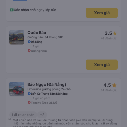
Xác nhận chỗ ngay lập tức
Xem giá
Quốc Bảo
3.5
Giường nằm 34 Phòng VIP
(6 đánh giá)
Đà Nẵng
1 giờ
Quãng Nam
Xem giá
star_rate
Bảo Ngọc (Đà Nẵng)
4.5
Limousine giường phòng 24 chỗ
(84 đánh giá)
Bến Xe Trung Tâm Đà Nẵng
1 giờ 45 phút
Tam Kỳ (Dọc QL1A)
Lái xe an toàn
+2
Một chiếc nhà xe siêu dễ thương từ nhân viên pve đến lái phụ xe. Ai cũng
nhiệt tình nhẹ nhàng, có bánh mì nước yến chăm sóc cho khách rất ok đáng
để lựa chọn mỗi lần đi về nhà