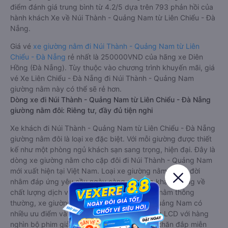
điểm đánh giá trung bình từ 4.2/5 dựa trên 793 phản hồi của
hành khách Xe về Núi Thành - Quảng Nam từ Liên Chiểu - Đà
Nẵng.
Giá vé
xe giường nằm đi Núi Thành - Quảng Nam từ Liên
Chiểu - Đà Nẵng
rẻ nhất là 250000VND của hãng xe Diên
Hồng (Đà Nẵng). Tùy thuộc vào chương trình khuyến mãi, giá
vé Xe Liên Chiểu - Đà Nẵng đi Núi Thành - Quảng Nam
giường nằm này có thể sẽ rẻ hơn.
Dòng xe đi Núi Thành - Quảng Nam từ Liên Chiểu - Đà Nẵng
giường nằm đôi: Riêng tư, đầy đủ tiện nghi
Xe khách đi Núi Thành - Quảng Nam từ Liên Chiểu - Đà Nẵng
giường nằm đôi là loại xe đặc biệt. Với mỗi giường được thiết
kế như một phòng ngủ khách sạn sang trọng, hiện đại. Đây là
dòng xe giường nằm cho cặp đôi đi Núi Thành - Quảng Nam
mới xuất hiện tại Việt Nam. Loại xe giường nằm đôi ra đời
nhằm đáp ứng yêu cầu ngày càng cao của khách hàng về
chất lượng dịch vụ vận tải. So với xe giường nằm thông
thường, xe giường nằm đôi đi Núi Thành - Quảng Nam có
nhiều ưu điểm và tiện nghi vượt trội. Màn hình LCD với hàng
nghìn bộ phim giải trí, wifi, và nước uống và chăn đắp miễn