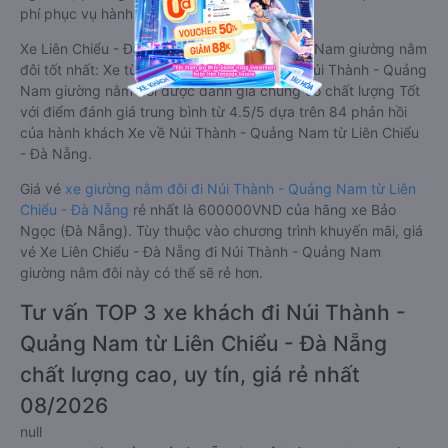
phí phục vụ hành khách suốt hành trình.
Xe Liên Chiểu - Đà Nẵng Núi Thành - Quảng Nam giường nằm
đôi tốt nhất: Xe từ Liên Chiểu - Đà Nẵng đi Núi Thành - Quảng
Nam giường nằm đôi được đánh giá chung có chất lượng Tốt
với điểm đánh giá trung bình từ 4.5/5 dựa trên 84 phản hồi
của hành khách Xe về Núi Thành - Quảng Nam từ Liên Chiểu
- Đà Nẵng.
Giá vé
xe giường nằm đôi đi Núi Thành - Quảng Nam từ Liên
Chiểu - Đà Nẵng
rẻ nhất là 600000VND của hãng xe Bảo
Ngọc (Đà Nẵng). Tùy thuộc vào chương trình khuyến mãi, giá
vé Xe Liên Chiểu - Đà Nẵng đi Núi Thành - Quảng Nam
giường nằm đôi này có thể sẽ rẻ hơn.
Tư vấn TOP 3 xe khách đi Núi Thành -
Quảng Nam từ Liên Chiểu - Đà Nẵng
chất lượng cao, uy tín, giá rẻ nhất
08/2026
null