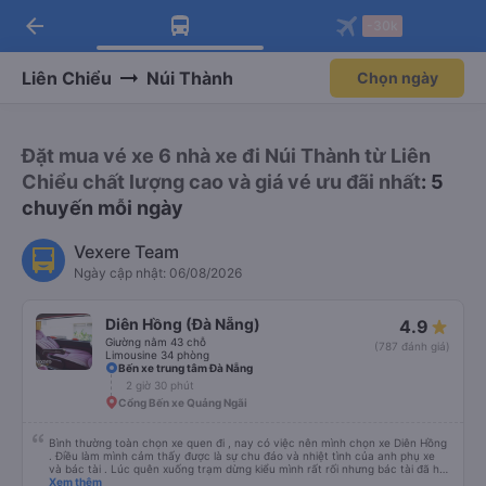
arrow_back
Tải app Vexere ngay!
Tải app Vexere
-30k
Mở app
Mở app
Nhận ưu đãi thành viên độc
-30k/ghế khi đặt vé máy bay qua
quyền
app
Liên Chiểu
Núi Thành
Chọn ngày
Đặt mua vé xe 6 nhà xe đi Núi Thành từ Liên
Chiểu chất lượng cao và giá vé ưu đãi nhất
: 5
chuyến mỗi ngày
Vexere Team
Ngày cập nhật: 06/08/2026
Diên Hồng (Đà Nẵng)
4.9
Giường nằm 43 chỗ
(787 đánh giá)
Limousine 34 phòng
Bến xe trung tâm Đà Nẵng
2 giờ 30 phút
Cổng Bến xe Quảng Ngãi
Bình thường toàn chọn xe quen đi , nay có việc nên mình chọn xe Diên Hồng
. Điều làm mình cảm thấy được là sự chu đáo và nhiệt tình của anh phụ xe
và bác tài . Lúc quên xuống trạm dừng kiểu mình rất rối nhưng bác tài đã hỗ
trợ mình về tận nhà . 10 điểm chất lượng 🥰
Xem thêm