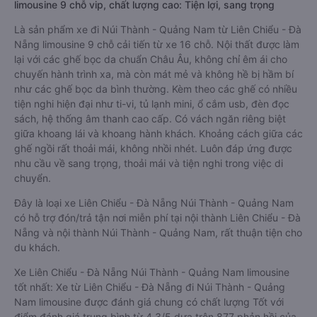
limousine 9 chỗ vip, chất lượng cao: Tiện lợi, sang trọng
Là sản phẩm xe đi Núi Thành - Quảng Nam từ Liên Chiểu - Đà
Nẵng limousine 9 chỗ cải tiến từ xe 16 chỗ. Nội thất được làm
lại với các ghế bọc da chuẩn Châu Âu, không chỉ êm ái cho
chuyến hành trình xa, mà còn mát mẻ và không hề bị hầm bí
như các ghế bọc da bình thường. Kèm theo các ghế có nhiều
tiện nghi hiện đại như ti-vi, tủ lạnh mini, ổ cắm usb, đèn đọc
sách, hệ thống âm thanh cao cấp. Có vách ngăn riêng biệt
giữa khoang lái và khoang hành khách. Khoảng cách giữa các
ghế ngồi rất thoải mái, không nhồi nhét. Luôn đáp ứng được
nhu cầu về sang trọng, thoải mái và tiện nghi trong việc di
chuyển.
Đây là loại xe Liên Chiểu - Đà Nẵng Núi Thành - Quảng Nam
có hỗ trợ đón/trả tận nơi miễn phí tại nội thành Liên Chiểu - Đà
Nẵng và nội thành Núi Thành - Quảng Nam, rất thuận tiện cho
du khách.
Xe Liên Chiểu - Đà Nẵng Núi Thành - Quảng Nam limousine
tốt nhất: Xe từ Liên Chiểu - Đà Nẵng đi Núi Thành - Quảng
Nam limousine được đánh giá chung có chất lượng Tốt với
điểm đánh giá trung bình từ 4.3/5 dựa trên 877 phản hồi của