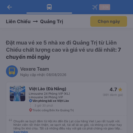
arrow_back
Tải app Vexere ngay!
Tải app Vexere
-30k
Mở app
Mở app
Nhận ưu đãi thành viên độc
-30k/ghế khi đặt vé máy bay qua
quyền
app
Liên Chiểu
Quảng Trị
Chọn ngày
Đặt mua vé xe 5 nhà xe đi Quảng Trị từ Liên
Chiểu chất lượng cao và giá vé ưu đãi nhất
: 7
chuyến mỗi ngày
Vexere Team
Ngày cập nhật: 08/08/2026
Việt Lào (Đà Nẵng)
4.7
Limousine 24 Phòng VIP (KL)
(891 đánh giá)
Limousine 34 Phòng VIP
Văn phòng bãi xe Việt Lào
3 giờ 30 phút
Trước cổng Bến Xe Quảng Trị
Chuyến xe buýt đêm từ Hội An đến Đà Lạt của hãng Viet Lao rất tuyệt vời.
Nhân viên rất thân thiện, xe sạch sẽ, tài xế lái xe giỏi, và không có nhạc hay
tiếng ồn khó chịu. Tất cả những điều này với giá cả phải chăng và giao tiếp
bằng tiếng Anh rất suôn sẻ, vì vậy tôi rất khuyên bạn nên chọn hãng này.
Xem thêm