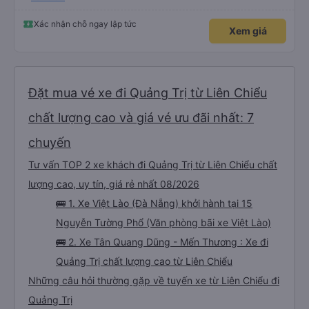
Đối với người đi lần đầu: không có nhà vệ sinh, nhưng có ba điểm dừng cách
nhau khoảng hai tiếng (bạn sẽ được thông báo trước bằng thông báo). Bạn
không được ăn trên xe, nhưng có nhà hàng và quán ăn nhẹ ở một số điểm
Xác nhận chỗ ngay lập tức
Xem giá
dừng. Bạn phải cởi giày và đi chân trần. Tại các điểm dừng, dép nhựa được
cung cấp khi bạn xuống xe; bạn phải trả lại chúng vào thùng trước khi lên xe
lại. Một chai nước nhỏ, một chiếc chăn và một chiếc gối được cung cấp. Có
cổng USB. Tôi không thể kết nối Wi-Fi, nhưng đó có thể là lỗi của tôi. Đối với
những người thừa cân hoặc rất cao, tôi khuyên bạn nên chọn xe buýt có ít
chỗ ngồi hơn (có khoảng 35 chỗ, và tôi không thừa cân, nhưng vẫn hơi
chật). Tôi khuyên bạn nên chọn chỗ ngồi phía dưới và giữa.
Đặt mua vé xe đi Quảng Trị từ Liên Chiểu
chất lượng cao và giá vé ưu đãi nhất: 7
chuyến
Tư vấn TOP 2 xe khách đi Quảng Trị từ Liên Chiểu chất
lượng cao, uy tín, giá rẻ nhất 08/2026
🚌 1. Xe Việt Lào (Đà Nẵng) khởi hành tại 15
Nguyễn Tường Phổ (Văn phòng bãi xe Việt Lào)
🚌 2. Xe Tân Quang Dũng - Mến Thương : Xe đi
Quảng Trị chất lượng cao từ Liên Chiểu
Những câu hỏi thường gặp về tuyến xe từ Liên Chiểu đi
Quảng Trị