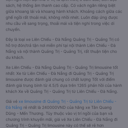
sách, hệ thống âm thanh cao cấp. Có vách ngăn riêng biệt
giữa khoang lái và khoang hành khách. Khoảng cách giữa các
ghế ngồi rất thoải mái, không nhồi nhét. Luôn đáp ứng được
nhu cầu về sang trọng, thoải mái và tiện nghi trong việc di
chuyển.
Đây là loại xe Liên Chiểu - Đà Nẵng Quảng Trị - Quảng Trị có
hỗ trợ đón/trả tận nơi miễn phí tại nội thành Liên Chiểu - Đà
Nẵng và nội thành Quảng Trị - Quảng Trị, rất thuận tiện cho
du khách.
Xe Liên Chiểu - Đà Nẵng Quảng Trị - Quảng Trị limousine tốt
nhất: Xe từ Liên Chiểu - Đà Nẵng đi Quảng Trị - Quảng Trị
limousine được đánh giá chung có chất lượng Tốt với điểm
đánh giá trung bình từ 4.5/5 dựa trên 1265 phản hồi của hành
khách Xe về Quảng Trị - Quảng Trị từ Liên Chiểu - Đà Nẵng.
Giá vé
xe limousine đi Quảng Trị - Quảng Trị từ Liên Chiểu -
Đà Nẵng
rẻ nhất là 240000VND của hãng xe Tân Quang
Dũng - Mến Thương. Tùy thuộc vào vị trí ngồi của bạn và
chương trình khuyến mãi, giá vé Xe Liên Chiểu - Đà Nẵng đi
Quảng Trị - Quảng Trị limousine này có thể sẽ rẻ hơn