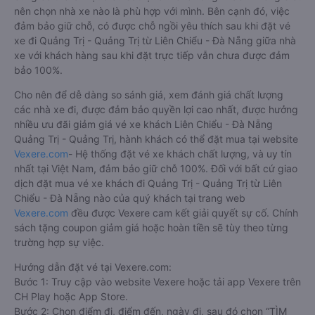
nên chọn nhà xe nào là phù hợp với mình. Bên cạnh đó, việc
đảm bảo giữ chỗ, có được chỗ ngồi yêu thích sau khi đặt vé
xe đi Quảng Trị - Quảng Trị từ Liên Chiểu - Đà Nẵng giữa nhà
xe với khách hàng sau khi đặt trực tiếp vẫn chưa được đảm
bảo 100%.
Cho nên để dễ dàng so sánh giá, xem đánh giá chất lượng
các nhà xe đi, được đảm bảo quyền lợi cao nhất, được hưởng
nhiều ưu đãi giảm giá vé xe khách Liên Chiểu - Đà Nẵng
Quảng Trị - Quảng Trị, hành khách có thể đặt mua tại website
Vexere.com
- Hệ thống đặt vé xe khách chất lượng, và uy tín
nhất tại Việt Nam, đảm bảo giữ chỗ 100%. Đối với bất cứ giao
dịch đặt mua vé xe khách đi Quảng Trị - Quảng Trị từ Liên
Chiểu - Đà Nẵng nào của quý khách tại trang web
Vexere.com
đều được Vexere cam kết giải quyết sự cố. Chính
sách tặng coupon giảm giá hoặc hoàn tiền sẽ tùy theo từng
trường hợp sự việc.
Hướng dẫn đặt vé tại Vexere.com:
Bước 1: Truy cập vào website Vexere hoặc tải app Vexere trên
CH Play hoặc App Store.
Bước 2: Chọn điểm đi, điểm đến, ngày đi, sau đó chọn “TÌM