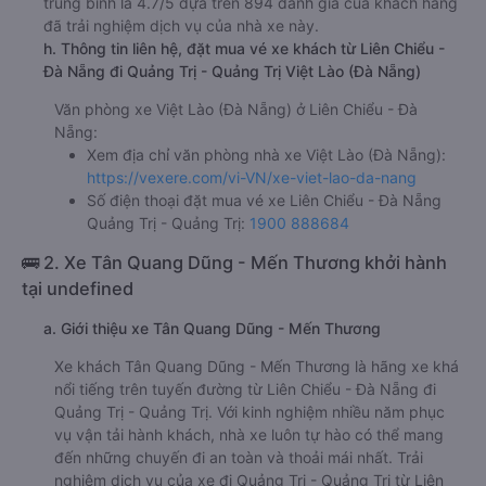
trung bình là 4.7/5 dựa trên 894 đánh giá của khách hàng
đã trải nghiệm dịch vụ của nhà xe này.
h. Thông tin liên hệ, đặt mua vé xe khách từ Liên Chiểu -
Đà Nẵng đi Quảng Trị - Quảng Trị Việt Lào (Đà Nẵng)
Văn phòng xe Việt Lào (Đà Nẵng) ở Liên Chiểu - Đà
Nẵng:
Xem địa chỉ văn phòng nhà xe Việt Lào (Đà Nẵng):
https://vexere.com/vi-VN/xe-viet-lao-da-nang
Số điện thoại đặt mua vé xe Liên Chiểu - Đà Nẵng
Quảng Trị - Quảng Trị:
1900 888684
🚌 2. Xe Tân Quang Dũng - Mến Thương khởi hành
tại undefined
a. Giới thiệu xe Tân Quang Dũng - Mến Thương
Xe khách Tân Quang Dũng - Mến Thương là hãng xe khá
nổi tiếng trên tuyến đường từ Liên Chiểu - Đà Nẵng đi
Quảng Trị - Quảng Trị. Với kinh nghiệm nhiều năm phục
vụ vận tải hành khách, nhà xe luôn tự hào có thể mang
đến những chuyến đi an toàn và thoải mái nhất. Trải
nghiệm dịch vụ của xe đi Quảng Trị - Quảng Trị từ Liên