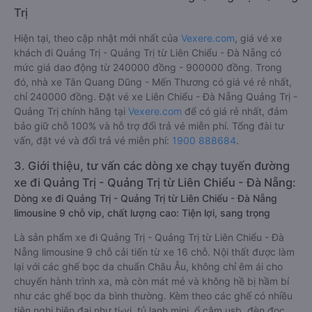
Trị
Hiện tại, theo cập nhật mới nhất của
Vexere.com
, giá vé xe
khách đi Quảng Trị - Quảng Trị từ Liên Chiểu - Đà Nẵng có
mức giá dao động từ 240000 đồng - 900000 đồng. Trong
đó, nhà xe Tân Quang Dũng - Mến Thương có giá vé rẻ nhất,
chỉ 240000 đồng. Đặt vé xe Liên Chiểu - Đà Nẵng Quảng Trị -
Quảng Trị chính hãng tại
Vexere.com
để có giá rẻ nhất, đảm
bảo giữ chỗ 100% và hỗ trợ đổi trả vé miễn phí. Tổng đài tư
vấn, đặt vé và đổi trả vé miễn phí:
1900 888684
.
3. Giới thiệu, tư vấn các dòng xe chạy tuyến đường
xe đi Quảng Trị - Quảng Trị từ Liên Chiểu - Đà Nẵng:
Dòng xe đi Quảng Trị - Quảng Trị từ Liên Chiểu - Đà Nẵng
limousine 9 chỗ vip, chất lượng cao: Tiện lợi, sang trọng
Là sản phẩm xe đi Quảng Trị - Quảng Trị từ Liên Chiểu - Đà
Nẵng limousine 9 chỗ cải tiến từ xe 16 chỗ. Nội thất được làm
lại với các ghế bọc da chuẩn Châu Âu, không chỉ êm ái cho
chuyến hành trình xa, mà còn mát mẻ và không hề bị hầm bí
như các ghế bọc da bình thường. Kèm theo các ghế có nhiều
tiện nghi hiện đại như ti-vi, tủ lạnh mini, ổ cắm usb, đèn đọc