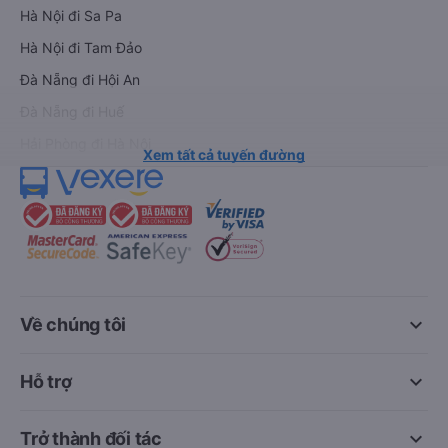
Hà Nội đi Sa Pa
Hà Nội đi Tam Đảo
Đà Nẵng đi Hội An
Đà Nẵng đi Huế
Hải Phòng đi Hà Nội
Xem tất cả tuyến đường
keyboard_arrow_down
Về chúng tôi
keyboard_arrow_down
Hỗ trợ
keyboard_arrow_down
Trở thành đối tác