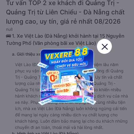
Tư vấn TOP 2 xe khách đi Quảng Trị -
Quảng Trị từ Liên Chiểu - Đà Nẵng chất
lượng cao, uy tín, giá rẻ nhất 08/2026
null
🚌 1. Xe Việt Lào (Đà Nẵng) khởi hành tại 15 Nguyễn
Tường Phổ (Văn phòng bãi xe Việt Lào)
a. Giới thiệu xe Việt Lào (Đà Nẵng)
Việt Lào (Đà Nẵng) nổi tiếng với kinh nghiệm lâu năm
phục vụ vận tải hành khách trên tuyến đường đi Quảng
Trị - Quảng Trị từ Liên Chiểu - Đà Nẵng . Uy tín và chất
lượng của nhà xe Việt Lào (Đà Nẵng) đi Quảng Trị -
Quảng Trị từ Liên Chiểu - Đà Nẵng là lý do khiến nhiều
hành khách rất hài lòng khi chọn sử dụng dịch vụ của nhà
xe này. Phục vụ dòng xe chất lượng cao cùng nhiều tiện
ích, nhà xe Việt Lào (Đà Nẵng) luôn không ngừng cải tiến
để mang lại ngày càng nhiều dịch vụ chất lượng cho
khách hàng. Luôn đảm bảo mang lại cho du khách những
chuyến đi an toàn, thoái mái và hài lòng nhất.
b. Hình ảnh xe Việt Lào (Đà Nẵng)