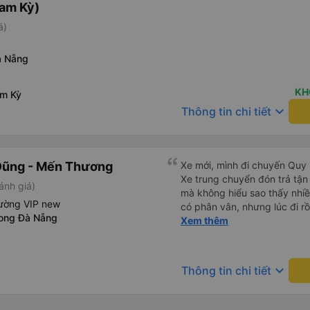
am Kỳ)
á)
à Nẵng
KH
am Kỳ
keyboard_arrow_down
Thông tin chi tiết
Dũng - Mến Thương
Xe mới, mình đi chuyến Quy 
Xe trung chuyển đón trả tận
ánh giá)
mà không hiểu sao thấy nhiề
iường VIP new
có phân vân, nhưng lúc đi rồ
ong Đà Nẵng
viên đều thân thiện, nhiệt tình. Nhắn tin cho anh phụ lá
Xem thêm
muốn đi vệ sinh và ảnh vui 
để nhà mình xuống đi!! Mấy 
nhẹ rồi :) Xe mới, điều hoà 
keyboard_arrow_down
Thông tin chi tiết
nhiều đánh giá thấp? Mọi ng
Nhơn về Đà Nẵng mà cả xe c
Tân Quang Dũng thành công