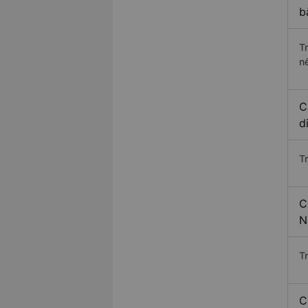
b
T
n
C
d
T
C
N
T
C