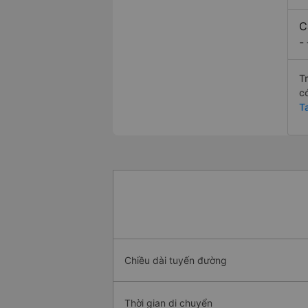
C
-
T
c
T
Chiều dài tuyến đường
Thời gian di chuyển