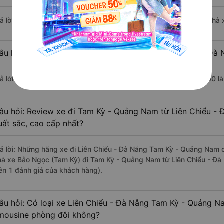
rả lời: Chuyến xe có giờ xuất phát sớm nhất vào lúc 5:00 là của nhà
âu hỏi: Nhà xe đi Tam Kỳ - Quảng Nam từ Liên Chiểu - Đà 
rả lời: Chuyến xe có giờ xuất phát trễ (muộn) nhất là vào lúc 18:00 
âu hỏi: Review xe đi Tam Kỳ - Quảng Nam từ Liên Chiểu - 
uất sắc, cao cấp nhất?
rả lời: Những hãng xe đi Liên Chiểu - Đà Nẵng Tam Kỳ - Quảng Nam ch
hà xe Bảo Ngọc (Tam Kỳ) đi Tam Kỳ - Quảng Nam từ Liên Chiểu - Đà 
rên 1 đánh giá của khách hàng).
âu hỏi: Có loại xe Liên Chiểu - Đà Nẵng Tam Kỳ - Quảng N
imousine phòng đôi không?