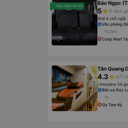
Bảo Ngọc (T
Xác nhận tức thì
5
star
(1 đánh gi
Ghế 4 chỗ ngồi
Văn phòng Đ
1h20m
Coop Mart T
Tân Quang 
4.3
star
(377 đ
Limousine 34 g
Bến xe Đức L
1h
Ga Tam Kỳ