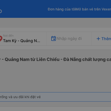
Đơn hàng của tôi
Mở bán vé trên Vexe
fo
Nơi đến
add
Nhập ngày đi
Thêm
 - Quảng Nam từ Liên Chiểu - Đà Nẵng chất lượng ca
rống và ưu đãi khi đặt vé