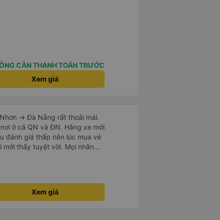
ÔNG CẦN THANH TOÁN TRƯỚC
Xem giá
Nhơn -> Đà Nẵng rất thoải mái.
 nơi ở cả QN và ĐN. Hãng xe mới
u đánh giá thấp nên lúc mua vé
i mới thấy tuyệt vời. Mọi nhân
i nếu
vẻ dừng xe ở trạm xăng gần nhất
xe khác có khi nhăn nhó và chửi
mạnh, sạch sẽ. Không hiểu sao
Xem giá
ười ủng hộ nhé, mình đi Quy
ó 7 khách, nhìn thương. Chúc
.