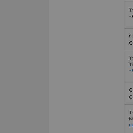
T
-
C
C
T
T
-
C
C
T
M
L