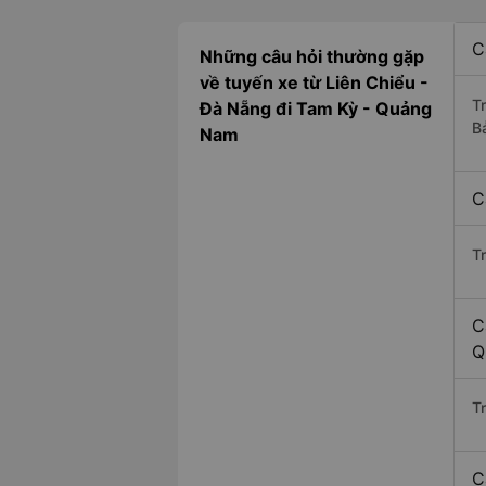
C
Những câu hỏi thường gặp
về tuyến xe từ Liên Chiểu -
T
Đà Nẵng đi Tam Kỳ - Quảng
B
Nam
C
T
C
Q
Tr
C