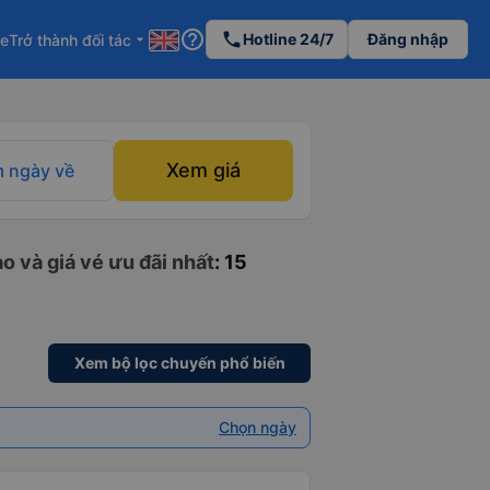
help_outline
phone
Hotline 24/7
Đăng nhập
re
Trở thành đối tác
arrow_drop_down
Xem giá
 ngày về
o và giá vé ưu đãi nhất
: 15
Xem bộ lọc chuyến phổ biến
Chọn ngày