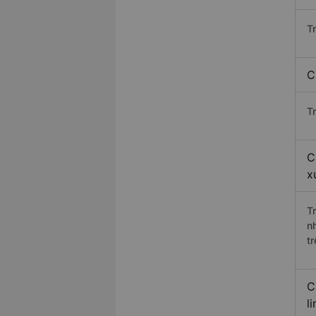
T
C
T
C
x
T
n
t
C
l