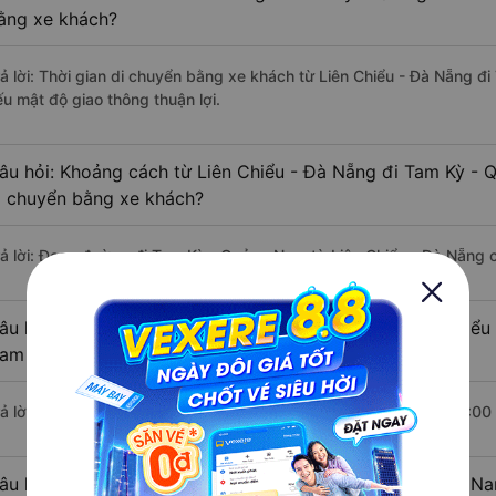
ằng xe khách?
rả lời: Thời gian di chuyển bằng xe khách từ Liên Chiểu - Đà Nẵng 
ếu mật độ giao thông thuận lợi.
âu hỏi: Khoảng cách từ Liên Chiểu - Đà Nẵng đi Tam Kỳ -
i chuyển bằng xe khách?
rả lời: Đoạn đường đi Tam Kỳ - Quảng Nam từ Liên Chiểu - Đà Nẵng 
âu hỏi: Mỗi ngày có bao nhiêu chuyến xe khách Liên Chiểu
am ?
rả lời: Trung bình mỗi ngày có khoảng 15 chuyến xe bắt đầu từ 5:00
âu hỏi: Nhà xe đi Liên Chiểu - Đà Nẵng Tam Kỳ - Quảng N