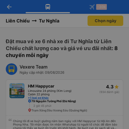
arrow_back
Tải app Vexere ngay!
Tải app Vexere
-30k
Mở app
Mở app
Nhận ưu đãi thành viên độc
-30k/ghế khi đặt vé máy bay qua
quyền
app
Liên Chiểu
Tư Nghĩa
Chọn ngày
Đặt mua vé xe 6 nhà xe đi Tư Nghĩa từ Liên
Chiểu chất lượng cao và giá vé ưu đãi nhất
: 8
chuyến mỗi ngày
Vexere Team
Ngày cập nhật: 09/08/2026
HM Happycar
4.3
Limousine 24 phòng (Kim Long)
(934 đánh giá)
Cabin 22 phòng
+1 loại xe khác
79 Nguyễn Tường Phổ (Đà Nẵng)
2 giờ 45 phút
Trạm Xăng Dầu Vương Sáu (Quảng Ngãi)
Chúng tôi đi xe buýt giường nằm ban ngày với HM Happycar từ Hội An đến
Phong Nha. Tôi nhận được tin nhắn WhatsApp từ người tổ chức để đảm bảo
chúng tôi thấy xe buýt ổn trước khi khởi hành. Xe buýt cực kỳ sạch sẽ và