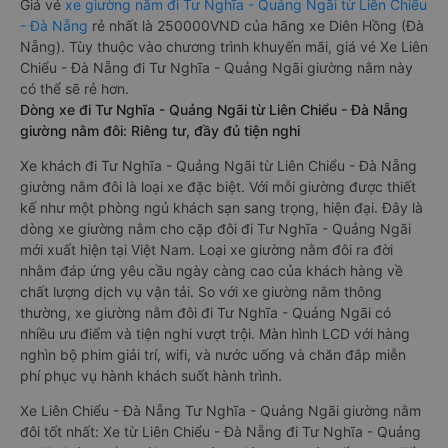
Giá vé
xe giường nằm đi Tư Nghĩa - Quảng Ngãi từ Liên Chiểu
- Đà Nẵng
rẻ nhất là 250000VND của hãng xe Diên Hồng (Đà
Nẵng). Tùy thuộc vào chương trình khuyến mãi, giá vé Xe Liên
Chiểu - Đà Nẵng đi Tư Nghĩa - Quảng Ngãi giường nằm này
có thể sẽ rẻ hơn.
Dòng xe đi Tư Nghĩa - Quảng Ngãi từ Liên Chiểu - Đà Nẵng
giường nằm đôi: Riêng tư, đầy đủ tiện nghi
Xe khách đi Tư Nghĩa - Quảng Ngãi từ Liên Chiểu - Đà Nẵng
giường nằm đôi là loại xe đặc biệt. Với mỗi giường được thiết
kế như một phòng ngủ khách sạn sang trọng, hiện đại. Đây là
dòng xe giường nằm cho cặp đôi đi Tư Nghĩa - Quảng Ngãi
mới xuất hiện tại Việt Nam. Loại xe giường nằm đôi ra đời
nhằm đáp ứng yêu cầu ngày càng cao của khách hàng về
chất lượng dịch vụ vận tải. So với xe giường nằm thông
thường, xe giường nằm đôi đi Tư Nghĩa - Quảng Ngãi có
nhiều ưu điểm và tiện nghi vượt trội. Màn hình LCD với hàng
nghìn bộ phim giải trí, wifi, và nước uống và chăn đắp miễn
phí phục vụ hành khách suốt hành trình.
Xe Liên Chiểu - Đà Nẵng Tư Nghĩa - Quảng Ngãi giường nằm
đôi tốt nhất: Xe từ Liên Chiểu - Đà Nẵng đi Tư Nghĩa - Quảng