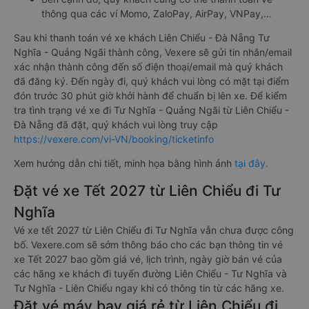
thông qua các ví Momo, ZaloPay, AirPay, VNPay,…
Sau khi thanh toán vé xe khách Liên Chiểu - Đà Nẵng Tư
Nghĩa - Quảng Ngãi thành công, Vexere sẽ gửi tin nhắn/email
xác nhận thành công đến số điện thoại/email mà quý khách
đã đăng ký. Đến ngày đi, quý khách vui lòng có mặt tại điểm
đón trước 30 phút giờ khởi hành để chuẩn bị lên xe. Để kiểm
tra tình trạng vé xe đi Tư Nghĩa - Quảng Ngãi từ Liên Chiểu -
Đà Nẵng đã đặt, quý khách vui lòng truy cập
https://vexere.com/vi-VN/booking/ticketinfo
Xem hướng dẫn chi tiết, minh họa bằng hình ảnh
tại đây.
Đặt vé xe Tết 2027 từ Liên Chiểu đi Tư
Nghĩa
Vé xe tết 2027 từ Liên Chiểu đi Tư Nghĩa vẫn chưa được công
bố. Vexere.com sẽ sớm thông báo cho các bạn thông tin vé
xe Tết 2027 bao gồm giá vé, lịch trình, ngày giờ bán vé của
các hãng xe khách đi tuyến đường Liên Chiểu - Tư Nghĩa và
Tư Nghĩa - Liên Chiểu ngay khi có thông tin từ các hãng xe.
Đặt vé máy bay giá rẻ từ Liên Chiểu đi