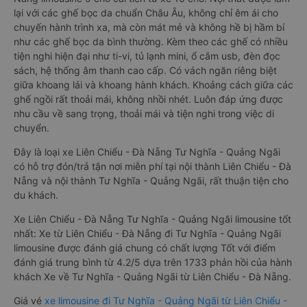
lại với các ghế bọc da chuẩn Châu Âu, không chỉ êm ái cho
chuyến hành trình xa, mà còn mát mẻ và không hề bị hầm bí
như các ghế bọc da bình thường. Kèm theo các ghế có nhiều
tiện nghi hiện đại như ti-vi, tủ lạnh mini, ổ cắm usb, đèn đọc
sách, hệ thống âm thanh cao cấp. Có vách ngăn riêng biệt
giữa khoang lái và khoang hành khách. Khoảng cách giữa các
ghế ngồi rất thoải mái, không nhồi nhét. Luôn đáp ứng được
nhu cầu về sang trọng, thoải mái và tiện nghi trong việc di
chuyển.
Đây là loại xe Liên Chiểu - Đà Nẵng Tư Nghĩa - Quảng Ngãi
có hỗ trợ đón/trả tận nơi miễn phí tại nội thành Liên Chiểu - Đà
Nẵng và nội thành Tư Nghĩa - Quảng Ngãi, rất thuận tiện cho
du khách.
Xe Liên Chiểu - Đà Nẵng Tư Nghĩa - Quảng Ngãi limousine tốt
nhất: Xe từ Liên Chiểu - Đà Nẵng đi Tư Nghĩa - Quảng Ngãi
limousine được đánh giá chung có chất lượng Tốt với điểm
đánh giá trung bình từ 4.2/5 dựa trên 1733 phản hồi của hành
khách Xe về Tư Nghĩa - Quảng Ngãi từ Liên Chiểu - Đà Nẵng.
Giá vé
xe limousine đi Tư Nghĩa - Quảng Ngãi từ Liên Chiểu -