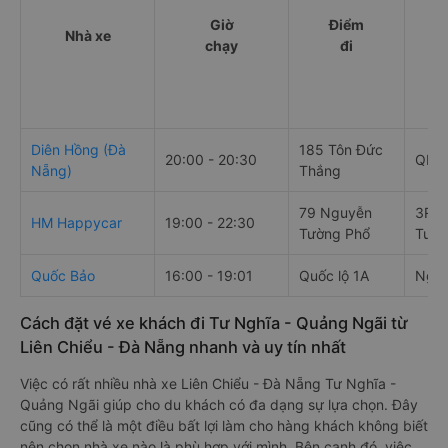
Giờ
Điểm
Nhà xe
chạy
đi
Diên Hồng (Đà
185 Tôn Đức
20:00 - 20:30
QL1
Nẵng)
Thắng
79 Nguyễn
3RCM
HM Happycar
19:00 - 22:30
Tường Phổ
Tư N
Quốc Bảo
16:00 - 19:01
Quốc lộ 1A
Ngã 
Cách đặt vé xe khách đi Tư Nghĩa - Quảng Ngãi từ
Liên Chiểu - Đà Nẵng nhanh và uy tín nhất
Việc có rất nhiều nhà xe Liên Chiểu - Đà Nẵng Tư Nghĩa -
Quảng Ngãi giúp cho du khách có đa dạng sự lựa chọn. Đây
cũng có thể là một điều bất lợi làm cho hàng khách không biết
nên chọn nhà xe nào là phù hợp với mình. Bên cạnh đó, việc