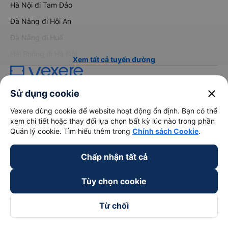
Hà Nội đi Tam Đảo
Đà Nẵng đi Hội An
Đà Nẵng đi Huế
Hải Phòng đi Hà Nội
Xem tất cả tuyến đường
close
Sử dụng cookie
Vexere dùng cookie để website hoạt động ổn định. Bạn có thể
xem chi tiết hoặc thay đổi lựa chọn bất kỳ lúc nào trong phần
Quản lý cookie. Tìm hiểu thêm trong
Chính sách Cookie
.
keyboard_arrow_down
Về chúng tôi
Chấp nhận tất cả
keyboard_arrow_down
Hỗ trợ
Tùy chọn cookie
keyboard_arrow_down
Trở thành đối tác
Từ chối