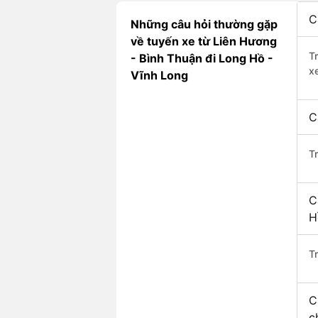
C
Những câu hỏi thường gặp
về tuyến xe từ Liên Hương
T
- Bình Thuận đi Long Hồ -
x
Vĩnh Long
C
T
C
H
Tr
C
c