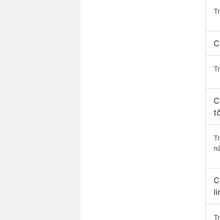
T
C
T
C
t
T
n
C
l
T