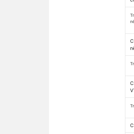
T
n
C
n
T
C
V
T
C