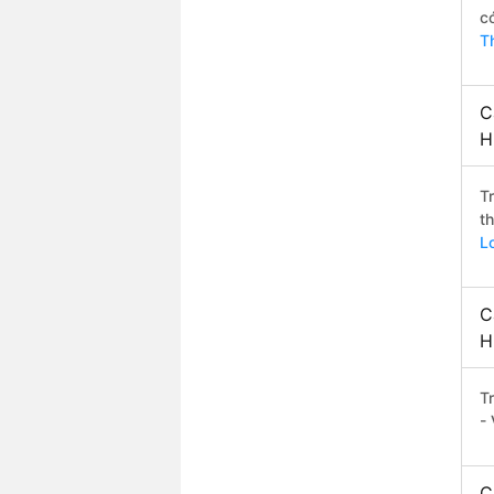
c
T
C
H
T
t
L
C
H
T
-
C