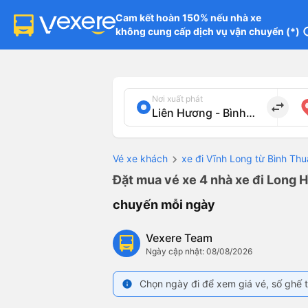
Cam kết hoàn 150% nếu nhà xe

không cung cấp dịch vụ vận chuyển (*)
in
Nơi xuất phát
import_export
Vé xe khách
xe đi Vĩnh Long từ Bình Th
Đặt mua vé xe 4 nhà xe đi Long H
chuyến mỗi ngày
Vexere Team
Ngày cập nhật: 08/08/2026
Chọn ngày đi để xem giá vé, số ghế t
info