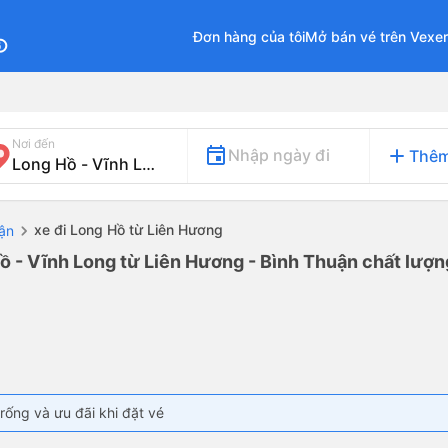
Đơn hàng của tôi
Mở bán vé trên Vexe
fo
Nơi đến
add
Nhập ngày đi
Thêm
xe đi Long Hồ từ Liên Hương
uận
ồ - Vĩnh Long từ Liên Hương - Bình Thuận chất lượng
rống và ưu đãi khi đặt vé