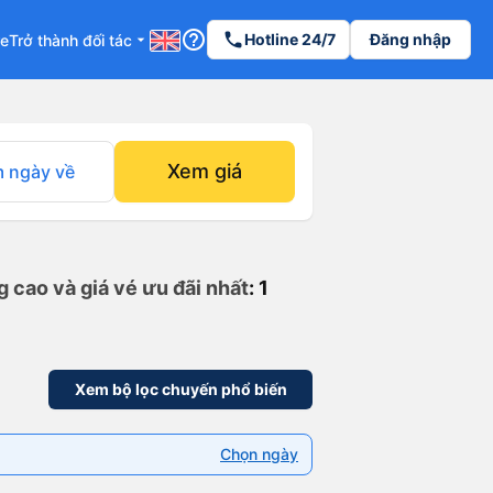
help_outline
phone
Hotline 24/7
Đăng nhập
re
Trở thành đối tác
arrow_drop_down
Xem giá
 ngày về
 cao và giá vé ưu đãi nhất
: 1
Xem bộ lọc chuyến phổ biến
Chọn ngày