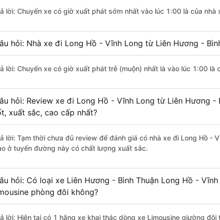
rả lời: Chuyến xe có giờ xuất phát sớm nhất vào lúc 1:00 là của nhà
âu hỏi: Nhà xe đi Long Hồ - Vĩnh Long từ Liên Hương - Bìn
rả lời: Chuyến xe có giờ xuất phát trễ (muộn) nhất là vào lúc 1:00 là
âu hỏi: Review xe đi Long Hồ - Vĩnh Long từ Liên Hương -
ốt, xuất sắc, cao cấp nhất?
rả lời: Tạm thời chưa đủ review để đánh giá có nhà xe đi Long Hồ - 
ào ở tuyến đường này có chất lượng xuất sắc.
âu hỏi: Có loại xe Liên Hương - Bình Thuận Long Hồ - Vĩnh
imousine phòng đôi không?
rả lời: Hiện tại có 1 hãng xe khai thác dòng xe Limousine giường đôi