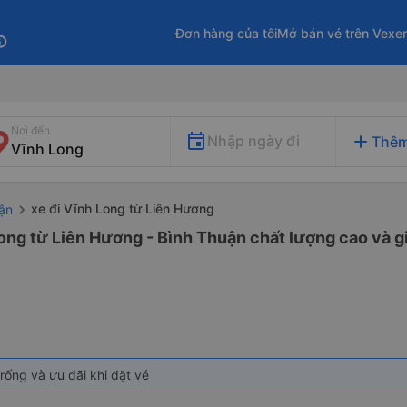
Đơn hàng của tôi
Mở bán vé trên Vexe
fo
Nơi đến
add
Nhập ngày đi
Thêm
xe đi Vĩnh Long từ Liên Hương
uận
ong từ Liên Hương - Bình Thuận chất lượng cao và gi
rống và ưu đãi khi đặt vé