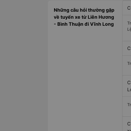
C
Những câu hỏi thường gặp
về tuyến xe từ Liên Hương
T
- Bình Thuận đi Vĩnh Long
L
C
T
C
L
Tr
C
x