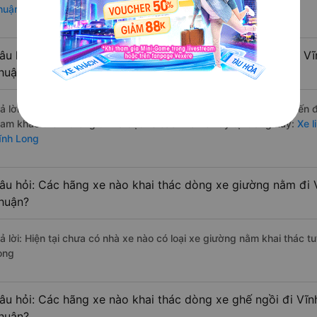
huận đi Vĩnh Long
âu hỏi: Các hãng xe nào khai thác dòng xe Limousine đi Vĩ
huận?
rả lời: Hiện tại có 1 hãng xe khai thác dòng xe Limousine trên tuyến
ham khảo thêm thông tin và đặt vé các nhà xe này tại trang này:
Xe l
ĩnh Long
âu hỏi: Các hãng xe nào khai thác dòng xe giường nằm đi 
huận?
rả lời: Hiện tại chưa có nhà xe nào có loại xe giường nằm khai thác 
ong
âu hỏi: Các hãng xe nào khai thác dòng xe ghế ngồi đi Vĩn
huận?