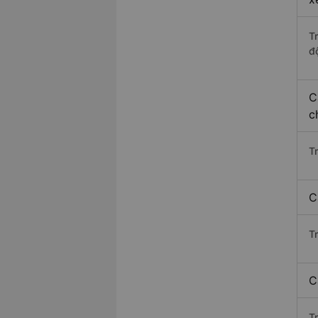
T
độ
C
c
T
C
T
C
T