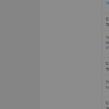
T
C
T
T
t
V
C
T
T
L
C
T