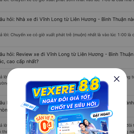
âu hỏi: Nhà xe đi Vĩnh Long từ Liên Hương - Bình Thuận nà
rả lời: Chuyến xe có giờ xuất phát trễ (muộn) nhất là vào lúc 1:00 là
âu hỏi: Review xe đi Vĩnh Long từ Liên Hương - Bình Thuận 
ắc, cao cấp nhất?
rả lời: Tạm thời chưa đủ review để đánh giá có nhà xe đi Vĩnh Long 
ường này có chất lượng xuất sắc.
âu hỏi: Có loại xe Liên Hương - Bình Thuận Vĩnh Long dành
hòng đôi không?
rả lời: Hiện tại có 1 hãng xe khai thác dòng xe Limousine giường đôi
ó thể tham khảo thêm thông tin và đặt vé các nhà xe này tại trang n