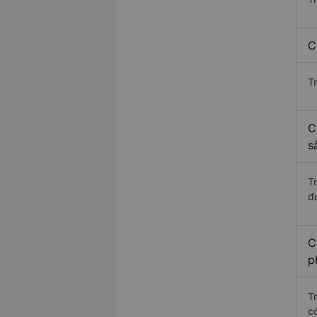
C
T
C
s
T
đ
C
p
T
c