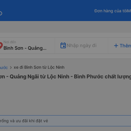
Đơn hàng của tôi
M
fo
Nơi đến
add
Nhập ngày đi
Thêm
xe đi Bình Sơn từ Lộc Ninh
hước
ơn - Quảng Ngãi từ Lộc Ninh - Bình Phước chất lượng
rống và ưu đãi khi đặt vé