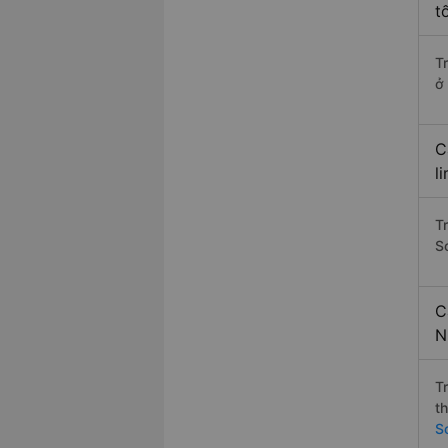
t
T
ở
C
l
T
S
C
N
T
t
S