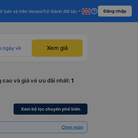
help_outline
Đăng nhập
ở bán vé trên Vexere
Trở thành đối tác
arrow_drop_down
Xem giá
 ngày về
 cao và giá vé ưu đãi nhất
: 1
Xem bộ lọc chuyến phổ biến
Chọn ngày