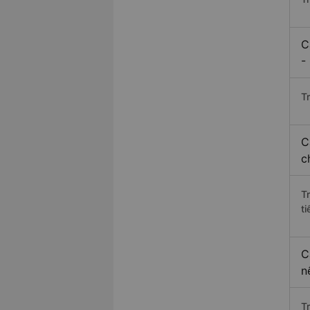
C
-
Tr
C
c
T
ti
C
n
T