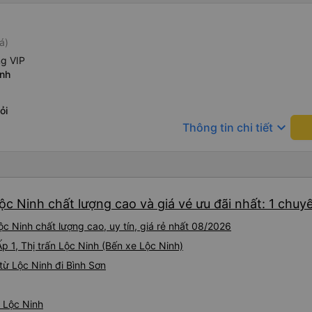
á)
ng VIP
inh
ỏi
keyboard_arrow_down
Thông tin chi tiết
ộc Ninh chất lượng cao và giá vé ưu đãi nhất: 1 chuy
c Ninh chất lượng cao, uy tín, giá rẻ nhất 08/2026
Ấp 1, Thị trấn Lộc Ninh (Bến xe Lộc Ninh)
ừ Lộc Ninh đi Bình Sơn
ừ Lộc Ninh