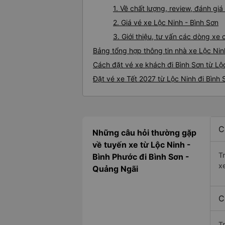
1. Về chất lượng, review, đánh gi
2. Giá vé xe Lộc Ninh - Bình Sơn
3. Giới thiệu, tư vấn các dòng xe
Bảng tổng hợp thông tin nhà xe Lộc Nin
Cách đặt vé xe khách đi Bình Sơn từ Lộc
Đặt vé xe Tết 2027 từ Lộc Ninh đi Bình 
C
Những câu hỏi thường gặp
về tuyến xe từ Lộc Ninh -
T
Bình Phước đi Bình Sơn -
x
Quảng Ngãi
C
T