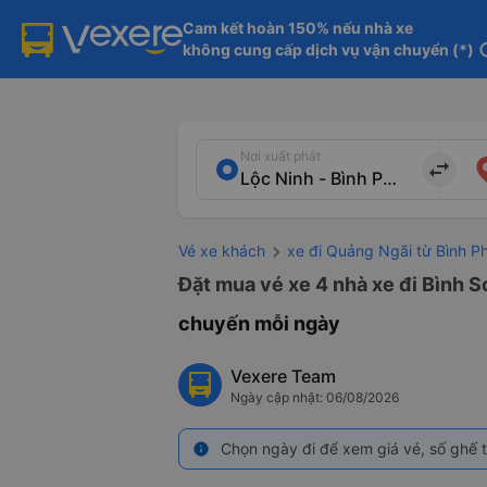
Cam kết hoàn 150% nếu nhà xe

không cung cấp dịch vụ vận chuyển (*)
in
Nơi xuất phát
import_export
Vé xe khách
xe đi Quảng Ngãi từ Bình P
Đặt mua vé xe 4 nhà xe đi Bình S
chuyến mỗi ngày
Vexere Team
Ngày cập nhật: 06/08/2026
Chọn ngày đi để xem giá vé, số ghế t
info