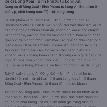
xe đi Đồng Xoài - Bình Phước từ Long An:
Dòng xe đi Đồng Xoài - Bình Phước từ Long An limousine 9
chỗ vip, chất lượng cao: Tiện lợi, sang trọng
Là sản phẩm xe đi Đồng Xoài - Bình Phước từ Long An
limousine 9 chỗ cải tiến từ xe 16 chỗ. Nội thất được làm lại với
các ghế bọc da chuẩn Châu Âu, không chỉ êm ái cho chuyến
hành trình xa, mà còn mát mẻ và không hề bị hầm bí như các
ghế bọc da bình thường. Kèm theo các ghế có nhiều tiện nghi
hiện đại như ti-vi, tủ lạnh mini, ổ cắm usb, đèn đọc sách, hệ
thống âm thanh cao cấp. Có vách ngăn riêng biệt giữa
khoang lái và khoang hành khách. Khoảng cách giữa các ghế
ngồi rất thoải mái, không nhồi nhét. Luôn đáp ứng được nhu
cầu về sang trọng, thoải mái và tiện nghi trong việc di chuyển.
Đây là loại xe Long An Đồng Xoài - Bình Phước có hỗ trợ
đón/trả tận nơi miễn phí tại nội thành Long An và nội thành
Đồng Xoài - Bình Phước, rất thuận tiện cho du khách.
Xe Long An Đồng Xoài - Bình Phước limousine tốt nhất: Xe từ
Long An đi Đồng Xoài - Bình Phước limousine được đánh giá
chung có chất lượng Tốt với điểm đánh giá trung bình từ
4.5/5 dựa trên 1923 phản hồi của hành khách Xe về Đồng