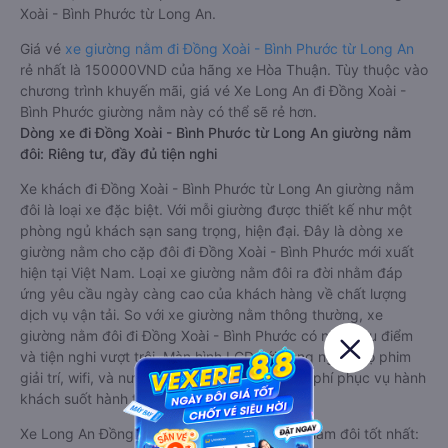
Xoài - Bình Phước từ Long An.
Giá vé
xe giường nằm đi Đồng Xoài - Bình Phước từ Long An
rẻ nhất là 150000VND của hãng xe Hòa Thuận. Tùy thuộc vào
chương trình khuyến mãi, giá vé Xe Long An đi Đồng Xoài -
Bình Phước giường nằm này có thể sẽ rẻ hơn.
Dòng xe đi Đồng Xoài - Bình Phước từ Long An giường nằm
đôi: Riêng tư, đầy đủ tiện nghi
Xe khách đi Đồng Xoài - Bình Phước từ Long An giường nằm
đôi là loại xe đặc biệt. Với mỗi giường được thiết kế như một
phòng ngủ khách sạn sang trọng, hiện đại. Đây là dòng xe
giường nằm cho cặp đôi đi Đồng Xoài - Bình Phước mới xuất
hiện tại Việt Nam. Loại xe giường nằm đôi ra đời nhằm đáp
ứng yêu cầu ngày càng cao của khách hàng về chất lượng
dịch vụ vận tải. So với xe giường nằm thông thường, xe
giường nằm đôi đi Đồng Xoài - Bình Phước có nhiều ưu điểm
và tiện nghi vượt trội. Màn hình LCD với hàng nghìn bộ phim
giải trí, wifi, và nước uống và chăn đắp miễn phí phục vụ hành
khách suốt hành trình.
Xe Long An Đồng Xoài - Bình Phước giường nằm đôi tốt nhất: