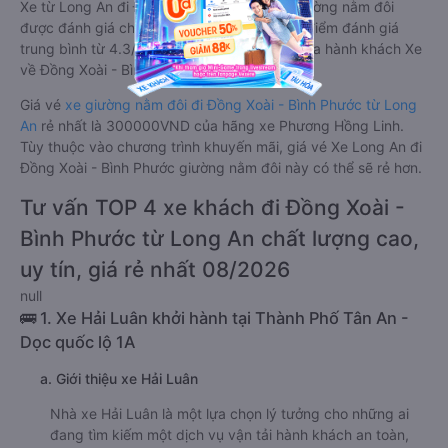
Xe từ Long An đi Đồng Xoài - Bình Phước giường nằm đôi
được đánh giá chung có chất lượng Tốt với điểm đánh giá
trung bình từ 4.3/5 dựa trên 714 phản hồi của hành khách Xe
về Đồng Xoài - Bình Phước từ Long An.
Giá vé
xe giường nằm đôi đi Đồng Xoài - Bình Phước từ Long
An
rẻ nhất là 300000VND của hãng xe Phương Hồng Linh.
Tùy thuộc vào chương trình khuyến mãi, giá vé Xe Long An đi
Đồng Xoài - Bình Phước giường nằm đôi này có thể sẽ rẻ hơn.
Tư vấn TOP 4 xe khách đi Đồng Xoài -
Bình Phước từ Long An chất lượng cao,
uy tín, giá rẻ nhất 08/2026
null
🚌 1. Xe Hải Luân khởi hành tại Thành Phố Tân An -
Dọc quốc lộ 1A
a. Giới thiệu xe Hải Luân
Nhà xe Hải Luân là một lựa chọn lý tưởng cho những ai
đang tìm kiếm một dịch vụ vận tải hành khách an toàn,