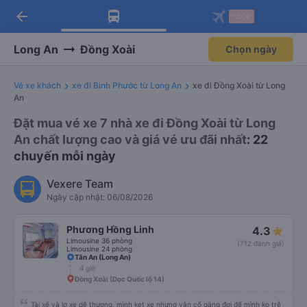
arrow_back
Tải app Vexere ngay!
Tải app Vexere
-30k
Mở app
Mở app
Nhận ưu đãi thành viên độc
-30k/ghế khi đặt vé máy bay qua
quyền
app
Long An
Đồng Xoài
Chọn ngày
Vé xe khách
xe đi Bình Phước từ Long An
xe đi Đồng Xoài từ Long
An
Đặt mua vé xe 7 nhà xe đi Đồng Xoài từ Long
An chất lượng cao và giá vé ưu đãi nhất
: 22
chuyến mỗi ngày
Vexere Team
Ngày cập nhật: 06/08/2026
Phương Hồng Linh
4.3
Limousine 36 phòng
(712 đánh giá)
Limousine 24 phòng
Tân An (Long An)
4 giờ
Đồng Xoài (Dọc Quốc lộ 14)
Tài xế và lơ xe dễ thương, mình kẹt xe nhưng vẫn cố gắng đợi để mình ko trễ