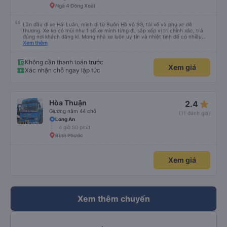
Ngã 4 Đồng Xoài
Lần đầu đi xe Hải Luân, mình đi từ Buôn Hồ vô SG, tài xế và phụ xe dễ
thương. Xe ko có mùi như 1 số xe mình từng đi, sắp xếp vị trí chính xác, trả
đúng nơi khách đăng kí. Mong nhà xe luôn uy tín và nhiệt tình để có nhiều
khách hàng hơn nữa
Xem thêm
Không cần thanh toán trước
Xem giá
Xác nhận chỗ ngay lập tức
star_rate
Hòa Thuận
2.4
Giường nằm 44 chỗ
(11 đánh giá)
Long An
4 giờ 50 phút
Bình Phước
Xem giá
Xem thêm chuyến