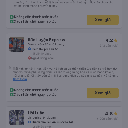
chuyến, rất nhẹ nhàng và lịch sự. Xe sạch sẽ, thoáng mát, mền thơm tho.
Rất hài lòng trong chuyến đi này
Không cần thanh toán trước
Xem giá
Xác nhận chỗ ngay lập tức
Bốn Luyện Express
4.2
Giường nằm 34 chỗ Luxury
(543 đánh giá)
Trạm thu phí Tân An
5 giờ 10 phút
Ngã 4 Đồng Xoài
Trải nghiệm tốt Nhân viên vui vẻ lịch sự và thân thiện Giờ đến có trễ hơn dự
định 1h, vì xe phải dừng nhiều và lên xuống hàng hóa và rước hành khách,
nói chung là tối thấy yên tâm khi sử dụng dịch vụ của nhà xe này, và sẽ ủng
hộ và giới thiệu cho người thân sử dụng dịch vụ của nhà xe này
Xem thêm
Không cần thanh toán trước
Xem giá
Xác nhận chỗ ngay lập tức
Hải Luân
4.8
Limousine 34 giường
(1208 đánh giá)
Thành phố Tân An (Quốc lộ 1A)
2 giờ 30 phút