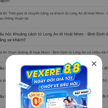
hách?
rả lời: Thời gian di chuyển bằng xe khách từ Long An đi Hoài Nhơn -
ao thông thuận lợi.
âu hỏi: Khoảng cách từ Long An đi Hoài Nhơn - Bình Định l
ằng xe khách?
rả lời: Đoạn đường đi Hoài Nhơn - Bình Định từ Long An có chiều dà
âu hỏi: Mỗi ngày có bao nhiêu chuyến xe khách Long An đi
rả lời: Trung bình mỗi ngày có khoảng 3 chuyến xe bắt đầu từ 17:50
âu hỏi: Nhà xe đi Long An Hoài Nhơn - Bình Định nào khởi