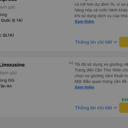
có trễ hơn dự định 1h, vì xe
ánh giá)
hàng hóa và rước hành khách
hòng
khi sử dụng dịch vụ của nhà 
 Quốc lộ 1A)
thiệu cho người thân sử dụn
Xem thêm
c QL1A)
keyboard_arrow_down
Thông tin chi tiết
Limousine
Tôi đã sử dụng xe giường nằ
Trang đến Cần Thơ. Nhìn chu
đánh giá)
chọn xe giường nằm thoải má
hòng Đôi
Một điều quan trọng cần đề 
Tân An
xe, điều này có thể gây khó 
Xem thêm
xuyên đêm. Tuy nhiên, khi 
chuyến đi vẫn khá thoải mái
KH
(hôm qua) rất tốt. Mặc dù x
keyboard_arrow_down
Thông tin chi tiết
nhưng công ty đã thông báo 
gặp vấn đề gì. Xe khá thoải 
tài xế lịch sự và thân thiện
khoảng 4:00 sáng và 9:00 sá