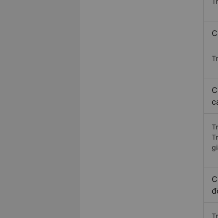
T
C
T
C
c
T
T
g
C
đ
T