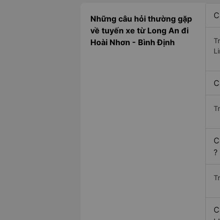
C
Những câu hỏi thường gặp
về tuyến xe từ Long An đi
T
Hoài Nhơn - Bình Định
L
C
T
C
?
Tr
C