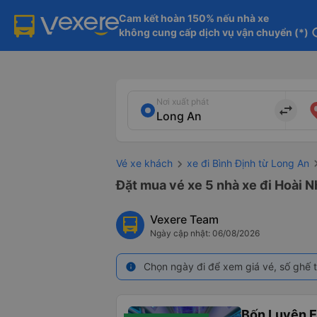
Cam kết hoàn 150% nếu nhà xe

không cung cấp dịch vụ vận chuyển (*)
in
Nơi xuất phát
import_export
Vé xe khách
xe đi Bình Định từ Long An
Đặt mua vé xe 5 nhà xe đi Hoài N
Vexere Team
Ngày cập nhật: 06/08/2026
Chọn ngày đi để xem giá vé, số ghế t
info
Bốn Luyện 