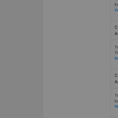
E
X
C
A
T
T
l
C
A
T
b
N