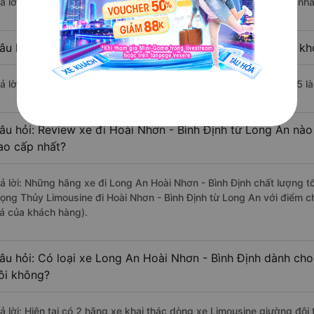
rả lời: Chuyến xe có giờ xuất phát sớm nhất vào lúc 17:50 là của nh
âu hỏi: Nhà xe đi Hoài Nhơn - Bình Định từ Long An nào khở
rả lời: Chuyến xe có giờ xuất phát trễ (muộn) nhất là vào lúc 21:05 
âu hỏi: Review xe đi Hoài Nhơn - Bình Định từ Long An nào 
ao cấp nhất?
rả lời: Những hãng xe đi Long An Hoài Nhơn - Bình Định chất lượng tố
rọng Thủy Limousine đi Hoài Nhơn - Bình Định từ Long An với điểm c
iá của khách hàng).
âu hỏi: Có loại xe Long An Hoài Nhơn - Bình Định dành cho
ôi không?
rả lời: Hiện tại có 2 hãng xe khai thác dòng xe Limousine giường đô