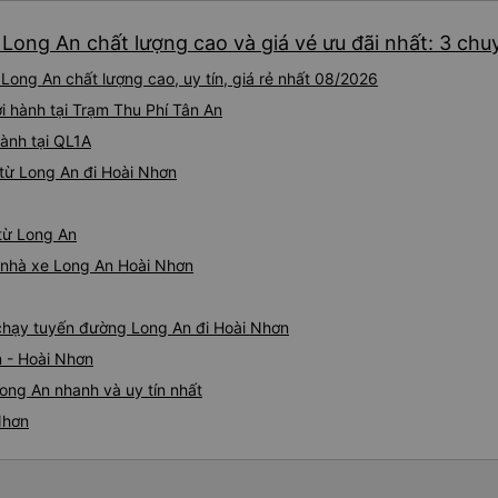
hơn nhiều. Tại điểm dừng cu
Long An chất lượng cao và giá vé ưu đãi nhất: 3 chu
cấp bàn chải đánh răng, đó l
chuyến đi trước của tôi vào
Long An chất lượng cao, uy tín, giá rẻ nhất 08/2026
nghỉ đêm nào cho đến khoản
chịu. Có vẻ như lịch trình ph
i hành tại Trạm Thu Phí Tân An
hy vọng các điểm dừng sẽ đ
hành tại QL1A
tương lai. Nhìn chung, tôi hà
từ Long An đi Hoài Nhơn
dịch vụ xe buýt giường nằm
chuyến công tác, vì đây vẫn
buýt giường nằm thoải mái n
 từ Long An
thực sự hy vọng rằng trong t
thường xuyên theo lịch trình, 
á nhà xe Long An Hoài Nhơn
tuyến đường này một lần nữa
e chạy tuyến đường Long An đi Hoài Nhơn
n - Hoài Nhơn
ong An nhanh và uy tín nhất
Nhơn