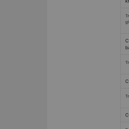
k
T
gi
C
b
T
C
T
C