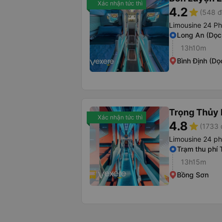
Xác nhận tức thì
4.2
star
(548 đ
Limousine 24 P
Long An (Dọc
13h10m
Bình Định (Dọ
Trọng Thủy 
Xác nhận tức thì
4.8
star
(1733 
Limousine 24 p
Trạm thu phí 
13h15m
Bồng Sơn