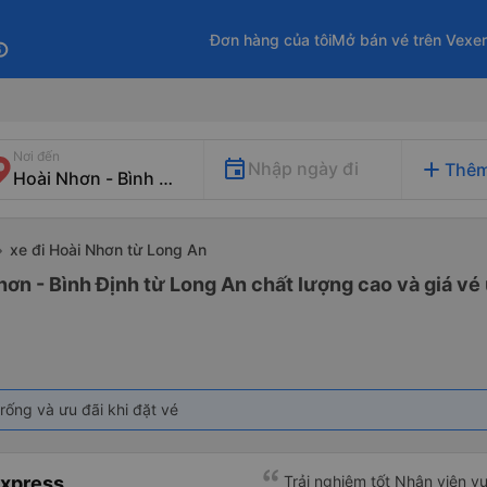
Đơn hàng của tôi
Mở bán vé trên Vexe
fo
Nơi đến
add
Nhập ngày đi
Thêm
xe đi Hoài Nhơn từ Long An
hơn - Bình Định từ Long An chất lượng cao và giá vé 
rống và ưu đãi khi đặt vé
Express
Trải nghiệm tốt Nhân viên vu