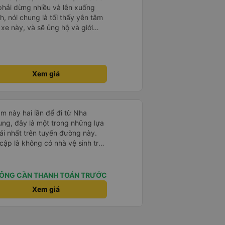
 phải dừng nhiều và lên xuống
, nói chung là tối thấy yên tâm
xe này, và sẽ ủng hộ và giới
g dịch vụ của nhà xe này
Xem giá
m này hai lần để đi từ Nha
ng, đây là một trong những lựa
i nhất trên tuyến đường này.
cập là không có nhà vệ sinh trên
chịu trên một hành trình dài
có các điểm dừng thường xuyên,
. Chuyến đi gần đây nhất của tôi
ÔNG CẦN THANH TOÁN TRƯỚC
e bị chậm khoảng một tiếng,
Xem giá
trước cho tôi, nên tôi không
mái, có chăn và hai gối, và các
. Có các điểm dừng nghỉ vào
ng, giúp chuyến đi thoải mái