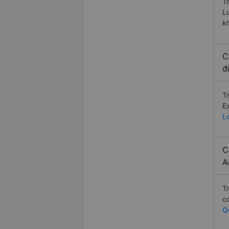
T
L
k
C
đ
T
E
L
C
A
T
c
Q