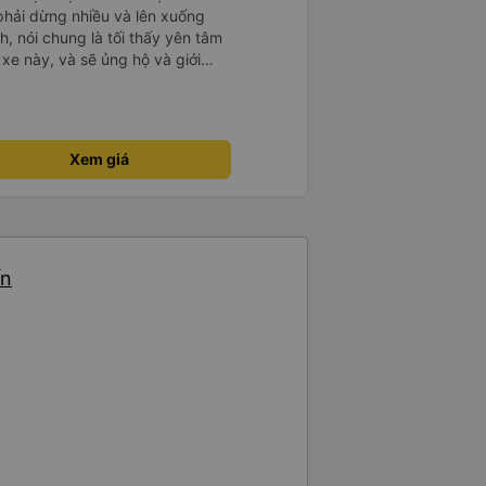
 phải dừng nhiều và lên xuống
, nói chung là tối thấy yên tâm
xe này, và sẽ ủng hộ và giới
g dịch vụ của nhà xe này
Xem giá
ến