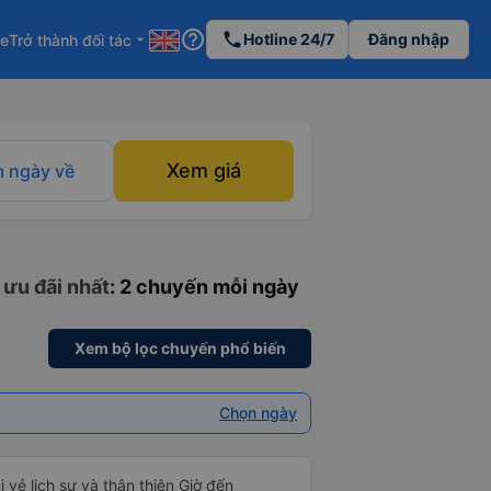
help_outline
phone
Hotline 24/7
Đăng nhập
re
Trở thành đối tác
arrow_drop_down
Xem giá
 ngày về
 ưu đãi nhất
: 2 chuyến mỗi ngày
Xem bộ lọc chuyến phổ biến
Chọn ngày
i vẻ lịch sự và thân thiện Giờ đến