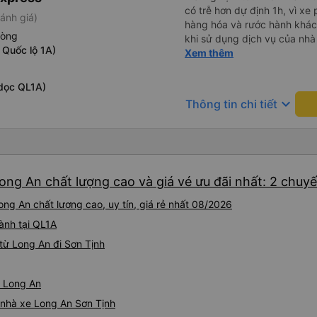
có trễ hơn dự định 1h, vì xe
ánh giá)
hàng hóa và rước hành khách
hòng
khi sử dụng dịch vụ của nhà 
 Quốc lộ 1A)
thiệu cho người thân sử dụn
Xem thêm
dọc QL1A)
keyboard_arrow_down
Thông tin chi tiết
ong An chất lượng cao và giá vé ưu đãi nhất: 2 chuy
ng An chất lượng cao, uy tín, giá rẻ nhất 08/2026
ành tại QL1A
từ Long An đi Sơn Tịnh
ừ Long An
á nhà xe Long An Sơn Tịnh