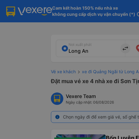
Cam kết hoàn 150% nếu nhà xe

không cung cấp dịch vụ vận chuyển (*)
in
Nơi xuất phát
import_export
Vé xe khách
xe đi Quảng Ngãi từ Long A
Đặt mua vé xe 4 nhà xe đi Sơn Tị
Vexere Team
Ngày cập nhật: 06/08/2026
Chọn ngày đi để xem giá vé, số ghế t
info
Bốn Luyện 