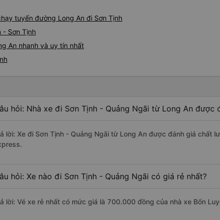
 chạy tuyến đường Long An đi Sơn Tịnh
 - Sơn Tịnh
ng An nhanh và uy tín nhất
ịnh
âu hỏi: Nhà xe đi Sơn Tịnh - Quảng Ngãi từ Long An được đ
rả lời: Xe đi Sơn Tịnh - Quảng Ngãi từ Long An được đánh giá chất l
xpress.
âu hỏi: Xe nào đi Sơn Tịnh - Quảng Ngãi có giá rẻ nhất?
rả lời: Vé xe rẻ nhất có mức giá là 700.000 đồng của nhà xe Bốn Lu