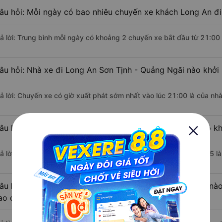
âu hỏi: Mỗi ngày có bao nhiêu chuyến xe khách Long An đi
rả lời: Trung bình mỗi ngày có khoảng 2 chuyến xe bắt đầu từ 21:00
âu hỏi: Nhà xe đi Long An Sơn Tịnh - Quảng Ngãi nào khởi
rả lời: Chuyến xe có giờ xuất phát sớm nhất vào lúc 21:00 là của n
âu hỏi: Nhà xe đi Sơn Tịnh - Quảng Ngãi từ Long An nào kh
rả lời: Chuyến xe có giờ xuất phát trễ (muộn) nhất là vào lúc 21:15 
âu hỏi: Review xe đi Sơn Tịnh - Quảng Ngãi từ Long An nào 
ao cấp nhất?