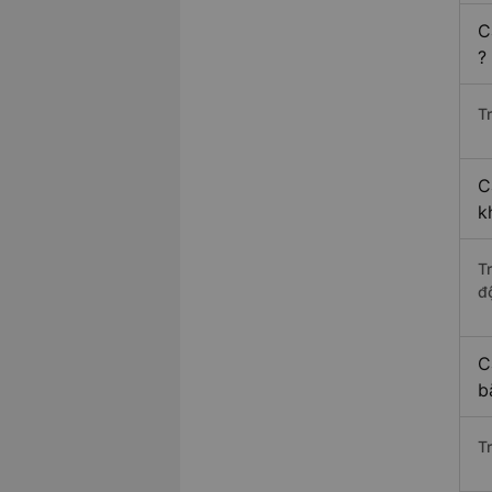
C
?
Tr
C
k
T
độ
C
b
T