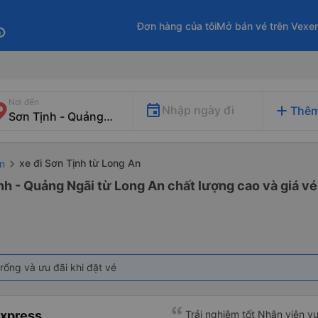
Đơn hàng của tôi
Mở bán vé trên Vexe
fo
Nơi đến
add
Nhập ngày đi
Thêm
xe đi Sơn Tịnh từ Long An
n
nh - Quảng Ngãi từ Long An chất lượng cao và giá vé
rống và ưu đãi khi đặt vé
Express
Trải nghiệm tốt Nhân viên vu