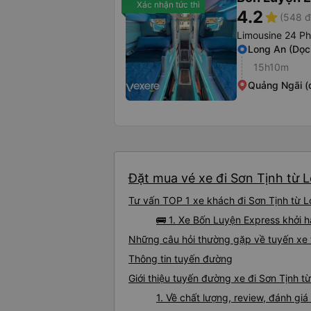
Xác nhận tức thì
4.2
star
(548 đ
Limousine 24 P
Long An (Dọc
15h10m
Quảng Ngãi (
Đặt mua vé xe đi Sơn Tịnh từ L
Tư vấn TOP 1 xe khách đi Sơn Tịnh từ Lo
🚌 1. Xe Bốn Luyện Express khởi h
Những câu hỏi thường gặp về tuyến xe 
Thông tin tuyến đường
Giới thiệu tuyến đường xe đi Sơn Tịnh t
1. Về chất lượng, review, đánh gi