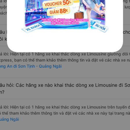
rả lời: Những hãng xe đi Long An Sơn Tịnh - Quảng Ngãi chất lượng t
uyện Express đi Sơn Tịnh - Quảng Ngãi từ Long An với điểm chất lượ
hách hàng).
âu hỏi: Có loại xe Long An Sơn Tịnh - Quảng Ngãi dành cho
ôi không?
rả lời: Hiện tại có 1 hãng xe khai thác dòng xe Limousine giường đô
xpress, bạn có thể tham khảo thêm thông tin và đặt vé các nhà xe nà
ong An đi Sơn Tịnh - Quảng Ngãi
âu hỏi: Các hãng xe nào khai thác dòng xe Limousine đi S
n?
rả lời: Hiện tại có 1 hãng xe khai thác dòng xe Limousine trên tuyế
ó thể tham khảo thêm thông tin và đặt vé các nhà xe này tại trang nà
uảng Ngãi