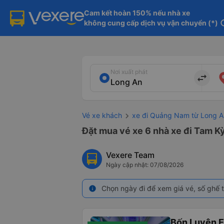
Cam kết hoàn 150% nếu nhà xe

không cung cấp dịch vụ vận chuyển (*)
in
Nơi xuất phát
import_export
Vé xe khách
xe đi Quảng Nam từ Long A
Đặt mua vé xe 6 nhà xe đi Tam K
Vexere Team
Ngày cập nhật: 07/08/2026
Chọn ngày đi để xem giá vé, số ghế t
info
Bốn Luyện 