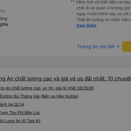
Mình tình cờ biết đến xe này
chối đi xe quen vì không gi
iá)
ngày trước(mình say xe với 
hòng
Thật ấn tượng vù nhân viên t
ghĩa
ràng, chuyên nghiệp. Đi đún
Xem thêm
thơm tho, buồng rộng, đẹp,
các chức năng thông thườn
chân, ổ sạc pin, ... thích vi
keyboard_arrow_down
Thông tin chi tiết
tài và lơ cũng cực dễ thươn
Mình sẽ lưu lại để giới thiệu
hết sức. Giờ thấy may mắn v
xe này
g An chất lượng cao và giá vé ưu đãi nhất: 10 chuyế
g An chất lượng cao, uy tín, giá rẻ nhất 08/2026
i Đường Ba Tháng Hai (Bến xe Hậu Nghĩa)
hành tại QL1A
 Trạm Thu Phí Bến Lức
từ Long An đi Tam Kỳ