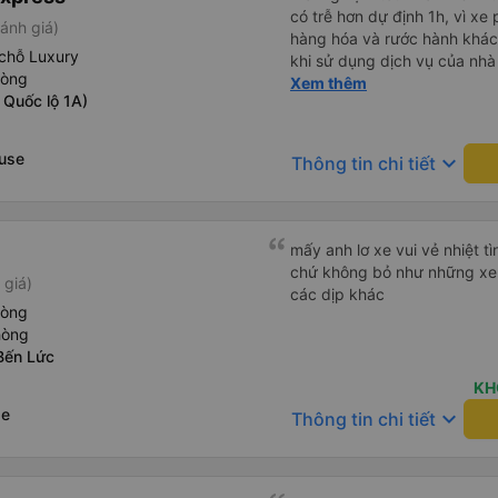
có trễ hơn dự định 1h, vì xe
ánh giá)
hàng hóa và rước hành khách
chỗ Luxury
khi sử dụng dịch vụ của nhà 
hòng
thiệu cho người thân sử dụn
Xem thêm
 Quốc lộ 1A)
use
keyboard_arrow_down
Thông tin chi tiết
mấy anh lơ xe vui vẻ nhiệt tì
chứ không bỏ như những xe 
 giá)
các dịp khác
hòng
hòng
Bến Lức
KH
se
keyboard_arrow_down
Thông tin chi tiết