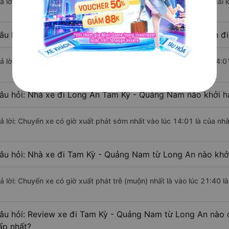
rả lời: Đoạn đường đi Tam Kỳ - Quảng Nam từ Long An có chiều dài
âu hỏi: Mỗi ngày có bao nhiêu chuyến xe khách Long An đ
rả lời: Trung bình mỗi ngày có khoảng 10 chuyến xe bắt đầu từ 14:0
âu hỏi: Nhà xe đi Long An Tam Kỳ - Quảng Nam nào khởi h
rả lời: Chuyến xe có giờ xuất phát sớm nhất vào lúc 14:01 là của nh
âu hỏi: Nhà xe đi Tam Kỳ - Quảng Nam từ Long An nào khởi
rả lời: Chuyến xe có giờ xuất phát trễ (muộn) nhất là vào lúc 21:40 
âu hỏi: Review xe đi Tam Kỳ - Quảng Nam từ Long An nào có
ấp nhất?