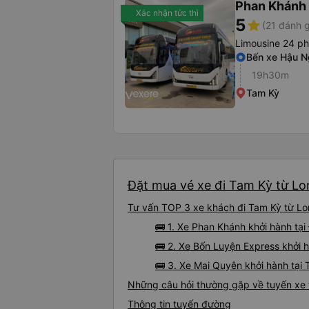
Phan Khánh
Xác nhận tức thì
5
star
(21 đánh g
Limousine 24 p
Bến xe Hậu N
19h30m
Tam Kỳ
Đặt mua vé xe đi Tam Kỳ từ Lon
Tư vấn TOP 3 xe khách đi Tam Kỳ từ Lon
🚌 1. Xe Phan Khánh khởi hành tạ
🚌 2. Xe Bốn Luyện Express khởi 
🚌 3. Xe Mai Quyên khởi hành tại
Những câu hỏi thường gặp về tuyến xe 
Thông tin tuyến đường