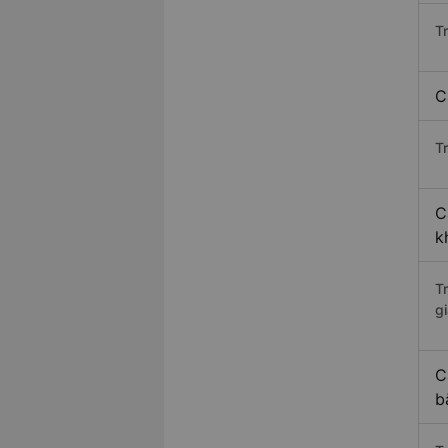
T
C
Tr
C
k
T
gi
C
b