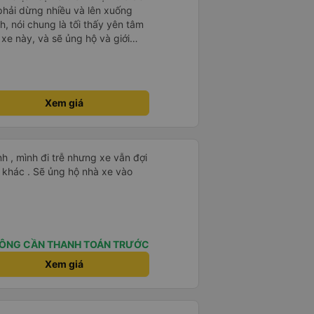
 phải dừng nhiều và lên xuống
, nói chung là tối thấy yên tâm
xe này, và sẽ ủng hộ và giới
g dịch vụ của nhà xe này
Xem giá
nh , mình đi trễ nhưng xe vẫn đợi
khác . Sẽ ủng hộ nhà xe vào
ÔNG CẦN THANH TOÁN TRƯỚC
Xem giá