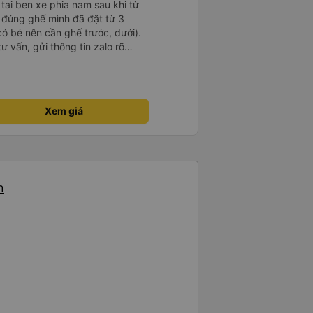
 tai ben xe phia nam sau khi từ
ữ đúng ghế mình đã đặt từ 3
có bé nên cần ghế trước, dưới).
ư vấn, gửi thông tin zalo rõ
g giờ, xe mới toanh, sạch sẽ
 ghế có chế độ matxa bên cạnh
g như nâng, hạ xuống phần đầu,
ew ngắm cảnh cực chill, các anh
Xem giá
g, tâm lý. 10 điểm không nhưng.
 người nhà, bạn bè đi xe này. ưng
ì cảm ơn xe kia để mình bít đến
n