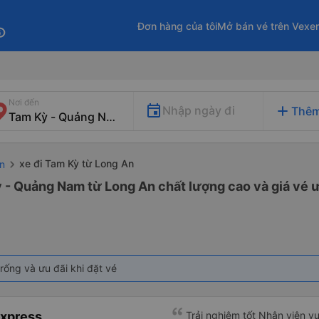
Đơn hàng của tôi
Mở bán vé trên Vexe
fo
Nơi đến
add
Nhập ngày đi
Thêm
xe đi Tam Kỳ từ Long An
n
ỳ - Quảng Nam từ Long An chất lượng cao và giá vé ư
rống và ưu đãi khi đặt vé
Express
Trải nghiệm tốt Nhân viên vu