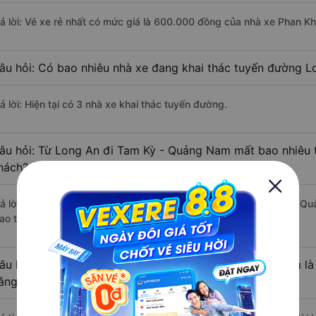
rả lời: Vé xe rẻ nhất có mức giá là 600.000 đồng của nhà xe Phan K
âu hỏi: Có bao nhiêu nhà xe đang khai thác tuyến đường 
ả lời: Hiện tại có 3 nhà xe khai thác tuyến đường.
âu hỏi: Từ Long An đi Tam Kỳ - Quảng Nam mất bao nhiêu t
hách?
rả lời: Thời gian di chuyển bằng xe khách từ Long An đi Tam Kỳ - 
ao thông thuận lợi.
âu hỏi: Khoảng cách từ Long An đi Tam Kỳ - Quảng Nam là
ằng xe khách?