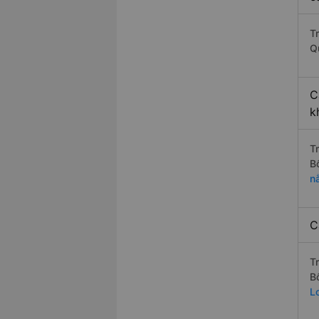
T
Q
C
k
T
B
n
C
T
B
L