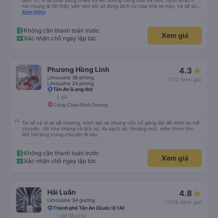
định 1h, vì xe phải dừng nhiều và lên xuống hàng hóa và rước hành khách,
nói chung là tối thấy yên tâm khi sử dụng dịch vụ của nhà xe này, và sẽ ủng
hộ và giới thiệu cho người thân sử dụng dịch vụ của nhà xe này
Xem thêm
Không cần thanh toán trước
Xem giá
Xác nhận chỗ ngay lập tức
Phương Hồng Linh
4.3
Limousine 36 phòng
(712 đánh giá)
Limousine 24 phòng
Tân An (Long An)
2 giờ
Cổng Chào Bình Dương
Tài xế và lơ xe dễ thương, mình kẹt xe nhưng vẫn cố gắng đợi để mình ko trễ
chuyến, rất nhẹ nhàng và lịch sự. Xe sạch sẽ, thoáng mát, mền thơm tho.
Rất hài lòng trong chuyến đi này
Không cần thanh toán trước
Xem giá
Xác nhận chỗ ngay lập tức
Hải Luân
4.8
Limousine 34 giường
(1208 đánh giá)
Thành phố Tân An (Quốc lộ 1A)
1 giờ 45 phút