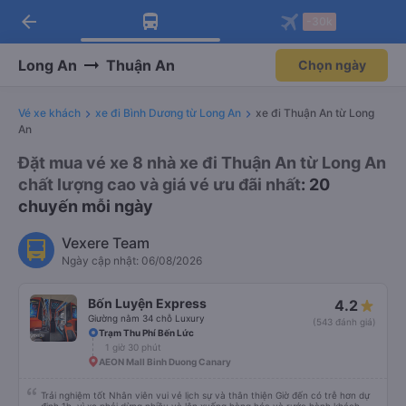
arrow_back
Tải app Vexere ngay!
Tải app Vexere
-30k
Mở app
Mở app
Nhận ưu đãi thành viên độc
-30k/ghế khi đặt vé máy bay qua
quyền
app
Long An
Thuận An
Chọn ngày
Vé xe khách
xe đi Bình Dương từ Long An
xe đi Thuận An từ Long
An
Đặt mua vé xe 8 nhà xe đi Thuận An từ Long An
chất lượng cao và giá vé ưu đãi nhất
: 20
chuyến mỗi ngày
Vexere Team
Ngày cập nhật: 06/08/2026
Bốn Luyện Express
4.2
Giường nằm 34 chỗ Luxury
(543 đánh giá)
Trạm Thu Phí Bến Lức
1 giờ 30 phút
AEON Mall Binh Duong Canary
Trải nghiệm tốt Nhân viên vui vẻ lịch sự và thân thiện Giờ đến có trễ hơn dự