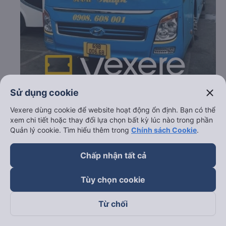
close
Sử dụng cookie
Vexere dùng cookie để website hoạt động ổn định. Bạn có thể
xem chi tiết hoặc thay đổi lựa chọn bất kỳ lúc nào trong phần
c. Lộ trình, giờ khởi hành và giờ kết thúc của xe khách Hòa
Quản lý cookie. Tìm hiểu thêm trong
Chính sách Cookie
.
Thuận
Giờ xuất phát ở Long An: 14:30, 15:00, 15:06, 15:30,
Chấp nhận tất cả
16:30, 17:00, 17:06, 17:08
Giờ đến nơi ở Thuận An - Bình Dương: 16:30, 17:00,
Tùy chọn cookie
17:06, 17:30, 18:30, 19:00, 19:06, 19:08
Thời gian chạy từ Long An đi Thuận An - Bình Dương
Từ chối
của nhà xe
Hòa Thuận
khoảng: 2 giờ
d. Các điểm đón khách của nhà xe Hòa Thuận