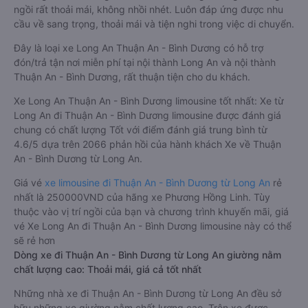
ngồi rất thoải mái, không nhồi nhét. Luôn đáp ứng được nhu
cầu về sang trọng, thoải mái và tiện nghi trong việc di chuyển.
Đây là loại xe Long An Thuận An - Bình Dương có hỗ trợ
đón/trả tận nơi miễn phí tại nội thành Long An và nội thành
Thuận An - Bình Dương, rất thuận tiện cho du khách.
Xe Long An Thuận An - Bình Dương limousine tốt nhất: Xe từ
Long An đi Thuận An - Bình Dương limousine được đánh giá
chung có chất lượng Tốt với điểm đánh giá trung bình từ
4.6/5 dựa trên 2066 phản hồi của hành khách Xe về Thuận
An - Bình Dương từ Long An.
Giá vé
xe limousine đi Thuận An - Bình Dương từ Long An
rẻ
nhất là 250000VND của hãng xe Phương Hồng Linh. Tùy
thuộc vào vị trí ngồi của bạn và chương trình khuyến mãi, giá
vé Xe Long An đi Thuận An - Bình Dương limousine này có thể
sẽ rẻ hơn
Dòng xe đi Thuận An - Bình Dương từ Long An giường nằm
chất lượng cao: Thoải mái, giá cả tốt nhất
Những nhà xe đi Thuận An - Bình Dương từ Long An đều sở
hữu những xe giường nằm chất lượng cao. Trên xe được