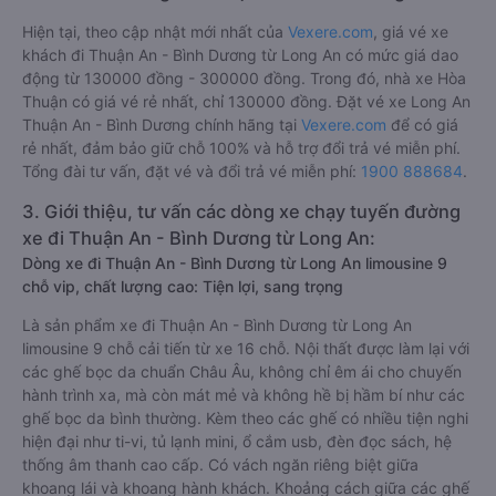
Hiện tại, theo cập nhật mới nhất của
Vexere.com
, giá vé xe
khách đi Thuận An - Bình Dương từ Long An có mức giá dao
động từ 130000 đồng - 300000 đồng. Trong đó, nhà xe Hòa
Thuận có giá vé rẻ nhất, chỉ 130000 đồng. Đặt vé xe Long An
Thuận An - Bình Dương chính hãng tại
Vexere.com
để có giá
rẻ nhất, đảm bảo giữ chỗ 100% và hỗ trợ đổi trả vé miễn phí.
Tổng đài tư vấn, đặt vé và đổi trả vé miễn phí:
1900 888684
.
3. Giới thiệu, tư vấn các dòng xe chạy tuyến đường
xe đi Thuận An - Bình Dương từ Long An:
Dòng xe đi Thuận An - Bình Dương từ Long An limousine 9
chỗ vip, chất lượng cao: Tiện lợi, sang trọng
Là sản phẩm xe đi Thuận An - Bình Dương từ Long An
limousine 9 chỗ cải tiến từ xe 16 chỗ. Nội thất được làm lại với
các ghế bọc da chuẩn Châu Âu, không chỉ êm ái cho chuyến
hành trình xa, mà còn mát mẻ và không hề bị hầm bí như các
ghế bọc da bình thường. Kèm theo các ghế có nhiều tiện nghi
hiện đại như ti-vi, tủ lạnh mini, ổ cắm usb, đèn đọc sách, hệ
thống âm thanh cao cấp. Có vách ngăn riêng biệt giữa
khoang lái và khoang hành khách. Khoảng cách giữa các ghế