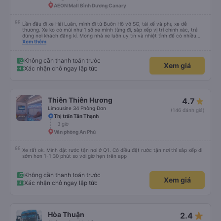
AEON Mall Bình Dương Canary
Lần đầu đi xe Hải Luân, mình đi từ Buôn Hồ vô SG, tài xế và phụ xe dễ
thương. Xe ko có mùi như 1 số xe mình từng đi, sắp xếp vị trí chính xác, trả
đúng nơi khách đăng kí. Mong nhà xe luôn uy tín và nhiệt tình để có nhiều
khách hàng hơn nữa
Xem thêm
Không cần thanh toán trước
Xem giá
Xác nhận chỗ ngay lập tức
Thiên Thiên Hương
4.7
Limousine 34 Phòng Đơn
(146 đánh giá)
Thị trấn Tân Thạnh
3 giờ
Văn phòng An Phú
Xe rất ok. Mình đặt rước tận nơi ở Q1. Có điều đặt rước tận nơi thì sắp xếp đi
sớm hơn 1-1:30 phút so với giờ hẹn trên app
Không cần thanh toán trước
Xem giá
Xác nhận chỗ ngay lập tức
star_rate
Hòa Thuận
2.4