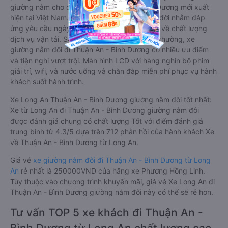
giường nằm cho cặp đôi đi Thuận An - Bình Dương mới xuất
hiện tại Việt Nam. Loại xe giường nằm đôi ra đời nhằm đáp
ứng yêu cầu ngày càng cao của khách hàng về chất lượng
dịch vụ vận tải. So với xe giường nằm thông thường, xe
giường nằm đôi đi Thuận An - Bình Dương có nhiều ưu điểm
và tiện nghi vượt trội. Màn hình LCD với hàng nghìn bộ phim
giải trí, wifi, và nước uống và chăn đắp miễn phí phục vụ hành
khách suốt hành trình.
Xe Long An Thuận An - Bình Dương giường nằm đôi tốt nhất:
Xe từ Long An đi Thuận An - Bình Dương giường nằm đôi
được đánh giá chung có chất lượng Tốt với điểm đánh giá
trung bình từ 4.3/5 dựa trên 712 phản hồi của hành khách Xe
về Thuận An - Bình Dương từ Long An.
Giá vé
xe giường nằm đôi đi Thuận An - Bình Dương từ Long
An
rẻ nhất là 250000VND của hãng xe Phương Hồng Linh.
Tùy thuộc vào chương trình khuyến mãi, giá vé Xe Long An đi
Thuận An - Bình Dương giường nằm đôi này có thể sẽ rẻ hơn.
Tư vấn TOP 5 xe khách đi Thuận An -