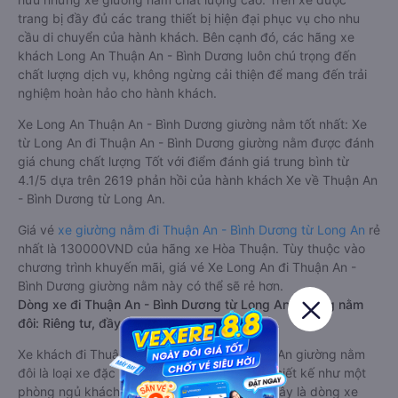
trang bị đầy đủ các trang thiết bị hiện đại phục vụ cho nhu
cầu di chuyển của hành khách. Bên cạnh đó, các hãng xe
khách Long An Thuận An - Bình Dương luôn chú trọng đến
chất lượng dịch vụ, không ngừng cải thiện để mang đến trải
nghiệm hoàn hảo cho hành khách.
Xe Long An Thuận An - Bình Dương giường nằm tốt nhất: Xe
từ Long An đi Thuận An - Bình Dương giường nằm được đánh
giá chung chất lượng Tốt với điểm đánh giá trung bình từ
4.1/5 dựa trên 2619 phản hồi của hành khách Xe về Thuận An
- Bình Dương từ Long An.
Giá vé
xe giường nằm đi Thuận An - Bình Dương từ Long An
rẻ
nhất là 130000VND của hãng xe Hòa Thuận. Tùy thuộc vào
chương trình khuyến mãi, giá vé Xe Long An đi Thuận An -
Bình Dương giường nằm này có thể sẽ rẻ hơn.
Dòng xe đi Thuận An - Bình Dương từ Long An giường nằm
đôi: Riêng tư, đầy đủ tiện nghi
Xe khách đi Thuận An - Bình Dương từ Long An giường nằm
đôi là loại xe đặc biệt. Với mỗi giường được thiết kế như một
phòng ngủ khách sạn sang trọng, hiện đại. Đây là dòng xe