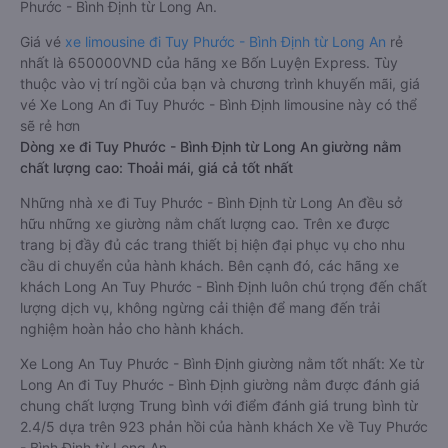
Phước - Bình Định từ Long An.
Giá vé
xe limousine đi Tuy Phước - Bình Định từ Long An
rẻ
nhất là 650000VND của hãng xe Bốn Luyện Express. Tùy
thuộc vào vị trí ngồi của bạn và chương trình khuyến mãi, giá
vé Xe Long An đi Tuy Phước - Bình Định limousine này có thể
sẽ rẻ hơn
Dòng xe đi Tuy Phước - Bình Định từ Long An giường nằm
chất lượng cao: Thoải mái, giá cả tốt nhất
Những nhà xe đi Tuy Phước - Bình Định từ Long An đều sở
hữu những xe giường nằm chất lượng cao. Trên xe được
trang bị đầy đủ các trang thiết bị hiện đại phục vụ cho nhu
cầu di chuyển của hành khách. Bên cạnh đó, các hãng xe
khách Long An Tuy Phước - Bình Định luôn chú trọng đến chất
lượng dịch vụ, không ngừng cải thiện để mang đến trải
nghiệm hoàn hảo cho hành khách.
Xe Long An Tuy Phước - Bình Định giường nằm tốt nhất: Xe từ
Long An đi Tuy Phước - Bình Định giường nằm được đánh giá
chung chất lượng Trung bình với điểm đánh giá trung bình từ
2.4/5 dựa trên 923 phản hồi của hành khách Xe về Tuy Phước
- Bình Định từ Long An.