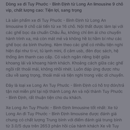
Dòng xe đi Tuy Phước - Bình Định từ Long An limousine 9 chỗ
vip, chất lượng cao: Tiện lợi, sang trọng
Là sản phẩm xe đi Tuy Phước - Bình Định từ Long An
limousine 9 chỗ cải tiến từ xe 16 chỗ. Nội thất được làm lại với
các ghế bọc da chuẩn Châu Âu, không chỉ êm ái cho chuyến
hành trình xa, mà còn mát mẻ và không hề bị hầm bí như các
ghế bọc da bình thường. Kèm theo các ghế có nhiều tiện nghi
hiện đại như ti-vi, tủ lạnh mini, ổ cắm usb, đèn đọc sách, hệ
thống âm thanh cao cấp. Có vách ngăn riêng biệt giữa
khoang lái và khoang hành khách. Khoảng cách giữa các ghế
ngồi rất thoải mái, không nhồi nhét. Luôn đáp ứng được nhu
cầu về sang trọng, thoải mái và tiện nghi trong việc di chuyển.
Đây là loại xe Long An Tuy Phước - Bình Định có hỗ trợ đón/trả
tận nơi miễn phí tại nội thành Long An và nội thành Tuy Phước
- Bình Định, rất thuận tiện cho du khách.
Xe Long An Tuy Phước - Bình Định limousine tốt nhất: Xe từ
Long An đi Tuy Phước - Bình Định limousine được đánh giá
chung có chất lượng Trung bình với điểm đánh giá trung bình
từ 3.0/5 dựa trên 2653 phản hồi của hành khách Xe về Tuy