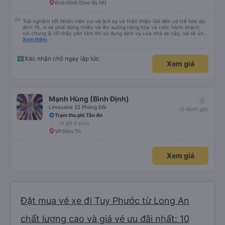
Bình Định (Dọc QL1A)
Trải nghiệm tốt Nhân viên vui vẻ lịch sự và thân thiện Giờ đến có trễ hơn dự
định 1h, vì xe phải dừng nhiều và lên xuống hàng hóa và rước hành khách,
nói chung là tối thấy yên tâm khi sử dụng dịch vụ của nhà xe này, và sẽ ủng
hộ và giới thiệu cho người thân sử dụng dịch vụ của nhà xe này
Xem thêm
Xác nhận chỗ ngay lập tức
Xem giá
star_rate
Mạnh Hùng (Bình Định)
Limousine 22 Phòng Đôi
(0 đánh giá)
Trạm thu phí Tân An
14 giờ 5 phút
VP Diêu Trì
Xem giá
Đặt mua vé xe đi Tuy Phước từ Long An
chất lượng cao và giá vé ưu đãi nhất: 10