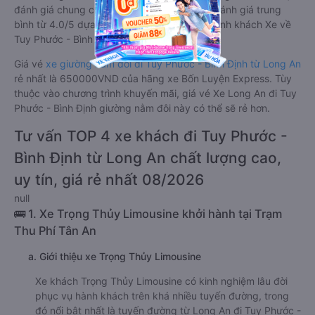
đánh giá chung có chất lượng Tốt với điểm đánh giá trung
bình từ 4.0/5 dựa trên 2653 phản hồi của hành khách Xe về
Tuy Phước - Bình Định từ Long An.
Giá vé
xe giường nằm đôi đi Tuy Phước - Bình Định từ Long An
rẻ nhất là 650000VND của hãng xe Bốn Luyện Express. Tùy
thuộc vào chương trình khuyến mãi, giá vé Xe Long An đi Tuy
Phước - Bình Định giường nằm đôi này có thể sẽ rẻ hơn.
Tư vấn TOP 4 xe khách đi Tuy Phước -
Bình Định từ Long An chất lượng cao,
uy tín, giá rẻ nhất 08/2026
null
🚌 1. Xe Trọng Thủy Limousine khởi hành tại Trạm
Thu Phí Tân An
a. Giới thiệu xe Trọng Thủy Limousine
Xe khách Trọng Thủy Limousine có kinh nghiệm lâu đời
phục vụ hành khách trên khá nhiều tuyến đường, trong
đó nổi bật nhất là tuyến đường từ Long An đi Tuy Phước -