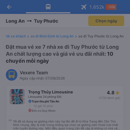
arrow_back
Tải app Vexere ngay!
Tải app Vexere
1.652
k
-30k
Mở app
Mở app
Nhận ưu đãi thành viên độc
-30k/ghế khi đặt vé máy bay qua
quyền
app
Long An
Tuy Phước
Chọn ngày
Vé xe khách
xe đi Bình Định từ Long An
xe đi Tuy Phước từ Long An
Đặt mua vé xe 7 nhà xe đi Tuy Phước từ Long
An chất lượng cao và giá vé ưu đãi nhất
: 10
chuyến mỗi ngày
Vexere Team
Ngày cập nhật: 07/08/2026
Trọng Thủy Limousine
4.8
Limousine 24 phòng Đôi
(1733 đánh giá)
Trạm thu phí Tân An
12 giờ 15 phút
Bến xe Quy Nhơn
Tôi đã sử dụng xe giường nằm này hai lần để đi từ Nha Trang đến Cần Thơ.
Nhìn chung, đây là một trong những lựa chọn xe giường nằm thoải mái nhất
trên tuyến đường này. Một điều quan trọng cần đề cập là không có nhà vệ