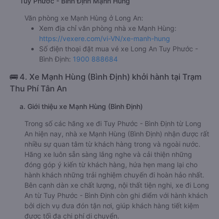
Tuy Phước - Bình Định Mạnh Hùng
Văn phòng xe Mạnh Hùng ở Long An:
Xem địa chỉ văn phòng nhà xe Mạnh Hùng:
https://vexere.com/vi-VN/xe-manh-hung
Số điện thoại đặt mua vé xe Long An Tuy Phước -
Bình Định:
1900 888684
🚌 4. Xe Mạnh Hùng (Bình Định) khởi hành tại Trạm
Thu Phí Tân An
a. Giới thiệu xe Mạnh Hùng (Bình Định)
Trong số các hãng xe đi Tuy Phước - Bình Định từ Long
An hiện nay, nhà xe Mạnh Hùng (Bình Định) nhận được rất
nhiều sự quan tâm từ khách hàng trong và ngoài nước.
Hãng xe luôn sẵn sàng lắng nghe và cải thiện những
đóng góp ý kiến từ khách hàng, hứa hẹn mang lại cho
hành khách những trải nghiệm chuyến đi hoàn hảo nhất.
Bên cạnh dàn xe chất lượng, nội thất tiện nghi, xe đi Long
An từ Tuy Phước - Bình Định còn ghi điểm với hành khách
bởi dịch vụ đưa đón tận nơi, giúp khách hàng tiết kiệm
được tối đa chi phí di chuyển.