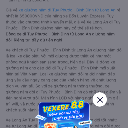
Giá vé
xe giường nằm đi Tuy Phước - Bình Định từ Long An
rẻ
nhất là 650000VND của hãng xe Bốn Luyện Express. Tùy
thuộc vào chương trình khuyến mãi, giá vé Xe Long An đi Tuy
Phước - Bình Định giường nằm này có thể sẽ rẻ hơn.
Dòng xe đi Tuy Phước - Bình Định từ Long An giường nằm
đôi: Riêng tư, đầy đủ tiện nghi
Xe khách đi Tuy Phước - Bình Định từ Long An giường nằm đôi
là loại xe đặc biệt. Với mỗi giường được thiết kế như một
phòng ngủ khách sạn sang trọng, hiện đại. Đây là dòng xe
giường nằm cho cặp đôi đi Tuy Phước - Bình Định mới xuất
hiện tại Việt Nam. Loại xe giường nằm đôi ra đời nhằm đáp
ứng yêu cầu ngày càng cao của khách hàng về chất lượng
dịch vụ vận tải. So với xe giường nằm thông thường, xe
giường nằm đôi đi Tuy Phước - Bình Định có nhiều ưu điểm và
tiện nghi vượt trội. Màn hình LCD với hàng nghìn bộ phim giải
trí, wifi, và nước uống và chăn đắp miễn phí phục vụ hành
khách suốt hành trình.
Xe Long An Tuy Phước - Bình Định giường nằm đôi tốt nhất:
Xe từ Long An đi Tuy Phước - Bình Định giường nằm đôi được