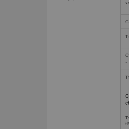
x
C
T
C
-
Tr
C
c
T
ti