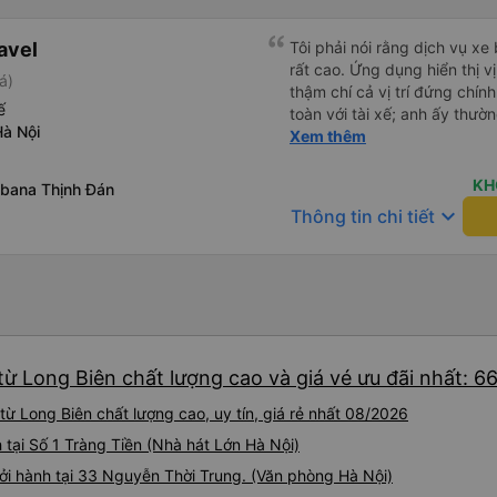
avel
Tôi phải nói rằng dịch vụ xe
rất cao. Ứng dụng hiển thị vị
á)
thậm chí cả vị trí đứng chín
ế
toàn với tài xế; anh ấy thư
Hà Nội
tôi có cần gì không. Chúng t
Xem thêm
giá cao dịch vụ vận chuyển 
KH
bana Thịnh Đán
keyboard_arrow_down
Thông tin chi tiết
ừ Long Biên chất lượng cao và giá vé ưu đãi nhất: 6
ừ Long Biên chất lượng cao, uy tín, giá rẻ nhất 08/2026
h tại Số 1 Tràng Tiền (Nhà hát Lớn Hà Nội)
i hành tại 33 Nguyễn Thời Trung. (Văn phòng Hà Nội)