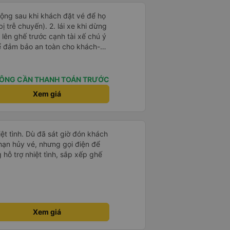
 động sau khi khách đặt vé để họ
). 2. lái xe khi dừng
lên ghế trước cạnh tài xế chú ý
ể đảm bảo an toàn cho khách-
 chữ nhật dạng ô lưới, cửa
vỉa hè tương đương 1 viên gạch
ÔNG CẦN THANH TOÁN TRƯỚC
n Tng kịp 20h, để khách nối
Xem giá
g đãng.
ệt tình. Dù đã sát giờ đón khách
hạn hủy vé, nhưng gọi điện để
hỗ trợ nhiệt tình, sắp xếp ghế
Xem giá