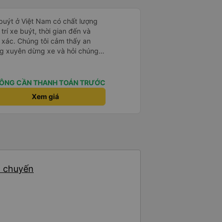
 buýt ở Việt Nam có chất lượng
 trí xe buýt, thời gian đến và
h xác. Chúng tôi cảm thấy an
ờng xuyên dừng xe và hỏi chúng
ôi rất hài lòng. Chúng tôi đánh
này.
ÔNG CẦN THANH TOÁN TRƯỚC
Xem giá
6 chuyến