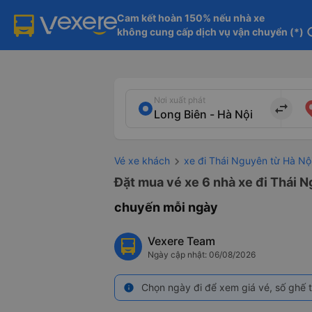
Cam kết hoàn 150% nếu nhà xe

không cung cấp dịch vụ vận chuyển (*)
in
Nơi xuất phát
import_export
Vé xe khách
xe đi Thái Nguyên từ Hà Nộ
Đặt mua vé xe 6 nhà xe đi Thái N
chuyến mỗi ngày
Vexere Team
Ngày cập nhật: 06/08/2026
Chọn ngày đi để xem giá vé, số ghế t
info