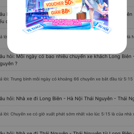
âu hỏi: Khoảng cách từ Long Biên - Hà Nội đi Thái Nguyên
ếu di chuyển bằng xe khách?
rả lời: Đoạn đường đi Thái Nguyên - Thái Nguyên từ Long Biên - Hà 
âu hỏi: Mỗi ngày có bao nhiêu chuyến xe khách Long Biên -
guyên ?
rả lời: Trung bình mỗi ngày có khoảng 66 chuyến xe bắt đầu từ 5:15
âu hỏi: Nhà xe đi Long Biên - Hà Nội Thái Nguyên - Thái 
rả lời: Chuyến xe có giờ xuất phát sớm nhất vào lúc 5:15 là của nhà 
âu hỏi: Nhà xe đi Thái Nguyên - Thái Nguyên từ Long Biên 