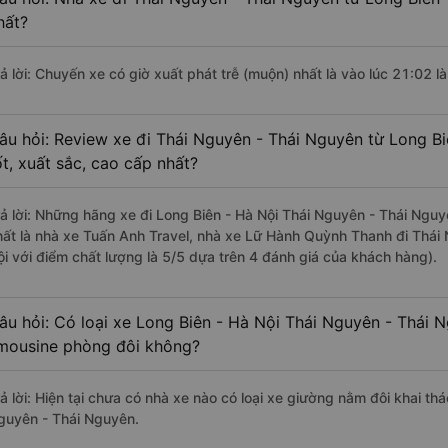
hất?
rả lời: Chuyến xe có giờ xuất phát trễ (muộn) nhất là vào lúc 21:02 l
âu hỏi: Review xe đi Thái Nguyên - Thái Nguyên từ Long Bi
ốt, xuất sắc, cao cấp nhất?
rả lời: Những hãng xe đi Long Biên - Hà Nội Thái Nguyên - Thái Nguy
hất là nhà xe Tuấn Anh Travel, nhà xe Lữ Hành Quỳnh Thanh đi Thái
ội với điểm chất lượng là 5/5 dựa trên 4 đánh giá của khách hàng).
âu hỏi: Có loại xe Long Biên - Hà Nội Thái Nguyên - Thái 
imousine phòng đôi không?
ả lời: Hiện tại chưa có nhà xe nào có loại xe giường nằm đôi khai th
guyên - Thái Nguyên.