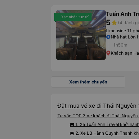
Tuấn Anh Tr
Xác nhận tức thì
5
star
(4 đánh gi
Limousine 11 gh
Nhà hát Lớn 
1h50m
Khách sạn Ha
Xem thêm chuyến
Đặt mua vé xe đi Thái Nguyên t
Tư vấn TOP 3 xe khách đi Thái Nguyên t
🚌 1. Xe Tuấn Anh Travel khởi hàn
🚌 2. Xe Lữ Hành Quỳnh Thanh khở