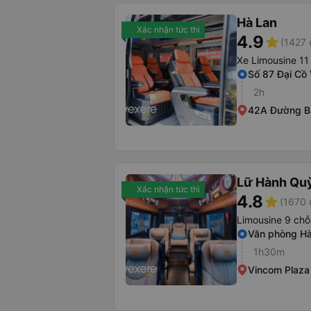
Hà Lan
Xác nhận tức thì
4.9
star
(1427 
Xe Limousine 11
Số 87 Đại Cồ 
2h
42A Đường B
Lữ Hành Qu
Xác nhận tức thì
4.8
star
(1670 
Limousine 9 chỗ
Văn phòng Hà
1h30m
Vincom Plaza