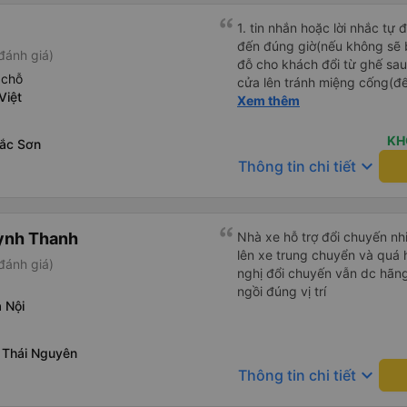
1. tin nhắn hoặc lời nhắc tự
đến đúng giờ(nếu không sẽ bị trễ chuyến
đánh giá)
đỗ cho khách đổi từ ghế sau 
 chỗ
cửa lên tránh miệng cống(đ
Việt
tại HN: miệng cống bằng sắt
Xem thêm
miệng cống còn kết nối với 
lát viền vỉa hè 50-60cm. 3. Thái độ và tay nghề tài xế tốt.
KH
ắc Sơn
Bác tài đã cố gắng để về đế
keyboard_arrow_down
Thông tin chi tiết
chuyến Xe 11 chỗ nên thoán
ỳnh Thanh
Nhà xe hỗ trợ đổi chuyến nhi
lên xe trung chuyển và quá 
đánh giá)
nghị đổi chuyến vẫn dc hãng 
ngồi đúng vị trí
 Nội
 Thái Nguyên
keyboard_arrow_down
Thông tin chi tiết