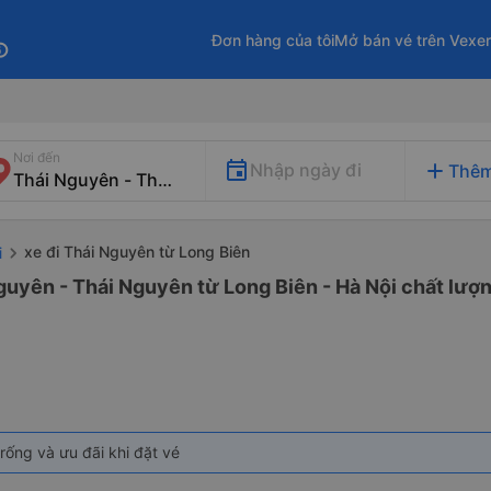
Đơn hàng của tôi
Mở bán vé trên Vexe
fo
Nơi đến
add
Nhập ngày đi
Thêm
xe đi Thái Nguyên từ Long Biên
i
guyên - Thái Nguyên từ Long Biên - Hà Nội chất lượn
rống và ưu đãi khi đặt vé