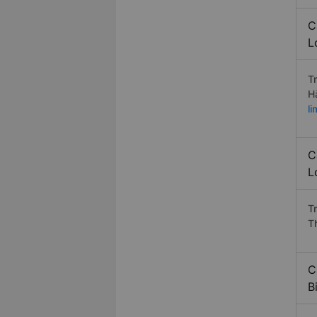
C
L
T
H
l
C
L
T
T
C
B