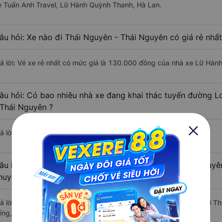
e Tuấn Anh Travel, Lữ Hành Quỳnh Thanh, Hà Lan.
âu hỏi: Xe nào đi Thái Nguyên - Thái Nguyên có giá rẻ nhấ
rả lời: Vé xe rẻ nhất có mức giá là 130.000 đồng của nhà xe Lữ Hà
âu hỏi: Có bao nhiêu nhà xe đang khai thác tuyến đường L
 Thái Nguyên ?
ả lời: Hiện tại có 3 nhà xe khai thác tuyến đường.
âu hỏi: Từ Long Biên - Hà Nội đi Thái Nguyên - Thái Nguyên
huyển bằng xe khách?
rả lời: Thời gian di chuyển bằng xe khách từ Long Biên - Hà Nội đi 
ếng, nếu mật độ giao thông thuận lợi.