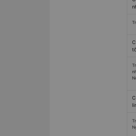
n
T
C
t
T
n
N
C
l
Tr
N