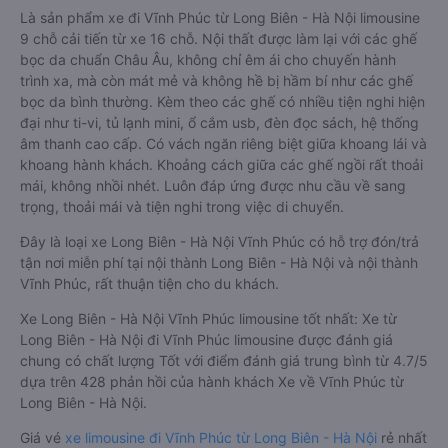
Là sản phẩm xe đi Vĩnh Phúc từ Long Biên - Hà Nội limousine
9 chỗ cải tiến từ xe 16 chỗ. Nội thất được làm lại với các ghế
bọc da chuẩn Châu Âu, không chỉ êm ái cho chuyến hành
trình xa, mà còn mát mẻ và không hề bị hầm bí như các ghế
bọc da bình thường. Kèm theo các ghế có nhiều tiện nghi hiện
đại như ti-vi, tủ lạnh mini, ổ cắm usb, đèn đọc sách, hệ thống
âm thanh cao cấp. Có vách ngăn riêng biệt giữa khoang lái và
khoang hành khách. Khoảng cách giữa các ghế ngồi rất thoải
mái, không nhồi nhét. Luôn đáp ứng được nhu cầu về sang
trọng, thoải mái và tiện nghi trong việc di chuyển.
Đây là loại xe Long Biên - Hà Nội Vĩnh Phúc có hỗ trợ đón/trả
tận nơi miễn phí tại nội thành Long Biên - Hà Nội và nội thành
Vĩnh Phúc, rất thuận tiện cho du khách.
Xe Long Biên - Hà Nội Vĩnh Phúc limousine tốt nhất: Xe từ
Long Biên - Hà Nội đi Vĩnh Phúc limousine được đánh giá
chung có chất lượng Tốt với điểm đánh giá trung bình từ 4.7/5
dựa trên 428 phản hồi của hành khách Xe về Vĩnh Phúc từ
Long Biên - Hà Nội.
Giá vé
xe limousine đi Vĩnh Phúc từ Long Biên - Hà Nội
rẻ nhất