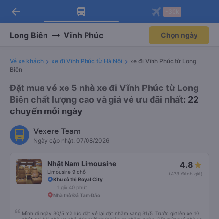
arrow_back
Tải app Vexere ngay!
Tải app Vexere
-30k
Mở app
Mở app
Nhận ưu đãi thành viên độc
-30k/ghế khi đặt vé máy bay qua
quyền
app
Long Biên
Vĩnh Phúc
Chọn ngày
Vé xe khách
xe đi Vĩnh Phúc từ Hà Nội
xe đi Vĩnh Phúc từ Long
Biên
Đặt mua vé xe 5 nhà xe đi Vĩnh Phúc từ Long
Biên chất lượng cao và giá vé ưu đãi nhất
: 22
chuyến mỗi ngày
Vexere Team
Ngày cập nhật: 07/08/2026
Nhật Nam Limousine
4.8
Limousine 9 chỗ
(428 đánh giá)
Khu đô thị Royal City
1 giờ 40 phút
Nhà thờ Đá Tam Đảo
Mình đi ngày 30/5 mà lúc đặt vé lại đặt nhầm sang 31/5. Trước giờ lên xe 10