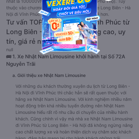
nhất là 100000VND của hãng xe Hoàng Hà (Phú Thọ). Tùy
thuộc vào chương trình khuyến mãi, giá vé Xe Long Biên - Hà
Nội đi Vĩnh Phúc giường nằm này có thể sẽ rẻ hơn.
Tư vấn TOP 2 xe khách đi Vĩnh Phúc từ
Long Biên - Hà Nội chất lượng cao, uy
tín, giá rẻ nhất 08/2026
null
🚌 1. Xe Nhật Nam Limousine khởi hành tại Số 72A
Nguyễn Trãi
a. Giới thiệu xe Nhật Nam Limousine
Với những du khách thường xuyên du lịch từ Long Biên -
Hà Nội đi Vĩnh Phúc thì chắc hẳn sẽ rất quen thuộc với
hãng xe Nhật Nam Limousine. Với kinh nghiệm nhiều năm
hoạt động trên khá nhiều tuyến đường nên Nhật Nam
Limousine hiểu rất rõ nhu cầu di chuyển của nhiều hành
khách. Cũng chính vì vậy mà nhà xe Nhật Nam Limousine
đi Vĩnh Phúc từ Long Biên - Hà Nội đã không ngừng nâng
cao chất lượng xe và hoàn thiện dịch vụ chăm sóc khách
hàng, đảm bảo mang lại cho hành khách những trải