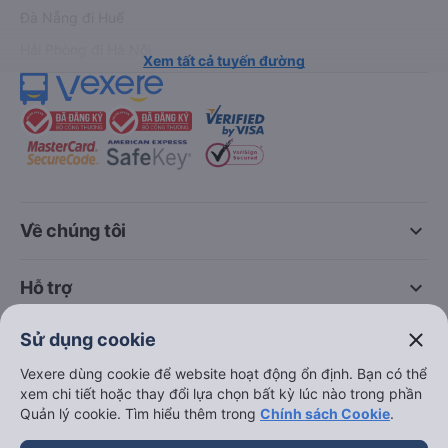
Đà Nẵng đi Huế
Hải Phòng đi Hà Nội
Xem tất cả tuyến đường
keyboard_arrow_down
Về chúng tôi
keyboard_arrow_down
Hỗ trợ
close
Sử dụng cookie
keyboard_arrow_down
Trở thành đối tác
Vexere dùng cookie để website hoạt động ổn định. Bạn có thể
xem chi tiết hoặc thay đổi lựa chọn bất kỳ lúc nào trong phần
Đối tác thanh toán
Quản lý cookie. Tìm hiểu thêm trong
Chính sách Cookie
.