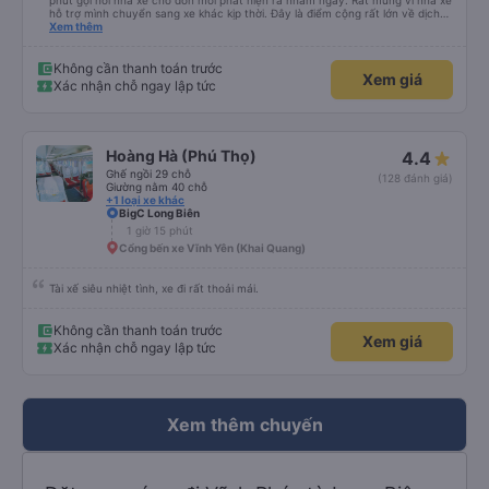
phút gọi hỏi nhà xe chỗ đón mới phát hiện ra nhầm ngày. Rất mừng vì nhà xe
hỗ trợ mình chuyển sang xe khác kịp thời. Đây là điểm cộng rất lớn về dịch
vụ. Anh tài xế rất tốt bụng, đã giúp mình có một số thông tin hữu ích khi đến
Xem thêm
chơi Tam Đảo
Không cần thanh toán trước
Xem giá
Xác nhận chỗ ngay lập tức
Hoàng Hà (Phú Thọ)
4.4
Ghế ngồi 29 chỗ
(128 đánh giá)
Giường nằm 40 chỗ
+1 loại xe khác
BigC Long Biên
1 giờ 15 phút
Cổng bến xe Vĩnh Yên (Khai Quang)
Tài xế siêu nhiệt tình, xe đi rất thoải mái.
Không cần thanh toán trước
Xem giá
Xác nhận chỗ ngay lập tức
Xem thêm chuyến