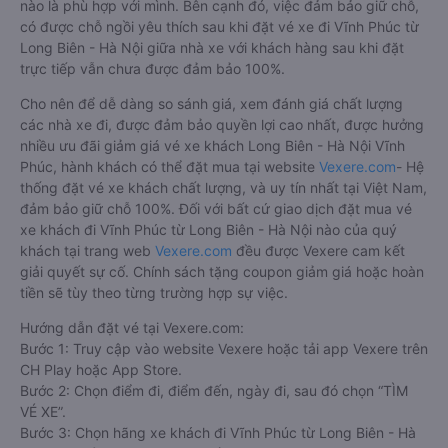
nào là phù hợp với mình. Bên cạnh đó, việc đảm bảo giữ chỗ,
có được chỗ ngồi yêu thích sau khi đặt vé xe đi Vĩnh Phúc từ
Long Biên - Hà Nội giữa nhà xe với khách hàng sau khi đặt
trực tiếp vẫn chưa được đảm bảo 100%.
Cho nên để dễ dàng so sánh giá, xem đánh giá chất lượng
các nhà xe đi, được đảm bảo quyền lợi cao nhất, được hưởng
nhiều ưu đãi giảm giá vé xe khách Long Biên - Hà Nội Vĩnh
Phúc, hành khách có thể đặt mua tại website
Vexere.com
- Hệ
thống đặt vé xe khách chất lượng, và uy tín nhất tại Việt Nam,
đảm bảo giữ chỗ 100%. Đối với bất cứ giao dịch đặt mua vé
xe khách đi Vĩnh Phúc từ Long Biên - Hà Nội nào của quý
khách tại trang web
Vexere.com
đều được Vexere cam kết
giải quyết sự cố. Chính sách tặng coupon giảm giá hoặc hoàn
tiền sẽ tùy theo từng trường hợp sự việc.
Hướng dẫn đặt vé tại Vexere.com:
Bước 1: Truy cập vào website Vexere hoặc tải app Vexere trên
CH Play hoặc App Store.
Bước 2: Chọn điểm đi, điểm đến, ngày đi, sau đó chọn “TÌM
VÉ XE”.
Bước 3: Chọn hãng xe khách đi Vĩnh Phúc từ Long Biên - Hà