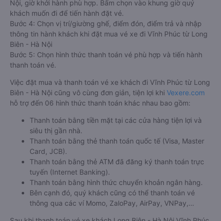
Nội, giờ khởi hành phù hợp. Bấm chọn vào khung giờ quý
khách muốn đi để tiến hành đặt vé.
Bước 4: Chọn vị trí/giường ghế, điểm đón, điểm trả và nhập
thông tin hành khách khi đặt mua vé xe đi Vĩnh Phúc từ Long
Biên - Hà Nội
Bước 5: Chọn hình thức thanh toán vé phù hợp và tiến hành
thanh toán vé.
Việc đặt mua và thanh toán vé xe khách đi Vĩnh Phúc từ Long
Biên - Hà Nội cũng vô cùng đơn giản, tiện lợi khi
Vexere.com
hỗ trợ đến 06 hình thức thanh toán khác nhau bao gồm:
Thanh toán bằng tiền mặt tại các cửa hàng tiện lợi và
siêu thị gần nhà.
Thanh toán bằng thẻ thanh toán quốc tế (Visa, Master
Card, JCB).
Thanh toán bằng thẻ ATM đã đăng ký thanh toán trực
tuyến (Internet Banking).
Thanh toán bằng hình thức chuyển khoản ngân hàng.
Bên cạnh đó, quý khách cũng có thể thanh toán vé
thông qua các ví Momo, ZaloPay, AirPay, VNPay,…
Sau khi thanh toán vé xe khách Long Biên - Hà Nội Vĩnh Phúc