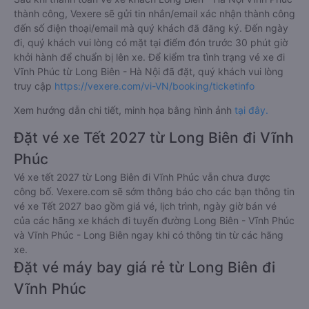
thành công, Vexere sẽ gửi tin nhắn/email xác nhận thành công
đến số điện thoại/email mà quý khách đã đăng ký. Đến ngày
đi, quý khách vui lòng có mặt tại điểm đón trước 30 phút giờ
khởi hành để chuẩn bị lên xe. Để kiểm tra tình trạng vé xe đi
Vĩnh Phúc từ Long Biên - Hà Nội đã đặt, quý khách vui lòng
truy cập
https://vexere.com/vi-VN/booking/ticketinfo
Xem hướng dẫn chi tiết, minh họa bằng hình ảnh
tại đây.
Đặt vé xe Tết 2027 từ Long Biên đi Vĩnh
Phúc
Vé xe tết 2027 từ Long Biên đi Vĩnh Phúc vẫn chưa được
công bố. Vexere.com sẽ sớm thông báo cho các bạn thông tin
vé xe Tết 2027 bao gồm giá vé, lịch trình, ngày giờ bán vé
của các hãng xe khách đi tuyến đường Long Biên - Vĩnh Phúc
và Vĩnh Phúc - Long Biên ngay khi có thông tin từ các hãng
xe.
Đặt vé máy bay giá rẻ từ Long Biên đi
Vĩnh Phúc