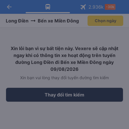
arrow_back
Tải app Vexere ngay!
Tải app Vexere
2.936
k
-30k
Mở app
Mở app
Nhận ưu đãi thành viên độc
-30k/ghế khi đặt vé máy bay qua
quyền
app
Long Điền
Bến xe Miền Đông
Chọn ngày
Xin lỗi bạn vì sự bất tiện này. Vexere sẽ cập nhật
ngay khi có thông tin xe hoạt động trên tuyến
đường Long Điền đi Bến xe Miền Đông ngày
09/08/2026
Xin bạn vui lòng thay đổi tuyến đường tìm kiếm
Thay đổi tìm kiếm