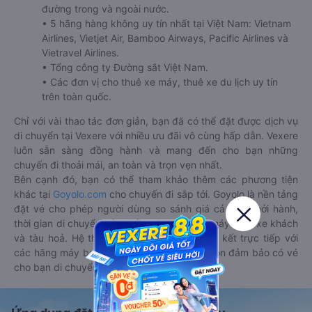
đường trong và ngoài nước.
• 5 hãng hàng không uy tín nhất tại Việt Nam: Vietnam
Airlines, Vietjet Air, Bamboo Airways, Pacific Airlines và
Vietravel Airlines.
• Tổng công ty Đường sắt Việt Nam.
• Các đơn vị cho thuê xe máy, thuê xe du lịch uy tín
trên toàn quốc.
Chỉ với vài thao tác đơn giản, bạn đã có thể đặt được dịch vụ
di chuyển tại Vexere với nhiều ưu đãi vô cùng hấp dẫn. Vexere
luôn sẵn sàng đồng hành và mang đến cho bạn những
chuyến đi thoải mái, an toàn và trọn vẹn nhất.
Bên cạnh đó, bạn có thể tham khảo thêm các phương tiện
khác tại
Goyolo.com
cho chuyến đi sắp tới. Goyolo là nền tảng
đặt vé cho phép người dùng so sánh giá cả, giờ khởi hành,
thời gian di chuyển của nhiều phương tiện máy bay, xe khách
và tàu hoả. Hệ thống của Goyolo được liên kết trực tiếp với
các hãng máy bay, xe khách và tàu hoả, luôn đảm bảo có vé
cho bạn di chuyển.