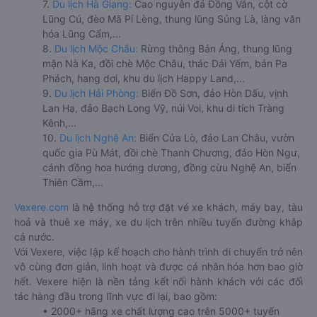
7.
Du lịch Hà Giang:
Cao nguyên đá Đồng Văn, cột cờ
Lũng Cú, đèo Mã Pí Lèng, thung lũng Sủng Là, làng văn
hóa Lũng Cẩm,...
8.
Du lịch Mộc Châu:
Rừng thông Bản Áng, thung lũng
mận Nà Ka, đồi chè Mộc Châu, thác Dải Yếm, bản Pa
Phách, hang dơi, khu du lịch Happy Land,...
9.
Du lịch Hải Phòng:
Biển Đồ Sơn, đảo Hòn Dấu, vịnh
Lan Hạ, đảo Bạch Long Vỹ, núi Voi, khu di tích Tràng
Kênh,...
10.
Du lịch Nghệ An:
Biển Cửa Lò, đảo Lan Châu, vườn
quốc gia Pù Mát, đồi chè Thanh Chương, đảo Hòn Ngư,
cánh đồng hoa hướng dương, đồng cừu Nghệ An, biển
Thiên Cầm,...
Vexere.com
là hệ thống hỗ trợ đặt vé xe khách, máy bay, tàu
hoả và thuê xe máy, xe du lịch trên nhiều tuyến đường khắp
cả nước.
Với Vexere, việc lập kế hoạch cho hành trình di chuyển trở nên
vô cùng đơn giản, linh hoạt và được cá nhân hóa hơn bao giờ
hết. Vexere hiện là nền tảng kết nối hành khách với các đối
tác hàng đầu trong lĩnh vực đi lại, bao gồm:
• 2000+ hãng xe chất lượng cao trên 5000+ tuyến