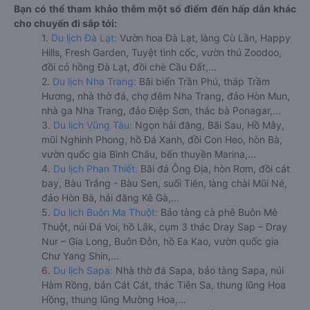
Bạn có thể tham khảo thêm một số điểm đến hấp dẫn khác
cho chuyến đi sắp tới:
1.
Du lịch Đà Lạt:
Vườn hoa Đà Lạt, làng Cù Lần, Happy
Hills, Fresh Garden, Tuyệt tình cốc, vườn thú Zoodoo,
đồi cỏ hồng Đà Lạt, đồi chè Cầu Đất,...
2.
Du lịch Nha Trang:
Bãi biển Trần Phú, tháp Trầm
Hương, nhà thờ đá, chợ đêm Nha Trang, đảo Hòn Mun,
nhà ga Nha Trang, đảo Điệp Sơn, thác bà Ponagar,...
3.
Du lịch Vũng Tàu:
Ngọn hải đăng, Bãi Sau, Hồ Mây,
mũi Nghinh Phong, hồ Đá Xanh, đồi Con Heo, hòn Bà,
vườn quốc gia Bình Châu, bến thuyền Marina,...
4.
Du lịch Phan Thiết:
Bãi đá Ông Địa, hòn Rơm, đồi cát
bay, Bàu Trắng - Bàu Sen, suối Tiên, làng chài Mũi Né,
đảo Hòn Bà, hải đăng Kê Gà,...
5.
Du lịch Buôn Ma Thuột:
Bảo tàng cà phê Buôn Mê
Thuột, núi Đá Voi, hồ Lắk, cụm 3 thác Dray Sap – Dray
Nur – Gia Long, Buôn Đôn, hồ Ea Kao, vườn quốc gia
Chư Yang Shin,...
6.
Du lịch Sapa:
Nhà thờ đá Sapa, bảo tàng Sapa, núi
Hàm Rồng, bản Cát Cát, thác Tiên Sa, thung lũng Hoa
Hồng, thung lũng Mường Hoa,...