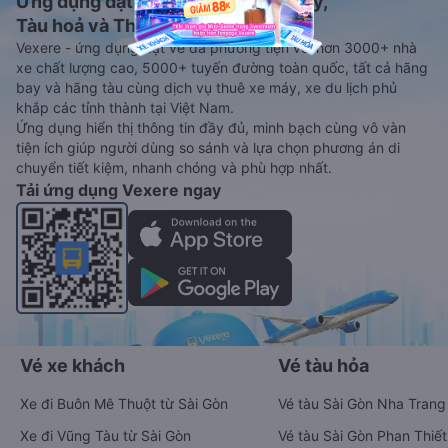
Ứng dụng đặt vé Xe khách, Máy bay,
Tàu hoả và Thuê xe
Vexere - ứng dụng đặt vé đa phương tiện với hơn 3000+ nhà
xe chất lượng cao, 5000+ tuyến đường toàn quốc, tất cả hãng
bay và hãng tàu cùng dịch vụ thuê xe máy, xe du lịch phủ
khắp các tỉnh thành tại Việt Nam.
Ứng dụng hiển thị thông tin đầy đủ, minh bạch cùng vô vàn
tiện ích giúp người dùng so sánh và lựa chọn phương án di
chuyển tiết kiệm, nhanh chóng và phù hợp nhất.
Tải ứng dụng Vexere ngay
Vé xe khách
Vé tàu hỏa
Xe đi Buôn Mê Thuột từ Sài Gòn
Vé tàu Sài Gòn Nha Trang
Xe đi Vũng Tàu từ Sài Gòn
Vé tàu Sài Gòn Phan Thiết