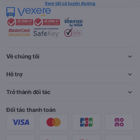
Xem tất cả tuyến đường
keyboard_arrow_down
Về chúng tôi
keyboard_arrow_down
Hỗ trợ
keyboard_arrow_down
Trở thành đối tác
Đối tác thanh toán