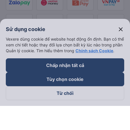
close
Sử dụng cookie
Vexere dùng cookie để website hoạt động ổn định. Bạn có thể
xem chi tiết hoặc thay đổi lựa chọn bất kỳ lúc nào trong phần
Quản lý cookie. Tìm hiểu thêm trong
Chính sách Cookie
.
Chấp nhận tất cả
Tùy chọn cookie
Từ chối
Theo dõi chúng tôi trên
Facebook
Tiktok
Youtube
Công ty TNHH Thương Mại Dịch Vụ Vexere