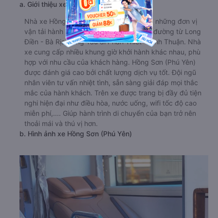
a. Giới thiệu xe Hồng Sơn (Phú Yên)
Nhà xe Hồng Sơn (Phú Yên) là một trong những đơn vị
vận tải hành khách hàng đầu trên tuyến đường từ Long
Điền - Bà Rịa-Vũng Tàu đi Phan Thiết - Bình Thuận. Nhà
xe cung cấp nhiều khung giờ khởi hành khác nhau, phù
hợp với nhu cầu của khách hàng. Hồng Sơn (Phú Yên)
được đánh giá cao bởi chất lượng dịch vụ tốt. Đội ngũ
nhân viên tư vấn nhiệt tình, sẵn sàng giải đáp mọi thắc
mắc của hành khách. Trên xe được trang bị đầy đủ tiện
nghi hiện đại như điều hòa, nước uống, wifi tốc độ cao
miễn phí,.... Giúp hành trình di chuyển của bạn trở nên
thoải mái và thú vị hơn.
b. Hình ảnh xe Hồng Sơn (Phú Yên)