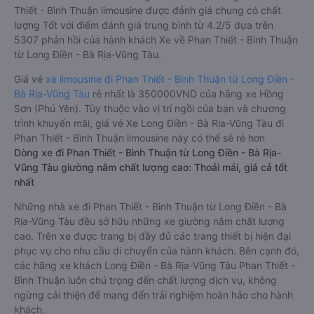
Thiết - Bình Thuận limousine được đánh giá chung có chất
lượng Tốt với điểm đánh giá trung bình từ 4.2/5 dựa trên
5307 phản hồi của hành khách Xe về Phan Thiết - Bình Thuận
từ Long Điền - Bà Rịa-Vũng Tàu.
Giá vé
xe limousine đi Phan Thiết - Bình Thuận từ Long Điền -
Bà Rịa-Vũng Tàu
rẻ nhất là 350000VND của hãng xe Hồng
Sơn (Phú Yên). Tùy thuộc vào vị trí ngồi của bạn và chương
trình khuyến mãi, giá vé Xe Long Điền - Bà Rịa-Vũng Tàu đi
Phan Thiết - Bình Thuận limousine này có thể sẽ rẻ hơn
Dòng xe đi Phan Thiết - Bình Thuận từ Long Điền - Bà Rịa-
Vũng Tàu giường nằm chất lượng cao: Thoải mái, giá cả tốt
nhất
Những nhà xe đi Phan Thiết - Bình Thuận từ Long Điền - Bà
Rịa-Vũng Tàu đều sở hữu những xe giường nằm chất lượng
cao. Trên xe được trang bị đầy đủ các trang thiết bị hiện đại
phục vụ cho nhu cầu di chuyển của hành khách. Bên cạnh đó,
các hãng xe khách Long Điền - Bà Rịa-Vũng Tàu Phan Thiết -
Bình Thuận luôn chú trọng đến chất lượng dịch vụ, không
ngừng cải thiện để mang đến trải nghiệm hoàn hảo cho hành
khách.