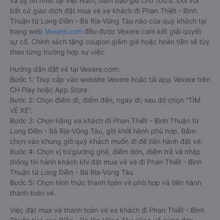
và uy tín nhất tại Việt Nam, đảm bảo giữ chỗ 100%. Đối với
bất cứ giao dịch đặt mua vé xe khách đi Phan Thiết - Bình
Thuận từ Long Điền - Bà Rịa-Vũng Tàu nào của quý khách tại
trang web
Vexere.com
đều được Vexere cam kết giải quyết
sự cố. Chính sách tặng coupon giảm giá hoặc hoàn tiền sẽ tùy
theo từng trường hợp sự việc.
Hướng dẫn đặt vé tại Vexere.com:
Bước 1: Truy cập vào website Vexere hoặc tải app Vexere trên
CH Play hoặc App Store.
Bước 2: Chọn điểm đi, điểm đến, ngày đi, sau đó chọn “TÌM
VÉ XE”.
Bước 3: Chọn hãng xe khách đi Phan Thiết - Bình Thuận từ
Long Điền - Bà Rịa-Vũng Tàu, giờ khởi hành phù hợp. Bấm
chọn vào khung giờ quý khách muốn đi để tiến hành đặt vé.
Bước 4: Chọn vị trí/giường ghế, điểm đón, điểm trả và nhập
thông tin hành khách khi đặt mua vé xe đi Phan Thiết - Bình
Thuận từ Long Điền - Bà Rịa-Vũng Tàu
Bước 5: Chọn hình thức thanh toán vé phù hợp và tiến hành
thanh toán vé.
Việc đặt mua và thanh toán vé xe khách đi Phan Thiết - Bình