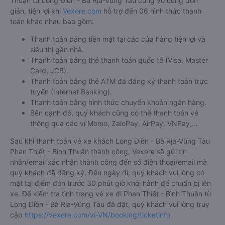
Thuận từ Long Điền - Bà Rịa-Vũng Tàu cũng vô cùng đơn
giản, tiện lợi khi
Vexere.com
hỗ trợ đến 06 hình thức thanh
toán khác nhau bao gồm:
Thanh toán bằng tiền mặt tại các cửa hàng tiện lợi và
siêu thị gần nhà.
Thanh toán bằng thẻ thanh toán quốc tế (Visa, Master
Card, JCB).
Thanh toán bằng thẻ ATM đã đăng ký thanh toán trực
tuyến (Internet Banking).
Thanh toán bằng hình thức chuyển khoản ngân hàng.
Bên cạnh đó, quý khách cũng có thể thanh toán vé
thông qua các ví Momo, ZaloPay, AirPay, VNPay,…
Sau khi thanh toán vé xe khách Long Điền - Bà Rịa-Vũng Tàu
Phan Thiết - Bình Thuận thành công, Vexere sẽ gửi tin
nhắn/email xác nhận thành công đến số điện thoại/email mà
quý khách đã đăng ký. Đến ngày đi, quý khách vui lòng có
mặt tại điểm đón trước 30 phút giờ khởi hành để chuẩn bị lên
xe. Để kiểm tra tình trạng vé xe đi Phan Thiết - Bình Thuận từ
Long Điền - Bà Rịa-Vũng Tàu đã đặt, quý khách vui lòng truy
cập
https://vexere.com/vi-VN/booking/ticketinfo