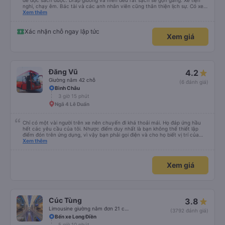
để đọc sách được. Drap giường và mền đều rất sạch sẽ gọn gàng. Xe tiện
nghi, chạy êm. Bác tài và các anh nhân viên cũng thân thiện lịch sự. Có xe
trung chuyển về nội thành thành phố tuy hoà rất tiện. Giá vé hợp lý. Nói
Xem thêm
chung là mình rất ưng ý, cảm ơn nhà xe.
Xác nhận chỗ ngay lập tức
Xem giá
Đăng Vũ
4.2
Giường nằm 42 chỗ
(6 đánh giá)
Bình Châu
3 giờ 15 phút
Ngã 4 Lê Duẩn
Chỉ có một vài người trên xe nên chuyến đi khá thoải mái. Họ đáp ứng hầu
hết các yêu cầu của tôi. Nhược điểm duy nhất là bạn không thể thiết lập
điểm đón trên ứng dụng, vì vậy bạn phải gọi điện và cho họ biết vị trí của
mình.
Xem thêm
Xem giá
Cúc Tùng
3.8
Limousine giường nằm đơn 21 chỗ (WC)
(3792 đánh giá)
Bến xe Long Điền
5 giờ 10 phút