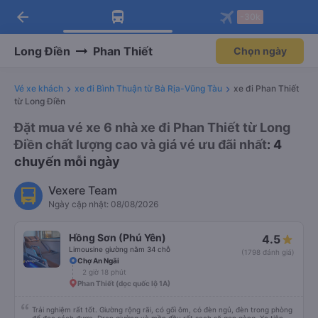
arrow_back
Tải app Vexere ngay!
Tải app Vexere
-30k
Mở app
Mở app
Nhận ưu đãi thành viên độc
-30k/ghế khi đặt vé máy bay qua
quyền
app
Long Điền
Phan Thiết
Chọn ngày
Vé xe khách
xe đi Bình Thuận từ Bà Rịa-Vũng Tàu
xe đi Phan Thiết
từ Long Điền
Đặt mua vé xe 6 nhà xe đi Phan Thiết từ Long
Điền chất lượng cao và giá vé ưu đãi nhất
: 4
chuyến mỗi ngày
Vexere Team
Ngày cập nhật: 08/08/2026
Hồng Sơn (Phú Yên)
4.5
Limousine giường nằm 34 chỗ
(1798 đánh giá)
Chợ An Ngãi
2 giờ 18 phút
Phan Thiết (dọc quốc lộ 1A)
Trải nghiệm rất tốt. Giường rộng rãi, có gối ôm, có đèn ngủ, đèn trong phòng