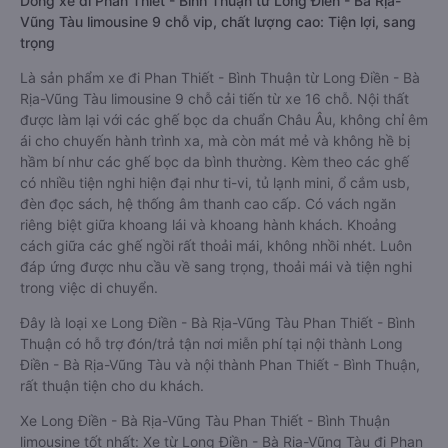
Dòng xe đi Phan Thiết - Bình Thuận từ Long Điền - Bà Rịa-
Vũng Tàu limousine 9 chỗ vip, chất lượng cao: Tiện lợi, sang
trọng
Là sản phẩm xe đi Phan Thiết - Bình Thuận từ Long Điền - Bà
Rịa-Vũng Tàu limousine 9 chỗ cải tiến từ xe 16 chỗ. Nội thất
được làm lại với các ghế bọc da chuẩn Châu Âu, không chỉ êm
ái cho chuyến hành trình xa, mà còn mát mẻ và không hề bị
hầm bí như các ghế bọc da bình thường. Kèm theo các ghế
có nhiều tiện nghi hiện đại như ti-vi, tủ lạnh mini, ổ cắm usb,
đèn đọc sách, hệ thống âm thanh cao cấp. Có vách ngăn
riêng biệt giữa khoang lái và khoang hành khách. Khoảng
cách giữa các ghế ngồi rất thoải mái, không nhồi nhét. Luôn
đáp ứng được nhu cầu về sang trọng, thoải mái và tiện nghi
trong việc di chuyển.
Đây là loại xe Long Điền - Bà Rịa-Vũng Tàu Phan Thiết - Bình
Thuận có hỗ trợ đón/trả tận nơi miễn phí tại nội thành Long
Điền - Bà Rịa-Vũng Tàu và nội thành Phan Thiết - Bình Thuận,
rất thuận tiện cho du khách.
Xe Long Điền - Bà Rịa-Vũng Tàu Phan Thiết - Bình Thuận
limousine tốt nhất: Xe từ Long Điền - Bà Rịa-Vũng Tàu đi Phan