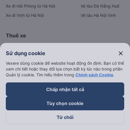
Xe đi Hải Phòng từ Hà Nội
Vé tàu Đà Nẵng Huế
Xe đi Vinh từ Hà Nội
Vé tàu Hà Nội Vinh
Thuê xe
Hà Nội đi Ninh Bình
close
Sử dụng cookie
Hà Nội đi Hạ Long
Vexere dùng cookie để website hoạt động ổn định. Bạn có thể
Hà Nội đi Sa Pa
xem chi tiết hoặc thay đổi lựa chọn bất kỳ lúc nào trong phần
Hà Nội đi Tam Đảo
Quản lý cookie. Tìm hiểu thêm trong
Chính sách Cookie
.
Đà Nẵng đi Hội An
Chấp nhận tất cả
Đà Nẵng đi Huế
Hải Phòng đi Hà Nội
Tùy chọn cookie
Xem tất cả tuyến đường
Từ chối