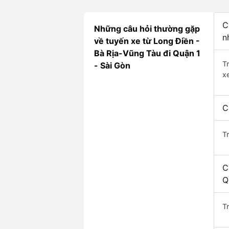
C
Những câu hỏi thường gặp
n
về tuyến xe từ Long Điền -
Bà Rịa-Vũng Tàu đi Quận 1
T
- Sài Gòn
x
C
T
C
Q
Tr