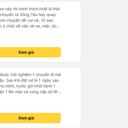
e này thì mình thích nhất là thái
, chuyến ra Vũng Tàu hay quay
nói chuyện rất vui vẻ, 10 sao
p ý chút về việc lái xe, mặc dù
cũng thuộc dạng vững tay lái
 xe cũng ok nhg ko khỏi làm
ảm giác bất an vì tốc độ. Nhg
ên nhà xe hay là gì thì mình cũng
Xem giá
hận vì sự an toàn của bản thân
 ok, lần sau có dịp mình sẽ tiếp
 xe luôn làm ăn phát đạt và luôn
này thì chắc chắn sẽ luôn đắc
 được trải nghiệm 1 chuyến đi mà
ậy. Sau khi đặt vé là 1 ngày sau
ho mình, trước giờ khởi hành 1
nhận 1 lần nữa và cung cấp số đt
ụ tốt, xe sạch sẽ và bác tài chạy
Xem giá