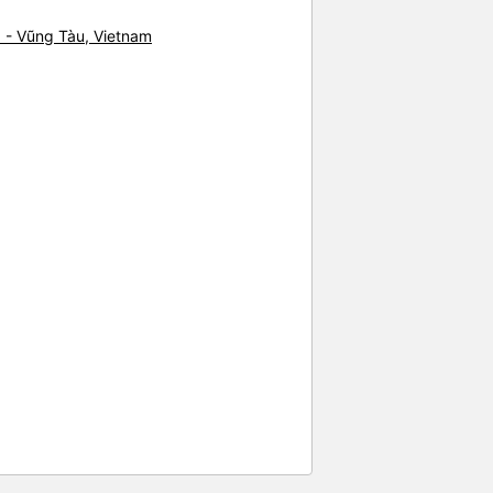
ssage. Có sẵn một điểm dừng để
a - Vũng Tàu, Vietnam
ùy chọn nơi dừng lại so với dịch
ỏi trả khách tại căn hộ của chúng
hòng có thể nói được tiếng Anh
 thiệu công ty dịch vụ vận tải này
đi an toàn.