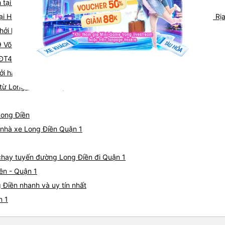
h tại Hồ Tràm (Vũng Tàu)
khác. Nó đi kèm với ghế ma
tại Harbor Fish Market Phuoc Province, Phước Tỉnh, Long Điền, Bà Rị
đi vệ sinh. Bạn có thể chọn t
vụ khác. Người lái xe rất gi
ởi hành tại
tôi. Các nhân viên tại văn p
29 Võ Thị Sáu (Văn phòng Hoa Mai Long Hải)
và rất thân thiện. Tôi sẽ giới
i ĐT44A
cho mọi người để có chuyến 
hởi hành tại 25 Nguyễn Thái Học (Văn phòng Vũng Tàu)
từ Long Điền đi Quận 1
Long Điền
á nhà xe Long Điền Quận 1
 chạy tuyến đường Long Điền đi Quận 1
ền - Quận 1
 Điền nhanh và uy tín nhất
n 1