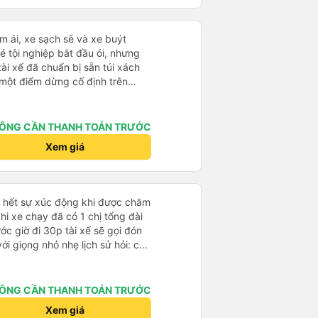
 Điều hòa hoạt động hoàn hảo,
ng lành. Điểm dừng chân lý
ểm dừng chân 15 phút rất đúng
êm ái, xe sạch sẽ và xe buýt
hành Mỹ Xuân A trên đường
 tội nghiệp bắt đầu ói, nhưng
ệt vời để duỗi chân và ăn nhẹ.
tài xế đã chuẩn bị sẵn túi xách
 thực sự là đưa đón tận cửa. Họ
 một điểm dừng cố định trên
ng Apartment, điều này giúp kết
ng và không gặp rắc rối. Thái
 nhân viên đều thể hiện thái độ
ÔNG CẦN THANH TOÁN TRƯỚC
n, hiệu quả và chuyên nghiệp.
bất cứ ai đi lại giữa TP.HCM và
Xem giá
 chọn Huy Hoàng lần nữa.
ỏ hết sự xúc động khi được chăm
khi xe chạy đã có 1 chị tổng đài
ớc giờ đi 30p tài xế sẽ gọi đón
với giọng nhỏ nhẹ lịch sử hỏi: chị
ường hơi đông nhưng anh tài xế
ịp chuyến bay của 1 hành khách
 rất êm, không dằn sốc gì hết.
ÔNG CẦN THANH TOÁN TRƯỚC
anh tài xế cũng với cái giọng
Xem giá
g như các xe khác mình từng đi.