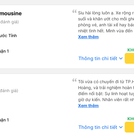
imousine
Siu hài lòng luôn ạ. Xe rộng 
suối và khăn ướt cho mỗi ghế
đánh giá)
phòng vé, anh tài xế hay bá
nhiệt tình hết. Mình vừa đến
ước Tỉnh
nhân viên lập tức bung dù c
Xem thêm
chờ. Bác tài chạy rất êm, m
lúc đến tận nơi lun. Đến Vũ
KH
ận 1
mình sẽ ở (The Sóng) mà k 
keyboard_arrow_down
Thông tin chi tiết
đổi xe để trung chuyển gì lu
xác nhận, đến lúc gần xuất 
nhắc nhở mình lun. Rấc ưng 
có dịp đi Vùng Tàu ❤️❤️❤️
Tôi vừa có chuyến đi từ TP
Hoàng, và trải nghiệm hoàn
đánh giá)
điểm nổi bật: Sự linh hoạt t
giờ dự kiến. Nhân viên rất nh
chuyến xe sớm hơn vì còn ch
Xem thêm
cho tôi rất nhiều thời gian! A
nghiệp và cẩn thận. Tôi cảm 
KH
ận 1
vì lái xe êm ái và ổn định. 
keyboard_arrow_down
Thông tin chi tiết
limousine sạch sẽ và ghế ng