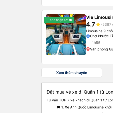
Vie Limousi
Xác nhận tức thì
4.7
star
(5387 
Limousine 9 chỗ
Chợ Phước Tỉ
1h55m
Văn phòng Qu
Xem thêm chuyến
Đặt mua vé xe đi Quận 1 từ Lon
Tư vấn TOP 7 xe khách đi Quận 1 từ Long
🚌 1. Xe Anh Quốc Limousine khởi 