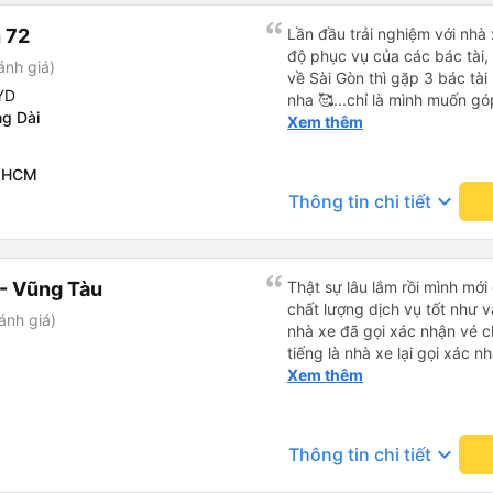
 72
Lần đầu trải nghiệm với nhà x
độ phục vụ của các bác tài
ánh giá)
về Sài Gòn thì gặp 3 bác tài 
YD
nha 🥰...chỉ là mình muốn gó
ng Dài
mình nghĩ chắc mấy bác tài 
Xem thêm
nên việc chạy nhanh và lách
mình ngồi trên xe cũng có c
P.HCM
cho dù là vì lý do giờ giấc b
keyboard_arrow_down
Thông tin chi tiết
mong các bác tài luôn cẩn t
và nhg hành khách trên xe là
tục ủng hộ nhà xe, chúc nhà
giữ vững phong độ phục vụ 
- Vũng Tàu
Thật sự lâu lắm rồi mình mới
khách 💐💐💐
chất lượng dịch vụ tốt như v
ánh giá)
nhà xe đã gọi xác nhận vé c
tiếng là nhà xe lại gọi xác 
của bác tài và số xe. Dịch v
Xem thêm
rất êm.
keyboard_arrow_down
Thông tin chi tiết