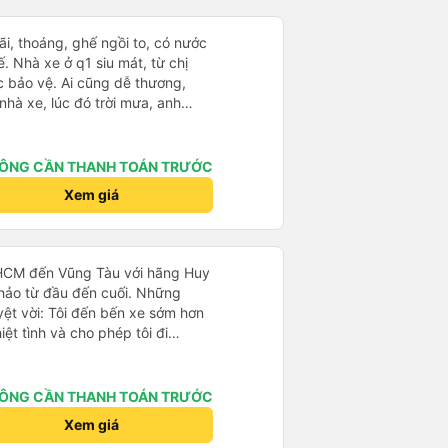
rãi, thoáng, ghế ngồi to, có nước
. Nhà xe ở q1 siu mát, từ chị
c bảo vệ. Ai cũng dễ thương,
 nhà xe, lúc đó trời mưa, anh
he cho mình vào nhà xe ngồi
ình ngủ từ lúc bắt đầu chạy đến
ng Tàu còn được chở đến tận chỗ
ÔNG CẦN THANH TOÁN TRƯỚC
mất thêm phí và cũng không cần
Xem giá
ôn. Sau khi đặt vé, nhà xe sẽ gọi
phát thì bên nhà xe cũng gọi
ạ. Sẽ ủng hộ hãng mỗi lần mình
.HCM đến Vũng Tàu với hãng Huy
 hảo từ đầu đến cuối. Những
uyệt vời: Tôi đến bến xe sớm hơn
iệt tình và cho phép tôi đi
ỗ trống. Điều này đã tiết kiệm
n toàn là trên hết: Tài xế chuyên
thấy rất an toàn suốt hành trình
ÔNG CẦN THANH TOÁN TRƯỚC
Thoải mái &amp; Sạch sẽ: Xe
Xem giá
ồi vô cùng thoải mái - hoàn hảo