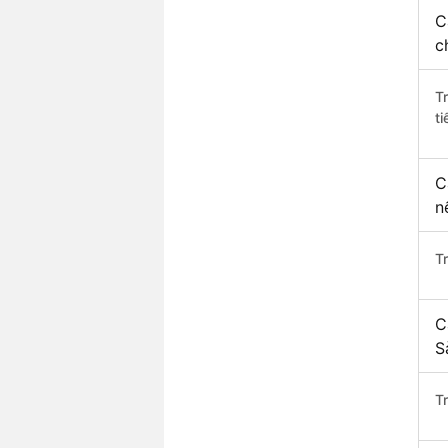
C
c
T
ti
C
n
T
C
S
T