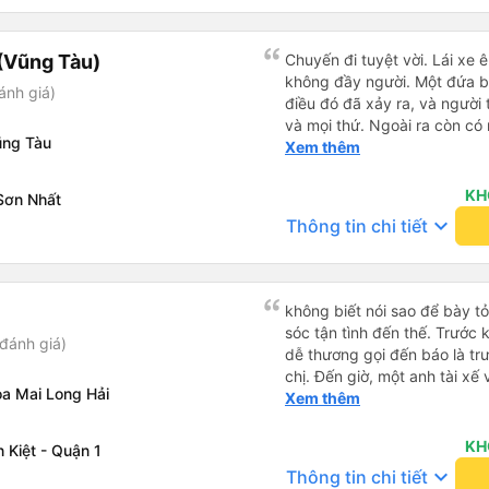
cho một chuyến đi thư giãn.
giữ cho cabin mát mẻ và tro
tưởng: Chúng tôi có một đi
(Vũng Tàu)
Chuyến đi tuyệt vời. Lái xe 
lúc tại quán Bò Sữa Long T
không đầy người. Một đứa bé
ánh giá)
QL51. Đó là một địa điểm tuy
điều đó đã xảy ra, và người 
Đưa đón thuận tiện: Dịch vụ
và mọi thứ. Ngoài ra còn có
đã đưa tôi thẳng đến The So
ũng Tàu
đường đến vubg tau
Xem thêm
thúc chuyến đi của tôi dễ dà
độ phục vụ: Toàn bộ đội ngũ
KH
Sơn Nhất
phục vụ tuyệt vời. Thân thiệ
keyboard_arrow_down
Rất nên chọn Huy Hoàng cho 
Thông tin chi tiết
Vũng Tàu! Tôi chắc chắn sẽ
không biết nói sao để bày t
sóc tận tình đến thế. Trước 
đánh giá)
dễ thương gọi đến báo là trư
chị. Đến giờ, một anh tài xế 
a Mai Long Hải
ở chỗ nào e đến đón. Tuy đ
Xem thêm
vẫn rất cố gắng chạy cho k
khác trên xe nhưng xe lại đi
KH
 Kiệt - Quận 1
Mình để ý lần nào gọi khách 
keyboard_arrow_down
Thông tin chi tiết
nhỏ nhẹ đó đón khách, khôn