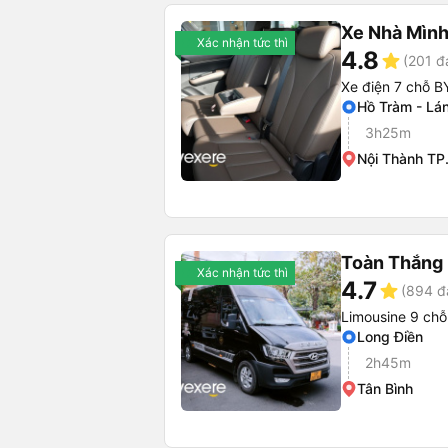
Xe Nhà Mình
Xác nhận tức thì
4.8
star
(201 đ
Xe điện 7 chỗ B
Hồ Tràm - Lá
3h25m
Nội Thành T
Toàn Thắng 
Xác nhận tức thì
4.7
star
(894 đ
Limousine 9 chỗ
Long Điền
2h45m
Tân Bình