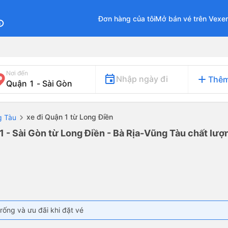
Đơn hàng của tôi
Mở bán vé trên Vexe
fo
Nơi đến
add
Nhập ngày đi
Thêm
xe đi Quận 1 từ Long Điền
g Tàu
1 - Sài Gòn từ Long Điền - Bà Rịa-Vũng Tàu chất lượn
rống và ưu đãi khi đặt vé