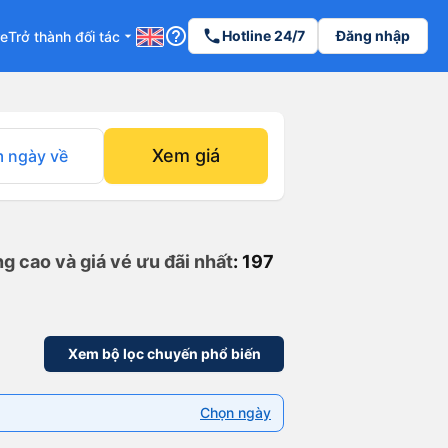
help_outline
phone
Hotline 24/7
Đăng nhập
re
Trở thành đối tác
arrow_drop_down
Xem giá
 ngày về
g cao và giá vé ưu đãi nhất
: 197
Xem bộ lọc chuyến phổ biến
Chọn ngày