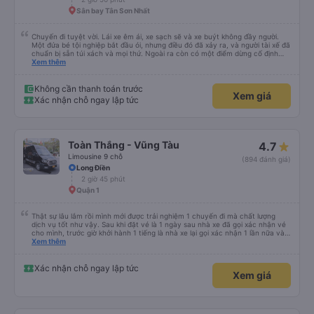
Sân bay Tân Sơn Nhất
Chuyến đi tuyệt vời. Lái xe êm ái, xe sạch sẽ và xe buýt không đầy người.
Một đứa bé tội nghiệp bắt đầu ói, nhưng điều đó đã xảy ra, và người tài xế đã
chuẩn bị sẵn túi xách và mọi thứ. Ngoài ra còn có một điểm dừng cố định
trên đường đến vubg tau
Xem thêm
Không cần thanh toán trước
Xem giá
Xác nhận chỗ ngay lập tức
Toàn Thắng - Vũng Tàu
4.7
Limousine 9 chỗ
(894 đánh giá)
Long Điền
2 giờ 45 phút
Quận 1
Thật sự lâu lắm rồi mình mới được trải nghiệm 1 chuyến đi mà chất lượng
dịch vụ tốt như vậy. Sau khi đặt vé là 1 ngày sau nhà xe đã gọi xác nhận vé
cho mình, trước giờ khởi hành 1 tiếng là nhà xe lại gọi xác nhận 1 lần nữa và
cung cấp số đt của bác tài và số xe. Dịch vụ tốt, xe sạch sẽ và bác tài chạy
Xem thêm
rất êm.
Xác nhận chỗ ngay lập tức
Xem giá