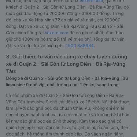
Hiện tại, theo cập nhật mới nhất của
Vexere.com
, giá vé xe
khách đi Quận 2 - Sài Gòn từ Long Điền - Bà Rịa-Vũng Tàu có
mức giá dao động từ 200000 đồng - 340000 đồng. Trong
đó, nhà xe Xe Nhà Mình 72 có giá vé rẻ nhất, chỉ 200000
đồng. Đặt vé xe Long Điền - Bà Rịa-Vũng Tàu Quận 2 - Sài
Gòn chính hãng tại
Vexere.com
để có giá rẻ nhất, đảm bảo
giữ chỗ 100% và hỗ trợ đổi trả vé miễn phí. Tổng đài tư vấn,
đặt vé và đổi trả vé miễn phí:
1900 888684
.
3. Giới thiệu, tư vấn các dòng xe chạy tuyến đường
xe đi Quận 2 - Sài Gòn từ Long Điền - Bà Rịa-Vũng
Tàu:
Dòng xe đi Quận 2 - Sài Gòn từ Long Điền - Bà Rịa-Vũng Tàu
limousine 9 chỗ vip, chất lượng cao: Tiện lợi, sang trọng
Là sản phẩm xe đi Quận 2 - Sài Gòn từ Long Điền - Bà Rịa-
Vũng Tàu limousine 9 chỗ cải tiến từ xe 16 chỗ. Nội thất được
làm lại với các ghế bọc da chuẩn Châu Âu, không chỉ êm ái
cho chuyến hành trình xa, mà còn mát mẻ và không hề bị hầm
bí như các ghế bọc da bình thường. Kèm theo các ghế có
nhiều tiện nghi hiện đại như ti-vi, tủ lạnh mini, ổ cắm usb, đèn
đọc sách, hệ thống âm thanh cao cấp. Có vách ngăn riêng