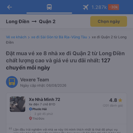
arrow_back
Tải app Vexere ngay!
Tải app Vexere
1.287
k
-30k
Mở app
Mở app
Nhận ưu đãi thành viên độc
-30k/ghế khi đặt vé máy bay qua
quyền
app
Long Điền
Quận 2
Chọn ngày
Vé xe khách
xe đi Sài Gòn từ Bà Rịa-Vũng Tàu
xe đi Quận 2 từ Long
Điền
Đặt mua vé xe 8 nhà xe đi Quận 2 từ Long Điền
chất lượng cao và giá vé ưu đãi nhất
: 127
chuyến mỗi ngày
Vexere Team
Ngày cập nhật: 06/08/2026
Xe Nhà Mình 72
4.8
Xe điện 7 chỗ BYD
(201 đánh giá)
Phước Hải
2 giờ 45 phút
Thủ Đức
Lần đầu trải nghiệm với nhà xe này thì mình thích nhất là thái độ phục vụ