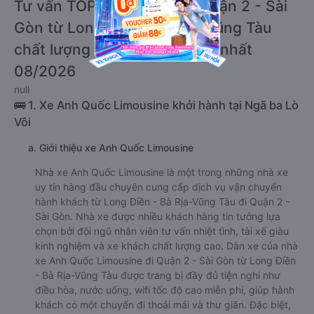
Tư vấn TOP 5 xe khách đi Quận 2 - Sài
Gòn từ Long Điền - Bà Rịa-Vũng Tàu
chất lượng cao, uy tín, giá rẻ nhất
08/2026
null
🚌 1. Xe Anh Quốc Limousine khởi hành tại Ngã ba Lò
Vôi
a. Giới thiệu xe Anh Quốc Limousine
Nhà xe Anh Quốc Limousine là một trong những nhà xe
uy tín hàng đầu chuyên cung cấp dịch vụ vận chuyển
hành khách từ Long Điền - Bà Rịa-Vũng Tàu đi Quận 2 -
Sài Gòn. Nhà xe được nhiều khách hàng tin tưởng lựa
chọn bởi đội ngũ nhân viên tư vấn nhiệt tình, tài xế giàu
kinh nghiệm và xe khách chất lượng cao. Dàn xe của nhà
xe Anh Quốc Limousine đi Quận 2 - Sài Gòn từ Long Điền
- Bà Rịa-Vũng Tàu được trang bị đầy đủ tiện nghi như
điều hòa, nước uống, wifi tốc độ cao miễn phí, giúp hành
khách có một chuyến đi thoải mái và thư giãn. Đặc biệt,