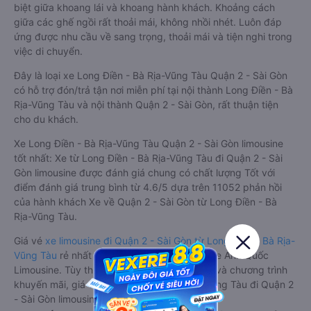
biệt giữa khoang lái và khoang hành khách. Khoảng cách
giữa các ghế ngồi rất thoải mái, không nhồi nhét. Luôn đáp
ứng được nhu cầu về sang trọng, thoải mái và tiện nghi trong
việc di chuyển.
Đây là loại xe Long Điền - Bà Rịa-Vũng Tàu Quận 2 - Sài Gòn
có hỗ trợ đón/trả tận nơi miễn phí tại nội thành Long Điền - Bà
Rịa-Vũng Tàu và nội thành Quận 2 - Sài Gòn, rất thuận tiện
cho du khách.
Xe Long Điền - Bà Rịa-Vũng Tàu Quận 2 - Sài Gòn limousine
tốt nhất: Xe từ Long Điền - Bà Rịa-Vũng Tàu đi Quận 2 - Sài
Gòn limousine được đánh giá chung có chất lượng Tốt với
điểm đánh giá trung bình từ 4.6/5 dựa trên 11052 phản hồi
của hành khách Xe về Quận 2 - Sài Gòn từ Long Điền - Bà
Rịa-Vũng Tàu.
Giá vé
xe limousine đi Quận 2 - Sài Gòn từ Long Điền - Bà Rịa-
Vũng Tàu
rẻ nhất là 200000VND của hãng xe Anh Quốc
Limousine. Tùy thuộc vào vị trí ngồi của bạn và chương trình
khuyến mãi, giá vé Xe Long Điền - Bà Rịa-Vũng Tàu đi Quận 2
- Sài Gòn limousine này có thể sẽ rẻ hơn