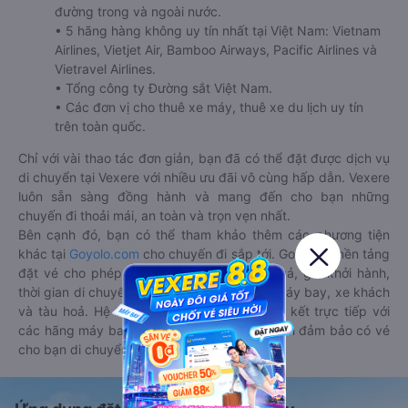
đường trong và ngoài nước.
• 5 hãng hàng không uy tín nhất tại Việt Nam: Vietnam
Airlines, Vietjet Air, Bamboo Airways, Pacific Airlines và
Vietravel Airlines.
• Tổng công ty Đường sắt Việt Nam.
• Các đơn vị cho thuê xe máy, thuê xe du lịch uy tín
trên toàn quốc.
Chỉ với vài thao tác đơn giản, bạn đã có thể đặt được dịch vụ
di chuyển tại Vexere với nhiều ưu đãi vô cùng hấp dẫn. Vexere
luôn sẵn sàng đồng hành và mang đến cho bạn những
chuyến đi thoải mái, an toàn và trọn vẹn nhất.
Bên cạnh đó, bạn có thể tham khảo thêm các phương tiện
khác tại
Goyolo.com
cho chuyến đi sắp tới. Goyolo là nền tảng
đặt vé cho phép người dùng so sánh giá cả, giờ khởi hành,
thời gian di chuyển của nhiều phương tiện máy bay, xe khách
và tàu hoả. Hệ thống của Goyolo được liên kết trực tiếp với
các hãng máy bay, xe khách và tàu hoả, luôn đảm bảo có vé
cho bạn di chuyển.