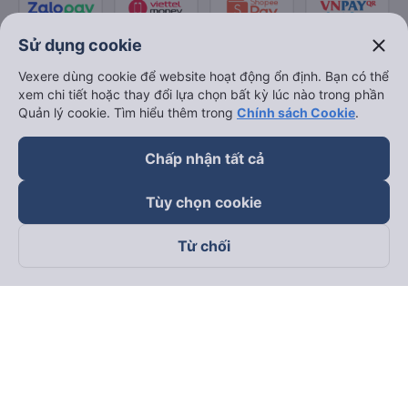
close
Sử dụng cookie
Vexere dùng cookie để website hoạt động ổn định. Bạn có thể
xem chi tiết hoặc thay đổi lựa chọn bất kỳ lúc nào trong phần
Quản lý cookie. Tìm hiểu thêm trong
Chính sách Cookie
.
Chấp nhận tất cả
Tùy chọn cookie
Từ chối
Theo dõi chúng tôi trên
Facebook
Tiktok
Youtube
Công ty TNHH Thương Mại Dịch Vụ Vexere