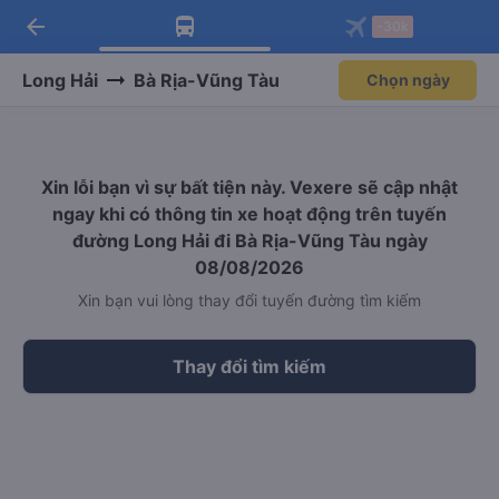
arrow_back
Tải app Vexere ngay!
Tải app Vexere
-30k
Mở app
Mở app
Nhận ưu đãi thành viên độc
-30k/ghế khi đặt vé máy bay qua
quyền
app
Long Hải
Bà Rịa-Vũng Tàu
Chọn ngày
Xin lỗi bạn vì sự bất tiện này. Vexere sẽ cập nhật
ngay khi có thông tin xe hoạt động trên tuyến
đường Long Hải đi Bà Rịa-Vũng Tàu ngày
08/08/2026
Xin bạn vui lòng thay đổi tuyến đường tìm kiếm
Thay đổi tìm kiếm