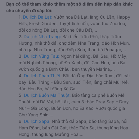
Bạn có thể tham khảo thêm một số điểm đến hấp dẫn khác
cho chuyến đi sắp tới:
1.
Du lịch Đà Lạt:
Vườn hoa Đà Lạt, làng Cù Lần, Happy
Hills, Fresh Garden, Tuyệt tình cốc, vườn thú Zoodoo,
đồi cỏ hồng Đà Lạt, đồi chè Cầu Đất,...
2.
Du lịch Nha Trang:
Bãi biển Trần Phú, tháp Trầm
Hương, nhà thờ đá, chợ đêm Nha Trang, đảo Hòn Mun,
nhà ga Nha Trang, đảo Điệp Sơn, thác bà Ponagar,...
3.
Du lịch Vũng Tàu:
Ngọn hải đăng, Bãi Sau, Hồ Mây,
mũi Nghinh Phong, hồ Đá Xanh, đồi Con Heo, hòn Bà,
vườn quốc gia Bình Châu, bến thuyền Marina,...
4.
Du lịch Phan Thiết:
Bãi đá Ông Địa, hòn Rơm, đồi cát
bay, Bàu Trắng - Bàu Sen, suối Tiên, làng chài Mũi Né,
đảo Hòn Bà, hải đăng Kê Gà,...
5.
Du lịch Buôn Ma Thuột:
Bảo tàng cà phê Buôn Mê
Thuột, núi Đá Voi, hồ Lắk, cụm 3 thác Dray Sap – Dray
Nur – Gia Long, Buôn Đôn, hồ Ea Kao, vườn quốc gia
Chư Yang Shin,...
6.
Du lịch Sapa:
Nhà thờ đá Sapa, bảo tàng Sapa, núi
Hàm Rồng, bản Cát Cát, thác Tiên Sa, thung lũng Hoa
Hồng, thung lũng Mường Hoa,...