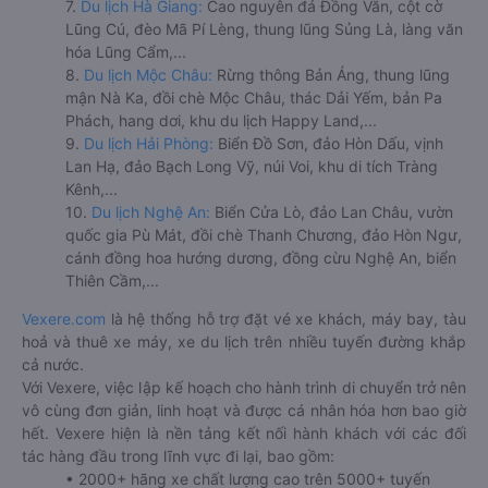
7.
Du lịch Hà Giang:
Cao nguyên đá Đồng Văn, cột cờ
Lũng Cú, đèo Mã Pí Lèng, thung lũng Sủng Là, làng văn
hóa Lũng Cẩm,...
8.
Du lịch Mộc Châu:
Rừng thông Bản Áng, thung lũng
mận Nà Ka, đồi chè Mộc Châu, thác Dải Yếm, bản Pa
Phách, hang dơi, khu du lịch Happy Land,...
9.
Du lịch Hải Phòng:
Biển Đồ Sơn, đảo Hòn Dấu, vịnh
Lan Hạ, đảo Bạch Long Vỹ, núi Voi, khu di tích Tràng
Kênh,...
10.
Du lịch Nghệ An:
Biển Cửa Lò, đảo Lan Châu, vườn
quốc gia Pù Mát, đồi chè Thanh Chương, đảo Hòn Ngư,
cánh đồng hoa hướng dương, đồng cừu Nghệ An, biển
Thiên Cầm,...
Vexere.com
là hệ thống hỗ trợ đặt vé xe khách, máy bay, tàu
hoả và thuê xe máy, xe du lịch trên nhiều tuyến đường khắp
cả nước.
Với Vexere, việc lập kế hoạch cho hành trình di chuyển trở nên
vô cùng đơn giản, linh hoạt và được cá nhân hóa hơn bao giờ
hết. Vexere hiện là nền tảng kết nối hành khách với các đối
tác hàng đầu trong lĩnh vực đi lại, bao gồm:
• 2000+ hãng xe chất lượng cao trên 5000+ tuyến