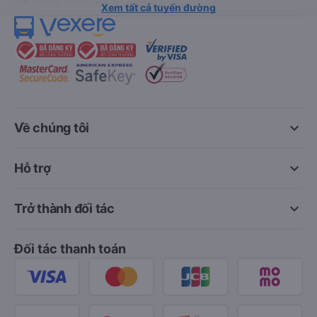
Xem tất cả tuyến đường
keyboard_arrow_down
Về chúng tôi
keyboard_arrow_down
Hỗ trợ
keyboard_arrow_down
Trở thành đối tác
Đối tác thanh toán