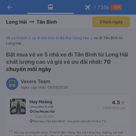
arrow_back
Tải app Vexere ngay!
Tải app Vexere
1.735
k
-30k
Mở app
Mở app
Nhận ưu đãi thành viên độc
-30k/ghế khi đặt vé máy bay qua
quyền
app
Long Hải
Tân Bình
Chọn ngày
Vé xe khách
xe đi Sài Gòn từ Bà Rịa-Vũng Tàu
xe đi Tân Bình từ
Long Hải
Đặt mua vé xe 5 nhà xe đi Tân Bình từ Long Hải
chất lượng cao và giá vé ưu đãi nhất
: 70
chuyến mỗi ngày
Vexere Team
Ngày cập nhật: 08/08/2026
Huy Hoàng
4.5
Limousine 9 chỗ
(3085 đánh giá)
Chợ Phước Hải
3 giờ 25 phút
Sân bay Tân Sơn Nhất - Ga quốc nội cột 14 (Ga T1)
Tôi vừa có chuyến đi từ TP.HCM đến Vũng Tàu với hãng Huy Hoàng, và trải