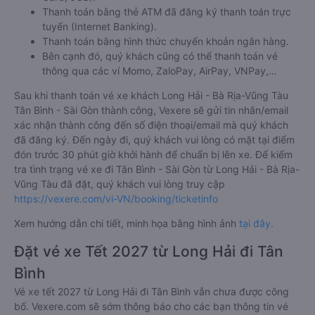
Thanh toán bằng thẻ ATM đã đăng ký thanh toán trực
tuyến (Internet Banking).
Thanh toán bằng hình thức chuyển khoản ngân hàng.
Bên cạnh đó, quý khách cũng có thể thanh toán vé
thông qua các ví Momo, ZaloPay, AirPay, VNPay,…
Sau khi thanh toán vé xe khách Long Hải - Bà Rịa-Vũng Tàu
Tân Bình - Sài Gòn thành công, Vexere sẽ gửi tin nhắn/email
xác nhận thành công đến số điện thoại/email mà quý khách
đã đăng ký. Đến ngày đi, quý khách vui lòng có mặt tại điểm
đón trước 30 phút giờ khởi hành để chuẩn bị lên xe. Để kiểm
tra tình trạng vé xe đi Tân Bình - Sài Gòn từ Long Hải - Bà Rịa-
Vũng Tàu đã đặt, quý khách vui lòng truy cập
https://vexere.com/vi-VN/booking/ticketinfo
Xem hướng dẫn chi tiết, minh họa bằng hình ảnh
tại đây.
Đặt vé xe Tết 2027 từ Long Hải đi Tân
Bình
Vé xe tết 2027 từ Long Hải đi Tân Bình vẫn chưa được công
bố. Vexere.com sẽ sớm thông báo cho các bạn thông tin vé