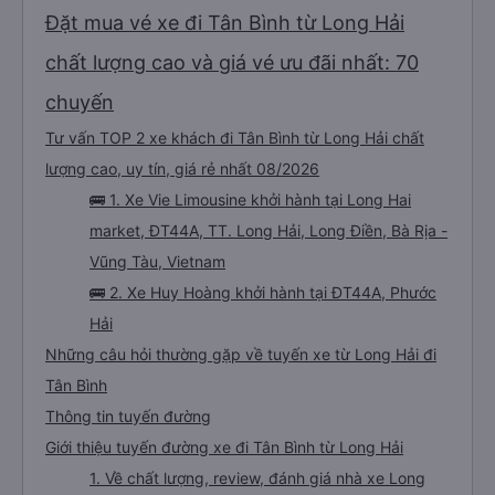
dịch vụ khác. Người lái xe rất giỏi trả khách tại căn hộ của chúng tôi. Các
nhân viên tại văn phòng có thể nói được tiếng Anh và rất thân thiện. Tôi sẽ
Đặt mua vé xe đi Tân Bình từ Long Hải
giới thiệu công ty dịch vụ vận tải này cho mọi người để có chuyến đi an
toàn.
chất lượng cao và giá vé ưu đãi nhất: 70
chuyến
Tư vấn TOP 2 xe khách đi Tân Bình từ Long Hải chất
lượng cao, uy tín, giá rẻ nhất 08/2026
🚌 1. Xe Vie Limousine khởi hành tại Long Hai
market, ĐT44A, TT. Long Hải, Long Điền, Bà Rịa -
Vũng Tàu, Vietnam
🚌 2. Xe Huy Hoàng khởi hành tại ĐT44A, Phước
Hải
Những câu hỏi thường gặp về tuyến xe từ Long Hải đi
Tân Bình
Thông tin tuyến đường
Giới thiệu tuyến đường xe đi Tân Bình từ Long Hải
1. Về chất lượng, review, đánh giá nhà xe Long