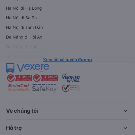
Hà Nội đi Hạ Long
Hà Nội đi Sa Pa
Hà Nội đi Tam Đảo
Đà Nẵng đi Hội An
Đà Nẵng đi Huế
Hải Phòng đi Hà Nội
Xem tất cả tuyến đường
keyboard_arrow_down
Về chúng tôi
keyboard_arrow_down
Hỗ trợ