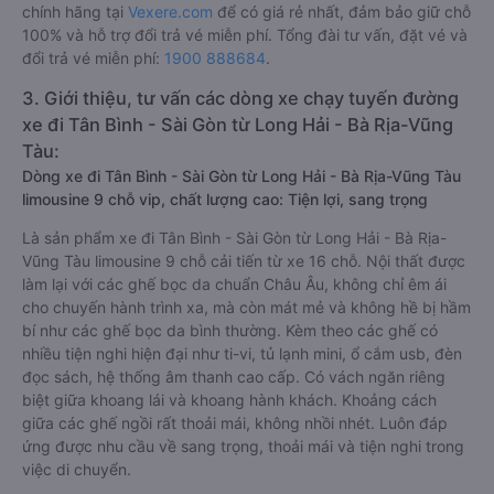
chính hãng tại
Vexere.com
để có giá rẻ nhất, đảm bảo giữ chỗ
100% và hỗ trợ đổi trả vé miễn phí. Tổng đài tư vấn, đặt vé và
đổi trả vé miễn phí:
1900 888684
.
3. Giới thiệu, tư vấn các dòng xe chạy tuyến đường
xe đi Tân Bình - Sài Gòn từ Long Hải - Bà Rịa-Vũng
Tàu:
Dòng xe đi Tân Bình - Sài Gòn từ Long Hải - Bà Rịa-Vũng Tàu
limousine 9 chỗ vip, chất lượng cao: Tiện lợi, sang trọng
Là sản phẩm xe đi Tân Bình - Sài Gòn từ Long Hải - Bà Rịa-
Vũng Tàu limousine 9 chỗ cải tiến từ xe 16 chỗ. Nội thất được
làm lại với các ghế bọc da chuẩn Châu Âu, không chỉ êm ái
cho chuyến hành trình xa, mà còn mát mẻ và không hề bị hầm
bí như các ghế bọc da bình thường. Kèm theo các ghế có
nhiều tiện nghi hiện đại như ti-vi, tủ lạnh mini, ổ cắm usb, đèn
đọc sách, hệ thống âm thanh cao cấp. Có vách ngăn riêng
biệt giữa khoang lái và khoang hành khách. Khoảng cách
giữa các ghế ngồi rất thoải mái, không nhồi nhét. Luôn đáp
ứng được nhu cầu về sang trọng, thoải mái và tiện nghi trong
việc di chuyển.