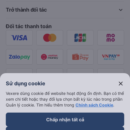
keyboard_arrow_down
Trở thành đối tác
Đối tác thanh toán
close
Sử dụng cookie
Vexere dùng cookie để website hoạt động ổn định. Bạn có thể
xem chi tiết hoặc thay đổi lựa chọn bất kỳ lúc nào trong phần
Quản lý cookie. Tìm hiểu thêm trong
Chính sách Cookie
.
Chấp nhận tất cả