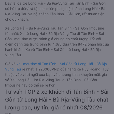
Đây là loại xe Long Hải - Bà Rịa-Vũng Tàu Tân Bình - Sài Gòn
có hỗ trợ đón/trả tận nơi miễn phí tại nội thành Long Hải - Bà
Rịa-Vũng Tàu và nội thành Tân Bình - Sài Gòn, rất thuận tiện
cho du khách.
Xe Long Hải - Bà Rịa-Vũng Tàu Tân Bình - Sài Gòn limousine
tốt nhất: Xe từ Long Hải - Bà Rịa-Vũng Tàu đi Tân Bình - Sài
Gòn limousine được đánh giá chung có chất lượng Tốt với
điểm đánh giá trung bình từ 4.6/5 dựa trên 8472 phản hồi của
hành khách Xe về Tân Bình - Sài Gòn từ Long Hải - Bà Rịa-
Vũng Tàu.
Giá vé
xe limousine đi Tân Bình - Sài Gòn từ Long Hải - Bà Rịa-
Vũng Tàu
rẻ nhất là 220000VND của hãng xe Huy Hoàng. Tùy
thuộc vào vị trí ngồi của bạn và chương trình khuyến mãi, giá
vé Xe Long Hải - Bà Rịa-Vũng Tàu đi Tân Bình - Sài Gòn
limousine này có thể sẽ rẻ hơn
Tư vấn TOP 2 xe khách đi Tân Bình - Sài
Gòn từ Long Hải - Bà Rịa-Vũng Tàu chất
lượng cao, uy tín, giá rẻ nhất 08/2026