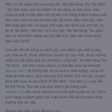
Việc có rất nhiều nhà xe Long Hải - Bà Rịa-Vũng Tàu Tân Bình
- Sài Gòn giúp cho du khách có đa dạng sự lựa chọn. Đây
cũng có thể là một điều bất lợi làm cho hàng khách không biết
nên chọn nhà xe nào là phù hợp với mình. Bên cạnh đó, việc
đảm bảo giữ chỗ, có được chỗ ngồi yêu thích sau khi đặt vé
xe đi Tân Bình - Sài Gòn từ Long Hải - Bà Rịa-Vũng Tàu giữa
nhà xe với khách hàng sau khi đặt trực tiếp vẫn chưa được
đảm bảo 100%.
Cho nên để dễ dàng so sánh giá, xem đánh giá chất lượng
các nhà xe đi, được đảm bảo quyền lợi cao nhất, được hưởng
nhiều ưu đãi giảm giá vé xe khách Long Hải - Bà Rịa-Vũng Tàu
Tân Bình - Sài Gòn, hành khách có thể đặt mua tại website
Vexere.com
- Hệ thống đặt vé xe khách chất lượng, và uy tín
nhất tại Việt Nam, đảm bảo giữ chỗ 100%. Đối với bất cứ giao
dịch đặt mua vé xe khách đi Tân Bình - Sài Gòn từ Long Hải -
Bà Rịa-Vũng Tàu nào của quý khách tại trang web
Vexere.com
đều được Vexere cam kết giải quyết sự cố. Chính
sách tặng coupon giảm giá hoặc hoàn tiền sẽ tùy theo từng
trường hợp sự việc.
Hướng dẫn đặt vé tại Vexere.com: