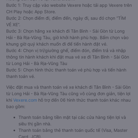
Bước 1: Truy cập vào website Vexere hoặc tải app Vexere trên
CH Play hoặc App Store.
Bước 2: Chọn điểm đi, điểm đến, ngày đi, sau đó chọn “TÌM
VÉ XE”.
Bước 3: Chọn hãng xe khách đi Tân Bình - Sài Gòn từ Long
Hải - Bà Rịa-Vũng Tàu, giờ khởi hành phù hợp. Bấm chọn vào
khung giờ quý khách muốn đi để tiến hành đặt vé.
Bước 4: Chọn vị trí/giường ghế, điểm đón, điểm trả và nhập
thông tin hành khách khi đặt mua vé xe đi Tân Bình - Sài Gòn
từ Long Hải - Bà Rịa-Vũng Tàu
Bước 5: Chọn hình thức thanh toán vé phù hợp và tiến hành
thanh toán vé.
Việc đặt mua và thanh toán vé xe khách đi Tân Bình - Sài Gòn
từ Long Hải - Bà Rịa-Vũng Tàu cũng vô cùng đơn giản, tiện lợi
khi
Vexere.com
hỗ trợ đến 06 hình thức thanh toán khác nhau
bao gồm:
Thanh toán bằng tiền mặt tại các cửa hàng tiện lợi và
siêu thị gần nhà.
Thanh toán bằng thẻ thanh toán quốc tế (Visa, Master
Card, JCB).