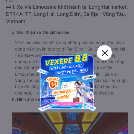
null
🚌 1. Xe Vie Limousine khởi hành tại Long Hai market,
ĐT44A, TT. Long Hải, Long Điền, Bà Rịa - Vũng Tàu,
Vietnam
a. Giới thiệu xe Vie Limousine
Vie Limousine là một trong những nhà xe hàng đầu hoạt
động trên tuyến đường đi Tân Bình - Sài Gòn từ Long Hải
- Bà Rịa-Vũng Tàu . Với vị thế hiện tại, nhà xe không
ngừng cải tiến và mang đến các dòng xe mới nhằm đáp
ứng tốt nhất nhu cầu của khách hàng. Nhà xe Vie
Limousine đi Tân Bình - Sài Gòn từ Long Hải - Bà Rịa-
Vũng Tàu sử dụng 100% xe hạng sang, đời mới. Tiện nghi
hiện đại đầy đủ với sạc pin, ổ cắm điện, điều hòa, tivi,
ghế ngả,… và miễn phí khăn, ướt nước lọc theo xe.
b. Hình ảnh xe Vie Limousine