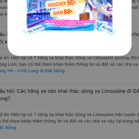
rả lời: Những hãng xe đi Long Hồ - Vĩnh Long Đắk Nông chất lượng tố
hương Hồng Linh đi Đắk Nông từ Long Hồ - Vĩnh Long với điểm chất 
ủa khách hàng).
âu hỏi: Có loại xe Long Hồ - Vĩnh Long Đắk Nông dành cho
ôi không?
rả lời: Hiện tại có 1 hãng xe khai thác dòng xe Limousine giường đô
ồng Linh, bạn có thể tham khảo thêm thông tin và đặt vé các nhà xe 
ong Hồ - Vĩnh Long đi Đắk Nông
âu hỏi: Các hãng xe nào khai thác dòng xe Limousine đi Đ
ong?
rả lời: Hiện tại có 1 hãng xe khai thác dòng xe Limousine trên tuyế
ó thể tham khảo thêm thông tin và đặt vé các nhà xe này tại trang nà
ắk Nông