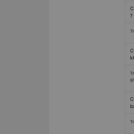
C
?
Tr
C
k
T
gi
C
b
T