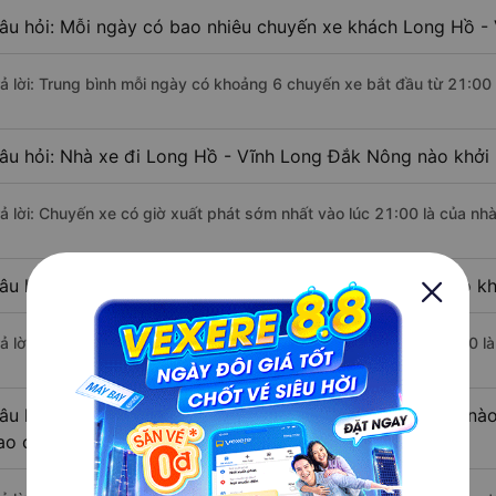
âu hỏi: Mỗi ngày có bao nhiêu chuyến xe khách Long Hồ -
rả lời: Trung bình mỗi ngày có khoảng 6 chuyến xe bắt đầu từ 21:00
âu hỏi: Nhà xe đi Long Hồ - Vĩnh Long Đắk Nông nào khởi
rả lời: Chuyến xe có giờ xuất phát sớm nhất vào lúc 21:00 là của n
âu hỏi: Nhà xe đi Đắk Nông từ Long Hồ - Vĩnh Long nào kh
rả lời: Chuyến xe có giờ xuất phát trễ (muộn) nhất là vào lúc 21:00 
âu hỏi: Review xe đi Đắk Nông từ Long Hồ - Vĩnh Long nào 
ao cấp nhất?