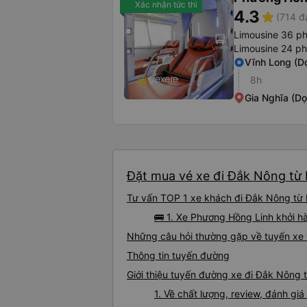
Xác nhận tức thì
4.3
star
(714 đ
Limousine 36 p
Limousine 24 p
Vĩnh Long (D
8h
Gia Nghĩa (D
Đặt mua vé xe đi Đắk Nông từ 
Tư vấn TOP 1 xe khách đi Đắk Nông từ L
🚌 1. Xe Phương Hồng Linh khởi h
Những câu hỏi thường gặp về tuyến xe
Thông tin tuyến đường
Giới thiệu tuyến đường xe đi Đắk Nông 
1. Về chất lượng, review, đánh g