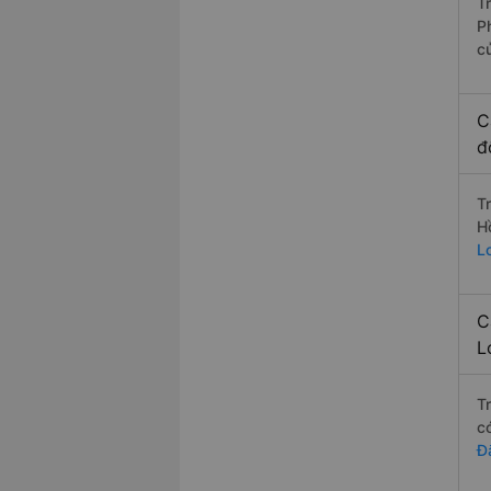
T
P
c
C
đ
T
H
L
C
L
T
c
Đ