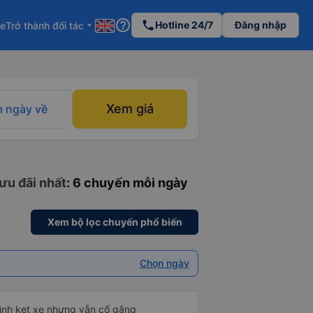
help_outline
phone
Hotline 24/7
Đăng nhập
re
Trở thành đối tác
arrow_drop_down
Xem giá
 ngày về
ưu đãi nhất
: 6 chuyến mỗi ngày
Xem bộ lọc chuyến phổ biến
Chọn ngày
mình kẹt xe nhưng vẫn cố gắng