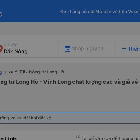
Đơn hàng của tôi
Mở bán vé trên Vexe
fo
Nơi đến
add
Nhập ngày đi
Thêm
xe đi Đăk Nông từ Long Hồ
g
ng từ Long Hồ - Vĩnh Long chất lượng cao và giá vé 
rống và ưu đãi khi đặt vé
g Linh
Tài xế và lơ xe dễ thương, 