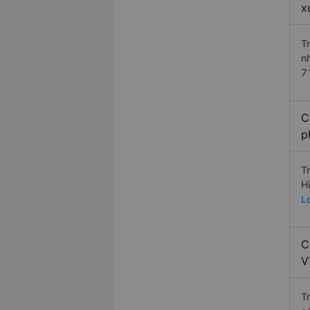
x
T
n
7
C
p
T
H
L
C
V
T