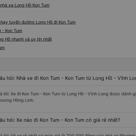
iá nhà xe Long Hồ Kon Tum
e chạy tuyến đường Long Hồ đi Kon Tum
ồ - Kon Tum
g Hồ nhanh và uy tín nhất
Tum
âu hỏi: Nhà xe đi Kon Tum - Kon Tum từ Long Hồ - Vĩnh Lo
rả lời: Xe đi Kon Tum - Kon Tum từ Long Hồ - Vĩnh Long được đánh gi
hương Hồng Linh.
âu hỏi: Xe nào đi Kon Tum - Kon Tum có giá rẻ nhất?
rả lời: Vé xe rẻ nhất có mức giá là 700.000 đồng của nhà xe Phương