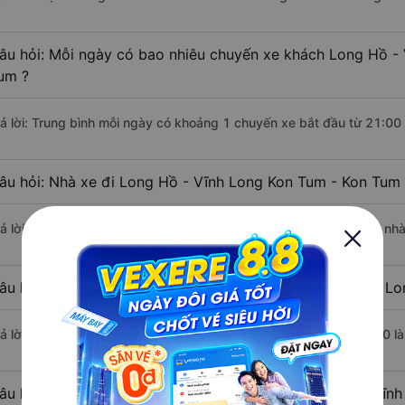
âu hỏi: Mỗi ngày có bao nhiêu chuyến xe khách Long Hồ - 
um ?
rả lời: Trung bình mỗi ngày có khoảng 1 chuyến xe bắt đầu từ 21:00
âu hỏi: Nhà xe đi Long Hồ - Vĩnh Long Kon Tum - Kon Tum
rả lời: Chuyến xe có giờ xuất phát sớm nhất vào lúc 21:00 là của n
âu hỏi: Nhà xe đi Kon Tum - Kon Tum từ Long Hồ - Vĩnh Lo
rả lời: Chuyến xe có giờ xuất phát trễ (muộn) nhất là vào lúc 21:00 
âu hỏi: Review xe đi Kon Tum - Kon Tum từ Long Hồ - Vĩnh 