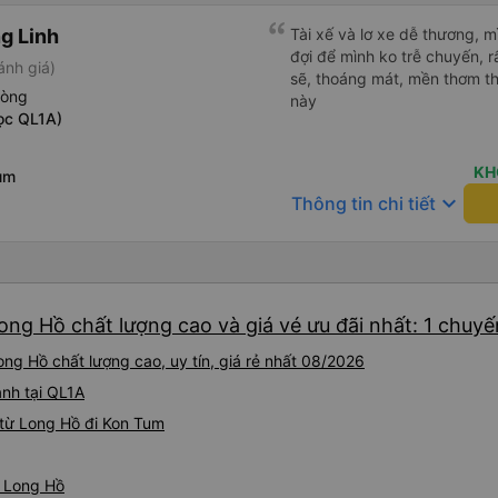
g Linh
Tài xế và lơ xe dễ thương, 
đợi để mình ko trễ chuyến, r
ánh giá)
sẽ, thoáng mát, mền thơm th
hòng
này
ọc QL1A)
KH
um
keyboard_arrow_down
Thông tin chi tiết
ong Hồ chất lượng cao và giá vé ưu đãi nhất: 1 chuyế
ng Hồ chất lượng cao, uy tín, giá rẻ nhất 08/2026
ành tại QL1A
từ Long Hồ đi Kon Tum
ừ Long Hồ