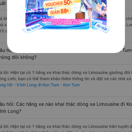
uất sắc, cao cấp nhất?
rả lời: Những hãng xe đi Long Hồ - Vĩnh Long Kon Tum - Kon Tum chất
hà xe Phương Hồng Linh đi Kon Tum - Kon Tum từ Long Hồ - Vĩnh Lon
15 đánh giá của khách hàng).
âu hỏi: Có loại xe Long Hồ - Vĩnh Long Kon Tum - Kon Tum
hòng đôi không?
rả lời: Hiện tại có 1 hãng xe khai thác dòng xe Limousine giường đô
ồng Linh, bạn có thể tham khảo thêm thông tin và đặt vé các nhà xe 
ong Hồ - Vĩnh Long đi Kon Tum - Kon Tum
âu hỏi: Các hãng xe nào khai thác dòng xe Limousine đi K
ĩnh Long?
rả lời: Hiện tại có 1 hãng xe khai thác dòng xe Limousine trên tuyế