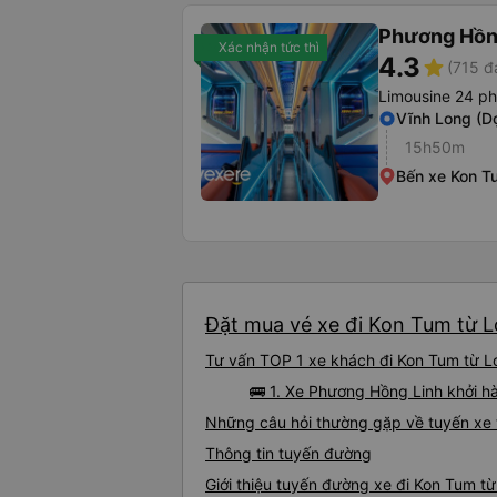
Phương Hồn
Xác nhận tức thì
4.3
star
(715 đ
Limousine 24 p
Vĩnh Long (D
15h50m
Bến xe Kon T
Đặt mua vé xe đi Kon Tum từ L
Tư vấn TOP 1 xe khách đi Kon Tum từ Lo
🚌 1. Xe Phương Hồng Linh khởi h
Những câu hỏi thường gặp về tuyến xe 
Thông tin tuyến đường
Giới thiệu tuyến đường xe đi Kon Tum t