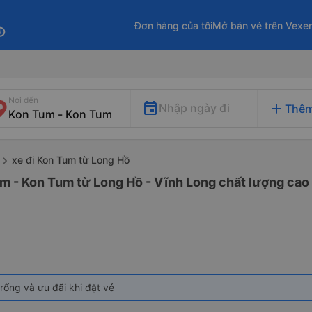
Đơn hàng của tôi
Mở bán vé trên Vexe
fo
Nơi đến
add
Nhập ngày đi
Thêm
xe đi Kon Tum từ Long Hồ
m - Kon Tum từ Long Hồ - Vĩnh Long chất lượng cao 
rống và ưu đãi khi đặt vé