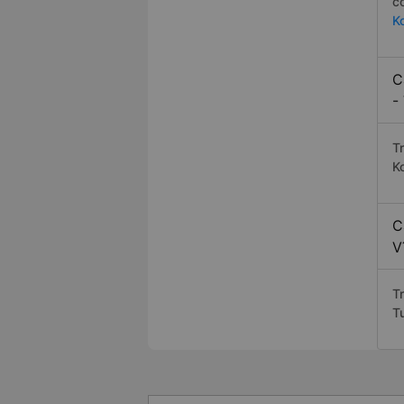
c
K
C
-
T
K
C
V
T
T