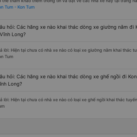
ó thể tham khảo thêm thông tin và đặt vé các nhà xe này tại trang nà
on Tum - Kon Tum
âu hỏi: Các hãng xe nào khai thác dòng xe giường nằm đi
 Vĩnh Long?
rả lời: Hiện tại chưa có nhà xe nào có loại xe giường nằm khai thác 
on Tum
âu hỏi: Các hãng xe nào khai thác dòng xe ghế ngồi đi Ko
ĩnh Long?
rả lời: Hiện tại chưa có nhà xe nào có loại xe ghế ngồi khai thác tuy
um