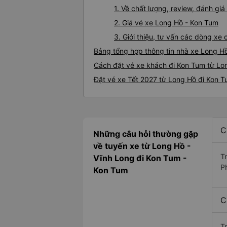
1. Về chất lượng, review, đánh g
2. Giá vé xe Long Hồ - Kon Tum
3. Giới thiệu, tư vấn các dòng x
Bảng tổng hợp thông tin nhà xe Long H
Cách đặt vé xe khách đi Kon Tum từ Lon
Đặt vé xe Tết 2027 từ Long Hồ đi Kon 
C
Những câu hỏi thường gặp
về tuyến xe từ Long Hồ -
T
Vĩnh Long đi Kon Tum -
P
Kon Tum
C
T