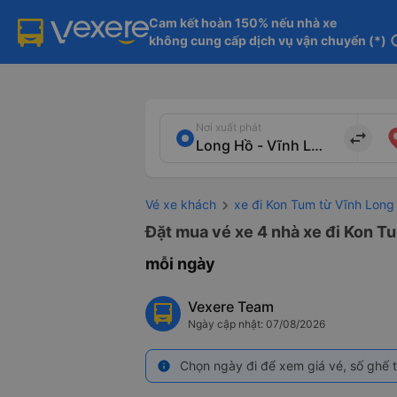
Cam kết hoàn 150% nếu nhà xe

không cung cấp dịch vụ vận chuyển (*)
in
Nơi xuất phát
import_export
Vé xe khách
xe đi Kon Tum từ Vĩnh Long
Đặt mua vé xe 4 nhà xe đi Kon Tu
mỗi ngày
Vexere Team
Ngày cập nhật: 07/08/2026
Chọn ngày đi để xem giá vé, số ghế t
info