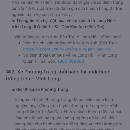
Nhà xe Kim Anh (Bến Tre) được đánh giá với số điểm trung
bình là 4.9/5 dựa trên 62 đánh giá của khách hàng đã trải
nghiệm dịch vụ của nhà xe này.
h. Thông tin liên hệ, đặt mua vé xe khách từ Long Hồ -
Vĩnh Long đi Quận 1 - Sài Gòn Kim Anh (Bến Tre)
Văn phòng xe Kim Anh (Bến Tre) ở Long Hồ - Vĩnh Long:
Xem địa chỉ văn phòng nhà xe Kim Anh (Bến Tre):
https://vexere.com/vi-VN/xe-kim-anh-ben-tre
Số điện thoại đặt mua vé xe Long Hồ - Vĩnh Long
Quận 1 - Sài Gòn:
1900 888684
🚌 2. Xe Phương Trang khởi hành tại undefined
(Vũng Liêm - Vĩnh Long)
a. Giới thiệu xe Phương Trang
Hãng xe khách Phương Trang đã có nhiều năm kinh
nghiệm hoạt động trên tuyến đường từ Long Hồ - Vĩnh
Long đi Quận 1 - Sài Gòn. Nhà xe luôn hướng đến sự hài
lòng của khách hàng. Và không ngừng nỗ lực cải tiến,
mang đến cho hành khách những dịch vụ chất lượng với
giá cả cạnh tranh nhất. Phương Trang luôn sẵn hàng