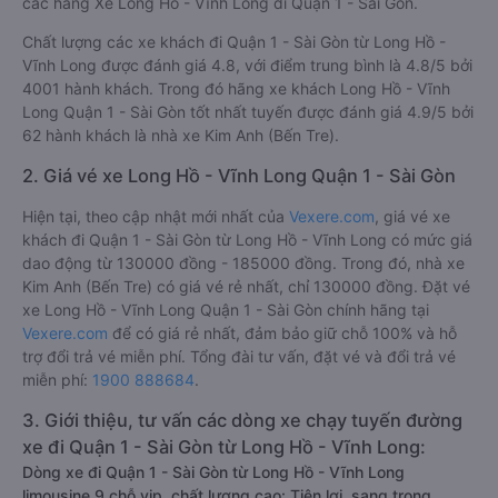
các hãng Xe Long Hồ - Vĩnh Long đi Quận 1 - Sài Gòn.
Chất lượng các xe khách đi Quận 1 - Sài Gòn từ Long Hồ -
Vĩnh Long được đánh giá 4.8, với điểm trung bình là 4.8/5 bởi
4001 hành khách. Trong đó hãng xe khách Long Hồ - Vĩnh
Long Quận 1 - Sài Gòn tốt nhất tuyến được đánh giá 4.9/5 bởi
62 hành khách là nhà xe Kim Anh (Bến Tre).
2. Giá vé xe Long Hồ - Vĩnh Long Quận 1 - Sài Gòn
Hiện tại, theo cập nhật mới nhất của
Vexere.com
, giá vé xe
khách đi Quận 1 - Sài Gòn từ Long Hồ - Vĩnh Long có mức giá
dao động từ 130000 đồng - 185000 đồng. Trong đó, nhà xe
Kim Anh (Bến Tre) có giá vé rẻ nhất, chỉ 130000 đồng. Đặt vé
xe Long Hồ - Vĩnh Long Quận 1 - Sài Gòn chính hãng tại
Vexere.com
để có giá rẻ nhất, đảm bảo giữ chỗ 100% và hỗ
trợ đổi trả vé miễn phí. Tổng đài tư vấn, đặt vé và đổi trả vé
miễn phí:
1900 888684
.
3. Giới thiệu, tư vấn các dòng xe chạy tuyến đường
xe đi Quận 1 - Sài Gòn từ Long Hồ - Vĩnh Long:
Dòng xe đi Quận 1 - Sài Gòn từ Long Hồ - Vĩnh Long
limousine 9 chỗ vip, chất lượng cao: Tiện lợi, sang trọng