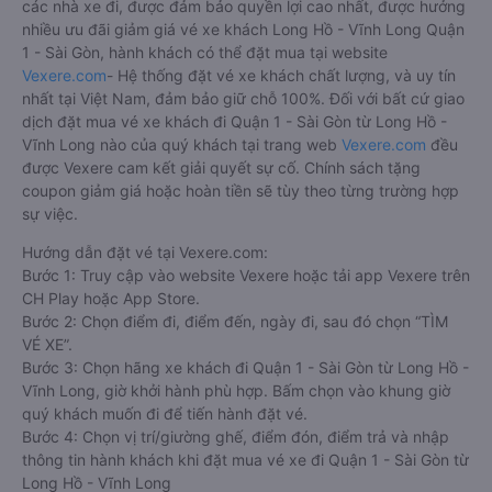
các nhà xe đi, được đảm bảo quyền lợi cao nhất, được hưởng
nhiều ưu đãi giảm giá vé xe khách Long Hồ - Vĩnh Long Quận
1 - Sài Gòn, hành khách có thể đặt mua tại website
Vexere.com
- Hệ thống đặt vé xe khách chất lượng, và uy tín
nhất tại Việt Nam, đảm bảo giữ chỗ 100%. Đối với bất cứ giao
dịch đặt mua vé xe khách đi Quận 1 - Sài Gòn từ Long Hồ -
Vĩnh Long nào của quý khách tại trang web
Vexere.com
đều
được Vexere cam kết giải quyết sự cố. Chính sách tặng
coupon giảm giá hoặc hoàn tiền sẽ tùy theo từng trường hợp
sự việc.
Hướng dẫn đặt vé tại Vexere.com:
Bước 1: Truy cập vào website Vexere hoặc tải app Vexere trên
CH Play hoặc App Store.
Bước 2: Chọn điểm đi, điểm đến, ngày đi, sau đó chọn “TÌM
VÉ XE”.
Bước 3: Chọn hãng xe khách đi Quận 1 - Sài Gòn từ Long Hồ -
Vĩnh Long, giờ khởi hành phù hợp. Bấm chọn vào khung giờ
quý khách muốn đi để tiến hành đặt vé.
Bước 4: Chọn vị trí/giường ghế, điểm đón, điểm trả và nhập
thông tin hành khách khi đặt mua vé xe đi Quận 1 - Sài Gòn từ
Long Hồ - Vĩnh Long