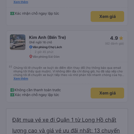
please display the Wi-Fi password clearly inside the cabin for convenience. I
Xem thêm
would definitely ride with them again! -------------- ​ Xe chất lượng tốt và
tài xế lái xe rất an toàn. Để dịch vụ hoàn hảo hơn, tôi góp ý nhà xe nên có
quy định rõ ràng về việc giữ im lặng (tắt âm thanh điện thoại) vào ban đêm
Xác nhận chỗ ngay lập tức
Xem giá
để tránh làm phiền hành khách khác ngủ. Ngoài ra, nhà xe nên dán sẵn mật
khẩu Wi-Fi trong xe để hành khách dễ dàng sử dụng. Tôi vẫn sẽ tiếp tục ủng
hộ nhà xe trong tương lai!
Kim Anh (Bến Tre)
4.9
Ghế ngồi 16 chỗ
(62 đánh giá)
Văn phòng Chợ Lách
2 giờ 45 phút
Văn phòng Sài Gòn
Chúng tôi lỡ chuyến xe buýt do điểm đón thay đổi (họ thông báo qua email
nhưng tôi thấy quá muộn). Vì không đến địa chỉ đúng giờ, họ đã sắp xếp cho
chúng tôi đi chuyến xe buýt tiếp theo và nhờ phản hồi nhanh chóng của họ,
chúng tôi đã đến được điểm đến một cách suôn sẻ. Nhìn chung, trải nghiệm
Xem thêm
tốt dù có sự thay đổi kế hoạch, tôi sẽ lại đi du lịch với Vexere.
Không cần thanh toán trước
Xem giá
Xác nhận chỗ ngay lập tức
Đặt mua vé xe đi Quận 1 từ Long Hồ chất
lượng cao và giá vé ưu đãi nhất: 13 chuyến