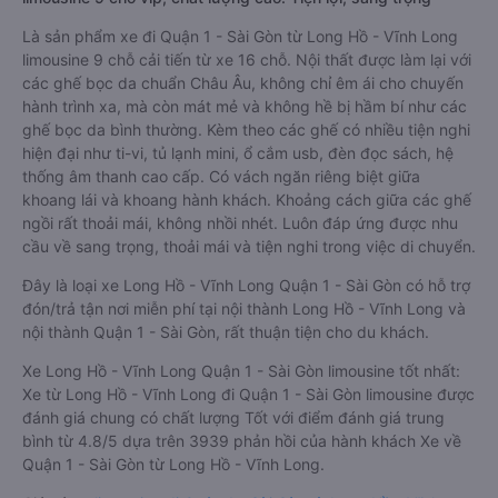
Là sản phẩm xe đi Quận 1 - Sài Gòn từ Long Hồ - Vĩnh Long
limousine 9 chỗ cải tiến từ xe 16 chỗ. Nội thất được làm lại với
các ghế bọc da chuẩn Châu Âu, không chỉ êm ái cho chuyến
hành trình xa, mà còn mát mẻ và không hề bị hầm bí như các
ghế bọc da bình thường. Kèm theo các ghế có nhiều tiện nghi
hiện đại như ti-vi, tủ lạnh mini, ổ cắm usb, đèn đọc sách, hệ
thống âm thanh cao cấp. Có vách ngăn riêng biệt giữa
khoang lái và khoang hành khách. Khoảng cách giữa các ghế
ngồi rất thoải mái, không nhồi nhét. Luôn đáp ứng được nhu
cầu về sang trọng, thoải mái và tiện nghi trong việc di chuyển.
Đây là loại xe Long Hồ - Vĩnh Long Quận 1 - Sài Gòn có hỗ trợ
đón/trả tận nơi miễn phí tại nội thành Long Hồ - Vĩnh Long và
nội thành Quận 1 - Sài Gòn, rất thuận tiện cho du khách.
Xe Long Hồ - Vĩnh Long Quận 1 - Sài Gòn limousine tốt nhất:
Xe từ Long Hồ - Vĩnh Long đi Quận 1 - Sài Gòn limousine được
đánh giá chung có chất lượng Tốt với điểm đánh giá trung
bình từ 4.8/5 dựa trên 3939 phản hồi của hành khách Xe về
Quận 1 - Sài Gòn từ Long Hồ - Vĩnh Long.