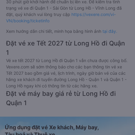
30 phút giờ khởi hành để chuẩn bị lên xe. Để kiểm tra tình
trạng vé xe đi Quận 1 - Sài Gòn từ Long Hồ - Vĩnh Long đã
đặt, quý khách vui lòng truy cập
https://vexere.com/vi-
VN/booking/ticketinfo
Xem hướng dẫn chi tiết, minh họa bằng hình ảnh
tại đây.
Đặt vé xe Tết 2027 từ Long Hồ đi Quận
1
Vé xe tết 2027 từ Long Hồ đi Quận 1 vẫn chưa được công bố.
Vexere.com sẽ sớm thông báo cho các bạn thông tin vé xe
Tết 2027 bao gồm giá vé, lịch trình, ngày giờ bán vé của các
hãng xe khách đi tuyến đường Long Hồ - Quận 1 và Quận 1 -
Long Hồ ngay khi có thông tin từ các hãng xe.
Đặt vé máy bay giá rẻ từ Long Hồ đi
Quận 1
Ứng dụng đặt vé Xe khách, Máy bay,
Tàu hoả và Thuê xe