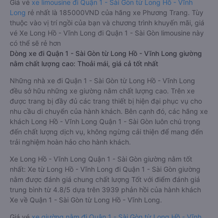
Giá vé
xe limousine đi Quận 1 - Sài Gòn từ Long Hồ - Vĩnh
Long
rẻ nhất là 185000VND của hãng xe Phương Trang. Tùy
thuộc vào vị trí ngồi của bạn và chương trình khuyến mãi, giá
vé Xe Long Hồ - Vĩnh Long đi Quận 1 - Sài Gòn limousine này
có thể sẽ rẻ hơn
Dòng xe đi Quận 1 - Sài Gòn từ Long Hồ - Vĩnh Long giường
nằm chất lượng cao: Thoải mái, giá cả tốt nhất
Những nhà xe đi Quận 1 - Sài Gòn từ Long Hồ - Vĩnh Long
đều sở hữu những xe giường nằm chất lượng cao. Trên xe
được trang bị đầy đủ các trang thiết bị hiện đại phục vụ cho
nhu cầu di chuyển của hành khách. Bên cạnh đó, các hãng xe
khách Long Hồ - Vĩnh Long Quận 1 - Sài Gòn luôn chú trọng
đến chất lượng dịch vụ, không ngừng cải thiện để mang đến
trải nghiệm hoàn hảo cho hành khách.
Xe Long Hồ - Vĩnh Long Quận 1 - Sài Gòn giường nằm tốt
nhất: Xe từ Long Hồ - Vĩnh Long đi Quận 1 - Sài Gòn giường
nằm được đánh giá chung chất lượng Tốt với điểm đánh giá
trung bình từ 4.8/5 dựa trên 3939 phản hồi của hành khách
Xe về Quận 1 - Sài Gòn từ Long Hồ - Vĩnh Long.
Giá vé
xe giường nằm đi Quận 1 - Sài Gòn từ Long Hồ - Vĩnh