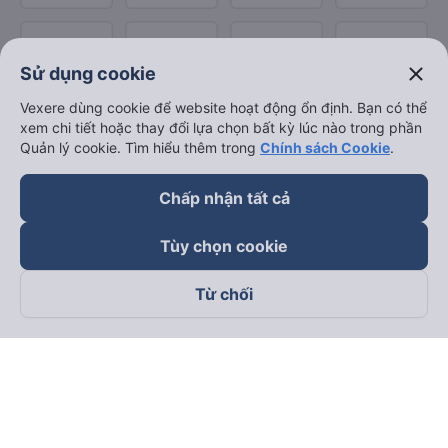
close
Sử dụng cookie
Vexere dùng cookie để website hoạt động ổn định. Bạn có thể
xem chi tiết hoặc thay đổi lựa chọn bất kỳ lúc nào trong phần
Quản lý cookie. Tìm hiểu thêm trong
Chính sách Cookie
.
Chấp nhận tất cả
Tùy chọn cookie
Từ chối
Theo dõi chúng tôi trên
Facebook
Tiktok
Youtube
Công ty TNHH Thương Mại Dịch Vụ Vexere