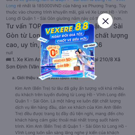
Long
rẻ nhất là 185000VND của hãng xe Phương Trang. Tùy
thuộc vào chương trình khuyến mãi, giá vé Xe Long Hồ - Vĩnh
Long đi Quận 1 - Sài Gòn giường nằm này có thể sẽ rẻ hơn.
Tư vấn TOP 2 xe khách đi Quận 1 - Sài
Gòn từ Long Hồ - Vĩnh Long chất lượng
cao, uy tín, giá rẻ nhất 08/2026
null
🚌 1. Xe Kim Anh (Bến Tre) khởi hành tại 210/8 Xã
Sơn Định (Văn phòng Chợ Lách)
a. Giới thiệu xe Kim Anh (Bến Tre)
Kim Anh (Bến Tre) từ lâu đã gây ấn tượng với khá nhiều
du khách trên tuyến đường từ Long Hồ - Vĩnh Long đến
Quận 1 - Sài Gòn. Là một hãng xe luôn đặt chất lượng
dịch vụ lên hàng đầu, dàn xe khách của Kim Anh (Bến
Tre) đều được trang bị đầy đủ tiện nghi, mang đến cho
khách hàng cảm giác thoải mái nhất trong suốt hành
trình. Kim Anh (Bến Tre) đi Quận 1 - Sài Gòn từ Long Hồ -
Vĩnh Long luôn sẵn sàng lắng nghe ý kiến của khách