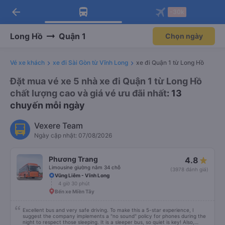
arrow_back
Tải app Vexere ngay!
Tải app Vexere
-30k
Mở app
Mở app
Nhận ưu đãi thành viên độc
-30k/ghế khi đặt vé máy bay qua
quyền
app
Long Hồ
Quận 1
Chọn ngày
Vé xe khách
xe đi Sài Gòn từ Vĩnh Long
xe đi Quận 1 từ Long Hồ
Đặt mua vé xe 5 nhà xe đi Quận 1 từ Long Hồ
chất lượng cao và giá vé ưu đãi nhất
: 13
chuyến mỗi ngày
Vexere Team
Ngày cập nhật: 07/08/2026
Phương Trang
4.8
Limousine giường nằm 34 chỗ
(3978 đánh giá)
Vũng Liêm - Vĩnh Long
4 giờ 30 phút
Bến xe Miền Tây
Excellent bus and very safe driving. To make this a 5-star experience, I
suggest the company implements a "no sound" policy for phones during the
night to respect those sleeping. It is a sleeper bus, so quiet is key! Also,