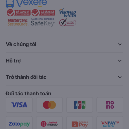
keyboard_arrow_down
Về chúng tôi
keyboard_arrow_down
Hỗ trợ
keyboard_arrow_down
Trở thành đối tác
Đối tác thanh toán