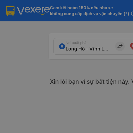
Cam kết hoàn 150% nếu nhà xe

không cung cấp dịch vụ vận chuyển (*)
in
Nơi xuất phát
import_export
Xin lỗi bạn vì sự bất tiện này