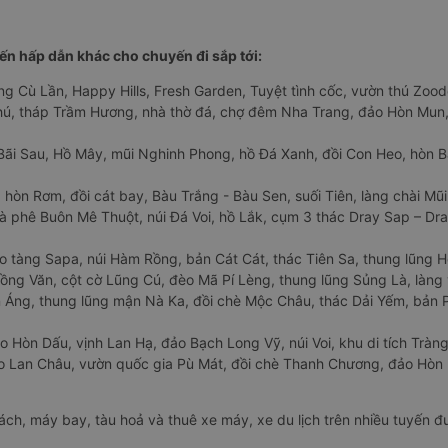
n hấp dẫn khác cho chuyến đi sắp tới:
ng Cù Lần, Happy Hills, Fresh Garden, Tuyệt tình cốc, vườn thú Zoodo
Phú, tháp Trầm Hương, nhà thờ đá, chợ đêm Nha Trang, đảo Hòn Mun,
Bãi Sau, Hồ Mây, mũi Nghinh Phong, hồ Đá Xanh, đồi Con Heo, hòn B
 hòn Rơm, đồi cát bay, Bàu Trắng - Bàu Sen, suối Tiên, làng chài Mũi
à phê Buôn Mê Thuột, núi Đá Voi, hồ Lắk, cụm 3 thác Dray Sap – Dra
o tàng Sapa, núi Hàm Rồng, bản Cát Cát, thác Tiên Sa, thung lũng 
ng Văn, cột cờ Lũng Cú, đèo Mã Pí Lèng, thung lũng Sủng Là, làng 
Áng, thung lũng mận Nà Ka, đồi chè Mộc Châu, thác Dải Yếm, bản P
o Hòn Dấu, vịnh Lan Hạ, đảo Bạch Long Vỹ, núi Voi, khu di tích Tràng
ảo Lan Châu, vườn quốc gia Pù Mát, đồi chè Thanh Chương, đảo Hò
hách, máy bay, tàu hoả và thuê xe máy, xe du lịch trên nhiều tuyến 