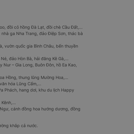
o, đồi cỏ hồng Đà Lạt, đồi chè Cầu Đất,...
 nhà ga Nha Trang, đảo Điệp Sơn, thác bà
à, vườn quốc gia Bình Châu, bến thuyền
 Né, đảo Hòn Bà, hải đăng Kê Gà,...
y Nur – Gia Long, Buôn Đôn, hồ Ea Kao,
Hoa Hồng, thung lũng Mường Hoa,...
văn hóa Lũng Cẩm,...
a Phách, hang dơi, khu du lịch Happy
 Kênh,...
n Ngư, cánh đồng hoa hướng dương, đồng
đường khắp cả nước.