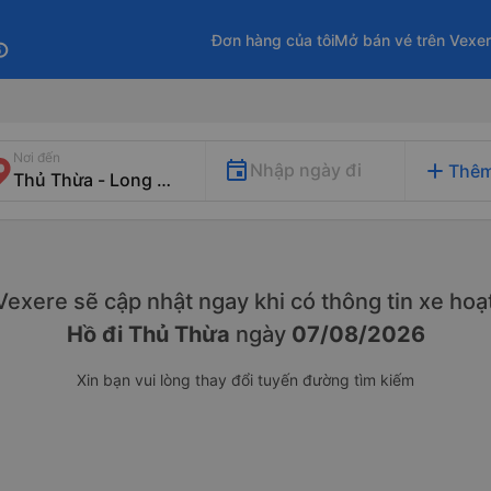
Đơn hàng của tôi
Mở bán vé trên Vexe
fo
Nơi đến
add
Nhập ngày đi
Thêm
. Vexere sẽ cập nhật ngay khi có thông tin xe
hoạt
Hồ đi Thủ Thừa
ngày
07/08/2026
Xin bạn vui lòng thay đổi tuyến đường tìm kiếm