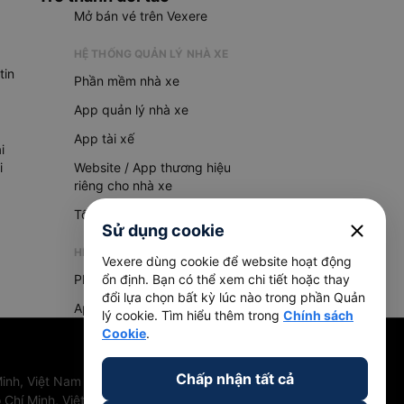
Mở bán vé trên Vexere
HỆ THỐNG QUẢN LÝ NHÀ XE
tin
Phần mềm nhà xe
App quản lý nhà xe
App tài xế
i
i
Website / App thương hiệu
riêng cho nhà xe
Tổng đài AI
close
Sử dụng cookie
HỆ THỐNG QUẢN LÝ HÀNG HOÁ
Vexere dùng cookie để website hoạt động
Phần mềm quản lý hàng hoá
ổn định. Bạn có thể xem chi tiết hoặc thay
đổi lựa chọn bất kỳ lúc nào trong phần Quản
App quản lý hàng hoá
lý cookie. Tìm hiểu thêm trong
Chính sách
Cookie
.
Chấp nhận tất cả
inh, Việt Nam
 Chí Minh, Việt Nam