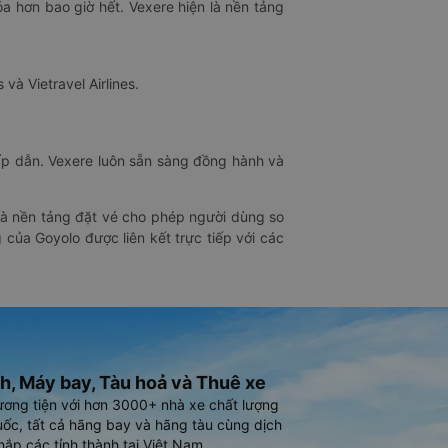
óa hơn bao giờ hết. Vexere hiện là nền tảng
 và Vietravel Airlines.
hấp dẫn. Vexere luôn sẵn sàng đồng hành và
 là nền tảng đặt vé cho phép người dùng so
 của Goyolo được liên kết trực tiếp với các
h, Máy bay, Tàu hoả và Thuê xe
ương tiện với hơn 3000+ nhà xe chất lượng
ốc, tất cả hãng bay và hãng tàu cùng dịch
hắp các tỉnh thành tại Việt Nam.