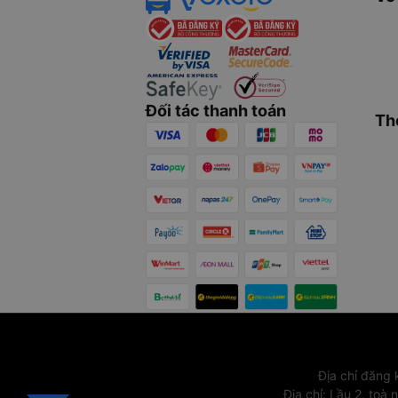
Đối tác thanh toán
Th
Địa chỉ đăng
Địa chỉ
:
Lầu 2, toà 