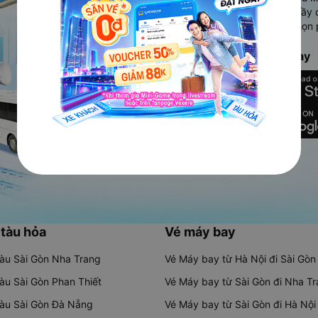
Ứng dụng hiển thị thông tin đầy 
người dùng so sánh và lựa chọn 
chóng và phù hợp nhất.
Tải ứng dụng Vexere ngay
 tàu hỏa
Vé máy bay
tàu Sài Gòn Nha Trang
Vé Máy bay từ Hà Nội đi Sài Gòn
tàu Sài Gòn Phan Thiết
Vé Máy bay từ Sài Gòn đi Nha T
tàu Sài Gòn Đà Nẵng
Vé Máy bay từ Sài Gòn đi Hà Nội