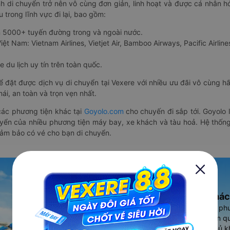
nh di chuyển trở nên vô cùng đơn giản, linh hoạt và được cá nhân h
 trong lĩnh vực đi lại, bao gồm:
n 5000+ tuyến đường trong và ngoài nước.
ệt Nam: Vietnam Airlines, Vietjet Air, Bamboo Airways, Pacific Airlines
 du lịch uy tín trên toàn quốc.
thể đặt được dịch vụ di chuyển tại Vexere với nhiều ưu đãi vô cùng 
i, an toàn và trọn vẹn nhất.
ác phương tiện khác tại
Goyolo.com
cho chuyến đi sắp tới. Goyolo
huyển của nhiều phương tiện máy bay, xe khách và tàu hoả. Hệ thống
đảm bảo có vé cho bạn di chuyển.
Ứng dụng đặt vé Xe khác
Vexere - ứng dụng đặt vé đa ph
cao, 5000+ tuyến đường toàn qu
vụ thuê xe máy, xe du lịch phủ k