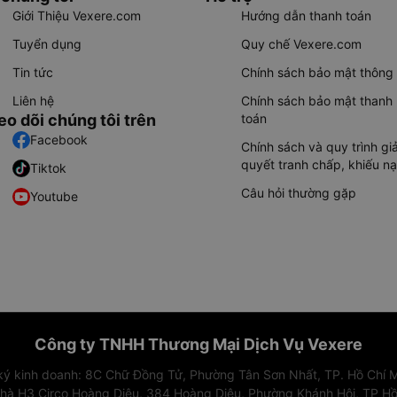
Giới Thiệu Vexere.com
Hướng dẫn thanh toán
Tuyển dụng
Quy chế Vexere.com
Tin tức
Chính sách bảo mật thông 
Liên hệ
Chính sách bảo mật thanh
eo dõi chúng tôi trên
toán
Facebook
Chính sách và quy trình giả
quyết tranh chấp, khiếu nạ
Tiktok
Câu hỏi thường gặp
Youtube
Công ty TNHH Thương Mại Dịch Vụ Vexere
 ký kinh doanh: 8C Chữ Đồng Tử, Phường Tân Sơn Nhất, TP. Hồ Chí M
nhà H3 Circo Hoàng Diệu, 384 Hoàng Diệu, Phường Khánh Hội, TP Hồ