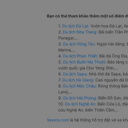
Bạn có thể tham khảo thêm một số điểm đế
1.
Du lịch Đà Lạt:
Vườn hoa Đà Lạt, là
2.
Du lịch Nha Trang:
Bãi biển Trần 
Ponagar,...
3.
Du lịch Vũng Tàu:
Ngọn hải đăng, 
Marina,...
4.
Du lịch Phan Thiết:
Bãi đá Ông Địa,
5.
Du lịch Buôn Ma Thuột:
Bảo tàng c
vườn quốc gia Chư Yang Shin,...
6.
Du lịch Sapa:
Nhà thờ đá Sapa, bả
7.
Du lịch Hà Giang:
Cao nguyên đá Đồ
8.
Du lịch Mộc Châu:
Rừng thông Bản 
Land,...
9.
Du lịch Hải Phòng:
Biển Đồ Sơn, đả
10.
Du lịch Nghệ An:
Biển Cửa Lò, đ
cừu Nghệ An, biển Thiên Cầm,...
Vexere.com
là hệ thống hỗ trợ đặt vé xe k