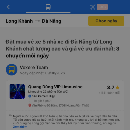
arrow_back
Tải app Vexere ngay!
Tải app Vexere
-30k
Mở app
Mở app
Nhận ưu đãi thành viên độc
-30k/ghế khi đặt vé máy bay qua
quyền
app
Long Khánh
Đà Nẵng
Chọn ngày
Đặt mua vé xe 5 nhà xe đi Đà Nẵng từ Long
Khánh chất lượng cao và giá vé ưu đãi nhất
: 3
chuyến mỗi ngày
Vexere Team
Ngày cập nhật: 09/08/2026
Quang Dũng VIP Limousine
3.7
Limousine 22 phòng (Có WC)
(1141 đánh giá)
Bến Xe Tam Hiệp
19 giờ 5 phút
Văn Phòng Đà Nẵng (70B Hoàng Văn Thái)
Người nước ngoài rất khó hiểu vị trí của bến xe buýt và xe buýt đến từ đâu.
Tôi đến trước giờ xe buýt khởi hành một giờ, nhưng sau khi đi bộ hơn một giờ,
cuối cùng họ cũng gọi điện và tìm thấy tôi. Dịch vụ bình thường, nhưng dù
sao thì tôi ngủ ngon hơn ở khách sạn vì tôi rất thoải mái. Sẽ tuyệt hơn nếu
Xem thêm