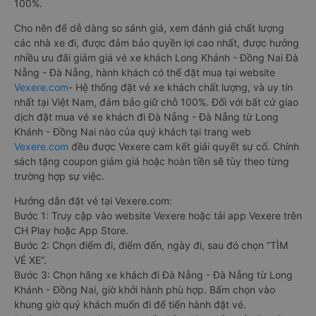
100%.
Cho nên để dễ dàng so sánh giá, xem đánh giá chất lượng
các nhà xe đi, được đảm bảo quyền lợi cao nhất, được hưởng
nhiều ưu đãi giảm giá vé xe khách Long Khánh - Đồng Nai Đà
Nẵng - Đà Nẵng, hành khách có thể đặt mua tại website
Vexere.com
- Hệ thống đặt vé xe khách chất lượng, và uy tín
nhất tại Việt Nam, đảm bảo giữ chỗ 100%. Đối với bất cứ giao
dịch đặt mua vé xe khách đi Đà Nẵng - Đà Nẵng từ Long
Khánh - Đồng Nai nào của quý khách tại trang web
Vexere.com
đều được Vexere cam kết giải quyết sự cố. Chính
sách tặng coupon giảm giá hoặc hoàn tiền sẽ tùy theo từng
trường hợp sự việc.
Hướng dẫn đặt vé tại Vexere.com:
Bước 1: Truy cập vào website Vexere hoặc tải app Vexere trên
CH Play hoặc App Store.
Bước 2: Chọn điểm đi, điểm đến, ngày đi, sau đó chọn “TÌM
VÉ XE”.
Bước 3: Chọn hãng xe khách đi Đà Nẵng - Đà Nẵng từ Long
Khánh - Đồng Nai, giờ khởi hành phù hợp. Bấm chọn vào
khung giờ quý khách muốn đi để tiến hành đặt vé.