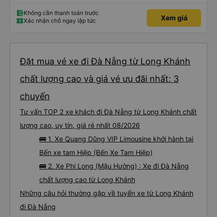
tiếng còi xe bớt to hơn. Nhưng tôi thích nó nên tôi cho điểm tối đa. Cảm ơn
bạn rất nhiều.
Không cần thanh toán trước
Xem giá
Xác nhận chỗ ngay lập tức
Đặt mua vé xe đi Đà Nẵng từ Long Khánh
chất lượng cao và giá vé ưu đãi nhất: 3
chuyến
Tư vấn TOP 2 xe khách đi Đà Nẵng từ Long Khánh chất
lượng cao, uy tín, giá rẻ nhất 08/2026
🚌 1. Xe Quang Dũng VIP Limousine khởi hành tại
Bến xe tam Hiệp (Bến Xe Tam Hiệp)
🚌 2. Xe Phi Long (Mậu Hường) : Xe đi Đà Nẵng
chất lượng cao từ Long Khánh
Những câu hỏi thường gặp về tuyến xe từ Long Khánh
đi Đà Nẵng