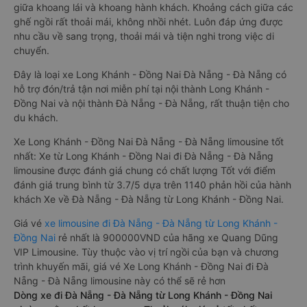
giữa khoang lái và khoang hành khách. Khoảng cách giữa các
ghế ngồi rất thoải mái, không nhồi nhét. Luôn đáp ứng được
nhu cầu về sang trọng, thoải mái và tiện nghi trong việc di
chuyển.
Đây là loại xe Long Khánh - Đồng Nai Đà Nẵng - Đà Nẵng có
hỗ trợ đón/trả tận nơi miễn phí tại nội thành Long Khánh -
Đồng Nai và nội thành Đà Nẵng - Đà Nẵng, rất thuận tiện cho
du khách.
Xe Long Khánh - Đồng Nai Đà Nẵng - Đà Nẵng limousine tốt
nhất: Xe từ Long Khánh - Đồng Nai đi Đà Nẵng - Đà Nẵng
limousine được đánh giá chung có chất lượng Tốt với điểm
đánh giá trung bình từ 3.7/5 dựa trên 1140 phản hồi của hành
khách Xe về Đà Nẵng - Đà Nẵng từ Long Khánh - Đồng Nai.
Giá vé
xe limousine đi Đà Nẵng - Đà Nẵng từ Long Khánh -
Đồng Nai
rẻ nhất là 900000VND của hãng xe Quang Dũng
VIP Limousine. Tùy thuộc vào vị trí ngồi của bạn và chương
trình khuyến mãi, giá vé Xe Long Khánh - Đồng Nai đi Đà
Nẵng - Đà Nẵng limousine này có thể sẽ rẻ hơn
Dòng xe đi Đà Nẵng - Đà Nẵng từ Long Khánh - Đồng Nai