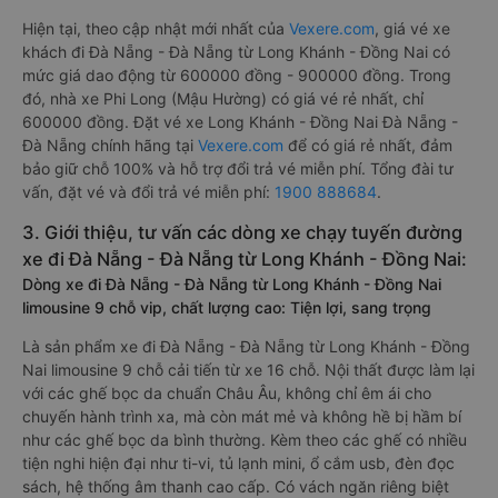
Hiện tại, theo cập nhật mới nhất của
Vexere.com
, giá vé xe
khách đi Đà Nẵng - Đà Nẵng từ Long Khánh - Đồng Nai có
mức giá dao động từ 600000 đồng - 900000 đồng. Trong
đó, nhà xe Phi Long (Mậu Hường) có giá vé rẻ nhất, chỉ
600000 đồng. Đặt vé xe Long Khánh - Đồng Nai Đà Nẵng -
Đà Nẵng chính hãng tại
Vexere.com
để có giá rẻ nhất, đảm
bảo giữ chỗ 100% và hỗ trợ đổi trả vé miễn phí. Tổng đài tư
vấn, đặt vé và đổi trả vé miễn phí:
1900 888684
.
3. Giới thiệu, tư vấn các dòng xe chạy tuyến đường
xe đi Đà Nẵng - Đà Nẵng từ Long Khánh - Đồng Nai:
Dòng xe đi Đà Nẵng - Đà Nẵng từ Long Khánh - Đồng Nai
limousine 9 chỗ vip, chất lượng cao: Tiện lợi, sang trọng
Là sản phẩm xe đi Đà Nẵng - Đà Nẵng từ Long Khánh - Đồng
Nai limousine 9 chỗ cải tiến từ xe 16 chỗ. Nội thất được làm lại
với các ghế bọc da chuẩn Châu Âu, không chỉ êm ái cho
chuyến hành trình xa, mà còn mát mẻ và không hề bị hầm bí
như các ghế bọc da bình thường. Kèm theo các ghế có nhiều
tiện nghi hiện đại như ti-vi, tủ lạnh mini, ổ cắm usb, đèn đọc
sách, hệ thống âm thanh cao cấp. Có vách ngăn riêng biệt