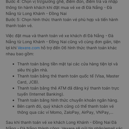
Bước 4: Chọn vị trí/giường ghế, điểm đón, điểm trả và nhập
thông tin hành khách khi đặt mua vé xe đi Đà Nẵng - Đà
Nẵng từ Long Khánh - Đồng Nai
Bước 5: Chọn hình thức thanh toán vé phù hợp và tiến hành
thanh toán vé.
Việc đặt mua và thanh toán vé xe khách đi Đà Nẵng - Đà
Nẵng từ Long Khánh - Đồng Nai cũng vô cùng đơn giản, tiện
lợi khi
Vexere.com
hỗ trợ đến 06 hình thức thanh toán khác
nhau bao gồm:
Thanh toán bằng tiền mặt tại các cửa hàng tiện lợi và
siêu thị gần nhà.
Thanh toán bằng thẻ thanh toán quốc tế (Visa, Master
Card, JCB).
Thanh toán bằng thẻ ATM đã đăng ký thanh toán trực
tuyến (Internet Banking).
Thanh toán bằng hình thức chuyển khoản ngân hàng.
Bên cạnh đó, quý khách cũng có thể thanh toán vé
thông qua các ví Momo, ZaloPay, AirPay, VNPay,…
Sau khi thanh toán vé xe khách Long Khánh - Đồng Nai Đà
Nẵng - Đà Nẵng thành công, Vexere sẽ gửi tin nhắn/email xác