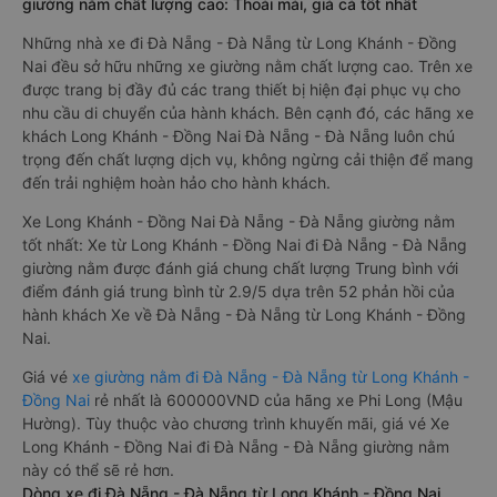
giường nằm chất lượng cao: Thoải mái, giá cả tốt nhất
Những nhà xe đi Đà Nẵng - Đà Nẵng từ Long Khánh - Đồng
Nai đều sở hữu những xe giường nằm chất lượng cao. Trên xe
được trang bị đầy đủ các trang thiết bị hiện đại phục vụ cho
nhu cầu di chuyển của hành khách. Bên cạnh đó, các hãng xe
khách Long Khánh - Đồng Nai Đà Nẵng - Đà Nẵng luôn chú
trọng đến chất lượng dịch vụ, không ngừng cải thiện để mang
đến trải nghiệm hoàn hảo cho hành khách.
Xe Long Khánh - Đồng Nai Đà Nẵng - Đà Nẵng giường nằm
tốt nhất: Xe từ Long Khánh - Đồng Nai đi Đà Nẵng - Đà Nẵng
giường nằm được đánh giá chung chất lượng Trung bình với
điểm đánh giá trung bình từ 2.9/5 dựa trên 52 phản hồi của
hành khách Xe về Đà Nẵng - Đà Nẵng từ Long Khánh - Đồng
Nai.
Giá vé
xe giường nằm đi Đà Nẵng - Đà Nẵng từ Long Khánh -
Đồng Nai
rẻ nhất là 600000VND của hãng xe Phi Long (Mậu
Hường). Tùy thuộc vào chương trình khuyến mãi, giá vé Xe
Long Khánh - Đồng Nai đi Đà Nẵng - Đà Nẵng giường nằm
này có thể sẽ rẻ hơn.
Dòng xe đi Đà Nẵng - Đà Nẵng từ Long Khánh - Đồng Nai