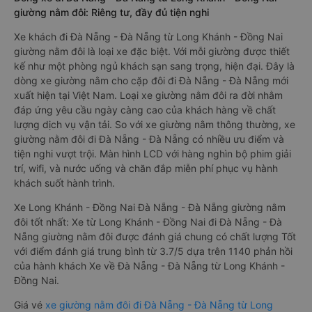
giường nằm đôi: Riêng tư, đầy đủ tiện nghi
Xe khách đi Đà Nẵng - Đà Nẵng từ Long Khánh - Đồng Nai
giường nằm đôi là loại xe đặc biệt. Với mỗi giường được thiết
kế như một phòng ngủ khách sạn sang trọng, hiện đại. Đây là
dòng xe giường nằm cho cặp đôi đi Đà Nẵng - Đà Nẵng mới
xuất hiện tại Việt Nam. Loại xe giường nằm đôi ra đời nhằm
đáp ứng yêu cầu ngày càng cao của khách hàng về chất
lượng dịch vụ vận tải. So với xe giường nằm thông thường, xe
giường nằm đôi đi Đà Nẵng - Đà Nẵng có nhiều ưu điểm và
tiện nghi vượt trội. Màn hình LCD với hàng nghìn bộ phim giải
trí, wifi, và nước uống và chăn đắp miễn phí phục vụ hành
khách suốt hành trình.
Xe Long Khánh - Đồng Nai Đà Nẵng - Đà Nẵng giường nằm
đôi tốt nhất: Xe từ Long Khánh - Đồng Nai đi Đà Nẵng - Đà
Nẵng giường nằm đôi được đánh giá chung có chất lượng Tốt
với điểm đánh giá trung bình từ 3.7/5 dựa trên 1140 phản hồi
của hành khách Xe về Đà Nẵng - Đà Nẵng từ Long Khánh -
Đồng Nai.
Giá vé
xe giường nằm đôi đi Đà Nẵng - Đà Nẵng từ Long