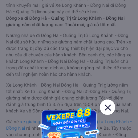
trình khuyến mãi, giá vé Xe Long Khánh - Đồng Nai đi Đông
Hà - Quảng Trị limousine này có thể sẽ rẻ hơn
Dòng xe đi Đông Hà - Quảng Trị từ Long Khánh - Đồng Nai
giường nằm chất lượng cao: Thoải mái, giá cả tốt nhất
Những nhà xe đi Đông Hà - Quảng Trị từ Long Khánh - Đồng
Nai đều sở hữu những xe giường nằm chất lượng cao. Trên xe
được trang bị đầy đủ các trang thiết bị hiện đại phục vụ cho
nhu cầu di chuyển của hành khách. Bên cạnh đó, các hãng xe
khách Long Khánh - Đồng Nai Đông Hà - Quảng Trị luôn chú
trọng đến chất lượng dịch vụ, không ngừng cải thiện để mang
đến trải nghiệm hoàn hảo cho hành khách.
Xe Long Khánh - Đồng Nai Đông Hà - Quảng Trị giường nằm
tốt nhất: Xe từ Long Khánh - Đồng Nai đi Đông Hà - Quảng Trị
giường nằm được đánh giá chung chất lượng Tốt với điểm
đánh giá trung bình từ 3.7/5 dựa trên 1504 phản hồi của hành
khách Xe về Đông Hà - Quảng Trị từ Long Khánh - Đồng Nai.
Giá vé
xe giường nằm đi Đông Hà - Quảng Trị từ Long Khánh -
Đồng Nai
rẻ nhất là 800000VND của hãng xe A Ba. Tùy thuộc
vào chương trình khuyến mãi, giá vé Xe Long Khánh - Đồng