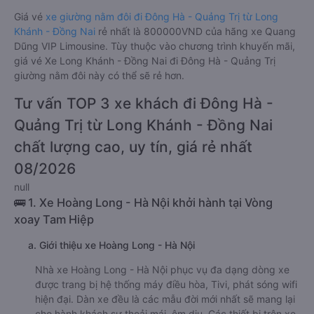
Giá vé
xe giường nằm đôi đi Đông Hà - Quảng Trị từ Long
Khánh - Đồng Nai
rẻ nhất là 800000VND của hãng xe Quang
Dũng VIP Limousine. Tùy thuộc vào chương trình khuyến mãi,
giá vé Xe Long Khánh - Đồng Nai đi Đông Hà - Quảng Trị
giường nằm đôi này có thể sẽ rẻ hơn.
Tư vấn TOP 3 xe khách đi Đông Hà -
Quảng Trị từ Long Khánh - Đồng Nai
chất lượng cao, uy tín, giá rẻ nhất
08/2026
null
🚌 1. Xe Hoàng Long - Hà Nội khởi hành tại Vòng
xoay Tam Hiệp
a. Giới thiệu xe Hoàng Long - Hà Nội
Nhà xe Hoàng Long - Hà Nội phục vụ đa dạng dòng xe
được trang bị hệ thống máy điều hòa, Tivi, phát sóng wifi
hiện đại. Dàn xe đều là các mẫu đời mới nhất sẽ mang lại
cho hành khách sự thoải mái, êm dịu. Các thiết bị trên xe