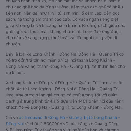
chuyến hành trình xa, mà còn mát mẻ và không hề bị hầm bí
như các ghế bọc da bình thường. Kèm theo các ghế có nhiều
tiện nghi hiện đại như ti-vi, tủ lạnh mini, ổ cắm usb, đèn đọc
sách, hệ thống âm thanh cao cấp. Có vách ngăn riêng biệt
giữa khoang lái và khoang hành khách. Khoảng cách giữa các
ghế ngồi rất thoải mái, không nhồi nhét. Luôn đáp ứng được
nhu cầu về sang trọng, thoải mái và tiện nghi trong việc di
chuyển.
Đây là loại xe Long Khánh - Đồng Nai Đông Hà - Quảng Trị có
hỗ trợ đón/trả tận nơi miễn phí tại nội thành Long Khánh -
Đồng Nai và nội thành Đông Hà - Quảng Trị, rất thuận tiện cho
du khách.
Xe Long Khánh - Đồng Nai Đông Hà - Quảng Trị limousine tốt
nhất: Xe từ Long Khánh - Đồng Nai đi Đông Hà - Quảng Trị
limousine được đánh giá chung có chất lượng Tốt với điểm
đánh giá trung bình từ 4.1/5 dựa trên 1461 phản hồi của hành
khách Xe về Đông Hà - Quảng Trị từ Long Khánh - Đồng Nai.
Giá vé
xe limousine đi Đông Hà - Quảng Trị từ Long Khánh -
Đồng Nai
rẻ nhất là 800000VND của hãng xe Quang Dũng
VIP Limousine. Tùy thuộc vào vị trí ngồi của bạn và chương