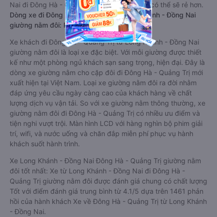
Nai đi Đông Hà - Quảng Trị giường nằm này có thể sẽ rẻ hơn.
Dòng xe đi Đông Hà - Quảng Trị từ Long Khánh - Đồng Nai
giường nằm đôi: Riêng tư, đầy đủ tiện nghi
Xe khách đi Đông Hà - Quảng Trị từ Long Khánh - Đồng Nai
giường nằm đôi là loại xe đặc biệt. Với mỗi giường được thiết
kế như một phòng ngủ khách sạn sang trọng, hiện đại. Đây là
dòng xe giường nằm cho cặp đôi đi Đông Hà - Quảng Trị mới
xuất hiện tại Việt Nam. Loại xe giường nằm đôi ra đời nhằm
đáp ứng yêu cầu ngày càng cao của khách hàng về chất
lượng dịch vụ vận tải. So với xe giường nằm thông thường, xe
giường nằm đôi đi Đông Hà - Quảng Trị có nhiều ưu điểm và
tiện nghi vượt trội. Màn hình LCD với hàng nghìn bộ phim giải
trí, wifi, và nước uống và chăn đắp miễn phí phục vụ hành
khách suốt hành trình.
Xe Long Khánh - Đồng Nai Đông Hà - Quảng Trị giường nằm
đôi tốt nhất: Xe từ Long Khánh - Đồng Nai đi Đông Hà -
Quảng Trị giường nằm đôi được đánh giá chung có chất lượng
Tốt với điểm đánh giá trung bình từ 4.1/5 dựa trên 1461 phản
hồi của hành khách Xe về Đông Hà - Quảng Trị từ Long Khánh
- Đồng Nai.