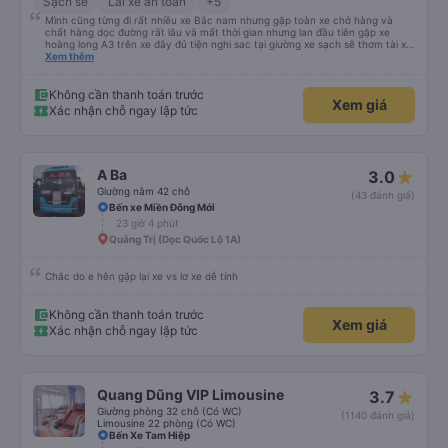
Sạch sẽ
Lái xe an toàn
+5
Mình cũng từng đi rất nhiều xe Bắc nam nhưng gặp toàn xe chở hàng và
chất hàng dọc đường rất lâu và mất thời gian nhưng lan đầu tiên gặp xe
hoàng long A3 trên xe đây đủ tiện nghi sac tại giường xe sạch sẽ thơm tài xế
lo xe thoải mái vui tính sẽ con ung hô nhe
Xem thêm
Không cần thanh toán trước
Xem giá
Xác nhận chỗ ngay lập tức
A Ba
3.0
Giường nằm 42 chỗ
(43 đánh giá)
Bến xe Miền Đông Mới
23 giờ 4 phút
Quảng Trị (Dọc Quốc Lộ 1A)
Chắc do e hên gặp lại xe vs lơ xe dễ tính
Không cần thanh toán trước
Xem giá
Xác nhận chỗ ngay lập tức
Quang Dũng VIP Limousine
3.7
Giường phòng 32 chỗ (Có WC)
(1140 đánh giá)
Limousine 22 phòng (Có WC)
Bến Xe Tam Hiệp