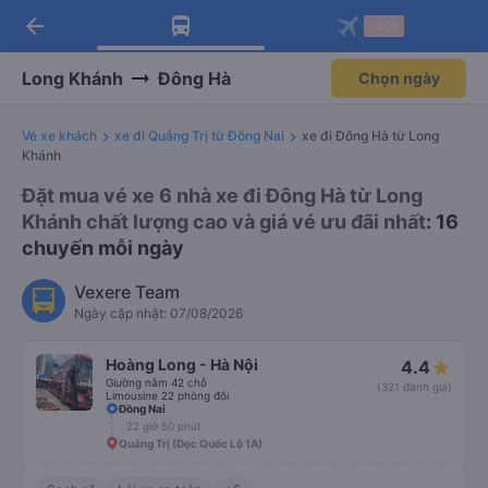
arrow_back
Tải app Vexere ngay!
Tải app Vexere
-30k
Mở app
Mở app
Nhận ưu đãi thành viên độc
-30k/ghế khi đặt vé máy bay qua
quyền
app
Long Khánh
Đông Hà
Chọn ngày
Vé xe khách
xe đi Quảng Trị từ Đồng Nai
xe đi Đông Hà từ Long
Khánh
Đặt mua vé xe 6 nhà xe đi Đông Hà từ Long
Khánh chất lượng cao và giá vé ưu đãi nhất
: 16
chuyến mỗi ngày
Vexere Team
Ngày cập nhật: 07/08/2026
Hoàng Long - Hà Nội
4.4
Giường nằm 42 chỗ
(321 đánh giá)
Limousine 22 phòng đôi
Đồng Nai
22 giờ 50 phút
Quảng Trị (Dọc Quốc Lộ 1A)