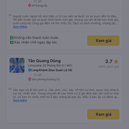
22 giờ
VP Đông Hà
Người nước ngoài rất khó hiểu vị trí của bến xe buýt và xe buýt đến từ đâu.
Tôi đến trước giờ xe buýt khởi hành một giờ, nhưng sau khi đi bộ hơn một giờ,
cuối cùng họ cũng gọi điện và tìm thấy tôi. Dịch vụ bình thường, nhưng dù
sao thì tôi ngủ ngon hơn ở khách sạn vì tôi rất thoải mái. Sẽ tuyệt hơn nếu
Xem thêm
tiếng còi xe bớt to hơn. Nhưng tôi thích nó nên tôi cho điểm tối đa. Cảm ơn
bạn rất nhiều.
Không cần thanh toán trước
Xem giá
Xác nhận chỗ ngay lập tức
star_rate
Tân Quang Dũng
3.7
Limousine 22 Phòng Đôi G ( WC)
(3002 đánh giá)
Long Khánh (Dọc Quốc Lộ 1A)
23 giờ
Văn phòng Quảng Trị
Các bạn nữ lễ tân xinh iu. Các anh, chú, bác VP ĐH vui tính, quan tâm khách,
vui vẻ, nhiệt tình. Trong chuyến đi của mình có 2 gia đình bác lớn tuổi nc khá
to, có bạn nv nhắc nhở thì 2 bác mắng lại bạn ấy. Nếu 2 bác ấy có đánh giá
xấu thì mình ngược lại nha. Bạn ấy nhắc nhở rất đúng. 2 bác nói rất to. To
Xem thêm
đến lỗi mình ngủ còn mơ được câu chuyện các bác nói với nhau xuất hiện
trong giấc mơ của mình luôn. Nên nếu bạn ấy bị phản ánh thì đừng trừ lương
bạn ấy nha. Nếu bạn ấy bị trừ thì bảo bạn ấy liên hệ sđt của mình, mình hỗ
Xem giá
trợ ạ. Số mình đuôi 666, chuyến ĐH-NT ngày 16/1. À các bạn nữ lễ tân xinh
iu còn đổi cho mình phòng đơn sang đôi xong còn note là (một mình) yêu
luôn. Nhưng phòng đôi mà nằm một thì mỗi lần xe rẽ 1 cái là ✈️ Ít đi xe khách
nhưng đủ để đánh giá 10/10.