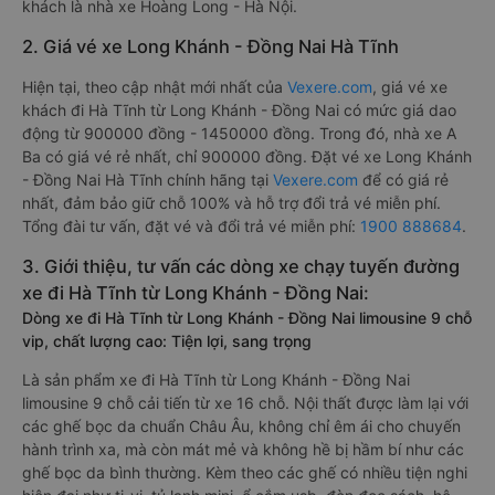
khách là nhà xe Hoàng Long - Hà Nội.
2. Giá vé xe Long Khánh - Đồng Nai Hà Tĩnh
Hiện tại, theo cập nhật mới nhất của
Vexere.com
, giá vé xe
khách đi Hà Tĩnh từ Long Khánh - Đồng Nai có mức giá dao
động từ 900000 đồng - 1450000 đồng. Trong đó, nhà xe A
Ba có giá vé rẻ nhất, chỉ 900000 đồng. Đặt vé xe Long Khánh
- Đồng Nai Hà Tĩnh chính hãng tại
Vexere.com
để có giá rẻ
nhất, đảm bảo giữ chỗ 100% và hỗ trợ đổi trả vé miễn phí.
Tổng đài tư vấn, đặt vé và đổi trả vé miễn phí:
1900 888684
.
3. Giới thiệu, tư vấn các dòng xe chạy tuyến đường
xe đi Hà Tĩnh từ Long Khánh - Đồng Nai:
Dòng xe đi Hà Tĩnh từ Long Khánh - Đồng Nai limousine 9 chỗ
vip, chất lượng cao: Tiện lợi, sang trọng
Là sản phẩm xe đi Hà Tĩnh từ Long Khánh - Đồng Nai
limousine 9 chỗ cải tiến từ xe 16 chỗ. Nội thất được làm lại với
các ghế bọc da chuẩn Châu Âu, không chỉ êm ái cho chuyến
hành trình xa, mà còn mát mẻ và không hề bị hầm bí như các
ghế bọc da bình thường. Kèm theo các ghế có nhiều tiện nghi