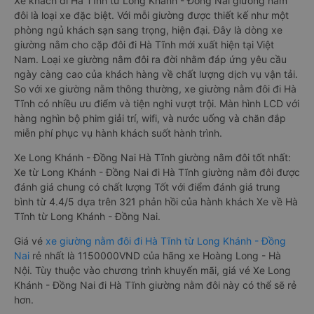
Xe khách đi Hà Tĩnh từ Long Khánh - Đồng Nai giường nằm
đôi là loại xe đặc biệt. Với mỗi giường được thiết kế như một
phòng ngủ khách sạn sang trọng, hiện đại. Đây là dòng xe
giường nằm cho cặp đôi đi Hà Tĩnh mới xuất hiện tại Việt
Nam. Loại xe giường nằm đôi ra đời nhằm đáp ứng yêu cầu
ngày càng cao của khách hàng về chất lượng dịch vụ vận tải.
So với xe giường nằm thông thường, xe giường nằm đôi đi Hà
Tĩnh có nhiều ưu điểm và tiện nghi vượt trội. Màn hình LCD với
hàng nghìn bộ phim giải trí, wifi, và nước uống và chăn đắp
miễn phí phục vụ hành khách suốt hành trình.
Xe Long Khánh - Đồng Nai Hà Tĩnh giường nằm đôi tốt nhất:
Xe từ Long Khánh - Đồng Nai đi Hà Tĩnh giường nằm đôi được
đánh giá chung có chất lượng Tốt với điểm đánh giá trung
bình từ 4.4/5 dựa trên 321 phản hồi của hành khách Xe về Hà
Tĩnh từ Long Khánh - Đồng Nai.
Giá vé
xe giường nằm đôi đi Hà Tĩnh từ Long Khánh - Đồng
Nai
rẻ nhất là 1150000VND của hãng xe Hoàng Long - Hà
Nội. Tùy thuộc vào chương trình khuyến mãi, giá vé Xe Long
Khánh - Đồng Nai đi Hà Tĩnh giường nằm đôi này có thể sẽ rẻ
hơn.