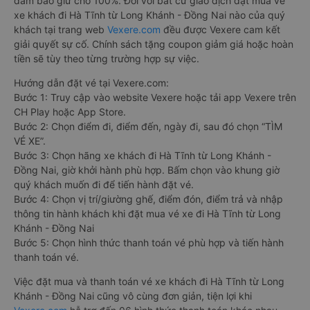
đảm bảo giữ chỗ 100%. Đối với bất cứ giao dịch đặt mua vé
xe khách đi Hà Tĩnh từ Long Khánh - Đồng Nai nào của quý
khách tại trang web
Vexere.com
đều được Vexere cam kết
giải quyết sự cố. Chính sách tặng coupon giảm giá hoặc hoàn
tiền sẽ tùy theo từng trường hợp sự việc.
Hướng dẫn đặt vé tại Vexere.com:
Bước 1: Truy cập vào website Vexere hoặc tải app Vexere trên
CH Play hoặc App Store.
Bước 2: Chọn điểm đi, điểm đến, ngày đi, sau đó chọn “TÌM
VÉ XE”.
Bước 3: Chọn hãng xe khách đi Hà Tĩnh từ Long Khánh -
Đồng Nai, giờ khởi hành phù hợp. Bấm chọn vào khung giờ
quý khách muốn đi để tiến hành đặt vé.
Bước 4: Chọn vị trí/giường ghế, điểm đón, điểm trả và nhập
thông tin hành khách khi đặt mua vé xe đi Hà Tĩnh từ Long
Khánh - Đồng Nai
Bước 5: Chọn hình thức thanh toán vé phù hợp và tiến hành
thanh toán vé.
Việc đặt mua và thanh toán vé xe khách đi Hà Tĩnh từ Long
Khánh - Đồng Nai cũng vô cùng đơn giản, tiện lợi khi