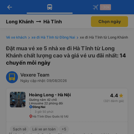
arrow_back
Tải app Vexere ngay!
Tải app Vexere
-30k
Mở app
Mở app
Nhận ưu đãi thành viên độc
-30k/ghế khi đặt vé máy bay qua
quyền
app
Long Khánh
Hà Tĩnh
Chọn ngày
Vé xe khách
xe đi Hà Tĩnh từ Đồng Nai
xe đi Hà Tĩnh từ Long Khánh
Đặt mua vé xe 5 nhà xe đi Hà Tĩnh từ Long
Khánh chất lượng cao và giá vé ưu đãi nhất
: 14
chuyến mỗi ngày
Vexere Team
Ngày cập nhật: 09/08/2026
Hoàng Long - Hà Nội
4.4
Giường nằm 42 chỗ
(321 đánh giá)
Limousine 22 phòng đôi
Đồng Nai
3 giờ 50 phút
Hà Tĩnh (Dọc Quốc lộ 1A)
Sạch sẽ
Lái xe an toàn
+5