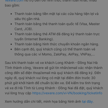
Vexere.com
hỗ trợ đến 06 hình thức thanh toán khác nhau
bao gồm:
Thanh toán bằng tiền mặt tại các cửa hàng tiện lợi và
siêu thị gần nhà.
Thanh toán bằng thẻ thanh toán quốc tế (Visa, Master
Card, JCB).
Thanh toán bằng thẻ ATM đã đăng ký thanh toán trực
tuyến (Internet Banking).
Thanh toán bằng hình thức chuyển khoản ngân hàng.
Bên cạnh đó, quý khách cũng có thể thanh toán vé
thông qua các ví Momo, ZaloPay, AirPay, VNPay,…
Sau khi thanh toán vé xe khách Long Khánh - Đồng Nai Hà
Tĩnh thành công, Vexere sẽ gửi tin nhắn/email xác nhận thành
công đến số điện thoại/email mà quý khách đã đăng ký. Đến
ngày đi, quý khách vui lòng có mặt tại điểm đón trước 30
phút giờ khởi hành để chuẩn bị lên xe. Để kiểm tra tình trạng
vé xe đi Hà Tĩnh từ Long Khánh - Đồng Nai đã đặt, quý khách
vui lòng truy cập
https://vexere.com/vi-VN/booking/ticketinfo
Xem hướng dẫn chi tiết, minh họa bằng hình ảnh
tại đây.