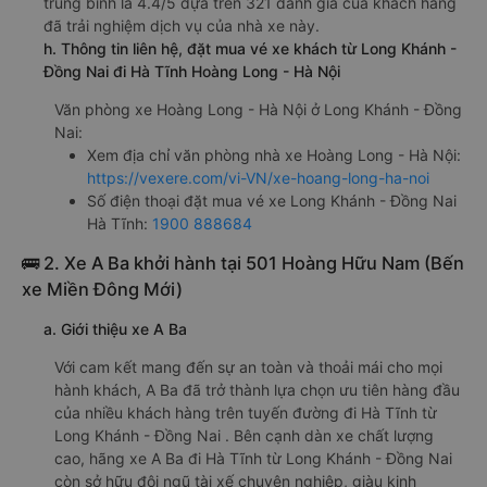
trung bình là 4.4/5 dựa trên 321 đánh giá của khách hàng
đã trải nghiệm dịch vụ của nhà xe này.
h. Thông tin liên hệ, đặt mua vé xe khách từ Long Khánh -
Đồng Nai đi Hà Tĩnh Hoàng Long - Hà Nội
Văn phòng xe Hoàng Long - Hà Nội ở Long Khánh - Đồng
Nai:
Xem địa chỉ văn phòng nhà xe Hoàng Long - Hà Nội:
https://vexere.com/vi-VN/xe-hoang-long-ha-noi
Số điện thoại đặt mua vé xe Long Khánh - Đồng Nai
Hà Tĩnh:
1900 888684
🚌 2. Xe A Ba khởi hành tại 501 Hoàng Hữu Nam (Bến
xe Miền Đông Mới)
a. Giới thiệu xe A Ba
Với cam kết mang đến sự an toàn và thoải mái cho mọi
hành khách, A Ba đã trở thành lựa chọn ưu tiên hàng đầu
của nhiều khách hàng trên tuyến đường đi Hà Tĩnh từ
Long Khánh - Đồng Nai . Bên cạnh dàn xe chất lượng
cao, hãng xe A Ba đi Hà Tĩnh từ Long Khánh - Đồng Nai
còn sở hữu đội ngũ tài xế chuyên nghiệp, giàu kinh