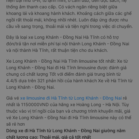
hiện đại như ti-vi, tủ lạnh mini, ổ cắm usb, đèn đọc sách, hệ
thống âm thanh cao cấp. Có vách ngăn riêng biệt giữa
khoang lái và khoang hành khách. Khoảng cách giữa các ghế
ngồi rất thoải mái, không nhồi nhét. Luôn đáp ứng được nhu
cầu về sang trọng, thoải mái và tiện nghi trong việc di chuyển.
Đây là loại xe Long Khánh - Đồng Nai Hà Tĩnh có hỗ trợ
đón/trả tận nơi miễn phí tại nội thành Long Khánh - Đồng Nai
và nội thành Hà Tĩnh, rất thuận tiện cho du khách.
Xe Long Khánh - Đồng Nai Hà Tĩnh limousine tốt nhất: Xe từ
Long Khánh - Đồng Nai đi Hà Tĩnh limousine được đánh giá
chung có chất lượng Tốt với điểm đánh giá trung bình từ
4.4/5 dựa trên 321 phản hồi của hành khách Xe về Hà Tĩnh từ
Long Khánh - Đồng Nai.
Giá vé
xe limousine đi Hà Tĩnh từ Long Khánh - Đồng Nai
rẻ
nhất là 1150000VND của hãng xe Hoàng Long - Hà Nội. Tùy
thuộc vào vị trí ngồi của bạn và chương trình khuyến mãi, giá
vé Xe Long Khánh - Đồng Nai đi Hà Tĩnh limousine này có thể
sẽ rẻ hơn
Dòng xe đi Hà Tĩnh từ Long Khánh - Đồng Nai giường nằm
chất lượng cao: Thoải mái, giá cả tốt nhất