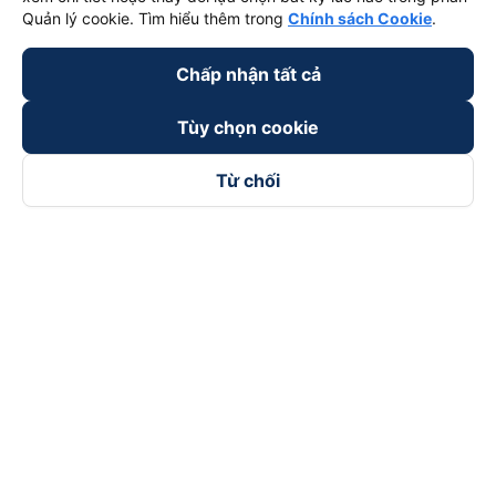
Quản lý cookie. Tìm hiểu thêm trong
Chính sách Cookie
.
Chấp nhận tất cả
Tùy chọn cookie
Từ chối
Theo dõi chúng tôi trên
Facebook
Tiktok
Youtube
Công ty TNHH Thương Mại Dịch Vụ Vexere
Địa chỉ đăng ký kinh doanh: 8C Chữ Đồng Tử, Phường Tân
Sơn Nhất, TP. Hồ Chí Minh, Việt Nam
Địa chỉ
:
Lầu 2, toà nhà H3 Circo Hoàng Diệu, 384 Hoàng Diệu,
Phường Khánh Hội, TP Hồ Chí Minh, Việt Nam
Tầng 3, toà nhà 101 Láng Hạ, 101 Láng Hạ, Phường Láng, TP.
Hà Nội, Việt Nam
Giấy chứng nhận ĐKKD số 0315133726 do Sở KH và ĐT TP.