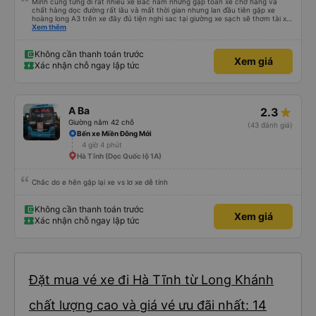
Mình cũng từng đi rất nhiều xe Bắc nam nhưng gặp toàn xe chở hàng và
chất hàng dọc đường rất lâu và mất thời gian nhưng lan đầu tiên gặp xe
hoàng long A3 trên xe đây đủ tiện nghi sac tại giường xe sạch sẽ thơm tài xế
lo xe thoải mái vui tính sẽ con ung hô nhe
Xem thêm
Không cần thanh toán trước
Xem giá
Xác nhận chỗ ngay lập tức
A Ba
2.3
Giường nằm 42 chỗ
(43 đánh giá)
Bến xe Miền Đông Mới
4 giờ 4 phút
Hà Tĩnh (Dọc Quốc lộ 1A)
Chắc do e hên gặp lại xe vs lơ xe dễ tính
Không cần thanh toán trước
Xem giá
Xác nhận chỗ ngay lập tức
Đặt mua vé xe đi Hà Tĩnh từ Long Khánh
chất lượng cao và giá vé ưu đãi nhất: 14