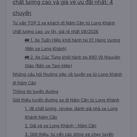
chưa biết cách thực hiện, hãy xem Google Maps hoạt động như thế nào,
chất lượng cao và giá vé ưu đãi nhất: 4
&quot;B Bạn bị sao vậy?&quot; Chuyện gì xảy ra với bạn vậy?&quot; Bây giờ
là 2:30 và tôi đang nói về nó. ạn bằng xe bu lông Limousine. Tôi nghĩ tài xế
đã giúp tôi vì nhìn tôi quá ngu ngốc. Tôi vẫn đang nghĩ rằng sẽ rất nguy hiểm
chuyến
nếu không có tài xế... Cảm ơn các bạn rất nhiều.
Tư vấn TOP 2 xe khách đi Năm Căn từ Long Khánh
chất lượng cao, uy tín, giá rẻ nhất 08/2026
🚌 1. Xe Tuấn Hiệp khởi hành tại 01 Hùng Vương
(Bến xe Long Khánh)
🚌 2. Xe Cúc Tùng khởi hành tại 990 Võ Nguyên
Giáp (Bến xe Tam Hiệp)
Những câu hỏi thường gặp về tuyến xe từ Long Khánh
đi Năm Căn
Thông tin tuyến đường
Giới thiệu tuyến đường xe đi Năm Căn từ Long Khánh
1. Về chất lượng, review, đánh giá nhà xe Long
Khánh Năm Căn
2. Giá vé xe Long Khánh - Năm Căn
3. Giới thiệu, tư vấn các dòng xe chạy tuyến