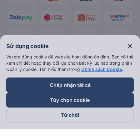
close
Sử dụng cookie
Vexere dùng cookie để website hoạt động ổn định. Bạn có thể
xem chi tiết hoặc thay đổi lựa chọn bất kỳ lúc nào trong phần
Quản lý cookie. Tìm hiểu thêm trong
Chính sách Cookie
.
Chấp nhận tất cả
Tùy chọn cookie
Từ chối
Theo dõi chúng tôi trên
Facebook
Tiktok
Youtube