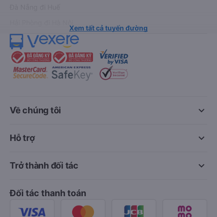
Đà Nẵng đi Huế
Hải Phòng đi Hà Nội
Xem tất cả tuyến đường
keyboard_arrow_down
Về chúng tôi
keyboard_arrow_down
Hỗ trợ
keyboard_arrow_down
Trở thành đối tác
Đối tác thanh toán