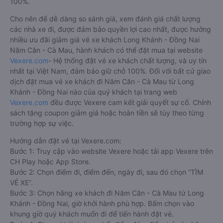
100%.
Cho nên để dễ dàng so sánh giá, xem đánh giá chất lượng
các nhà xe đi, được đảm bảo quyền lợi cao nhất, được hưởng
nhiều ưu đãi giảm giá vé xe khách Long Khánh - Đồng Nai
Năm Căn - Cà Mau, hành khách có thể đặt mua tại website
Vexere.com
- Hệ thống đặt vé xe khách chất lượng, và uy tín
nhất tại Việt Nam, đảm bảo giữ chỗ 100%. Đối với bất cứ giao
dịch đặt mua vé xe khách đi Năm Căn - Cà Mau từ Long
Khánh - Đồng Nai nào của quý khách tại trang web
Vexere.com
đều được Vexere cam kết giải quyết sự cố. Chính
sách tặng coupon giảm giá hoặc hoàn tiền sẽ tùy theo từng
trường hợp sự việc.
Hướng dẫn đặt vé tại Vexere.com:
Bước 1: Truy cập vào website Vexere hoặc tải app Vexere trên
CH Play hoặc App Store.
Bước 2: Chọn điểm đi, điểm đến, ngày đi, sau đó chọn “TÌM
VÉ XE”.
Bước 3: Chọn hãng xe khách đi Năm Căn - Cà Mau từ Long
Khánh - Đồng Nai, giờ khởi hành phù hợp. Bấm chọn vào
khung giờ quý khách muốn đi để tiến hành đặt vé.