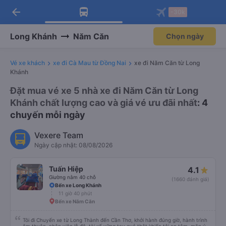
arrow_back
Tải app Vexere ngay!
Tải app Vexere
-30k
Mở app
Mở app
Nhận ưu đãi thành viên độc
-30k/ghế khi đặt vé máy bay qua
quyền
app
Long Khánh
Năm Căn
Chọn ngày
Vé xe khách
xe đi Cà Mau từ Đồng Nai
xe đi Năm Căn từ Long
Khánh
Đặt mua vé xe 5 nhà xe đi Năm Căn từ Long
Khánh chất lượng cao và giá vé ưu đãi nhất
: 4
chuyến mỗi ngày
Vexere Team
Ngày cập nhật: 08/08/2026
Tuấn Hiệp
4.1
Giường nằm 40 chỗ
(1660 đánh giá)
Bến xe Long Khánh
11 giờ 40 phút
Bến xe Năm Căn
Tôi đi Chuyến xe từ Long Thành đến Cần Thơ, khởi hành đúng giờ, hành trình