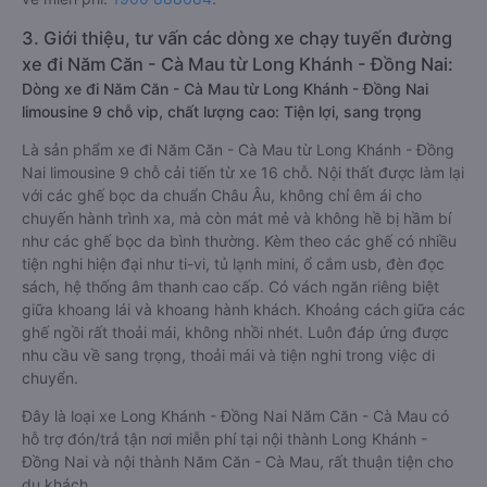
3. Giới thiệu, tư vấn các dòng xe chạy tuyến đường
xe đi Năm Căn - Cà Mau từ Long Khánh - Đồng Nai:
Dòng xe đi Năm Căn - Cà Mau từ Long Khánh - Đồng Nai
limousine 9 chỗ vip, chất lượng cao: Tiện lợi, sang trọng
Là sản phẩm xe đi Năm Căn - Cà Mau từ Long Khánh - Đồng
Nai limousine 9 chỗ cải tiến từ xe 16 chỗ. Nội thất được làm lại
với các ghế bọc da chuẩn Châu Âu, không chỉ êm ái cho
chuyến hành trình xa, mà còn mát mẻ và không hề bị hầm bí
như các ghế bọc da bình thường. Kèm theo các ghế có nhiều
tiện nghi hiện đại như ti-vi, tủ lạnh mini, ổ cắm usb, đèn đọc
sách, hệ thống âm thanh cao cấp. Có vách ngăn riêng biệt
giữa khoang lái và khoang hành khách. Khoảng cách giữa các
ghế ngồi rất thoải mái, không nhồi nhét. Luôn đáp ứng được
nhu cầu về sang trọng, thoải mái và tiện nghi trong việc di
chuyển.
Đây là loại xe Long Khánh - Đồng Nai Năm Căn - Cà Mau có
hỗ trợ đón/trả tận nơi miễn phí tại nội thành Long Khánh -
Đồng Nai và nội thành Năm Căn - Cà Mau, rất thuận tiện cho
du khách.