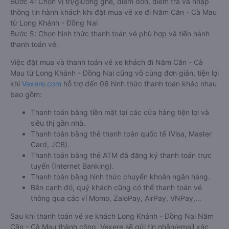
Bước 4: Chọn vị trí/giường ghế, điểm đón, điểm trả và nhập
thông tin hành khách khi đặt mua vé xe đi Năm Căn - Cà Mau
từ Long Khánh - Đồng Nai
Bước 5: Chọn hình thức thanh toán vé phù hợp và tiến hành
thanh toán vé.
Việc đặt mua và thanh toán vé xe khách đi Năm Căn - Cà
Mau từ Long Khánh - Đồng Nai cũng vô cùng đơn giản, tiện lợi
khi
Vexere.com
hỗ trợ đến 06 hình thức thanh toán khác nhau
bao gồm:
Thanh toán bằng tiền mặt tại các cửa hàng tiện lợi và
siêu thị gần nhà.
Thanh toán bằng thẻ thanh toán quốc tế (Visa, Master
Card, JCB).
Thanh toán bằng thẻ ATM đã đăng ký thanh toán trực
tuyến (Internet Banking).
Thanh toán bằng hình thức chuyển khoản ngân hàng.
Bên cạnh đó, quý khách cũng có thể thanh toán vé
thông qua các ví Momo, ZaloPay, AirPay, VNPay,…
Sau khi thanh toán vé xe khách Long Khánh - Đồng Nai Năm
Căn - Cà Mau thành công, Vexere sẽ gửi tin nhắn/email xác