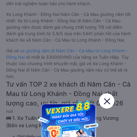
đến trải nghiệm hoàn hảo cho hành khách.
Xe Long Khánh - Đồng Nai Năm Căn - Cà Mau giường nằm tốt
nhất: Xe từ Long Khánh - Đồng Nai đi Năm Căn - Cà Mau
giường nằm được đánh giá chung chất lượng Tốt với điểm
đánh giá trung bình từ 3.9/5 dựa trên 5441 phản hồi của hành
khách Xe về Năm Căn - Cà Mau từ Long Khánh - Đồng Nai.
Giá vé
xe giường nằm đi Năm Căn - Cà Mau từ Long Khánh -
Đồng Nai
rẻ nhất là 330000VND của hãng xe Tuấn Hiệp. Tùy
thuộc vào chương trình khuyến mãi, giá vé Xe Long Khánh -
Đồng Nai đi Năm Căn - Cà Mau giường nằm này có thể sẽ rẻ
hơn.
Tư vấn TOP 2 xe khách đi Năm Căn - Cà
Mau từ Long Khánh - Đồng Nai chất
lượng cao, uy tín, giá rẻ nhất 08/2026
null
🚌 1. Xe Tuấn Hiệp khởi hành tại 01 Hùng Vương
(Bến xe Long Khánh)
a. Giới thiệu xe Tuấn Hiệp