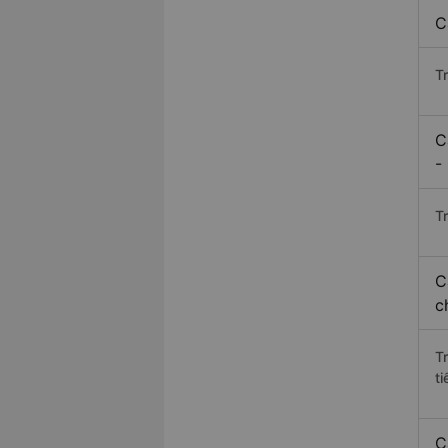
C
T
C
-
Tr
C
c
T
ti
C