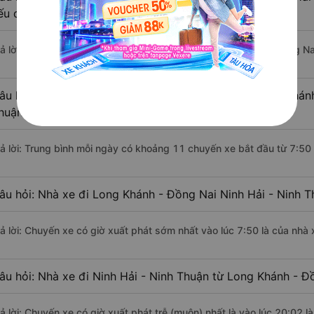
ếu di chuyển bằng xe khách?
rả lời: Đoạn đường đi Ninh Hải - Ninh Thuận từ Long Khánh - Đồng N
âu hỏi: Mỗi ngày có bao nhiêu chuyến xe khách Long Khánh
huận ?
rả lời: Trung bình mỗi ngày có khoảng 11 chuyến xe bắt đầu từ 7:50
âu hỏi: Nhà xe đi Long Khánh - Đồng Nai Ninh Hải - Ninh 
rả lời: Chuyến xe có giờ xuất phát sớm nhất vào lúc 7:50 là của nh
âu hỏi: Nhà xe đi Ninh Hải - Ninh Thuận từ Long Khánh - Đ
rả lời: Chuyến xe có giờ xuất phát trễ (muộn) nhất là vào lúc 20:02