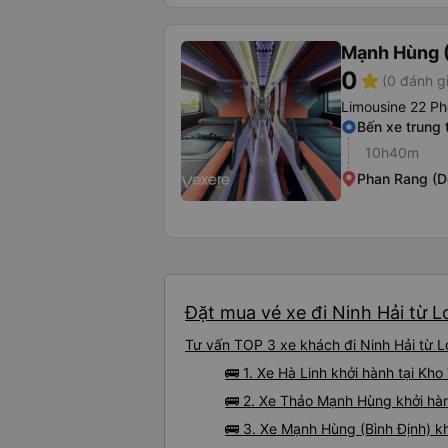
Mạnh Hùng (
0
star
(0 đánh g
Limousine 22 Ph
Bến xe trung
10h40m
Phan Rang (D
Đặt mua vé xe đi Ninh Hải từ L
Tư vấn TOP 3 xe khách đi Ninh Hải từ L
🚌 1. Xe Hà Linh khởi hành tại K
🚌 2. Xe Thảo Mạnh Hùng khởi hàn
🚌 3. Xe Mạnh Hùng (Bình Định) k