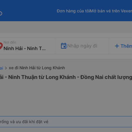
Đơn hàng của tôi
Mở bán vé trên Vexe
fo
Nơi đến
add
Nhập ngày đi
Thêm
xe đi Ninh Hải từ Long Khánh
ai
ải - Ninh Thuận từ Long Khánh - Đồng Nai chất lượng
rống và ưu đãi khi đặt vé