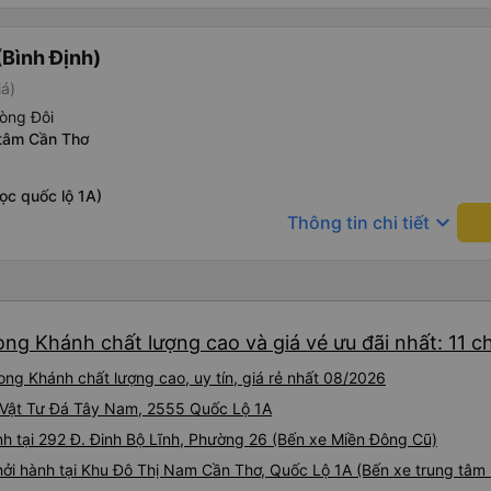
Bình Định)
iá)
òng Đôi
 tâm Cần Thơ
ọc quốc lộ 1A)
keyboard_arrow_down
Thông tin chi tiết
ong Khánh chất lượng cao và giá vé ưu đãi nhất: 11 
ong Khánh chất lượng cao, uy tín, giá rẻ nhất 08/2026
ho Vật Tư Đá Tây Nam, 2555 Quốc Lộ 1A
h tại 292 Đ. Đinh Bộ Lĩnh, Phường 26 (Bến xe Miền Đông Cũ)
hởi hành tại Khu Đô Thị Nam Cần Thơ, Quốc Lộ 1A (Bến xe trung tâm