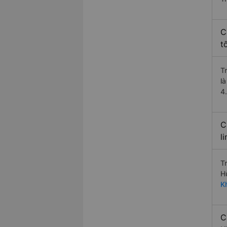
C
t
T
l
4
C
l
T
H
K
C