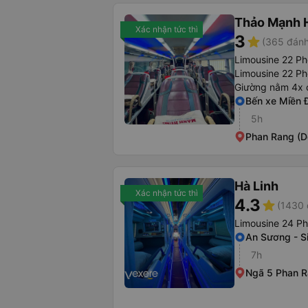
Thảo Mạnh 
Xác nhận tức thì
3
star
(365 đánh
Limousine 22 P
Limousine 22 Ph
Giường nằm 4x 
Bến xe Miền 
5h
Phan Rang (D
Hà Linh
Xác nhận tức thì
4.3
star
(1430 
Limousine 24 P
An Sương - Si
7h
Ngã 5 Phan R