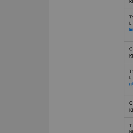
K
T
L
l
C
K
T
L
g
C
K
Tr
N