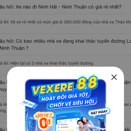
âu hỏi: Xe nào đi Ninh Hải - Ninh Thuận có giá rẻ nhất?
rả lời: Vé xe rẻ nhất có mức giá là 360.000 đồng của nhà xe Thảo 
âu hỏi: Có bao nhiêu nhà xe đang khai thác tuyến đường L
 Ninh Thuận ?
ả lời: Hiện tại có 3 nhà xe khai thác tuyến đường.
âu hỏi: Từ Long Khánh - Đồng Nai đi Ninh Hải - Ninh Thuận 
huyển bằng xe khách?
rả lời: Thời gian di chuyển bằng xe khách từ Long Khánh - Đồng Nai 
ếng, nếu mật độ giao thông thuận lợi.
âu hỏi: Khoảng cách từ Long Khánh - Đồng Nai đi Ninh Hải