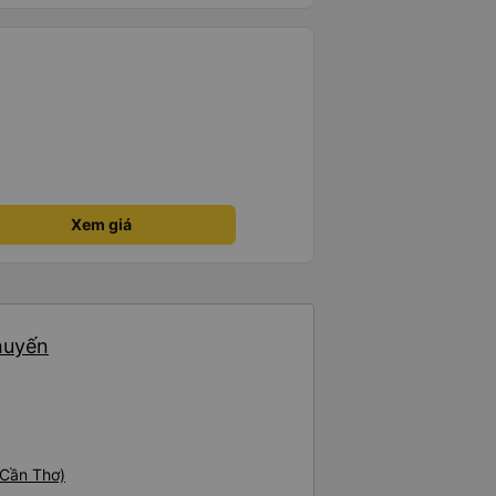
Xem giá
chuyến
 Cần Thơ)