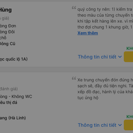
Hùng
quý công ty nên: 1) kiểm tra và dán tem hành lý cho khách
theo màu của từng chuyến 
 giá)
khi tập kết hàng lên xe. vì 
hòng Đơn
thơ đợi chung 1 khung giờ, 1 địa điểm. vì là 
òng Đôi
của quý công ty nên rất hài l
Xem thêm
chỗ
mong muốn đội ngũ nhân viê
Đông Cũ
cải thiện ngày một phát triển. 2) đồng nhất về cách giao t
KH
và CSKH nhẹ nhàng, chu đáo
keyboard_arrow_down
Thông tin chi tiết
là nhà xe được yêu thích và lựa 
ọc quốc lộ 1A)
ơn quý anh chị em cty cũng
tiếp nhận. " khách hàng thân
thời sinh viên"
Xe trung chuyển đón đúng h, 
sạch sẽ, đầy đủ tiện nghi. Tà
đánh giá)
xếp đồ đạc, hành lý của khá
hòng - Không WC
tục ủng hộ
êu thị đá
KH
ang (Hà Linh)
keyboard_arrow_down
Thông tin chi tiết