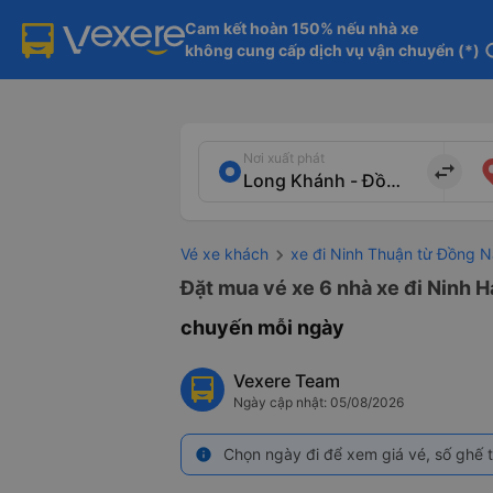
Cam kết hoàn 150% nếu nhà xe

không cung cấp dịch vụ vận chuyển (*)
in
Nơi xuất phát
import_export
Vé xe khách
xe đi Ninh Thuận từ Đồng N
Đặt mua vé xe 6 nhà xe đi Ninh H
chuyến mỗi ngày
Vexere Team
Ngày cập nhật: 05/08/2026
Chọn ngày đi để xem giá vé, số ghế t
info