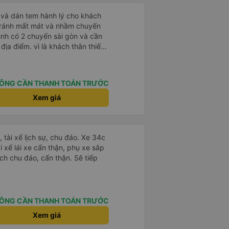
tránh mất mát và nhầm chuyến
mình có 2 chuyến sài gòn và cần
khách thân thiết
òng và tin tưởng. tuy nhiên rất
n anh chị em nhà xe cùng nhau
iếp
ÔNG CẦN THANH TOÁN TRƯỚC
 nữa thì chắc chắn quy công ty
chọn số 1 quy nhơn. rất cảm
Xem giá
 như chị Thảo đã lắng nghe và
 thiết nhiều năm của nhà xe từ
tài xế lịch sự, chu đáo. Xe 34c
i xế lái xe cẩn thận, phụ xe sắp
ch chu đáo, cẩn thận. Sẽ tiếp
ÔNG CẦN THANH TOÁN TRƯỚC
Xem giá